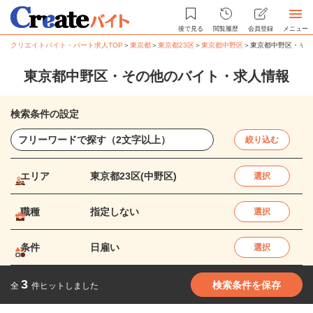
後で見る
閲覧履歴
会員登録
メニュー
クリエイトバイト・パート求人TOP
＞
東京都
＞
東京都23区
＞
東京都中野区
＞
東京都中野区・その
東京都中野区・その他のバイト・求人情報
検索条件の設定
絞り込む
エリア
東京都23区(中野区)
選択
職種
指定しない
選択
条件
日雇い
選択
3
検索条件を保存
全
件ヒットしました