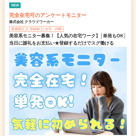
NEW
完全在宅可のアンケートモニター
株式会社 クラウドワーカー
業務委託
登録制
在宅・内職
美容系モニター募集！【人気の在宅ワーク】│単発もOK│
当日に謝礼をお支払い★登録するだけでスグ働ける