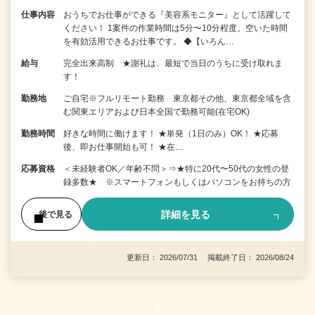
仕事内容
おうちでお仕事ができる『美容系モニター』として活躍して
ください！ 1案件の作業時間は5分〜10分程度。空いた時間
を有効活用できるお仕事です。 ◆【いろん…
給与
完全出来高制 ★謝礼は、最短で当日のうちに受け取れま
す！
勤務地
ご自宅※フルリモート勤務 東京都その他、東京都全域を含
む関東エリアおよび日本全国で勤務可能(在宅OK)
勤務時間
好きな時間に働けます！ ★単発（1日のみ）OK！ ★応募
後、即お仕事開始も可！ ★在…
応募資格
＜未経験者OK／年齢不問＞⇒★特に20代〜50代の女性の登
録多数★ ※スマートフォンもしくはパソコンをお持ちの方
詳細を見る
後で見る
更新日： 2026/07/31 掲載終了日： 2026/08/24
1