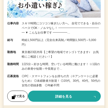
仕事内容
スキマ時間にコツコツ稼ぎたい方へ。 自宅でできる・自分の
ペースでOK・ノルマなし！ ━━━━━━━━━━━━━━
━ ▼ こんなお仕事です ━━━━━…
給与
時給1,500円以上（完全出来高制／時間額1,500円～5,000
円）
勤務地
東京都23区内等【ご希望の地域でオシゴトできます♪ お気
軽にご相談ください！】
勤務時間
1日5分～好きな時間、空いている時間に働けます！ ☆1回の
みの単発や短期～中長期まで…
応募資格
◎PC・スマートフォンをお持ちの方（※アンケートに必要
なため） ◎未経験者大歓迎！ ◎20代、30代、40代、50代の
女性の登録多数 ◎年齢不問
詳細を見る
後で見る