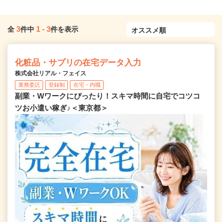
3
1
-
3
全
件中
件を表示
化粧品・サプリの在宅データ入力
株式会社リアル・フェイス
業務委託
登録制
在宅・内職
副業・Wワークにぴったり！スキマ時間に自宅でコツコ
ツお小遣い稼ぎ♪＜東京都＞