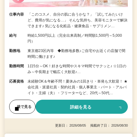
仕事内容
「このコスメ、自分の肌に合うかな？」「試してみたいけ
ど、費用が気になる…」 そんな気持ち、美容モニターで解決
できます♪ 気になる化粧品・健康食品・サプリメン…
給与
時給1,500円以上（完全出来高制／時間額1,500円～5,000
円）
勤務地
東京都23区内等 ◆勤務地多数♪ご自宅やお近くの店舗で間
時間に働けます♪
勤務時間
1日5分～OK！好きな時間やスキマ時間でサクッと♪ ☆1日の
み～中長期まで幅広く大歓迎♪…
応募資格
未経験OK＆年齢不問！夏休みの1回きり・単発も大歓迎！ ★
会社員・派遣社員・契約社員・個人事業主・パート・アルバ
イト・主婦（夫）・フリーターなど、20代～50代…
詳細を見る
後で見る
更新日： 2026/08/05 掲載終了日： 2026/08/30