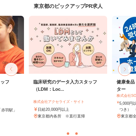
東京都のピックアップPR求人
タッフ
臨床研究のデータ入力スタッフ
健康食品
（LDM：Loc...
ター
株式会社SO
株式会社アクセライズ・サイト
5,000
日給20,000円以上
つき） 
「赤羽駅」
東京都内各所 ※直行直帰
東京都