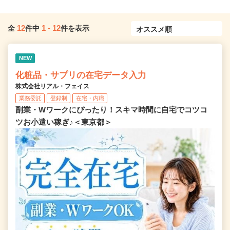
12
1
-
12
全
件中
件を表示
NEW
化粧品・サプリの在宅データ入力
株式会社リアル・フェイス
業務委託
登録制
在宅・内職
副業・Wワークにぴったり！スキマ時間に自宅でコツコ
ツお小遣い稼ぎ♪＜東京都＞