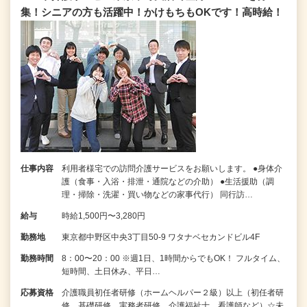
集！シニアの方も活躍中！かけもちもOKです！高時給！
仕事内容
利用者様宅での訪問介護サービスをお願いします。 ●身体介
護（食事・入浴・排泄・通院などの介助） ●生活援助（調
理・掃除・洗濯・買い物などの家事代行） 同行訪…
給与
時給1,500円〜3,280円
勤務地
東京都中野区中央3丁目50-9 ワタナベセカンドビル4F
勤務時間
8：00〜20：00 ※週1日、1時間からでもOK！ フルタイム、
短時間、土日休み、平日…
応募資格
介護職員初任者研修（ホームヘルパー２級）以上（初任者研
修、基礎研修、実務者研修、介護福祉士、看護師など）☆未