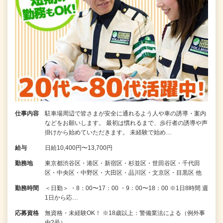
仕事内容
駐車場周辺で皆さまが安全に通れるよう人や車の誘導・案内
などをお願いします。 最初は慣れるまで、歩行者の誘導や声
掛けから始めていただきます。 未経験で始め…
給与
日給10,400円〜13,700円
勤務地
東京都渋谷区・港区・新宿区・杉並区・世田谷区・千代田
区・中央区・中野区・大田区・品川区・文京区・目黒区 他
勤務時間
＜日勤＞ ・8：00〜17：00 ・9：00〜18：00 ※1日8時間 週
1日から応…
応募資格
無資格・未経験OK！ ※18歳以上：警備業法による（例外事
由2号）