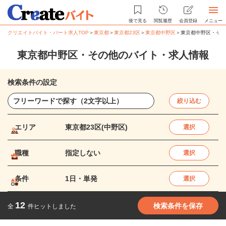
後で見る
閲覧履歴
会員登録
メニュー
クリエイトバイト・パート求人TOP
＞
東京都
＞
東京都23区
＞
東京都中野区
＞
東京都中野区・その
東京都中野区・その他のバイト・求人情報
検索条件の設定
絞り込む
エリア
東京都23区(中野区)
選択
職種
指定しない
選択
条件
1日・単発
選択
12
検索条件を保存
全
件ヒットしました