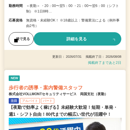
勤務時間
＜夜勤＞ ・20：00〜翌5：00 ・21：00〜翌6：00（シフト
制） ※1日8時…
応募資格
無資格・未経験OK！ ※18歳以上：警備業法による（例外事
由2号）
詳細を見る
後で見る
更新日： 2026/07/31 掲載終了日： 2026/08/08
掲載終了まであと2日
NEW
歩行者の誘導・案内警備スタッフ
株式会社VOLLMONTセキュリティサービス 両国支社（夜勤）
注目
アルバイト
パート
【夜勤で効率よく稼げる】未経験大歓迎！短期・単発・
週1・シフト自由！80代までの幅広い世代が活躍中！