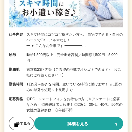
仕事内容
スキマ時間にコツコツ稼ぎたい方へ。 自宅でできる・自分の
ペースでOK・ノルマなし！ ━━━━━━━━━━━━━━
━ ▼ こんなお仕事です ━━━━━…
給与
時給1,500円以上（完全出来高制／時間額1,500円～5,000
円）
勤務地
東京都23区内等【ご希望の地域でオシゴトできます♪ お気
軽にご相談ください！】
勤務時間
1日5分～好きな時間、空いている時間に働けます！ ☆1回の
みの単発や短期～中長期まで…
応募資格
◎PC・スマートフォンをお持ちの方（※アンケートに必要
なため） ◎未経験者大歓迎！ ◎20代、30代、40代、50代の
女性の登録多数 ◎年齢不問
詳細を見る
後で見る