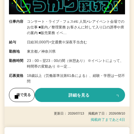
仕事内容
コンサート・ライブ・フェスetc 人気×レアイベント会場での
お仕事 ■案内／整理業務 お客さんに対して入り口の誘導や席
の案内 ■販売業務 イベ…
給与
日給30,000円+交通費※深夜手当含む
勤務地
東京都／神奈川県
勤務時間
23：00～翌23：00の間（休憩あり） ※イベントによって、
時間帯の変動あり ※一定…
応募資格
18歳以上（労働基準法第61条による）、経験・学歴は一切不
問
詳細を見る
後で見る
更新日： 2026/07/13 掲載終了日： 2026/08/10
掲載終了まであと4日