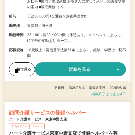
お仕事 ■案内／整理業務 お客さんに対して入り口の誘導や席
の案内 ■販売業務 イベ…
給与
日給30,000円+交通費※深夜手当含む
勤務地
東京都／埼玉県
勤務時間
23：00～翌23：00の間（休憩あり） ※イベントによって、
時間帯の変動あり ※一定…
応募資格
18歳以上（労働基準法第61条による）、経験・学歴は一切不
問
詳細を見る
後で見る
更新日： 2026/07/13 掲載終了日： 2026/08/10
掲載終了まであと4日
訪問介護サービスの登録ヘルパー
ハート介護サービス 東京中野支店
アルバイト
パート
ハート介護サービス東京中野支店で登録ヘルパーを募