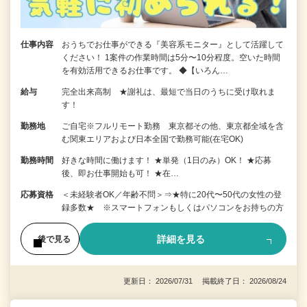
仕事内容
おうちでお仕事ができる『美容系モニター』として活躍して
ください！ 1案件の作業時間は5分〜10分程度。空いた時間
を有効活用できるお仕事です。 ◆【いろん…
給与
完全出来高制 ★謝礼は、最短で当日のうちに受け取れま
す！
勤務地
ご自宅※フルリモート勤務 東京都その他、東京都全域を含
む関東エリアおよび日本全国で勤務可能(在宅OK)
勤務時間
好きな時間に働けます！ ★単発（1日のみ）OK！ ★応募
後、即お仕事開始も可！ ★在…
応募資格
＜未経験者OK／年齢不問＞⇒★特に20代〜50代の女性の登
録多数★ ※スマートフォンもしくはパソコンをお持ちの方
詳細を見る
後で見る
更新日： 2026/07/31 掲載終了日： 2026/08/24