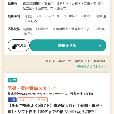
勤務地
東京都墨田区・葛飾区・江戸川区・台東区・江東・荒川区・
足立区・千葉県市川市 ・船橋市
勤務時間
＜日勤＞ ・8：00〜17：00 ・9：00〜18：00 ※1日8時間 週
1日から応…
応募資格
無資格・未経験OK！ ※18歳以上：警備業法による（例外事
由2号）
詳細を見る
後で見る
更新日： 2026/07/31 掲載終了日： 2026/08/08
掲載終了まであと2日
NEW
誘導・案内警備スタッフ
株式会社VOLLMONTセキュリティサービス 渋谷支社（夜勤）
注目
アルバイト
パート
【夜勤で効率よく稼げる】未経験大歓迎！短期・単発・
週1・シフト自由！80代までの幅広い世代が活躍中！