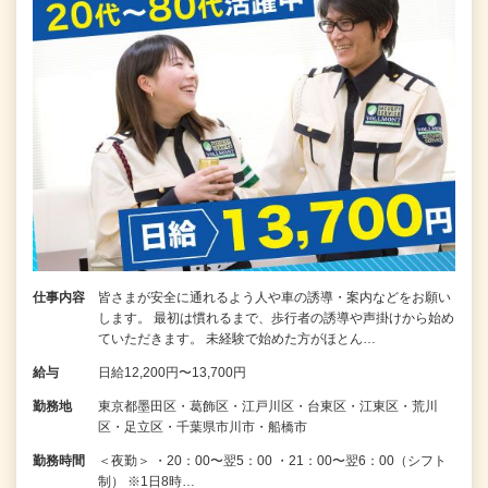
仕事内容
皆さまが安全に通れるよう人や車の誘導・案内などをお願い
します。 最初は慣れるまで、歩行者の誘導や声掛けから始め
ていただきます。 未経験で始めた方がほとん…
給与
日給12,200円〜13,700円
勤務地
東京都墨田区・葛飾区・江戸川区・台東区・江東区・荒川
区・足立区・千葉県市川市・船橋市
勤務時間
＜夜勤＞ ・20：00〜翌5：00 ・21：00〜翌6：00（シフト
制） ※1日8時…