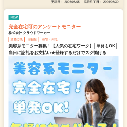
更新日： 2026/08/05 掲載終了日： 2026/08/30
NEW
完全在宅可のアンケートモニター
株式会社 クラウドワーカー
業務委託
登録制
在宅・内職
美容系モニター募集！【人気の在宅ワーク】│単発もOK│
当日に謝礼をお支払い★登録するだけでスグ働ける