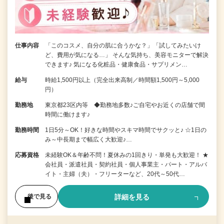
仕事内容
「このコスメ、自分の肌に合うかな？」「試してみたいけ
ど、費用が気になる…」 そんな気持ち、美容モニターで解決
できます♪ 気になる化粧品・健康食品・サプリメン…
給与
時給1,500円以上（完全出来高制／時間額1,500円～5,000
円）
勤務地
東京都23区内等 ◆勤務地多数♪ご自宅やお近くの店舗で間
時間に働けます♪
勤務時間
1日5分～OK！好きな時間やスキマ時間でサクッと♪ ☆1日の
み～中長期まで幅広く大歓迎♪…
応募資格
未経験OK＆年齢不問！夏休みの1回きり・単発も大歓迎！ ★
会社員・派遣社員・契約社員・個人事業主・パート・アルバ
イト・主婦（夫）・フリーターなど、20代～50代…
詳細を見る
後で見る