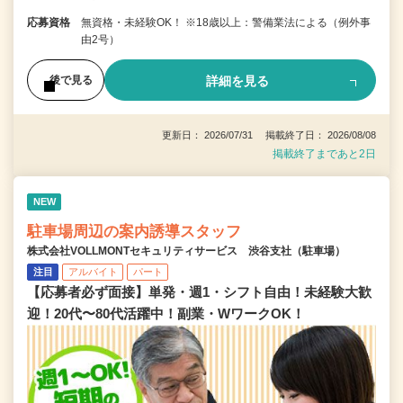
応募資格
無資格・未経験OK！ ※18歳以上：警備業法による（例外事
由2号）
詳細を見る
後で見る
更新日： 2026/07/31 掲載終了日： 2026/08/08
掲載終了まであと2日
NEW
駐車場周辺の案内誘導スタッフ
株式会社VOLLMONTセキュリティサービス 渋谷支社（駐車場）
注目
アルバイト
パート
【応募者必ず面接】単発・週1・シフト自由！未経験大歓
迎！20代〜80代活躍中！副業・WワークOK！