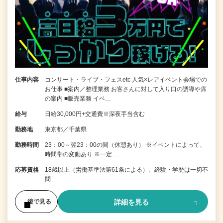
仕事内容
コンサート・ライブ・フェスetc 人気×レアイベント会場での
お仕事 ■案内／整理業務 お客さんに対して入り口の誘導や席
の案内 ■販売業務 イベ…
給与
日給30,000円+交通費※深夜手当含む
勤務地
東京都／千葉県
勤務時間
23：00～翌23：00の間（休憩あり） ※イベントによって、
時間帯の変動あり ※一定…
応募資格
18歳以上（労働基準法第61条による）、経験・学歴は一切不
問
詳細を見る
後で見る