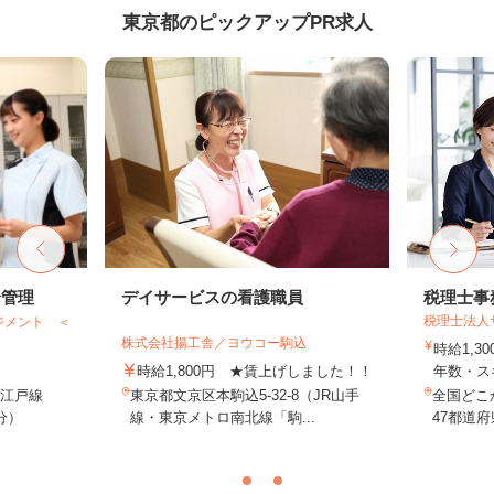
東京都のピックアップPR求人
給管理
デイサービスの看護職員
税理士事
税理士法人
ジメント ＜
株式会社揚工舎／ヨウコー駒込
時給1,3
時給1,800円 ★賃上げしました！！
年数・ス
大江戸線
東京都文京区本駒込5-32-8（JR山手
全国どこ
分）
線・東京メトロ南北線「駒...
47都道