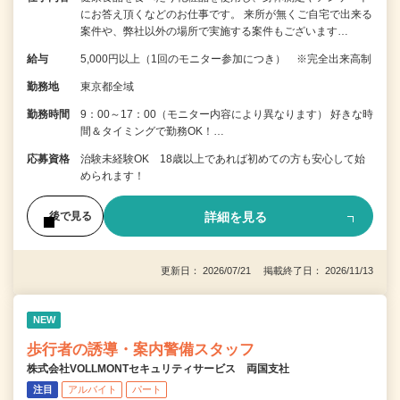
にお答え頂くなどのお仕事です。 来所が無くご自宅で出来る
案件や、弊社以外の場所で実施する案件もございます…
給与
5,000円以上（1回のモニター参加につき） ※完全出来高制
勤務地
東京都全域
勤務時間
9：00～17：00（モニター内容により異なります） 好きな時
間＆タイミングで勤務OK！…
応募資格
治験未経験OK 18歳以上であれば初めての方も安心して始
められます！
詳細を見る
後で見る
更新日： 2026/07/21 掲載終了日： 2026/11/13
NEW
歩行者の誘導・案内警備スタッフ
株式会社VOLLMONTセキュリティサービス 両国支社
注目
アルバイト
パート