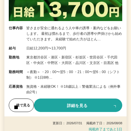
仕事内容
皆さまが安全に通れるよう人や車の誘導・案内などをお願い
します。 最初は慣れるまで、歩行者の誘導や声掛けから始め
ていただきます。 未経験で始めた方がほとん…
給与
日給12,200円〜13,700円
勤務地
東京都渋谷区・港区・新宿区・杉並区・世田谷区・千代田
区・中央区・中野区・大田区・品川区・文京区・目黒区 他
勤務時間
＜夜勤＞ ・20：00〜翌5：00 ・21：00〜翌6：00（シフト
制） ※1日8時…
応募資格
無資格・未経験OK！ ※18歳以上：警備業法による（例外事
由2号）
詳細を見る
後で見る
更新日： 2026/07/31 掲載終了日： 2026/08/08
掲載終了まであと1日