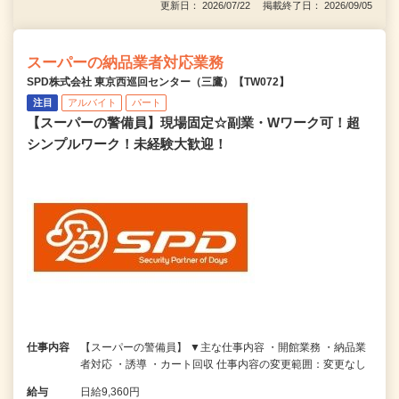
更新日： 2026/07/22 掲載終了日： 2026/09/05
スーパーの納品業者対応業務
SPD株式会社 東京西巡回センター（三鷹）【TW072】
注目
アルバイト
パート
【スーパーの警備員】現場固定☆副業・Wワーク可！超
シンプルワーク！未経験大歓迎！
仕事内容
【スーパーの警備員】 ▼主な仕事内容 ・開館業務 ・納品業
者対応 ・誘導 ・カート回収 仕事内容の変更範囲：変更なし
給与
日給9,360円