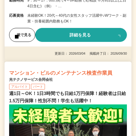
勤務時間
9：30～17：00の間で4～6H勤務で応相談 ※月8日以上(土日
4日含む) （例） ・…
応募資格
未経験OK！20代～40代の女性スタッフ活躍中♪Wワーク・副
業・扶養範囲内勤務もOK！
詳細を見る
後で見る
更新日： 2026/03/04 掲載終了日： 2026/09/30
マンション・ビルのメンテナンス検査作業員
光テクノサービス合同会社
アルバイト
パート
週1日～OK！1日3時間でも日給1万円保障！経験者は日給
1.5万円保障！性別不問！学生も活躍中！