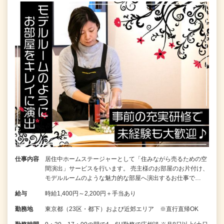
仕事内容
居住中ホームステージャーとして「住みながら売るための空
間演出」サービスを行います。 売主様のお部屋のお片付け、
モデルルームのような魅力的な部屋へ演出するお仕事で…
給与
時給1,400円～2,200円＋手当あり
勤務地
東京都（23区・都下）および近郊エリア ※直行直帰OK