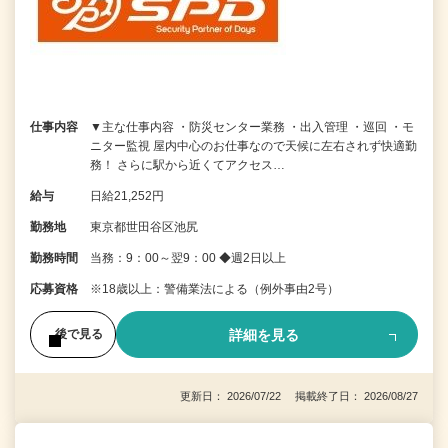
仕事内容
▼主な仕事内容 ・防災センター業務 ・出入管理 ・巡回 ・モ
ニター監視 屋内中心のお仕事なので天候に左右されず快適勤
務！ さらに駅から近くてアクセス…
給与
日給21,252円
勤務地
東京都世田谷区池尻
勤務時間
当務：9：00～翌9：00 ◆週2日以上
応募資格
※18歳以上：警備業法による（例外事由2号）
詳細を見る
後で見る
更新日： 2026/07/22 掲載終了日： 2026/08/27