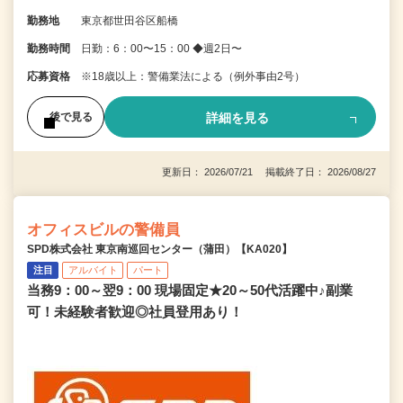
勤務地
東京都世田谷区船橋
勤務時間
日勤：6：00〜15：00 ◆週2日〜
応募資格
※18歳以上：警備業法による（例外事由2号）
詳細を見る
後で見る
更新日： 2026/07/21 掲載終了日： 2026/08/27
オフィスビルの警備員
SPD株式会社 東京南巡回センター（蒲田）【KA020】
注目
アルバイト
パート
当務9：00～翌9：00 現場固定★20～50代活躍中♪副業
可！未経験者歓迎◎社員登用あり！