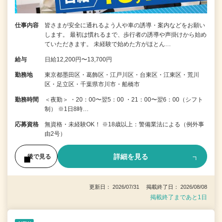
仕事内容
皆さまが安全に通れるよう人や車の誘導・案内などをお願い
します。 最初は慣れるまで、歩行者の誘導や声掛けから始め
ていただきます。 未経験で始めた方がほとん…
給与
日給12,200円〜13,700円
勤務地
東京都墨田区・葛飾区・江戸川区・台東区・江東区・荒川
区・足立区・千葉県市川市・船橋市
勤務時間
＜夜勤＞ ・20：00〜翌5：00 ・21：00〜翌6：00（シフト
制） ※1日8時…
応募資格
無資格・未経験OK！ ※18歳以上：警備業法による（例外事
由2号）
詳細を見る
後で見る
更新日： 2026/07/31 掲載終了日： 2026/08/08
掲載終了まであと1日