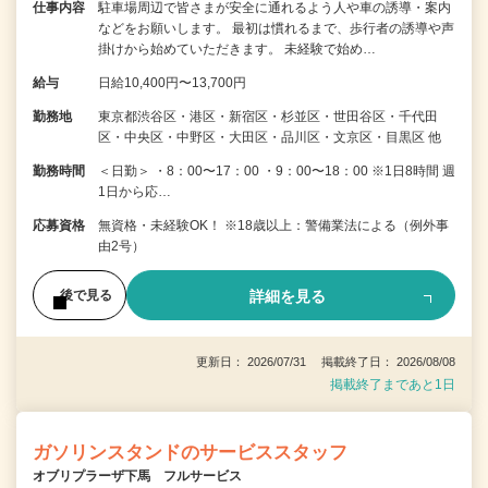
仕事内容
駐車場周辺で皆さまが安全に通れるよう人や車の誘導・案内
などをお願いします。 最初は慣れるまで、歩行者の誘導や声
掛けから始めていただきます。 未経験で始め…
給与
日給10,400円〜13,700円
勤務地
東京都渋谷区・港区・新宿区・杉並区・世田谷区・千代田
区・中央区・中野区・大田区・品川区・文京区・目黒区 他
勤務時間
＜日勤＞ ・8：00〜17：00 ・9：00〜18：00 ※1日8時間 週
1日から応…
応募資格
無資格・未経験OK！ ※18歳以上：警備業法による（例外事
由2号）
詳細を見る
後で見る
更新日： 2026/07/31 掲載終了日： 2026/08/08
掲載終了まであと1日
ガソリンスタンドのサービススタッフ
オブリプラーザ下馬 フルサービス