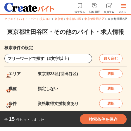
後で見る
閲覧履歴
会員登録
メニュー
クリエイトバイト・パート求人TOP
＞
東京都
＞
東京都23区
＞
東京都世田谷区
＞
東京都世田谷区・
東京都世田谷区・その他のバイト・求人情報
検索条件の設定
絞り込む
エリア
東京都23区(世田谷区)
選択
職種
指定しない
選択
条件
資格取得支援制度あり
選択
15
検索条件を保存
全
件ヒットしました