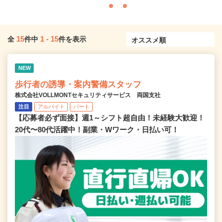
15
1
-
15
全
件中
件を表示
NEW
歩行者の誘導・案内警備スタッフ
株式会社VOLLMONTセキュリティサービス 両国支社
注目
アルバイト
パート
【応募者必ず面接】週1～シフト超自由！未経験大歓迎！
20代〜80代活躍中！副業・Wワーク・日払い可！