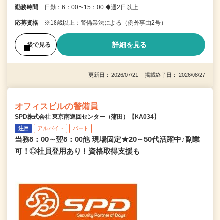
勤務時間
日勤：6：00〜15：00 ◆週2日以上
応募資格
※18歳以上：警備業法による（例外事由2号）
詳細を見る
後で見る
更新日： 2026/07/21 掲載終了日： 2026/08/27
オフィスビルの警備員
SPD株式会社 東京南巡回センター（蒲田）【KA034】
注目
アルバイト
パート
当務8：00～翌8：00他 現場固定★20～50代活躍中♪副業
可！◎社員登用あり！資格取得支援も