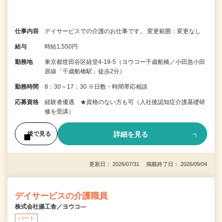
仕事内容
デイサービスでの介護のお仕事です。 変更範囲：変更なし
給与
時給1,550円
勤務地
東京都世田谷区経堂4-19-5（ヨウコー千歳船橋／小田急小田
原線「千歳船橋駅」徒歩2分）
勤務時間
8：30～17：30 ※日数・時間帯応相談
応募資格
経験者優遇 ★資格のない方も可（入社後認知症介護基礎研
修を受講）
詳細を見る
後で見る
更新日： 2026/07/31 掲載終了日： 2026/09/04
デイサービスの介護職員
株式会社揚工舎／ヨウコ―
パート