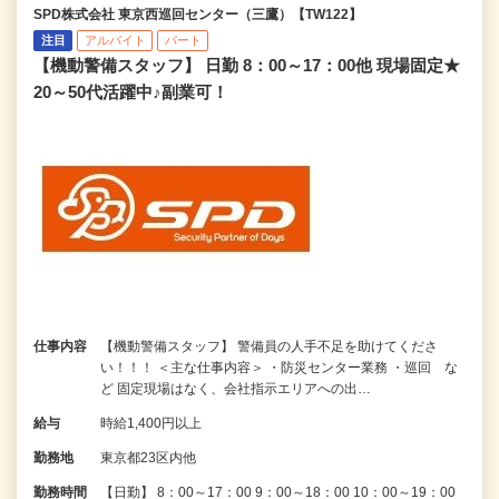
SPD株式会社 東京西巡回センター（三鷹）【TW122】
注目
アルバイト
パート
【機動警備スタッフ】 日勤 8：00～17：00他 現場固定★
20～50代活躍中♪副業可！
仕事内容
【機動警備スタッフ】 警備員の人手不足を助けてくださ
い！！！ ＜主な仕事内容＞ ・防災センター業務 ・巡回 な
ど 固定現場はなく、会社指示エリアへの出…
給与
時給1,400円以上
勤務地
東京都23区内他
勤務時間
【日勤】 8：00～17：00 9：00～18：00 10：00～19：00