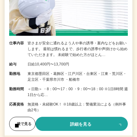
仕事内容
皆さまが安全に通れるよう人や車の誘導・案内などをお願い
します。 最初は慣れるまで、歩行者の誘導や声掛けから始め
ていただきます。 未経験で始めた方がほとん…
給与
日給10,400円〜13,700円
勤務地
東京都墨田区・葛飾区・江戸川区・台東区・江東・荒川区・
足立区・千葉県市川市 ・船橋市
勤務時間
＜日勤＞ ・8：00〜17：00 ・9：00〜18：00 ※1日8時間 週
1日から応…
応募資格
無資格・未経験OK！ ※18歳以上：警備業法による（例外事
由2号）
詳細を見る
後で見る