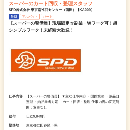
スーパーのカート回収・整理スタッフ
SPD株式会社 東京南巡回センター（蒲田）【KA009】
注目
アルバイト
パート
【スーパーの警備員】現場固定☆副業・Wワーク可！超
シンプルワーク！未経験大歓迎！
仕事内容
【スーパーの警備員】 ▼主な仕事内容 ・開館業務 ・納品口
整理 ・納品業者対応 ・カート回収・整理 仕事内容の変更範
囲：変更なし
給与
日給9,840円
勤務地
東京都世田谷区下馬