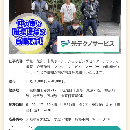
仕事内容
学校、役所、市民ホール、ショッピングセンター、ホテル、
病院、介護施設、マンション、ビル、スーパー、自動車ディ
ーラーなどの建物点検や検査をお願いいたします。 …
給与
日給10,000円～40,000円
勤務地
千葉県柏市布施2193／現場は千葉県、東京23区、神奈川
県、埼玉県、茨城県 ※直行直帰OK
勤務時間
9：00～17：30の間で1日3時間～6時間 ※現場による 【勤
務】 週1日～OK
応募資格
未経験者大歓迎 学歴・性別・資格不問 WワークOK