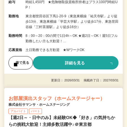
給与
時給1,450円 ★危険物取扱資格所持者はプラス100円時給U
P！
勤務地
東京都世田谷区下馬1-20-9（東急東横線「祐天寺駅」より徒
歩13分、東急東横線「学芸大学駅」より徒歩17分、東急世田
谷線「三軒茶屋駅」より徒歩16分）
勤務時間
8：00～20：00の間で1日4h～OK ★週2日～OK！週5日フル
勤務したい方も大歓迎！…
応募資格
土日勤務できる方歓迎 ★WワークOK
詳細を見る
後で見る
更新日： 2026/03/31 掲載終了日： 2027/03/31
お部屋演出スタッフ（ホームステージャー）
株式会社サマンサ・ホームステージング
アルバイト
パート
【週2日～・日中のみ】未経験OK◆「好き」の気持ちか
らの挑戦大歓迎！主婦多数活躍中♪＠東京都