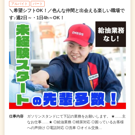
アルバイト
パート
＼希望シフトOK！／色んな仲間と出会える楽しい職場で
す♪週2日～・1日4h～OK！
仕事内容
ガソリンスタンドにて下記の業務をお願いします。 ★……主
なお仕事……★ ◎給油業務 ◎精算対応 ◎困っているお客様
への声掛け ◎電話対応 ◎洗車 ◎オイル交換…