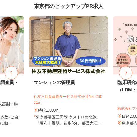
東京都のピックアップPR求人
宅調査員・
マンションの管理員
臨床研究
（LDM：L
住友不動産建物サービス株式会社/hkp260
31a
出来高制／時
株式会社ア
時給1,600円
日給20,
多数♪ご自
東京都港区三田/東京メトロ南北線
働...
「麻布十番駅」徒歩8分、都営大江...
東京都