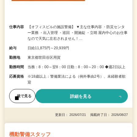
仕事内容
【オフィスビルの施設警備】 ▼主な仕事内容 ・防災センタ
ー業務 ・出入管理 ・巡回 ・開施錠 ・立哨 屋内中心のお仕事
なので天気に左右されません！…
給与
日給11,875円～20,939円
勤務地
東京都世田谷区用賀
勤務時間
当務：8：00～翌8：00 日勤：8：00～20：00 ◆週2日以上
応募資格
※18歳以上：警備業法による（例外事由2号）、未経験者歓
迎
詳細を見る
後で見る
更新日： 2026/07/21 掲載終了日： 2026/08/27
機動警備スタッフ