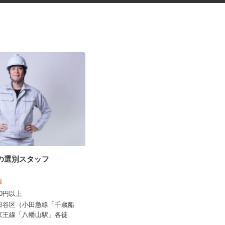
等の選別スタッフ
シルク印刷の軽作業スタッフ
増建
,500円以上
有限会社 成功
世田谷区（小田急線「千歳船
時給1,250円