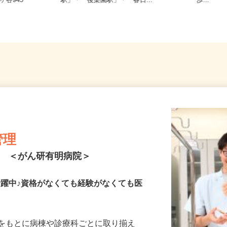
東京都文京区後楽1-3-61（「水道橋
橋駅」
ヶ谷945
駅」・「後楽園駅」・「春日...
歩...
管理
ト ＜がん研有明病院＞
が活躍中♪資格がなくても経験がなくても医