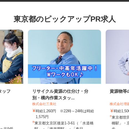
東京都のピックアップPR求人
タッフ
リサイクル資源の仕分け・分
資源物
別・構内作業スタッ...
株式会社三美社
株式会社
時給1,260円 ※22時～24時は時給
時給1
1,575円
東京都