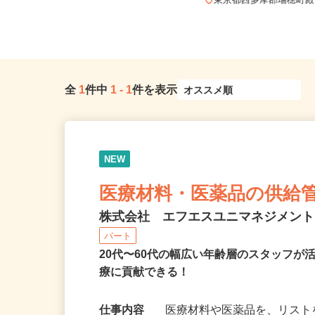
橋駅」・京王線「八幡山駅」各徒
歩...
東京都西多摩郡瑞穂町殿
全
1
件中
1
-
1
件を表示
NEW
医療材料・医薬品の供給
株式会社 エフエスユニマネジメン
パート
20代〜60代の幅広い年齢層のスタッフ
療に貢献できる！