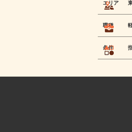
エリア
職種
条件