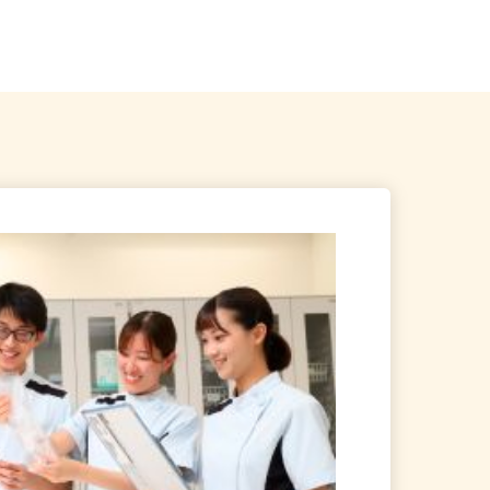
・京王線「八幡山駅」各徒
東京都西多摩郡瑞穂町殿ヶ谷945