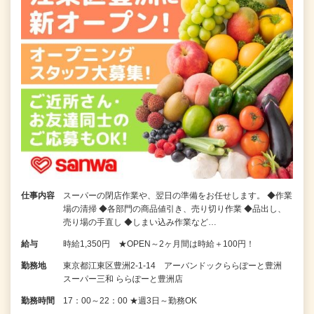
仕事内容
スーパーの閉店作業や、翌日の準備をお任せします。 ◆作業
場の清掃 ◆各部門の商品値引き、売り切り作業 ◆品出し、
売り場の手直し ◆しまい込み作業など…
給与
時給1,350円 ★OPEN～2ヶ月間は時給＋100円！
勤務地
東京都江東区豊洲2-1-14 アーバンドックららぽーと豊洲
スーパー三和 ららぽーと豊洲店
勤務時間
17：00～22：00 ★週3日～勤務OK