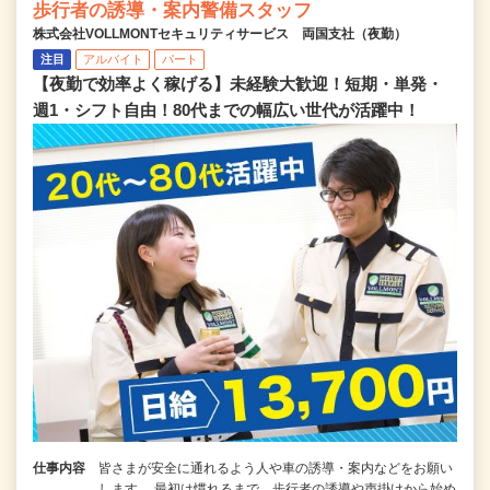
歩行者の誘導・案内警備スタッフ
株式会社VOLLMONTセキュリティサービス 両国支社（夜勤）
注目
アルバイト
パート
【夜勤で効率よく稼げる】未経験大歓迎！短期・単発・
週1・シフト自由！80代までの幅広い世代が活躍中！
仕事内容
皆さまが安全に通れるよう人や車の誘導・案内などをお願い
します。 最初は慣れるまで、歩行者の誘導や声掛けから始め