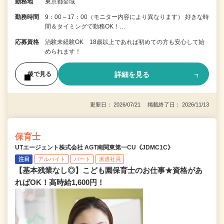
勤務地
東京都全域
勤務時間
9：00～17：00（モニター内容により異なります） 好きな時
間＆タイミングで勤務OK！…
応募資格
治験未経験OK 18歳以上であれば初めての方も安心して始
められます！
詳細を見る
後で見る
更新日： 2026/07/21 掲載終了日： 2026/11/13
保育士
UTエージェント株式会社 AGT南関東第一CU《JDMC1C》
注目
アルバイト
パート
派遣社員
【基本残業なし◎】こども園保育士のお仕事★資格があ
ればOK！高時給1,600円！