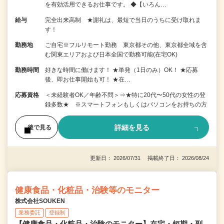
を有効活用できるお仕事です。 ◆【いろん…
給与
完全出来高制 ★謝礼は、最短で当日のうちに受け取れま
す！
勤務地
ご自宅※フルリモート勤務 東京都その他、東京都全域を含
む関東エリアおよび日本全国で勤務可能(在宅OK)
勤務時間
好きな時間に働けます！ ★単発（1日のみ）OK！ ★応募
後、即お仕事開始も可！ ★在…
応募資格
＜未経験者OK／年齢不問＞⇒★特に20代〜50代の女性の登
録多数★ ※スマートフォンもしくはパソコンをお持ちの方
詳細を見る
後で見る
更新日： 2026/07/31 掲載終了日： 2026/08/24
健康食品・化粧品・治験等のモニター
株式会社SOUKEN
業務委託
登録制
【健康食品・化粧品・治験のモニター】在宅・短期・副