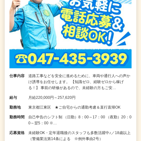
仕事内容
道路工事などを安全に進めるために、車両や通行人への声か
け誘導をお任せします。 【知識ゼロ、経験ゼロから稼げ
る！】 事前の研修があるので、未経験の方もご安…
給与
月給220,000円～257,620円
勤務地
東京都江東区 ★ご自宅からの通勤考慮＆直行直帰OK
勤務時間
自己申告のシフト制 （日勤）8：00～17：00 （夜勤）20：0
0～翌5：00 ※…
応募資格
未経験OK・定年退職後のスタッフも多数活躍中♪／18歳以上
（警備業法第14条による ※例外事由2号）