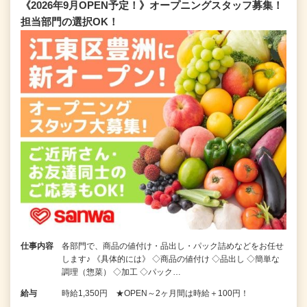
《2026年9月OPEN予定！》オープニングスタッフ募集！
担当部門の選択OK！
仕事内容
各部門で、商品の値付け・品出し・パック詰めなどをお任せ
します♪ 《具体的には》 ◇商品の値付け ◇品出し ◇簡単な
調理（惣菜） ◇加工 ◇パック…
給与
時給1,350円 ★OPEN～2ヶ月間は時給＋100円！