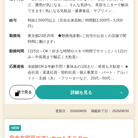
ど、費用が気になる…」 そんな気持ち、美容モニターで解決
できます♪ 気になる化粧品・健康食品・サプリメン…
給与
時給1,500円以上（完全出来高制／時間額1,500円～5,000
円）
勤務地
東京都23区内等 ◆勤務地多数♪ご自宅やお近くの店舗で間
時間に働けます♪
勤務時間
1日5分～OK！好きな時間やスキマ時間でサクッと♪ ☆1日の
み～中長期まで幅広く大歓迎♪…
応募資格
未経験OK＆年齢不問！夏休みの1回きり・単発も大歓迎！ ★
会社員・派遣社員・契約社員・個人事業主・パート・アルバ
イト・主婦（夫）・フリーターなど、20代～50代…
詳細を見る
後で見る
更新日： 2026/08/05 掲載終了日： 2026/08/30
NEW