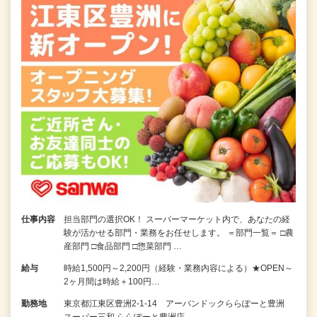
仕事内容
担当部門の選択OK！ スーパーマーケット内で、あなたの経
験が活かせる部門・業務をお任せします。 ＝部門一覧＝ □農
産部門 □食品部門 □惣菜部門 …
給与
時給1,500円～2,200円（経験・業務内容による）★OPEN～
2ヶ月間は時給＋100円…
勤務地
東京都江東区豊洲2-1-14 アーバンドックららぽーと豊洲
スーパー三和 ららぽーと豊洲店