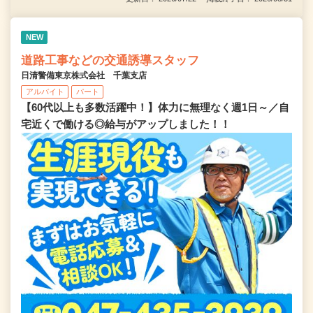
NEW
道路工事などの交通誘導スタッフ
日清警備東京株式会社 千葉支店
アルバイト
パート
【60代以上も多数活躍中！】体力に無理なく週1日～／自
宅近くで働ける◎給与がアップしました！！