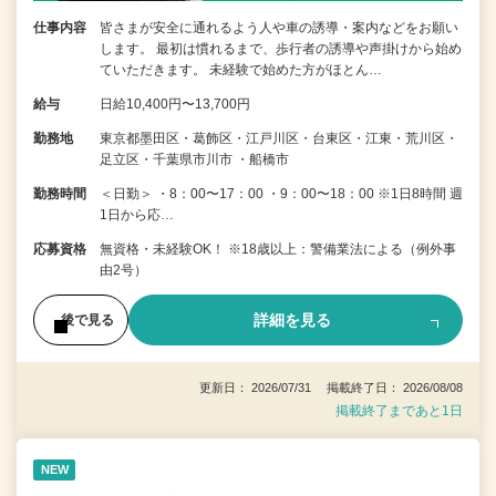
仕事内容
皆さまが安全に通れるよう人や車の誘導・案内などをお願い
します。 最初は慣れるまで、歩行者の誘導や声掛けから始め
ていただきます。 未経験で始めた方がほとん…
給与
日給10,400円〜13,700円
勤務地
東京都墨田区・葛飾区・江戸川区・台東区・江東・荒川区・
足立区・千葉県市川市 ・船橋市
勤務時間
＜日勤＞ ・8：00〜17：00 ・9：00〜18：00 ※1日8時間 週
1日から応…
応募資格
無資格・未経験OK！ ※18歳以上：警備業法による（例外事
由2号）
詳細を見る
後で見る
更新日： 2026/07/31 掲載終了日： 2026/08/08
掲載終了まであと1日
NEW