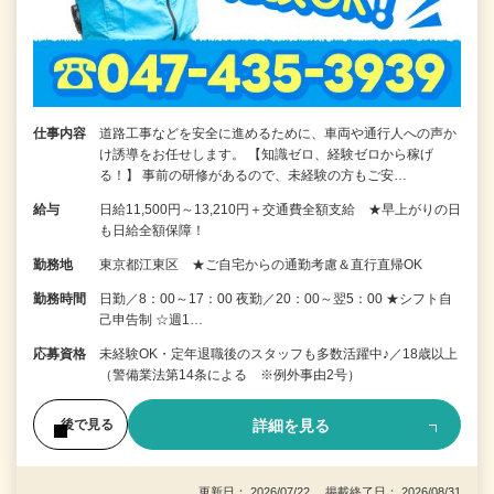
仕事内容
道路工事などを安全に進めるために、車両や通行人への声か
け誘導をお任せします。 【知識ゼロ、経験ゼロから稼げ
る！】 事前の研修があるので、未経験の方もご安…
給与
日給11,500円～13,210円＋交通費全額支給 ★早上がりの日
も日給全額保障！
勤務地
東京都江東区 ★ご自宅からの通勤考慮＆直行直帰OK
勤務時間
日勤／8：00～17：00 夜勤／20：00～翌5：00 ★シフト自
己申告制 ☆週1…
応募資格
未経験OK・定年退職後のスタッフも多数活躍中♪／18歳以上
（警備業法第14条による ※例外事由2号）
詳細を見る
後で見る
更新日： 2026/07/22 掲載終了日： 2026/08/31