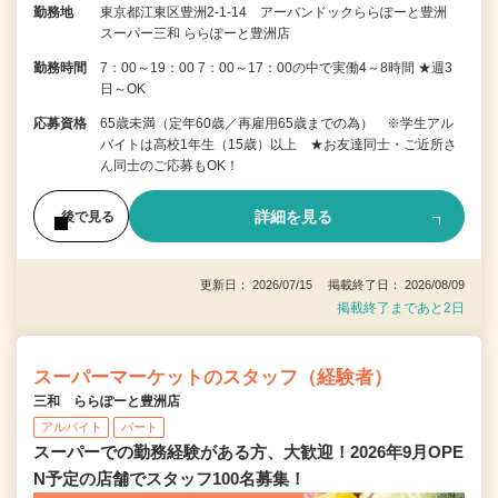
勤務地
東京都江東区豊洲2-1-14 アーバンドックららぽーと豊洲
スーパー三和 ららぽーと豊洲店
勤務時間
7：00～19：00 7：00～17：00の中で実働4～8時間 ★週3
日～OK
応募資格
65歳未満（定年60歳／再雇用65歳までの為） ※学生アル
バイトは高校1年生（15歳）以上 ★お友達同士・ご近所さ
ん同士のご応募もOK！
詳細を見る
後で見る
更新日： 2026/07/15 掲載終了日： 2026/08/09
掲載終了まであと2日
スーパーマーケットのスタッフ（経験者）
三和 ららぽーと豊洲店
アルバイト
パート
スーパーでの勤務経験がある方、大歓迎！2026年9月OPE
N予定の店舗でスタッフ100名募集！