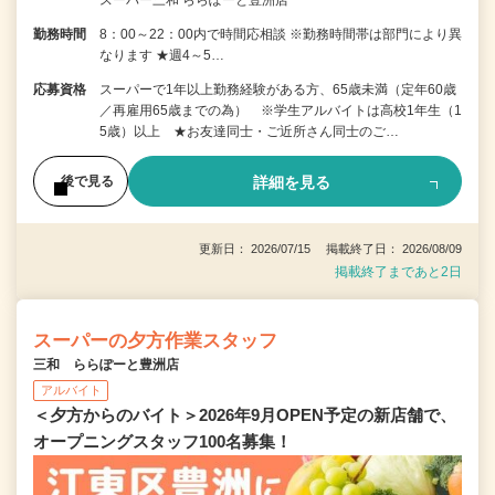
勤務時間
8：00～22：00内で時間応相談 ※勤務時間帯は部門により異
なります ★週4～5…
応募資格
スーパーで1年以上勤務経験がある方、65歳未満（定年60歳
／再雇用65歳までの為） ※学生アルバイトは高校1年生（1
5歳）以上 ★お友達同士・ご近所さん同士のご…
詳細を見る
後で見る
更新日： 2026/07/15 掲載終了日： 2026/08/09
掲載終了まであと2日
スーパーの夕方作業スタッフ
三和 ららぽーと豊洲店
アルバイト
＜夕方からのバイト＞2026年9月OPEN予定の新店舗で、
オープニングスタッフ100名募集！