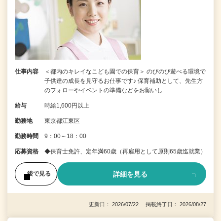
仕事内容
＜都内のキレイなこども園での保育＞ のびのび遊べる環境で
子供達の成長を見守るお仕事です♪ 保育補助として、先生方
のフォローやイベントの準備などをお願いし…
給与
時給1,600円以上
勤務地
東京都江東区
勤務時間
9：00～18：00
応募資格
◆保育士免許、定年満60歳（再雇用として原則65歳迄就業）
詳細を見る
後で見る
更新日： 2026/07/22 掲載終了日： 2026/08/27