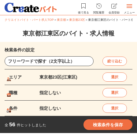
後で見る
閲覧履歴
会員登録
メニュー
クリエイトバイト・パート求人TOP
＞
東京都
＞
東京都23区
＞
東京都江東区のバイト・パート求人
東京都江東区のバイト・求人情報
検索条件の設定
絞り込む
エリア
東京都23区(江東区)
選択
職種
指定しない
選択
条件
指定しない
選択
56
検索条件を保存
全
件ヒットしました