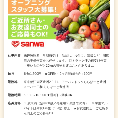
仕事内容
未経験歓迎！早朝荷受け、品出し、片付け、清掃など、開店
前の準備作業をお任せします。 ◎トラック便の荷受け作業
（重いものだと20kgの荷物を運ぶことがありま…
給与
時給1,500円 ★OPEN～2ヶ月間は時給＋100円！
勤務地
東京都江東区豊洲2-1-14 アーバンドックららぽーと豊洲
スーパー三和 ららぽーと豊洲店
勤務時間
6：30～10：00 ★週3日～勤務OK
応募資格
65歳未満（定年60歳／再雇用65歳までの為） ※学生アル
バイトは高校1年生（15歳）以上 ★お友達同士・ご近所さ
ん同士のご応募もOK！