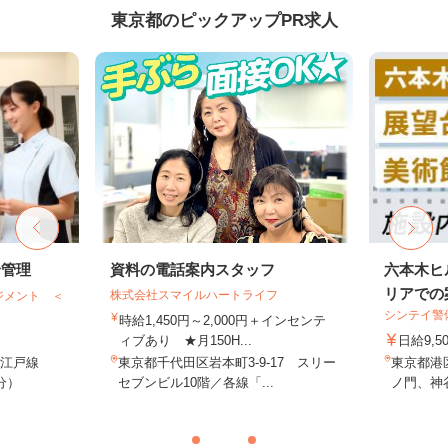
東京都のピックアップPR求人
給管理
資料の電話案内スタッフ
六本木ヒ
リアでの案
株式会社スマイルハートライフ
ジメント ＜
シンテイ警
時給1,450円～2,000円＋インセンテ
ィブあり ★月150H...
日給9,5
大江戸線
東京都千代田区岩本町3-9-17 スリー
東京都港
分）
セブンビル10階／各線「...
ノ門、神