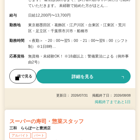
ていただきます。 未経験で始めた方がほとん…
給与
日給12,200円〜13,700円
勤務地
東京都墨田区・葛飾区・江戸川区・台東区・江東区・荒川
区・足立区・千葉県市川市・船橋市
勤務時間
＜夜勤＞ ・20：00〜翌5：00 ・21：00〜翌6：00（シフト
制） ※1日8時…
応募資格
無資格・未経験OK！ ※18歳以上：警備業法による（例外事
由2号）
詳細を見る
後で見る
更新日： 2026/07/31 掲載終了日： 2026/08/08
掲載終了まであと1日
スーパーの寿司・惣菜スタッフ
三和 ららぽーと豊洲店
アルバイト
パート