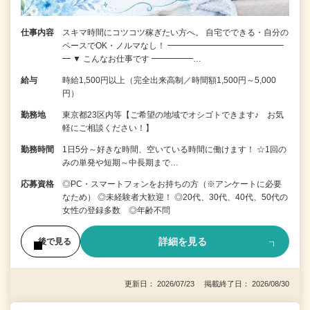
仕事内容
スキマ時間にコツコツ稼ぎたい方へ。 自宅でできる・自分の
ペースでOK・ノルマなし！ ━━━━━━━━━━━━━━
━ ▼ こんなお仕事です ━━━━━…
給与
時給1,500円以上（完全出来高制／時間額1,500円～5,000
円）
勤務地
東京都23区内等【ご希望の地域でオシゴトできます♪ お気
軽にご相談ください！】
勤務時間
1日5分～好きな時間、空いている時間に働けます！ ☆1回の
みの単発や短期～中長期まで…
応募資格
◎PC・スマートフォンをお持ちの方（※アンケートに必要
なため） ◎未経験者大歓迎！ ◎20代、30代、40代、50代の
女性の登録多数 ◎年齢不問
詳細を見る
後で見る
更新日： 2026/07/23 掲載終了日： 2026/08/30