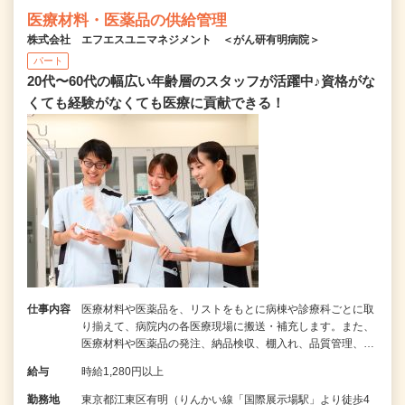
医療材料・医薬品の供給管理
株式会社 エフエスユニマネジメント ＜がん研有明病院＞
パート
20代〜60代の幅広い年齢層のスタッフが活躍中♪資格がな
くても経験がなくても医療に貢献できる！
仕事内容
医療材料や医薬品を、リストをもとに病棟や診療科ごとに取
り揃えて、病院内の各医療現場に搬送・補充します。また、
医療材料や医薬品の発注、納品検収、棚入れ、品質管理、…
給与
時給1,280円以上
勤務地
東京都江東区有明（りんかい線「国際展示場駅」より徒歩4