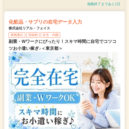
掲載終了まであと1日
化粧品・サプリの在宅データ入力
株式会社リアル・フェイス
業務委託
登録制
在宅・内職
副業・Wワークにぴったり！スキマ時間に自宅でコツコ
ツお小遣い稼ぎ♪＜東京都＞