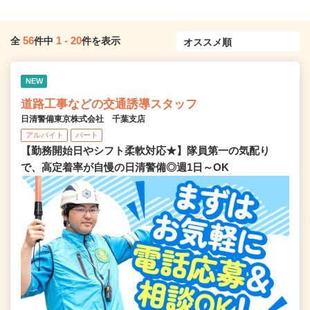
56
1
-
20
全
件中
件を表示
NEW
道路工事などの交通誘導スタッフ
日清警備東京株式会社 千葉支店
アルバイト
パート
【勤務開始日やシフト柔軟対応★】隊員第一の気配り
で、高定着率が自慢の日清警備◎週1日～OK