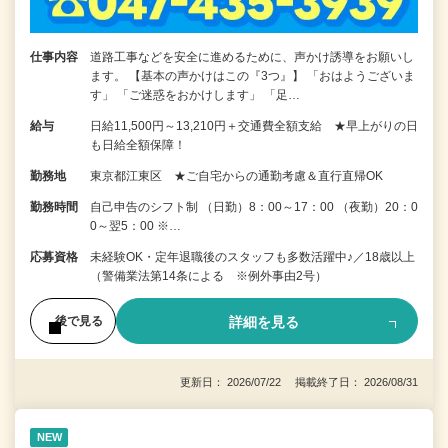
仕事内容
道路工事などを安全に進めるために、声かけ誘導をお願いし
ます。 【基本の声かけはこの『3つ』】 「おはようございま
す」 「ご迷惑をおかけします」 「足…
給与
日給11,500円～13,210円＋交通費全額支給 ★早上がりの日
も日給全額保障！
勤務地
東京都江東区 ★ご自宅からの通勤考慮＆直行直帰OK
勤務時間
自己申告のシフト制 （日勤）8：00～17：00 （夜勤）20：0
0～翌5：00 ※…
応募資格
未経験OK・定年退職後のスタッフも多数活躍中♪／18歳以上
（警備業法第14条による ※例外事由2号）
詳細を見る
後で見る
更新日： 2026/07/22 掲載終了日： 2026/08/31
NEW