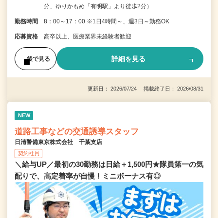
分、ゆりかもめ「有明駅」より徒歩2分）
勤務時間
8：00～17：00 ※1日4時間～、週3日～勤務OK
応募資格
高卒以上、医療業界未経験者歓迎
詳細を見る
後で見る
更新日： 2026/07/24 掲載終了日： 2026/08/31
NEW
道路工事などの交通誘導スタッフ
日清警備東京株式会社 千葉支店
契約社員
＼給与UP／最初の30勤務は日給＋1,500円★隊員第一の気
配りで、高定着率が自慢！ミニボーナス有◎