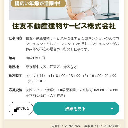
仕事内容
住友不動産建物サービスが管理する 分譲マンションの受付コ
ンシェルジュとして、 マンションの常駐コンシェルジュがお
休み等で不在の場合の代行のお仕事です。 …
給与
時給1,600円
勤務地
東京都中央区、江東区、港区など
勤務時間
＜シフト制＞ （1）8：00～13：00 （2）16：50～21：00
（3）8：0…
応募資格
女性スタッフ活躍中！■学歴不問、未経験可 ■Word・Excelの
基本的な操作（入力程度）
詳細を見る
後で見る
更新日： 2026/07/24 掲載終了日： 2026/08/08