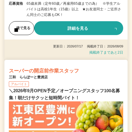
応募資格
65歳未満（定年60歳／再雇用65歳までの為） ※学生アル
バイトは高校1年生（15歳）以上 ★お友達同士・ご近所さ
ん同士のご応募もOK！
詳細を見る
後で見る
更新日： 2026/07/17 掲載終了日： 2026/08/09
掲載終了まであと2日
スーパーの開店前作業スタッフ
三和 ららぽーと豊洲店
アルバイト
＼2026年9月OPEN予定／オープニングスタッフ100名募
集！朝だけサクッと短時間バイト！