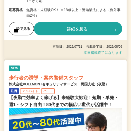
1日から応…
応募資格
無資格・未経験OK！ ※18歳以上：警備業法による（例外事
由2号）
詳細を見る
後で見る
更新日： 2026/07/31 掲載終了日： 2026/08/08
本日掲載終了になります
NEW
歩行者の誘導・案内警備スタッフ
株式会社VOLLMONTセキュリティサービス 両国支社（夜勤）
注目
アルバイト
パート
【夜勤で効率よく稼げる】未経験大歓迎！短期・単発・
週1・シフト自由！80代までの幅広い世代が活躍中！