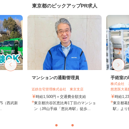
東京都のピックアップPR求人
ト
マンションの通勤管理員
手術室の
株式会社 
近鉄住宅管理株式会社 東京支店
慈恵医大葛飾
時給1,500円＋交通費全額支給
時給1,2
75（西武新
東京都渋谷区恵比寿1丁目のマンショ
東京都葛
.
ン（JR山手線「恵比寿駅」徒歩...
駅」より徒