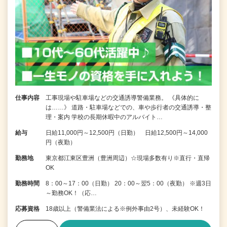
仕事内容
工事現場や駐車場などの交通誘導警備業務。 《具体的に
は……》 道路・駐車場などでの、車や歩行者の交通誘導・整
理・案内 学校の長期休暇中のアルバイト…
給与
日給11,000円～12,500円（日勤） 日給12,500円～14,000
円（夜勤）
勤務地
東京都江東区豊洲（豊洲周辺）☆現場多数有り※直行・直帰
OK
勤務時間
8：00～17：00（日勤） 20：00～翌5：00（夜勤） ※週3日
～勤務OK！（応…
応募資格
18歳以上（警備業法による※例外事由2号）、未経験OK！