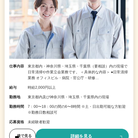
仕事内容
東京都内・神奈川県・埼玉県・千葉県（要相談）内の現場で
日常清掃や作業立会業務です。 ＜具体的な内容＞ ●日常清掃
業務 オフィスビル・病院・官公庁・研修…
給与
時給2,000円以上
勤務地
東京都内及び神奈川県・埼玉県・千葉県内の現場
勤務時間
7：00〜18：00の間の6〜8時間 ※土・日出勤可能な方歓迎
※勤務日数相談可
応募資格
未経験者歓迎
詳細を見る
後で見る