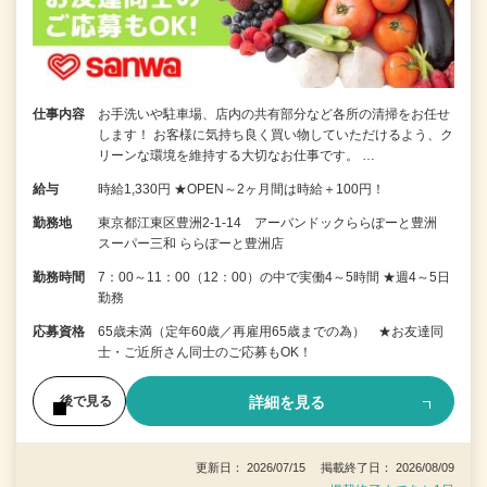
仕事内容
お手洗いや駐車場、店内の共有部分など各所の清掃をお任せ
します！ お客様に気持ち良く買い物していただけるよう、ク
リーンな環境を維持する大切なお仕事です。 …
給与
時給1,330円 ★OPEN～2ヶ月間は時給＋100円！
勤務地
東京都江東区豊洲2-1-14 アーバンドックららぽーと豊洲
スーパー三和 ららぽーと豊洲店
勤務時間
7：00～11：00（12：00）の中で実働4～5時間 ★週4～5日
勤務
応募資格
65歳未満（定年60歳／再雇用65歳までの為） ★お友達同
士・ご近所さん同士のご応募もOK！
詳細を見る
後で見る
更新日： 2026/07/15 掲載終了日： 2026/08/09