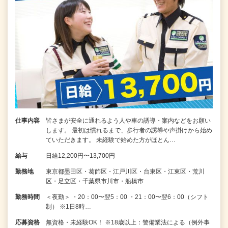
仕事内容
皆さまが安全に通れるよう人や車の誘導・案内などをお願い
します。 最初は慣れるまで、歩行者の誘導や声掛けから始め
ていただきます。 未経験で始めた方がほとん…
給与
日給12,200円〜13,700円
勤務地
東京都墨田区・葛飾区・江戸川区・台東区・江東区・荒川
区・足立区・千葉県市川市・船橋市
勤務時間
＜夜勤＞ ・20：00〜翌5：00 ・21：00〜翌6：00（シフト
制） ※1日8時…
応募資格
無資格・未経験OK！ ※18歳以上：警備業法による（例外事