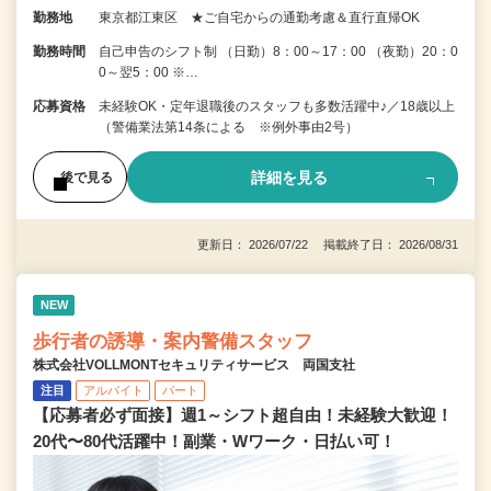
勤務地
東京都江東区 ★ご自宅からの通勤考慮＆直行直帰OK
勤務時間
自己申告のシフト制 （日勤）8：00～17：00 （夜勤）20：0
0～翌5：00 ※…
応募資格
未経験OK・定年退職後のスタッフも多数活躍中♪／18歳以上
（警備業法第14条による ※例外事由2号）
詳細を見る
後で見る
更新日： 2026/07/22 掲載終了日： 2026/08/31
NEW
歩行者の誘導・案内警備スタッフ
株式会社VOLLMONTセキュリティサービス 両国支社
注目
アルバイト
パート
【応募者必ず面接】週1～シフト超自由！未経験大歓迎！
20代〜80代活躍中！副業・Wワーク・日払い可！