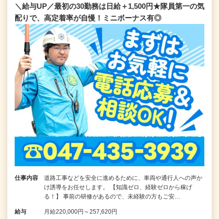
＼給与UP／最初の30勤務は日給＋1,500円★隊員第一の気
配りで、高定着率が自慢！ミニボーナス有◎
仕事内容
道路工事などを安全に進めるために、車両や通行人への声か
け誘導をお任せします。 【知識ゼロ、経験ゼロから稼げ
る！】 事前の研修があるので、未経験の方もご安…
給与
月給220,000円～257,620円