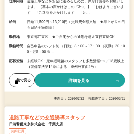
仕事内容
道路工事などを安全に進めるために、声かけ誘導をお願いし
ます。 【基本の声かけはこの『3つ』】 「おはようございま
す」 「ご迷惑をおかけします」 「足…
給与
日給11,500円～13,210円＋交通費全額支給 ★早上がりの日
も日給全額保障！
勤務地
東京都江東区 ★ご自宅からの通勤考慮＆直行直帰OK
勤務時間
自己申告のシフト制 （日勤）8：00～17：00 （夜勤）20：0
0～翌5：00 ※…
応募資格
未経験OK・定年退職後のスタッフも多数活躍中♪／18歳以上
（警備業法第14条による ※例外事由2号）
詳細を見る
後で見る
更新日： 2026/07/22 掲載終了日： 2026/08/31
道路工事などの交通誘導スタッフ
日清警備東京株式会社 千葉支店
契約社員