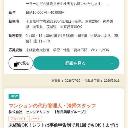
ーラーなどの建物点検や検査をお願いいたします。 …
給与
日給10,000円～40,000円
勤務地
千葉県柏市布施2193／現場は千葉県、東京23区、神奈川
県、埼玉県、茨城県 ※直行直帰OK
勤務時間
9：00～17：30の間で1日3時間～6時間 ※現場による 【勤
務】 週1日～OK
応募資格
未経験者大歓迎 学歴・性別・資格不問 WワークOK
詳細を見る
後で見る
更新日： 2026/07/10 掲載終了日： 2026/09/11
NEW
マンションの代行管理人・清掃スタッフ
株式会社 センシアリンク 【毎日興業グループ】
アルバイト
パート
未経験OK！シフトは事前申告制で月1回でもOK！まずは