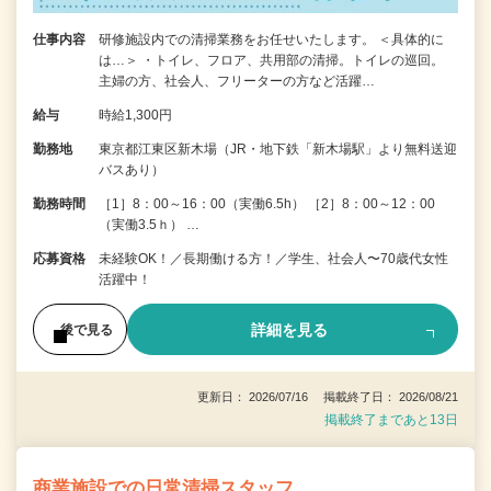
仕事内容
研修施設内での清掃業務をお任せいたします。 ＜具体的に
は…＞ ・トイレ、フロア、共用部の清掃。トイレの巡回。
主婦の方、社会人、フリーターの方など活躍…
給与
時給1,300円
勤務地
東京都江東区新木場（JR・地下鉄「新木場駅」より無料送迎
バスあり）
勤務時間
［1］8：00～16：00（実働6.5h） ［2］8：00～12：00
（実働3.5ｈ） …
応募資格
未経験OK！／長期働ける方！／学生、社会人〜70歳代女性
活躍中！
詳細を見る
後で見る
更新日： 2026/07/16 掲載終了日： 2026/08/21
掲載終了まであと13日
商業施設での日常清掃スタッフ