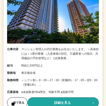
仕事内容
マンション管理人の代行業務をお任せいたします。 ＜具体的
には＞ □受付業務 （入居者様の対応、引越業者への指示、共
用施設の予約管理など） □点検業務…
給与
時給1,330円以上
勤務地
東京都全域
勤務時間
＜シフト制＞ 8：00～17：00（実働8h） 17：00～翌9：00
（実働14h） …
応募資格
●未経験者OK●男女、年齢不問 ●資格不問
詳細を見る
後で見る