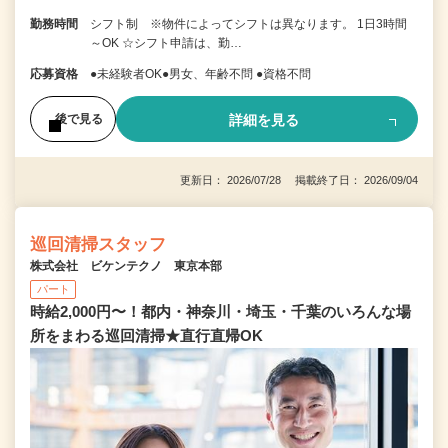
勤務時間
シフト制 ※物件によってシフトは異なります。 1日3時間
～OK ☆シフト申請は、勤…
応募資格
●未経験者OK●男女、年齢不問 ●資格不問
詳細を見る
後で見る
更新日： 2026/07/28 掲載終了日： 2026/09/04
巡回清掃スタッフ
株式会社 ビケンテクノ 東京本部
パート
時給2,000円〜！都内・神奈川・埼玉・千葉のいろんな場
所をまわる巡回清掃★直行直帰OK