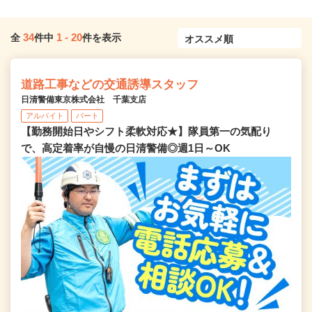
34
1
-
20
全
件中
件を表示
道路工事などの交通誘導スタッフ
日清警備東京株式会社 千葉支店
アルバイト
パート
【勤務開始日やシフト柔軟対応★】隊員第一の気配り
で、高定着率が自慢の日清警備◎週1日～OK