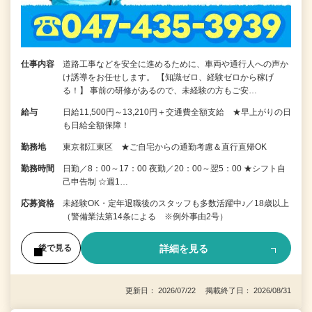
仕事内容
道路工事などを安全に進めるために、車両や通行人への声か
け誘導をお任せします。 【知識ゼロ、経験ゼロから稼げ
る！】 事前の研修があるので、未経験の方もご安…
給与
日給11,500円～13,210円＋交通費全額支給 ★早上がりの日
も日給全額保障！
勤務地
東京都江東区 ★ご自宅からの通勤考慮＆直行直帰OK
勤務時間
日勤／8：00～17：00 夜勤／20：00～翌5：00 ★シフト自
己申告制 ☆週1…
応募資格
未経験OK・定年退職後のスタッフも多数活躍中♪／18歳以上
（警備業法第14条による ※例外事由2号）
詳細を見る
後で見る
更新日： 2026/07/22 掲載終了日： 2026/08/31