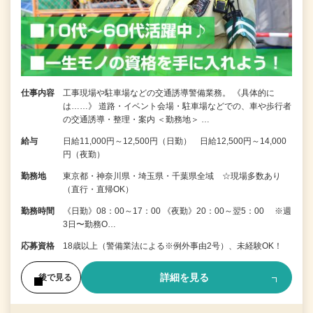
仕事内容
工事現場や駐車場などの交通誘導警備業務。 《具体的に
は……》 道路・イベント会場・駐車場などでの、車や歩行者
の交通誘導・整理・案内 ＜勤務地＞ …
給与
日給11,000円～12,500円（日勤） 日給12,500円～14,000
円（夜勤）
勤務地
東京都・神奈川県・埼玉県・千葉県全域 ☆現場多数あり
（直行・直帰OK）
勤務時間
《日勤》08：00～17：00 《夜勤》20：00～翌5：00 ※週
3日〜勤務O…
応募資格
18歳以上（警備業法による※例外事由2号）、未経験OK！
詳細を見る
後で見る