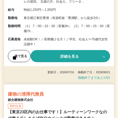
レの巡回。 主婦の方、社会人、フリータ…
給与
時給1,250円～1,350円
勤務地
東京都江東区豊洲（有楽町線「豊洲駅」から徒歩3分）
勤務時間
［1］ 7：00～10：00（実働3h） ［2］ 7：00～15：00（実
働7h…
応募資格
未経験OK！／長期働ける方！／学生、社会人〜70歳代女性
活躍中！
詳細を見る
後で見る
更新日： 2026/07/16 掲載終了日： 2026/08/21
掲載終了まであと13日
建物の清掃代務員
総合建物株式会社
契約社員
【東京23区内のお仕事です！】ルーティーンワークなの