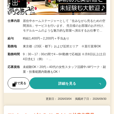
仕事内容
居住中ホームステージャーとして「住みながら売るための空
間演出」サービスを行います。 売主様のお部屋のお片付け、
モデルルームのような魅力的な部屋へ演出するお仕事で…
給与
時給1,400円～2,200円＋手当あり
勤務地
東京都（23区・都下）および近郊エリア ※直行直帰OK
勤務時間
9：30～17：00の間で4～6H勤務で応相談 ※月8日以上(土日
4日含む) （例） ・…
応募資格
未経験OK！20代～40代の女性スタッフ活躍中♪Wワーク・副
業・扶養範囲内勤務もOK！
詳細を見る
後で見る
更新日： 2026/03/04 掲載終了日： 2026/09/30