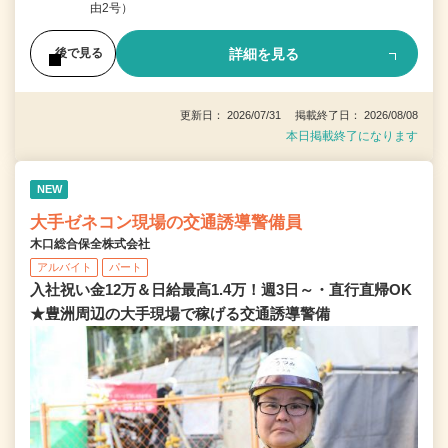
由2号）
詳細を見る
後で見る
更新日： 2026/07/31 掲載終了日： 2026/08/08
本日掲載終了になります
NEW
大手ゼネコン現場の交通誘導警備員
木口総合保全株式会社
アルバイト
パート
入社祝い金12万＆日給最高1.4万！週3日～・直行直帰OK
★豊洲周辺の大手現場で稼げる交通誘導警備