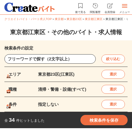
後で見る
閲覧履歴
会員登録
メニュー
クリエイトバイト・パート求人TOP
＞
東京都
＞
東京都23区
＞
東京都江東区
＞
東京都江東区・その
東京都江東区・その他のバイト・求人情報
検索条件の設定
絞り込む
エリア
東京都23区(江東区)
選択
職種
清掃・警備・設備(すべて)
選択
条件
指定しない
選択
34
検索条件を保存
全
件ヒットしました