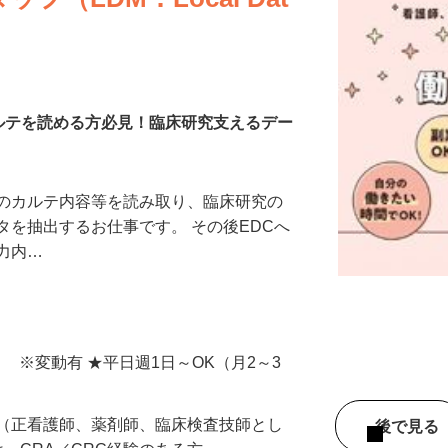
（LDM：Local Dat
カルテを読める方必見！臨床研究支えるデー
等のカルテ内容等を読み取り、臨床研究の
タを抽出するお仕事です。 その後EDCへ
入力内…
間） ※変動有 ★平日週1日～OK（月2～3