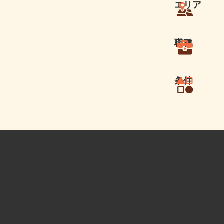
エリア
職種
条件