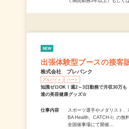
応募資格
【必須】・医療系資格経験
て病院勤務3年以上）もしく
NEW
出張体験型ブースの接客
株式会社 プレバンク
アルバイト
パート
知識ゼロOK！週2～3日勤務で月収30万
達の美容健康グッズ☆
仕事内容
スポーツ選手やメダリスト、