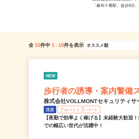
東京都大田区大森東5-18-2（京急線
東京都港区三田/東京メ
「大森町駅」より徒歩13分...
「麻布十番駅」徒歩8分、
全
10
件中
1
-
10
件を表示
NEW
歩行者の誘導・案内警備
株式会社VOLLMONTセキュリティ
注目
アルバイト
パート
【夜勤で効率よく稼げる】未経験大歓迎！
での幅広い世代が活躍中！