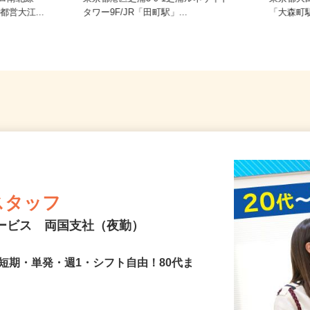
トロ南北線
東京都港区芝浦3-9-1芝浦ルネサイト
東京都大
都営大江...
タワー9F/JR「田町駅」...
「大森町
スタッフ
サービス 両国支社（夜勤）
短期・単発・週1・シフト自由！80代ま