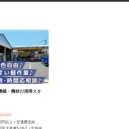
ル機械・機材の清掃スタ
マンションの管理員
住友不動産建物サービス株式会社/hkp26
機株式会社
31a
,350円以上＋交通費支給
時給1,600円