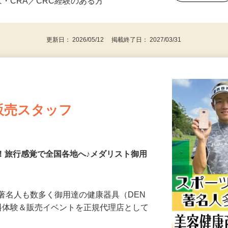
者（正看護師、薬剤師、臨床検査技師とし
後で見
は・CRA／CRC経験のある方
更新日： 2026/05/12 掲載終了日： 2027/03/31
販売スタッフ
も！旅行感覚で全国各地へ♪メダリスト御用
著名人も数多く御用達の健康器具（DEN