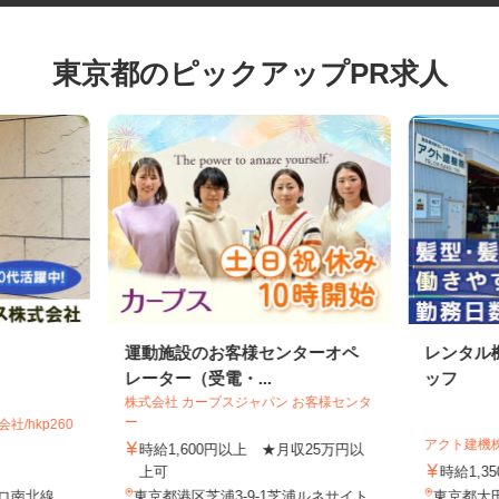
東京都のピックアップPR求人
運動施設のお客様センターオペ
レンタ
レーター（受電・...
ッフ
株式会社 カーブスジャパン お客様センタ
ー
社/hkp260
アクト建
時給1,600円以上 ★月収25万円以
上可
時給1