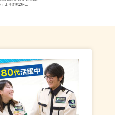
田区大森東5-18-2（京急線
東京都港区三田/東京メトロ南北線
駅」より徒歩13分...
「麻布十番駅」徒歩8分、都営大江...