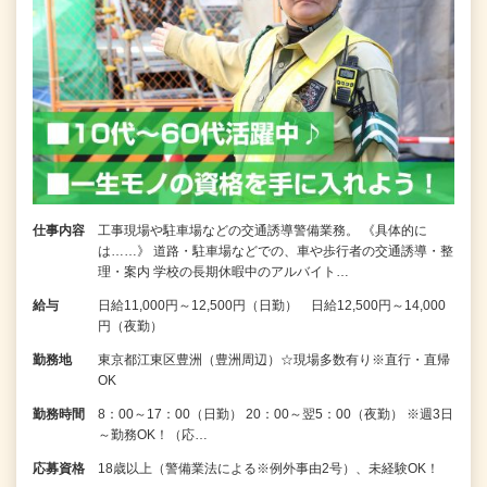
仕事内容
工事現場や駐車場などの交通誘導警備業務。 《具体的に
は……》 道路・駐車場などでの、車や歩行者の交通誘導・整
理・案内 学校の長期休暇中のアルバイト…
給与
日給11,000円～12,500円（日勤） 日給12,500円～14,000
円（夜勤）
勤務地
東京都江東区豊洲（豊洲周辺）☆現場多数有り※直行・直帰
OK
勤務時間
8：00～17：00（日勤） 20：00～翌5：00（夜勤） ※週3日
～勤務OK！（応…
応募資格
18歳以上（警備業法による※例外事由2号）、未経験OK！