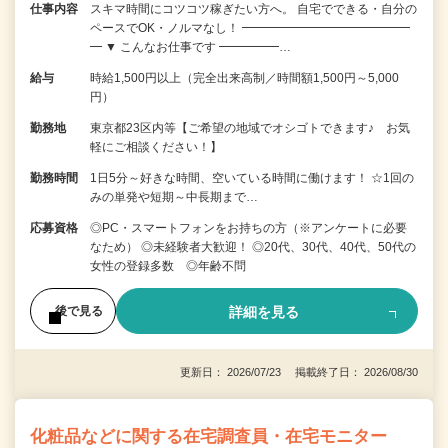
仕事内容
スキマ時間にコツコツ稼ぎたい方へ。 自宅でできる・自分の
ペースでOK・ノルマなし！ ━━━━━━━━━━━━━━
━ ▼ こんなお仕事です ━━━━━…
給与
時給1,500円以上（完全出来高制／時間額1,500円～5,000
円）
勤務地
東京都23区内等【ご希望の地域でオシゴトできます♪ お気
軽にご相談ください！】
勤務時間
1日5分～好きな時間、空いている時間に働けます！ ☆1回の
みの単発や短期～中長期まで…
応募資格
◎PC・スマートフォンをお持ちの方（※アンケートに必要
なため） ◎未経験者大歓迎！ ◎20代、30代、40代、50代の
女性の登録多数 ◎年齢不問
詳細を見る
後で見る
更新日： 2026/07/23 掲載終了日： 2026/08/30
化粧品などに関する在宅調査員・在宅モニター