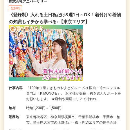
株式会社アニバーサリー
登録制
《登録制》入れる土日祝だけ&週1日～OK！着付けや着物
の知識もイチから学べる♪【東京エリア】
仕事内容
「100年企業」きものやまとグループの 振袖・袴のレンタル
専門店『KIMONO＆』。 お客様が振袖・袴を選ぶサポートを
お願いします。 ★店舗や周辺エリアで行われ…
給与
時給1,230円～1,500円
勤務地
東京都渋谷区、神奈川県横浜市、千葉県船橋市・千葉市・柏
市、埼玉県大宮市の店舗ほか・都下周辺エリアの催事会場