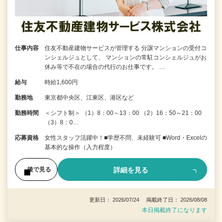
仕事内容
住友不動産建物サービスが管理する 分譲マンションの受付コ
ンシェルジュとして、 マンションの常駐コンシェルジュがお
休み等で不在の場合の代行のお仕事です。 …
給与
時給1,600円
勤務地
東京都中央区、江東区、港区など
勤務時間
＜シフト制＞ （1）8：00～13：00 （2）16：50～21：00
（3）8：0…
応募資格
女性スタッフ活躍中！■学歴不問、未経験可 ■Word・Excelの
基本的な操作（入力程度）
詳細を見る
後で見る
更新日： 2026/07/24 掲載終了日： 2026/08/08
本日掲載終了になります