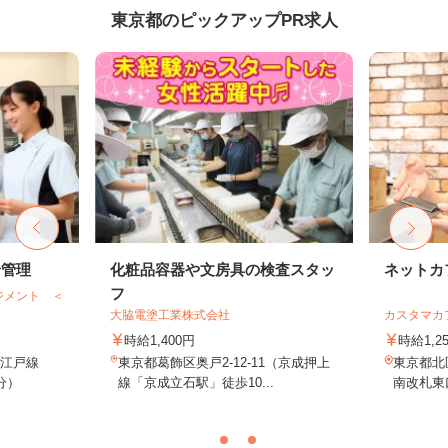
東京都のピックアップPR求人
給管理
化粧品容器や文房具の検査スタッ
ネットカ
フ
ジメント ＜
大脇電塗工業株式会社
カスタマカ
時給1,400円
時給1,2
大江戸線
東京都葛飾区奥戸2-12-11（京成押上
東京都北
分）
線「京成立石駅」徒歩10...
南改札東