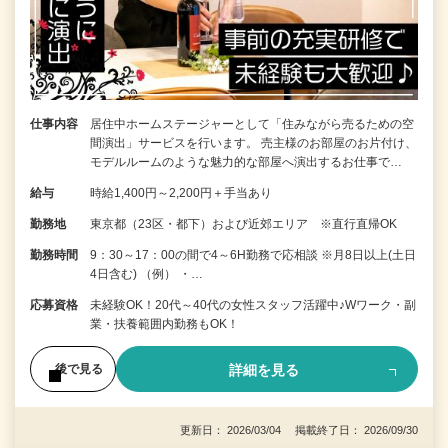
仕事内容
居住中ホームステージャーとして「住みながら売るための空
間演出」サービスを行います。 売主様のお部屋のお片付け、
モデルルームのような魅力的な部屋へ演出するお仕事で…
給与
時給1,400円～2,200円＋手当あり
勤務地
東京都（23区・都下）および近郊エリア ※直行直帰OK
勤務時間
9：30～17：00の間で4～6H勤務で応相談 ※月8日以上(土日
4日含む) （例） ・…
応募資格
未経験OK！20代～40代の女性スタッフ活躍中♪Wワーク・副
業・扶養範囲内勤務もOK！
詳細を見る
後で見る
更新日： 2026/03/04 掲載終了日： 2026/09/30