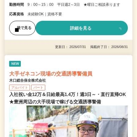
勤務時間
9：00～15：00 平日週2～3日 ★曜日ご相談承ります
応募資格
未経験OK｜資格不要
詳細を見る
後で見る
更新日： 2026/07/31 掲載終了日： 2026/08/31
NEW
大手ゼネコン現場の交通誘導警備員
木口総合保全株式会社
アルバイト
パート
入社祝い金12万＆日給最高1.4万！週3日～・直行直帰OK
★豊洲周辺の大手現場で稼げる交通誘導警備