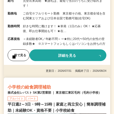
給与
完全出来高制 ★謝礼は、最短で当日のうちに受け取れま
す！
勤務地
ご自宅※フルリモート勤務 東京都その他、東京都全域を含
む関東エリアおよび日本全国で勤務可能(在宅OK)
勤務時間
好きな時間に働けます！ ★単発（1日のみ）OK！ ★応募
後、即お仕事開始も可！ ★在…
応募資格
＜未経験者OK／年齢不問＞⇒★特に20代〜50代の女性の登
録多数★ ※スマートフォンもしくはパソコンをお持ちの方
詳細を見る
後で見る
更新日： 2026/07/31 掲載終了日： 2026/08/24
小学校の給食調理補助
株式会社レパスト SK第2営業部 ｜ 東京都江東区毛利（毛利小学校）
アルバイト
パート
平日週2～3日・9時～15時｜家庭と両立安心｜簡単調理補
助｜未経験OK・資格不要｜小学校給食