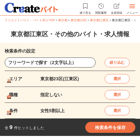
後で見る
閲覧履歴
会員登録
メニュー
クリエイトバイト・パート求人TOP
＞
東京都
＞
東京都23区
＞
東京都江東区
＞
東京都江東区・その
東京都江東区・その他のバイト・求人情報
検索条件の設定
絞り込む
エリア
東京都23区(江東区)
選択
職種
指定しない
選択
条件
女性5割以上
選択
9
検索条件を保存
全
件ヒットしました