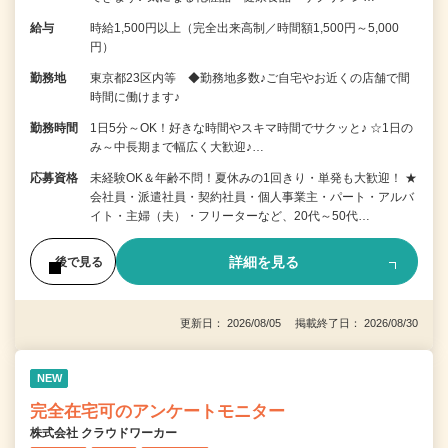
給与
時給1,500円以上（完全出来高制／時間額1,500円～5,000
円）
勤務地
東京都23区内等 ◆勤務地多数♪ご自宅やお近くの店舗で間
時間に働けます♪
勤務時間
1日5分～OK！好きな時間やスキマ時間でサクッと♪ ☆1日の
み～中長期まで幅広く大歓迎♪…
応募資格
未経験OK＆年齢不問！夏休みの1回きり・単発も大歓迎！ ★
会社員・派遣社員・契約社員・個人事業主・パート・アルバ
イト・主婦（夫）・フリーターなど、20代～50代…
詳細を見る
後で見る
更新日： 2026/08/05 掲載終了日： 2026/08/30
NEW
完全在宅可のアンケートモニター
株式会社 クラウドワーカー