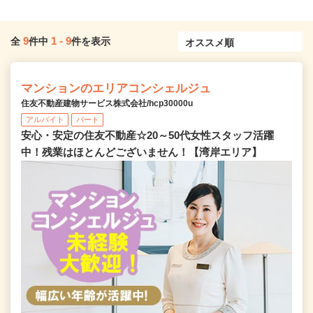
9
1
-
9
全
件中
件を表示
マンションのエリアコンシェルジュ
住友不動産建物サービス株式会社/hcp30000u
アルバイト
パート
安心・安定の住友不動産☆20～50代女性スタッフ活躍
中！残業はほとんどございません！【湾岸エリア】