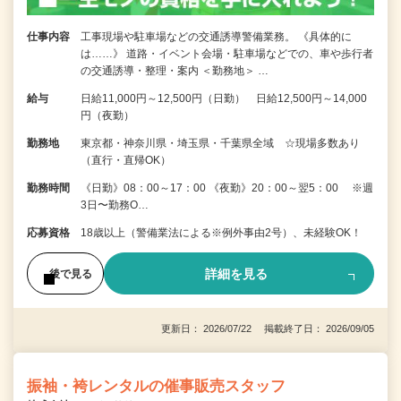
仕事内容
工事現場や駐車場などの交通誘導警備業務。 《具体的に
は……》 道路・イベント会場・駐車場などでの、車や歩行者
の交通誘導・整理・案内 ＜勤務地＞ …
給与
日給11,000円～12,500円（日勤） 日給12,500円～14,000
円（夜勤）
勤務地
東京都・神奈川県・埼玉県・千葉県全域 ☆現場多数あり
（直行・直帰OK）
勤務時間
《日勤》08：00～17：00 《夜勤》20：00～翌5：00 ※週
3日〜勤務O…
応募資格
18歳以上（警備業法による※例外事由2号）、未経験OK！
詳細を見る
後で見る
更新日： 2026/07/22 掲載終了日： 2026/09/05
振袖・袴レンタルの催事販売スタッフ