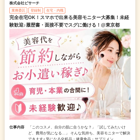
株式会社ビサーチ
業務委託
登録制
在宅・内職
完全在宅OK！スマホで出来る美容モニター大募集！未経
験歓迎♪履歴書・面接不要でスグに働ける！@東京都
仕事内容
「このコスメ、自分の肌に合うかな？」「試してみたいけ
ど、費用が気になる…」 そんな気持ち、美容モニターで解決
できます♪ 気になる化粧品・健康食品・サプリメン…