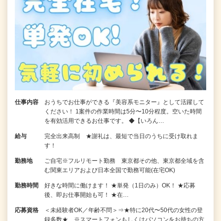
仕事内容
おうちでお仕事ができる『美容系モニター』として活躍して
ください！ 1案件の作業時間は5分〜10分程度。空いた時間
を有効活用できるお仕事です。 ◆【いろん…
給与
完全出来高制 ★謝礼は、最短で当日のうちに受け取れま
す！
勤務地
ご自宅※フルリモート勤務 東京都その他、東京都全域を含
む関東エリアおよび日本全国で勤務可能(在宅OK)
勤務時間
好きな時間に働けます！ ★単発（1日のみ）OK！ ★応募
後、即お仕事開始も可！ ★在…
応募資格
＜未経験者OK／年齢不問＞⇒★特に20代〜50代の女性の登
録多数★ ※スマートフォンもしくはパソコンをお持ちの方