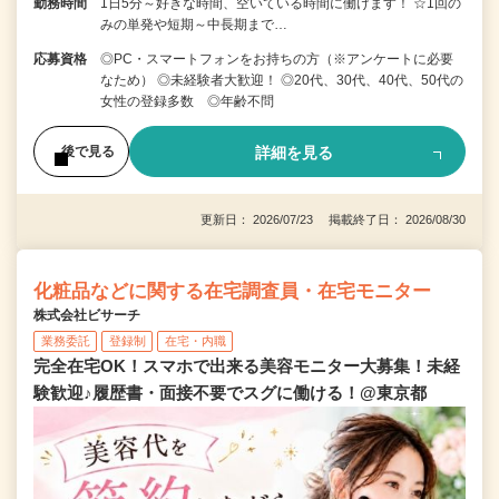
勤務時間
1日5分～好きな時間、空いている時間に働けます！ ☆1回の
みの単発や短期～中長期まで…
応募資格
◎PC・スマートフォンをお持ちの方（※アンケートに必要
なため） ◎未経験者大歓迎！ ◎20代、30代、40代、50代の
女性の登録多数 ◎年齢不問
詳細を見る
後で見る
更新日： 2026/07/23 掲載終了日： 2026/08/30
化粧品などに関する在宅調査員・在宅モニター
株式会社ビサーチ
業務委託
登録制
在宅・内職
完全在宅OK！スマホで出来る美容モニター大募集！未経
験歓迎♪履歴書・面接不要でスグに働ける！@東京都