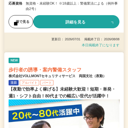
応募資格
無資格・未経験OK！ ※18歳以上：警備業法による（例外事
由2号）
詳細を見る
後で見る
更新日： 2026/07/31 掲載終了日： 2026/08/08
本日掲載終了になります
NEW
歩行者の誘導・案内警備スタッフ
株式会社VOLLMONTセキュリティサービス 両国支社（夜勤）
注目
アルバイト
パート
【夜勤で効率よく稼げる】未経験大歓迎！短期・単発・
週1・シフト自由！80代までの幅広い世代が活躍中！