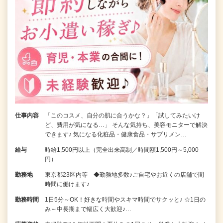
仕事内容
「このコスメ、自分の肌に合うかな？」「試してみたいけ
ど、費用が気になる…」 そんな気持ち、美容モニターで解決
できます♪ 気になる化粧品・健康食品・サプリメン…
給与
時給1,500円以上（完全出来高制／時間額1,500円～5,000
円）
勤務地
東京都23区内等 ◆勤務地多数♪ご自宅やお近くの店舗で間
時間に働けます♪
勤務時間
1日5分～OK！好きな時間やスキマ時間でサクッと♪ ☆1日の
み～中長期まで幅広く大歓迎♪…