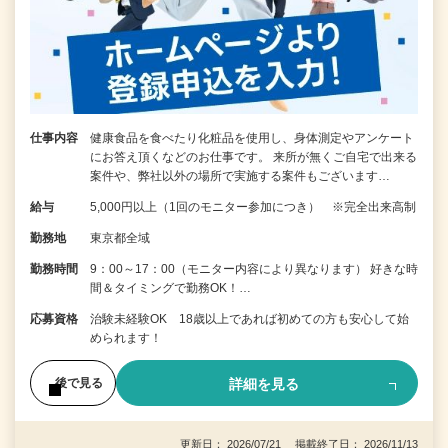
仕事内容
健康食品を食べたり化粧品を使用し、身体測定やアンケート
にお答え頂くなどのお仕事です。 来所が無くご自宅で出来る
案件や、弊社以外の場所で実施する案件もございます…
給与
5,000円以上（1回のモニター参加につき） ※完全出来高制
勤務地
東京都全域
勤務時間
9：00～17：00（モニター内容により異なります） 好きな時
間＆タイミングで勤務OK！…
応募資格
治験未経験OK 18歳以上であれば初めての方も安心して始
められます！
詳細を見る
後で見る
更新日： 2026/07/21 掲載終了日： 2026/11/13