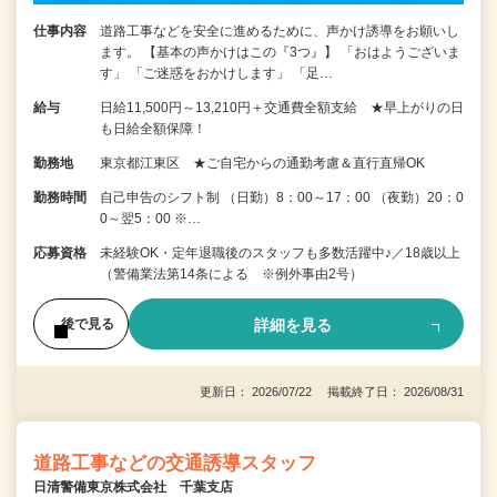
仕事内容
道路工事などを安全に進めるために、声かけ誘導をお願いし
ます。 【基本の声かけはこの『3つ』】 「おはようございま
す」 「ご迷惑をおかけします」 「足…
給与
日給11,500円～13,210円＋交通費全額支給 ★早上がりの日
も日給全額保障！
勤務地
東京都江東区 ★ご自宅からの通勤考慮＆直行直帰OK
勤務時間
自己申告のシフト制 （日勤）8：00～17：00 （夜勤）20：0
0～翌5：00 ※…
応募資格
未経験OK・定年退職後のスタッフも多数活躍中♪／18歳以上
（警備業法第14条による ※例外事由2号）
詳細を見る
後で見る
更新日： 2026/07/22 掲載終了日： 2026/08/31
道路工事などの交通誘導スタッフ
日清警備東京株式会社 千葉支店