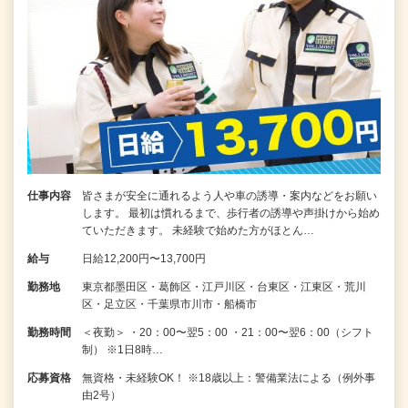
仕事内容
皆さまが安全に通れるよう人や車の誘導・案内などをお願い
します。 最初は慣れるまで、歩行者の誘導や声掛けから始め
ていただきます。 未経験で始めた方がほとん…
給与
日給12,200円〜13,700円
勤務地
東京都墨田区・葛飾区・江戸川区・台東区・江東区・荒川
区・足立区・千葉県市川市・船橋市
勤務時間
＜夜勤＞ ・20：00〜翌5：00 ・21：00〜翌6：00（シフト
制） ※1日8時…
応募資格
無資格・未経験OK！ ※18歳以上：警備業法による（例外事
由2号）