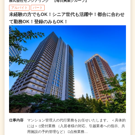
株式会社センシアリンク 【毎日興業グループ】
アルバイト
パート
未経験の方でもOK！シニア世代も活躍中！都合に合わせ
て勤務OK！登録のみもOK！
仕事内容
マンション管理人の代行業務をお任せいたします。 ＜具体的
には＞ □受付業務 （入居者様の対応、引越業者への指示、共
用施設の予約管理など） □点検業務…