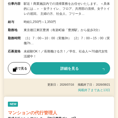
仕事内容
駅近！商業施設内での清掃業務をお任せいたします。 ＜具体
的には…＞ ・女子トイレ、フロア、共用部の清掃。女子トイ
レの巡回。 主婦の方、社会人、フリータ…
給与
時給1,250円～1,350円
勤務地
東京都江東区豊洲（有楽町線「豊洲駅」から徒歩3分）
勤務時間
［1］ 7：00～10：00（実働3h） ［2］ 7：00～15：00（実
働7h…
応募資格
未経験OK！／長期働ける方！／学生、社会人〜70歳代女性
活躍中！
詳細を見る
後で見る
更新日： 2026/07/16 掲載終了日： 2026/08/21
掲載終了まであと13日
NEW
マンションの代行管理人