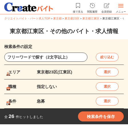
後で見る
閲覧履歴
会員登録
メニュー
クリエイトバイト・パート求人TOP
＞
東京都
＞
東京都23区
＞
東京都江東区
＞
東京都江東区・その
東京都江東区・その他のバイト・求人情報
検索条件の設定
絞り込む
エリア
東京都23区(江東区)
選択
職種
指定しない
選択
条件
急募
選択
26
検索条件を保存
全
件ヒットしました