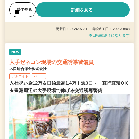
詳細を見る
後で見る
更新日： 2026/07/31 掲載終了日： 2026/08/08
本日掲載終了になります
NEW
大手ゼネコン現場の交通誘導警備員
木口総合保全株式会社
アルバイト
パート
入社祝い金12万＆日給最高1.4万！週3日～・直行直帰OK
★豊洲周辺の大手現場で稼げる交通誘導警備