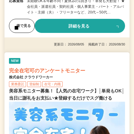
応募資格
未経験OK＆年齢不問！夏休みの1回きり・単発も大歓迎！ ★
会社員・派遣社員・契約社員・個人事業主・パート・アルバ
イト・主婦（夫）・フリーターなど、20代～50代…
詳細を見る
後で見る
更新日： 2026/08/05 掲載終了日： 2026/08/30
NEW
完全在宅可のアンケートモニター
株式会社 クラウドワーカー
業務委託
登録制
在宅・内職
美容系モニター募集！【人気の在宅ワーク】│単発もOK│
当日に謝礼をお支払い★登録するだけでスグ働ける