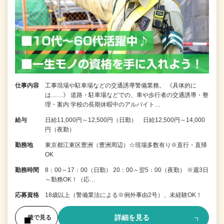
仕事内容
工事現場や駐車場などの交通誘導警備業務。 《具体的に
は……》 道路・駐車場などでの、車や歩行者の交通誘導・整
理・案内 学校の長期休暇中のアルバイト…
給与
日給11,000円～12,500円（日勤） 日給12,500円～14,000
円（夜勤）
勤務地
東京都江東区豊洲（豊洲周辺）☆現場多数有り※直行・直帰
OK
勤務時間
8：00～17：00（日勤） 20：00～翌5：00（夜勤） ※週3日
～勤務OK！（応…
応募資格
18歳以上（警備業法による※例外事由2号）、未経験OK！
詳細を見る
後で見る