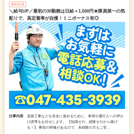
契約社員
＼給与UP／最初の30勤務は日給＋1,500円★隊員第一の気
配りで、高定着率が自慢！ミニボーナス有◎
仕事内容
道路工事などを安全に進めるために、車両や通行人への声か
け誘導をお任せします。 【知識ゼロ、経験ゼロから稼げ
る！】 事前の研修があるので、未経験の方もご安…