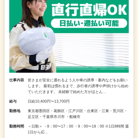
仕事内容
皆さまが安全に通れるよう人や車の誘導・案内などをお願い
します。 最初は慣れるまで、歩行者の誘導や声掛けから始め
ていただきます。 未経験で始めた方がほとん…
給与
日給10,400円〜13,700円
勤務地
東京都墨田区・葛飾区・江戸川区・台東区・江東・荒川区・
足立区・千葉県市川市 ・船橋市
勤務時間
＜日勤＞ ・8：00〜17：00 ・9：00〜18：00 ※1日8時間 週
1日から応…