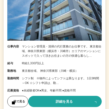
仕事内容
マンション管理員・清掃の代行業務のお仕事です。 東京都全
域、神奈川県東部（横浜市・川崎市）エリアのマンションに
スポットで入って頂きお住まいの方の快適な暮らし…
給与
時給1,330円以上
勤務地
東京都全域、 神奈川県東部（川崎・横浜）
勤務時間
シフト制 ※物件によってシフトは異なります。 1日3時間
～OK ☆シフト申請は、勤…
応募資格
●未経験者OK●男女、年齢不問 ●資格不問
詳細を見る
後で見る