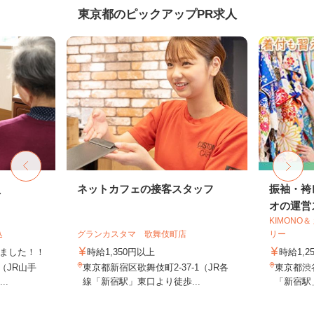
東京都のピックアップPR求人
員
ネットカフェの接客スタッフ
振袖・袴
オの運営ス
KIMONO
込
グランカスタマ 歌舞伎町店
リー
しました！！
時給1,350円以上
時給1,2
8（JR山手
東京都新宿区歌舞伎町2-37-1（JR各
東京都渋谷
..
線「新宿駅」東口より徒歩...
「新宿駅