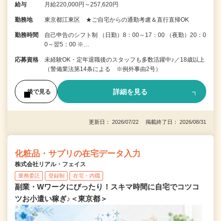
給与
月給220,000円～257,620円
勤務地
東京都江東区 ★ご自宅からの通勤考慮＆直行直帰OK
勤務時間
自己申告のシフト制 （日勤）8：00～17：00 （夜勤）20：0
0～翌5：00 ※…
応募資格
未経験OK・定年退職後のスタッフも多数活躍中♪／18歳以上
（警備業法第14条による ※例外事由2号）
詳細を見る
後で見る
更新日： 2026/07/22 掲載終了日： 2026/08/31
化粧品・サプリの在宅データ入力
株式会社リアル・フェイス
業務委託
登録制
在宅・内職
副業・Wワークにぴったり！スキマ時間に自宅でコツコ
ツお小遣い稼ぎ♪＜東京都＞