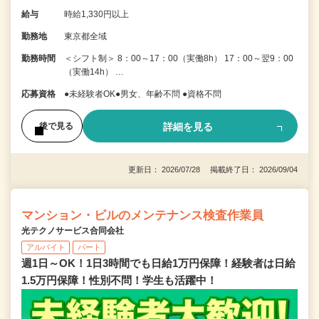
給与
時給1,330円以上
勤務地
東京都全域
勤務時間
＜シフト制＞ 8：00～17：00（実働8h） 17：00～翌9：00
（実働14h） …
応募資格
●未経験者OK●男女、年齢不問 ●資格不問
詳細を見る
後で見る
更新日： 2026/07/28 掲載終了日： 2026/09/04
マンション・ビルのメンテナンス検査作業員
光テクノサービス合同会社
アルバイト
パート
週1日～OK！1日3時間でも日給1万円保障！経験者は日給
1.5万円保障！性別不問！学生も活躍中！