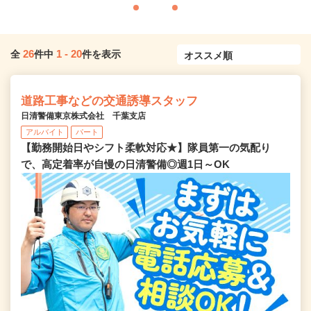
26
1
-
20
全
件中
件を表示
道路工事などの交通誘導スタッフ
日清警備東京株式会社 千葉支店
アルバイト
パート
【勤務開始日やシフト柔軟対応★】隊員第一の気配り
で、高定着率が自慢の日清警備◎週1日～OK