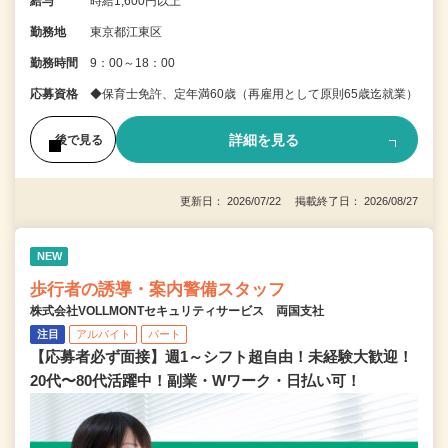
給与
時給1,600円以上
勤務地
東京都江東区
勤務時間
9：00～18：00
応募資格
◆保育士免許、定年満60歳（再雇用として原則65歳迄就業）
詳細を見る
後で見る
更新日： 2026/07/22 掲載終了日： 2026/08/27
NEW
歩行者の誘導・案内警備スタッフ
株式会社VOLLMONTセキュリティサービス 両国支社
注目
アルバイト
パート
【応募者必ず面接】週1～シフト超自由！未経験大歓迎！
20代〜80代活躍中！副業・Wワーク・日払い可！