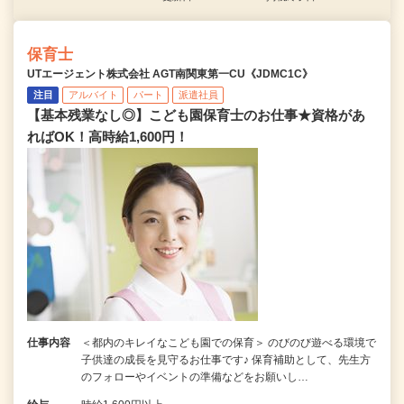
保育士
UTエージェント株式会社 AGT南関東第一CU《JDMC1C》
注目
アルバイト
パート
派遣社員
【基本残業なし◎】こども園保育士のお仕事★資格があ
ればOK！高時給1,600円！
仕事内容
＜都内のキレイなこども園での保育＞ のびのび遊べる環境で
子供達の成長を見守るお仕事です♪ 保育補助として、先生方
のフォローやイベントの準備などをお願いし…