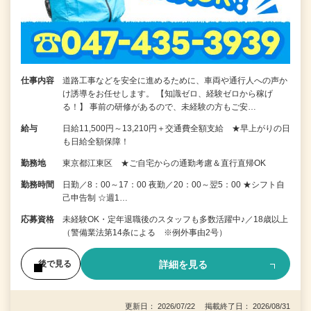
仕事内容
道路工事などを安全に進めるために、車両や通行人への声か
け誘導をお任せします。 【知識ゼロ、経験ゼロから稼げ
る！】 事前の研修があるので、未経験の方もご安…
給与
日給11,500円～13,210円＋交通費全額支給 ★早上がりの日
も日給全額保障！
勤務地
東京都江東区 ★ご自宅からの通勤考慮＆直行直帰OK
勤務時間
日勤／8：00～17：00 夜勤／20：00～翌5：00 ★シフト自
己申告制 ☆週1…
応募資格
未経験OK・定年退職後のスタッフも多数活躍中♪／18歳以上
（警備業法第14条による ※例外事由2号）
詳細を見る
後で見る
更新日： 2026/07/22 掲載終了日： 2026/08/31