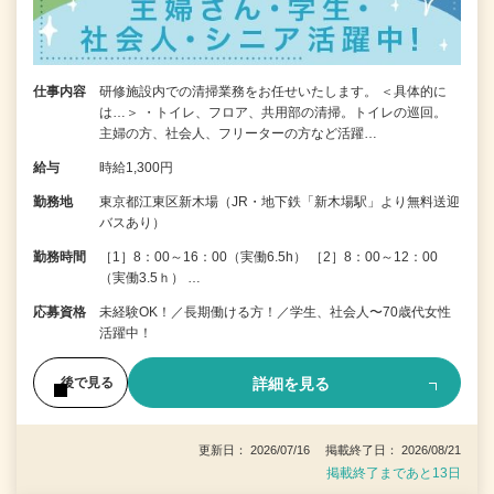
仕事内容
研修施設内での清掃業務をお任せいたします。 ＜具体的に
は…＞ ・トイレ、フロア、共用部の清掃。トイレの巡回。
主婦の方、社会人、フリーターの方など活躍…
給与
時給1,300円
勤務地
東京都江東区新木場（JR・地下鉄「新木場駅」より無料送迎
バスあり）
勤務時間
［1］8：00～16：00（実働6.5h） ［2］8：00～12：00
（実働3.5ｈ） …
応募資格
未経験OK！／長期働ける方！／学生、社会人〜70歳代女性
活躍中！
詳細を見る
後で見る
更新日： 2026/07/16 掲載終了日： 2026/08/21
掲載終了まであと13日