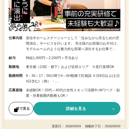
仕事内容
居住中ホームステージャーとして「住みながら売るための空
間演出」サービスを行います。 売主様のお部屋のお片付け、
モデルルームのような魅力的な部屋へ演出するお仕事で…
給与
時給1,400円～2,200円＋手当あり
勤務地
東京都（23区・都下）および近郊エリア ※直行直帰OK
勤務時間
9：30～17：00の間で4～6H勤務で応相談 ※月8日以上(土日
4日含む) （例） ・…
応募資格
未経験OK！20代～40代の女性スタッフ活躍中♪Wワーク・副
業・扶養範囲内勤務もOK！
詳細を見る
後で見る
更新日： 2026/03/04 掲載終了日： 2026/09/30