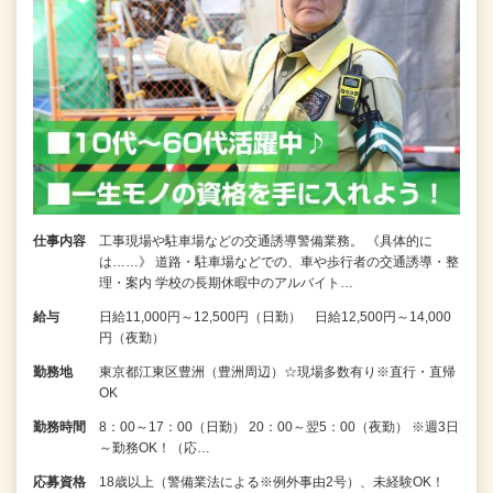
仕事内容
工事現場や駐車場などの交通誘導警備業務。 《具体的に
は……》 道路・駐車場などでの、車や歩行者の交通誘導・整
理・案内 学校の長期休暇中のアルバイト…
給与
日給11,000円～12,500円（日勤） 日給12,500円～14,000
円（夜勤）
勤務地
東京都江東区豊洲（豊洲周辺）☆現場多数有り※直行・直帰
OK
勤務時間
8：00～17：00（日勤） 20：00～翌5：00（夜勤） ※週3日
～勤務OK！（応…
応募資格
18歳以上（警備業法による※例外事由2号）、未経験OK！