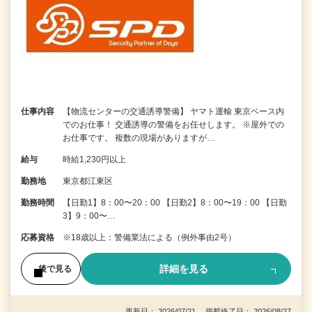
仕事内容
【物流センターの交通誘導警備】 ヤマト運輸 東京ベース内
でのお仕事！ 交通誘導の警備をお任せします。 ※屋外での
お仕事です。 複数の現場がありますが…
給与
時給1,230円以上
勤務地
東京都江東区
勤務時間
【日勤1】8：00〜20：00 【日勤2】8：00〜19：00 【日勤
3】9：00〜…
応募資格
※18歳以上：警備業法による（例外事由2号）
詳細を見る
後で見る
更新日： 2026/07/21 掲載終了日： 2026/08/27