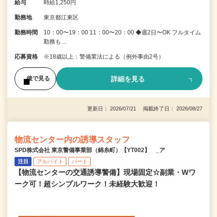
給与
時給1,250円
勤務地
東京都江東区
勤務時間
10：00〜19：00 11：00〜20：00 ◆週2日〜OK フルタイム
勤務も…
応募資格
※18歳以上：警備業法による（例外事由2号）
詳細を見る
後で見る
更新日： 2026/07/21 掲載終了日： 2026/08/27
物流センター内の誘導スタッフ
SPD株式会社 東京警備事業部（錦糸町）【YT002】 _ア
注目
アルバイト
パート
【物流センターの交通誘導警備】現場固定☆副業・Wワ
ーク可！超シンプルワーク！未経験大歓迎！