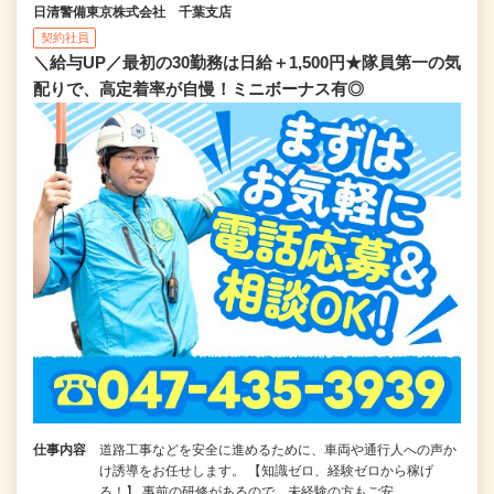
日清警備東京株式会社 千葉支店
契約社員
＼給与UP／最初の30勤務は日給＋1,500円★隊員第一の気
配りで、高定着率が自慢！ミニボーナス有◎
仕事内容
道路工事などを安全に進めるために、車両や通行人への声か
け誘導をお任せします。 【知識ゼロ、経験ゼロから稼げ
る！】 事前の研修があるので、未経験の方もご安…