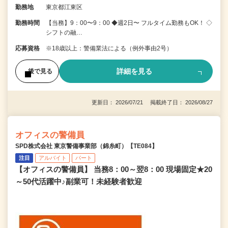
勤務地
東京都江東区
勤務時間
【当務】9：00〜9：00 ◆週2日〜 フルタイム勤務もOK！ ◇
シフトの融…
応募資格
※18歳以上：警備業法による（例外事由2号）
詳細を見る
後で見る
更新日： 2026/07/21 掲載終了日： 2026/08/27
オフィスの警備員
SPD株式会社 東京警備事業部（錦糸町）【TE084】
注目
アルバイト
パート
【オフィスの警備員】 当務8：00～翌8：00 現場固定★20
～50代活躍中♪副業可！未経験者歓迎