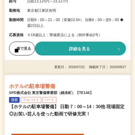
給与
日給13,125円～23,127円
勤務地
東京都江東区有明
勤務時間
日勤9：00～21：00（実働10.5h） 当務9：00～翌9：00 ◆
週2日以上
応募資格
※18歳以上：警備業法による（例外事由2号）
詳細を見る
後で見る
更新日： 2026/07/22 掲載終了日： 2026/08/27
ホテルの駐車場警備
SPD株式会社 東京警備事業部（錦糸町）【TE146】
注目
アルバイト
パート
【ホテルの駐車場警備】 日勤 7：00～14：30他 現場固定
◎お笑い芸人を使った動画で研修充実！