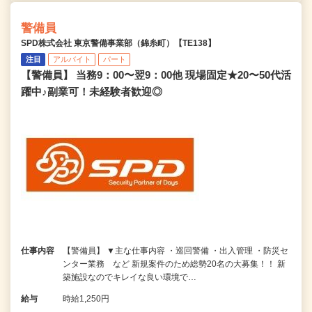
警備員
SPD株式会社 東京警備事業部（錦糸町）【TE138】
注目
アルバイト
パート
【警備員】 当務9：00〜翌9：00他 現場固定★20〜50代活
躍中♪副業可！未経験者歓迎◎
仕事内容
【警備員】 ▼主な仕事内容 ・巡回警備 ・出入管理 ・防災セ
ンター業務 など 新規案件のため総勢20名の大募集！！ 新
築施設なのでキレイな良い環境で…
給与
時給1,250円