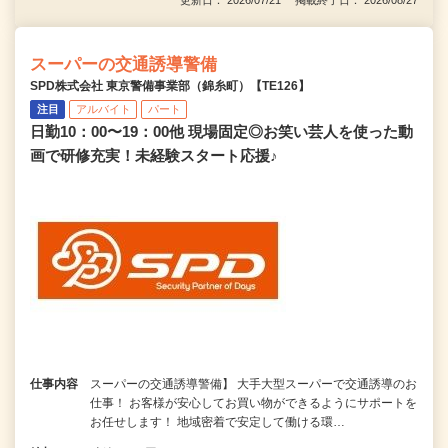
更新日： 2026/07/21 掲載終了日： 2026/08/27
スーパーの交通誘導警備
SPD株式会社 東京警備事業部（錦糸町）【TE126】
注目
アルバイト
パート
日勤10：00〜19：00他 現場固定◎お笑い芸人を使った動
画で研修充実！未経験スタート応援♪
仕事内容
スーパーの交通誘導警備】 大手大型スーパーで交通誘導のお
仕事！ お客様が安心してお買い物ができるようにサポートを
お任せします！ 地域密着で安定して働ける環…