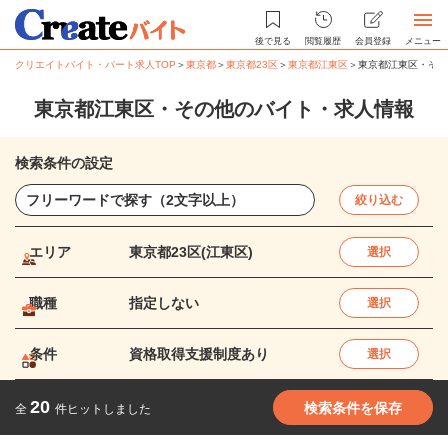
後で見る
閲覧履歴
会員登録
メニュー
クリエイトバイト・パート求人TOP
＞
東京都
＞
東京都23区
＞
東京都江東区
＞
東京都江東区・その
東京都江東区・その他のバイト・求人情報
検索条件の設定
絞り込む
エリア
東京都23区(江東区)
選択
職種
指定しない
選択
条件
資格取得支援制度あり
選択
20
検索条件を保存
全
件ヒットしました