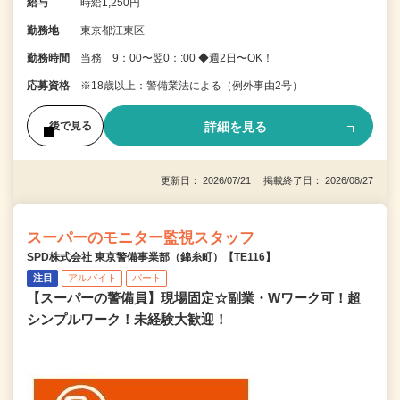
給与
時給1,250円
勤務地
東京都江東区
勤務時間
当務 9：00〜翌0：:00 ◆週2日〜OK！
応募資格
※18歳以上：警備業法による（例外事由2号）
詳細を見る
後で見る
更新日： 2026/07/21 掲載終了日： 2026/08/27
スーパーのモニター監視スタッフ
SPD株式会社 東京警備事業部（錦糸町）【TE116】
注目
アルバイト
パート
【スーパーの警備員】現場固定☆副業・Wワーク可！超
シンプルワーク！未経験大歓迎！