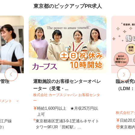
東京都のピックアップPR求人
給管理
運動施設のお客様センターオペレ
臨床研究
ーター（受電・...
（LDM：L
株式会社 カーブスジャパン お客様センタ
ー
ジメント ＜
時給1,600円以上 ★月収25万円以
株式会社ア
上可
日給20,
大江戸線
東京都港区芝浦3-9-1芝浦ルネサイト
分）
タワー9F/JR「田町駅」...
東京都