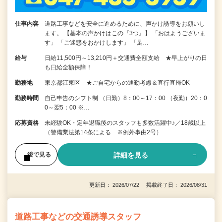
仕事内容
道路工事などを安全に進めるために、声かけ誘導をお願いし
ます。 【基本の声かけはこの『3つ』】 「おはようございま
す」 「ご迷惑をおかけします」 「足…
給与
日給11,500円～13,210円＋交通費全額支給 ★早上がりの日
も日給全額保障！
勤務地
東京都江東区 ★ご自宅からの通勤考慮＆直行直帰OK
勤務時間
自己申告のシフト制 （日勤）8：00～17：00 （夜勤）20：0
0～翌5：00 ※…
応募資格
未経験OK・定年退職後のスタッフも多数活躍中♪／18歳以上
（警備業法第14条による ※例外事由2号）
詳細を見る
後で見る
更新日： 2026/07/22 掲載終了日： 2026/08/31
道路工事などの交通誘導スタッフ