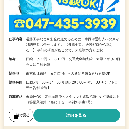
仕事内容
道路工事などを安全に進めるために、車両や通行人への声か
け誘導をお任せします。 【知識ゼロ、経験ゼロから稼げ
る！】 事前の研修があるので、未経験の方もご安…
給与
日給11,500円～13,210円＋交通費全額支給 ★早上がりの日
も日給全額保障！
勤務地
東京都江東区 ★ご自宅からの通勤考慮＆直行直帰OK
勤務時間
日勤／8：00～17：00 夜勤／20：00～翌5：00 ★シフト自
己申告制 ☆週1…
応募資格
未経験OK・定年退職後のスタッフも多数活躍中♪／18歳以上
（警備業法第14条による ※例外事由2号）
詳細を見る
後で見る