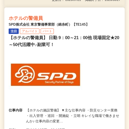
ホテルの警備員
SPD株式会社 東京警備事業部（錦糸町）【TE145】
注目
アルバイト
パート
【ホテルの警備員】 日勤 9：00～21：00他 現場固定★20
～50代活躍中♪副業可！
仕事内容
【ホテルの施設警備】 ▼主な仕事内容 ・防災センター業務
・出入管理 ・巡回 ・開施錠 ・立哨 キレイな職場で働きませ
んか♪ 仕事内容の変更…