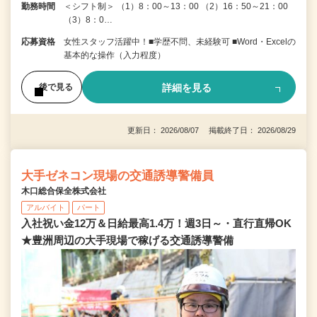
勤務時間
＜シフト制＞ （1）8：00～13：00 （2）16：50～21：00
（3）8：0…
応募資格
女性スタッフ活躍中！■学歴不問、未経験可 ■Word・Excelの
基本的な操作（入力程度）
詳細を見る
後で見る
更新日： 2026/08/07 掲載終了日： 2026/08/29
大手ゼネコン現場の交通誘導警備員
木口総合保全株式会社
アルバイト
パート
入社祝い金12万＆日給最高1.4万！週3日～・直行直帰OK
★豊洲周辺の大手現場で稼げる交通誘導警備