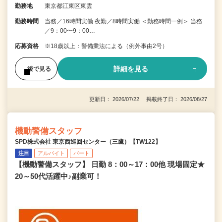
勤務地
東京都江東区東雲
勤務時間
当務／16時間実働 夜勤／8時間実働 ＜勤務時間一例＞ 当務
／9：00〜9：00…
応募資格
※18歳以上：警備業法による（例外事由2号）
詳細を見る
後で見る
更新日： 2026/07/22 掲載終了日： 2026/08/27
機動警備スタッフ
SPD株式会社 東京西巡回センター（三鷹）【TW122】
注目
アルバイト
パート
【機動警備スタッフ】 日勤 8：00～17：00他 現場固定★
20～50代活躍中♪副業可！