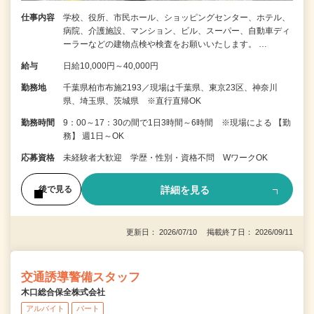
仕事内容
学校、役所、市民ホール、ショッピングセンター、ホテル、
病院、介護施設、マンション、ビル、スーパー、自動車ディ
ーラーなどの建物点検や検査をお願いいたします。 …
給与
日給10,000円～40,000円
勤務地
千葉県柏市布施2193／現場は千葉県、東京23区、神奈川
県、埼玉県、茨城県 ※直行直帰OK
勤務時間
9：00～17：30の間で1日3時間～6時間 ※現場による 【勤
務】 週1日～OK
応募資格
未経験者大歓迎 学歴・性別・資格不問 WワークOK
詳細を見る
後で見る
更新日： 2026/07/10 掲載終了日： 2026/09/11
交通誘導警備スタッフ
木口総合保全株式会社
アルバイト
パート