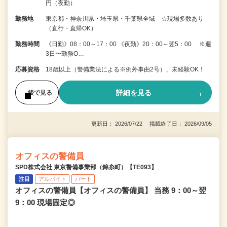
円（夜勤）
勤務地
東京都・神奈川県・埼玉県・千葉県全域 ☆現場多数あり
（直行・直帰OK）
勤務時間
《日勤》08：00～17：00 《夜勤》20：00～翌5：00 ※週
3日〜勤務O…
応募資格
18歳以上（警備業法による※例外事由2号）、未経験OK！
詳細を見る
後で見る
更新日： 2026/07/22 掲載終了日： 2026/09/05
オフィスの警備員
SPD株式会社 東京警備事業部（錦糸町）【TE093】
注目
アルバイト
パート
オフィスの警備員【オフィスの警備員】 当務 9：00～翌
9：00 現場固定◎