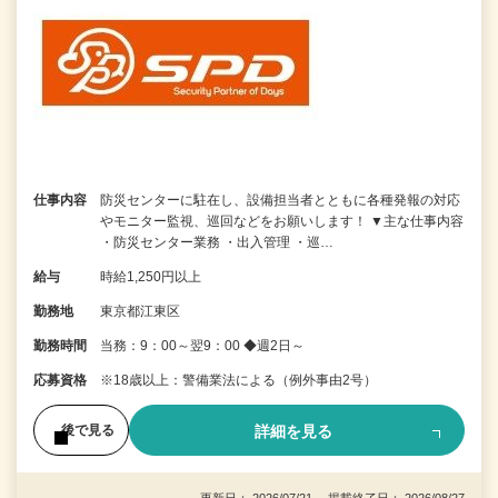
仕事内容
防災センターに駐在し、設備担当者とともに各種発報の対応
やモニター監視、巡回などをお願いします！ ▼主な仕事内容
・防災センター業務 ・出入管理 ・巡…
給与
時給1,250円以上
勤務地
東京都江東区
勤務時間
当務：9：00～翌9：00 ◆週2日～
応募資格
※18歳以上：警備業法による（例外事由2号）
詳細を見る
後で見る