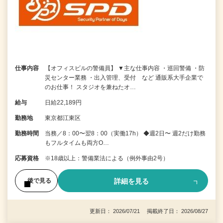
仕事内容
【オフィスビルの警備員】 ▼主な仕事内容 ・巡回警備 ・防
災センター業務 ・出入管理、受付 など 通販系大手企業で
のお仕事！ スタジオを兼ねたオ…
給与
日給22,189円
勤務地
東京都江東区
勤務時間
当務／8：00〜翌8：00（実働17h） ◆週2日〜 週2だけ勤務
もフルタイムも両方O…
応募資格
※18歳以上：警備業法による（例外事由2号）
詳細を見る
後で見る
更新日： 2026/07/21 掲載終了日： 2026/08/27