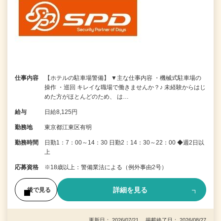
仕事内容
【ホテルの駐車場警備】 ▼主な仕事内容 ・機械式駐車場の
操作 ・巡回 キレイな職場で働きませんか？♪ 未経験からはじ
めた方がほとんどのため、 は…
給与
日給8,125円
勤務地
東京都江東区有明
勤務時間
日勤1：7：00～14：30 日勤2：14：30～22：00 ◆週2日以
上
応募資格
※18歳以上：警備業法による（例外事由2号）
詳細を見る
後で見る
更新日： 2026/07/21 掲載終了日： 2026/08/27