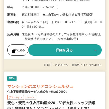
給与
月給220,000円～257,620円
勤務地
東京都江東区 ★ご自宅からの通勤考慮＆直行直帰OK
勤務時間
自己申告のシフト制 （日勤）8：00～17：00 （夜勤）20：0
0～翌5：00 ※…
応募資格
未経験OK・定年退職後のスタッフも多数活躍中♪／18歳以上
（警備業法第14条による ※例外事由2号）
詳細を見る
後で見る
更新日： 2026/07/22 掲載終了日： 2026/08/31
NEW
マンションのエリアコンシェルジュ
住友不動産建物サービス株式会社/hcp30000u
アルバイト
パート
安心・安定の住友不動産☆20～50代女性スタッフ活躍
中！残業はほとんどございません！【湾岸エリア】