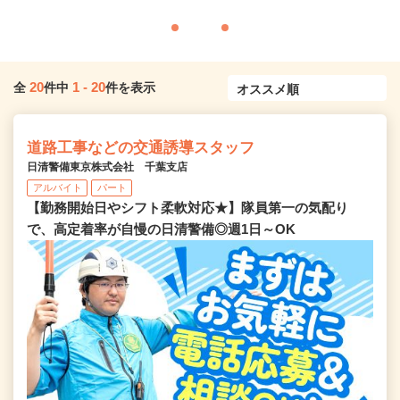
20
1
-
20
全
件中
件を表示
道路工事などの交通誘導スタッフ
日清警備東京株式会社 千葉支店
アルバイト
パート
【勤務開始日やシフト柔軟対応★】隊員第一の気配り
で、高定着率が自慢の日清警備◎週1日～OK