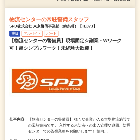
物流センターの常駐警備スタッフ
SPD株式会社 東京警備事業部（錦糸町）【TE073】
注目
アルバイト
パート
【物流センターの警備員】現場固定☆副業・Wワーク
可！超シンプルワーク！未経験大歓迎！
仕事内容
【物流センターの警備員】 様々な企業が入る大型物流施設で
の常駐警備です。 入館する来訪者への出入管理や巡回、防災
センターでの監視業務をお願いします！ 館内…