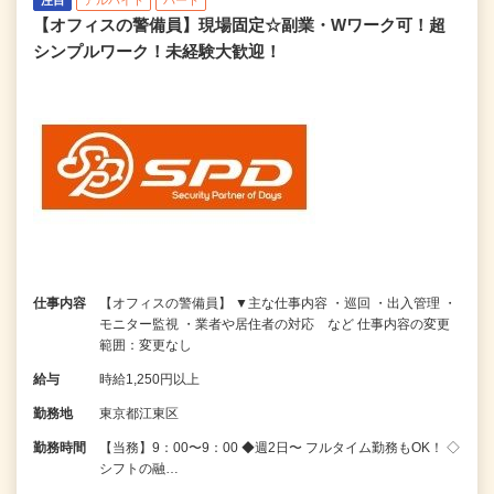
注目
アルバイト
パート
【オフィスの警備員】現場固定☆副業・Wワーク可！超
シンプルワーク！未経験大歓迎！
仕事内容
【オフィスの警備員】 ▼主な仕事内容 ・巡回 ・出入管理 ・
モニター監視 ・業者や居住者の対応 など 仕事内容の変更
範囲：変更なし
給与
時給1,250円以上
勤務地
東京都江東区
勤務時間
【当務】9：00〜9：00 ◆週2日〜 フルタイム勤務もOK！ ◇
シフトの融…