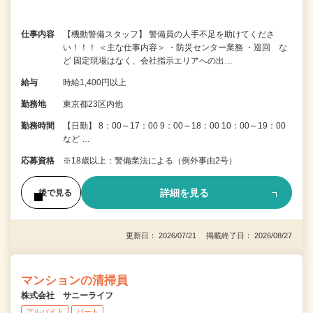
仕事内容
【機動警備スタッフ】 警備員の人手不足を助けてくださ
い！！！ ＜主な仕事内容＞ ・防災センター業務 ・巡回 な
ど 固定現場はなく、会社指示エリアへの出…
給与
時給1,400円以上
勤務地
東京都23区内他
勤務時間
【日勤】 8：00～17：00 9：00～18：00 10：00～19：00
など …
応募資格
※18歳以上：警備業法による（例外事由2号）
詳細を見る
後で見る
更新日： 2026/07/21 掲載終了日： 2026/08/27
マンションの清掃員
株式会社 サニーライフ
アルバイト
パート