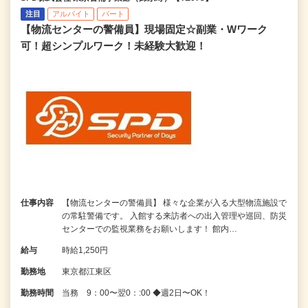
注目
アルバイト
パート
【物流センターの警備員】現場固定☆副業・Wワーク
可！超シンプルワーク！未経験大歓迎！
仕事内容
【物流センターの警備員】 様々な企業が入る大型物流施設で
の常駐警備です。 入館する来訪者への出入管理や巡回、防災
センターでの監視業務をお願いします！ 館内…
給与
時給1,250円
勤務地
東京都江東区
勤務時間
当務 9：00〜翌0：:00 ◆週2日〜OK！