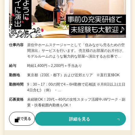
仕事内容
居住中ホームステージャーとして「住みながら売るための空
間演出」サービスを行います。 売主様のお部屋のお片付け、
モデルルームのような魅力的な部屋へ演出するお仕事で…
給与
時給1,400円～2,200円＋手当あり
勤務地
東京都（23区・都下）および近郊エリア ※直行直帰OK
勤務時間
9：30～17：00の間で4～6H勤務で応相談 ※月8日以上(土日
4日含む) （例） ・…
応募資格
未経験OK！20代～40代の女性スタッフ活躍中♪Wワーク・副
業・扶養範囲内勤務もOK！
詳細を見る
後で見る