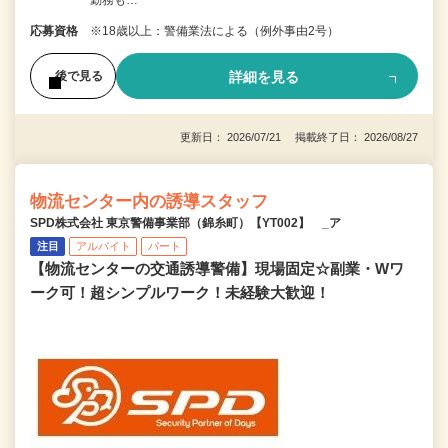
応募資格
※18歳以上：警備業法による（例外事由2号）
詳細を見る
後で見る
更新日： 2026/07/21 掲載終了日： 2026/08/27
物流センター内の誘導スタッフ
SPD株式会社 東京警備事業部（錦糸町）【YT002】 _ア
注目
アルバイト
パート
【物流センターの交通誘導警備】現場固定☆副業・Wワ
ーク可！超シンプルワーク！未経験大歓迎！