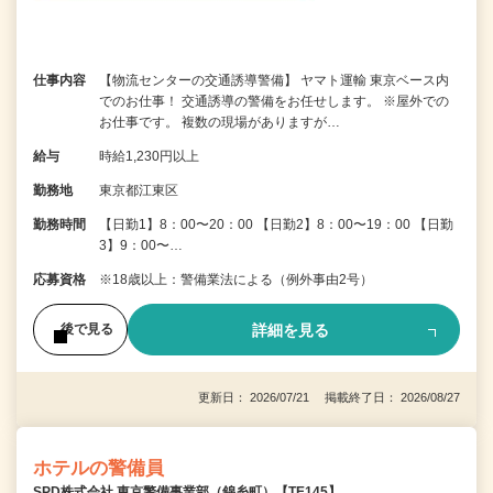
仕事内容
【物流センターの交通誘導警備】 ヤマト運輸 東京ベース内
でのお仕事！ 交通誘導の警備をお任せします。 ※屋外での
お仕事です。 複数の現場がありますが…
給与
時給1,230円以上
勤務地
東京都江東区
勤務時間
【日勤1】8：00〜20：00 【日勤2】8：00〜19：00 【日勤
3】9：00〜…
応募資格
※18歳以上：警備業法による（例外事由2号）
詳細を見る
後で見る
更新日： 2026/07/21 掲載終了日： 2026/08/27
ホテルの警備員
SPD株式会社 東京警備事業部（錦糸町）【TE145】