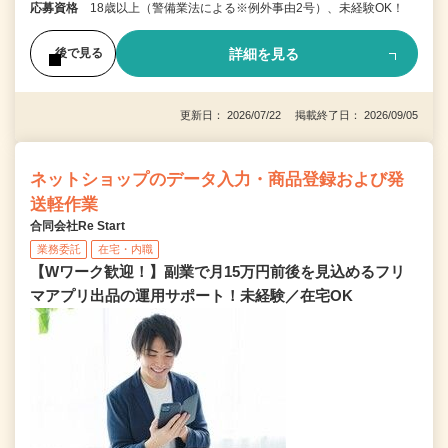
応募資格
18歳以上（警備業法による※例外事由2号）、未経験OK！
詳細を見る
後で見る
更新日： 2026/07/22 掲載終了日： 2026/09/05
ネットショップのデータ入力・商品登録および発
送軽作業
合同会社Re Start
業務委託
在宅・内職
【Wワーク歓迎！】副業で月15万円前後を見込めるフリ
マアプリ出品の運用サポート！未経験／在宅OK