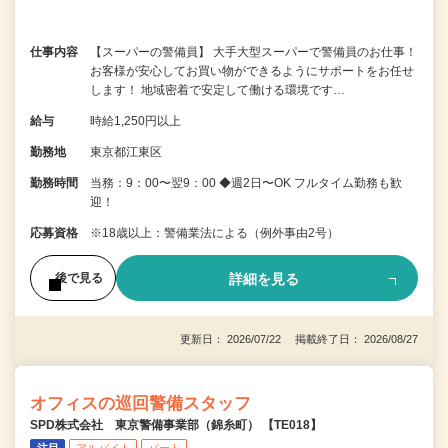
仕事内容
【スーパーの警備員】 大手大型スーパーで警備員のお仕事！
お客様が安心してお買い物ができるようにサポートをお任せ
します！ 地域密着で安定して働ける環境です…
給与
時給1,250円以上
勤務地
東京都江東区
勤務時間
当務：9：00〜翌9：00 ◆週2日〜OK フルタイム勤務も歓
迎！
応募資格
※18歳以上：警備業法による（例外事由2号）
詳細を見る
後で見る
更新日： 2026/07/22 掲載終了日： 2026/08/27
オフィスの巡回警備スタッフ
SPD株式会社 東京警備事業部（錦糸町） 【TE018】