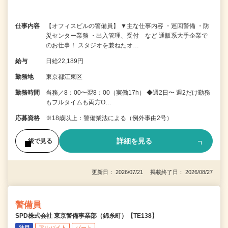
仕事内容
【オフィスビルの警備員】 ▼主な仕事内容 ・巡回警備 ・防
災センター業務 ・出入管理、受付 など 通販系大手企業で
のお仕事！ スタジオを兼ねたオ…
給与
日給22,189円
勤務地
東京都江東区
勤務時間
当務／8：00〜翌8：00（実働17h） ◆週2日〜 週2だけ勤務
もフルタイムも両方O…
応募資格
※18歳以上：警備業法による（例外事由2号）
詳細を見る
後で見る
更新日： 2026/07/21 掲載終了日： 2026/08/27
警備員
SPD株式会社 東京警備事業部（錦糸町）【TE138】
注目
アルバイト
パート