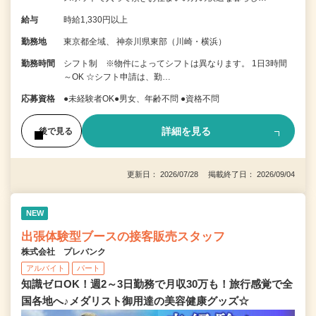
給与
時給1,330円以上
勤務地
東京都全域、 神奈川県東部（川崎・横浜）
勤務時間
シフト制 ※物件によってシフトは異なります。 1日3時間
～OK ☆シフト申請は、勤…
応募資格
●未経験者OK●男女、年齢不問 ●資格不問
詳細を見る
後で見る
更新日： 2026/07/28 掲載終了日： 2026/09/04
NEW
出張体験型ブースの接客販売スタッフ
株式会社 プレバンク
アルバイト
パート
知識ゼロOK！週2～3日勤務で月収30万も！旅行感覚で全
国各地へ♪メダリスト御用達の美容健康グッズ☆