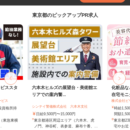
東京都のピックアップPR求人
ービススタ
六本木ヒルズの展望台・美術館エ
化粧品な
リアでの案内警...
在宅モニ
ービス
株式会社ビ
シンテイ警備株式会社 六本木支社
取扱資格所持
時給1,
日給9,500円〜15,000円
間額1,500
9（東急東横
東京都港区周辺エリア（六本木、虎
東京都2
.
ノ門、神谷町、表参道、麻布十番、...
宅やお近