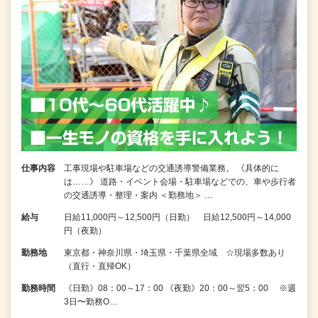
仕事内容
工事現場や駐車場などの交通誘導警備業務。 《具体的に
は……》 道路・イベント会場・駐車場などでの、車や歩行者
の交通誘導・整理・案内 ＜勤務地＞ …
給与
日給11,000円～12,500円（日勤） 日給12,500円～14,000
円（夜勤）
勤務地
東京都・神奈川県・埼玉県・千葉県全域 ☆現場多数あり
（直行・直帰OK）
勤務時間
《日勤》08：00～17：00 《夜勤》20：00～翌5：00 ※週
3日〜勤務O…