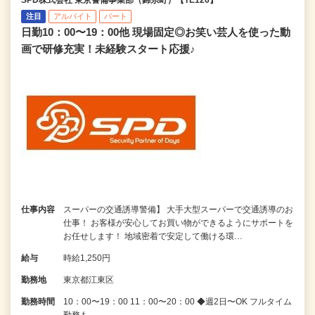
注目
アルバイト
パート
日勤10：00〜19：00他 現場固定◎お笑い芸人を使った動
画で研修充実！未経験スタート応援♪
仕事内容
スーパーの交通誘導警備】 大手大型スーパーで交通誘導のお
仕事！ お客様が安心してお買い物ができるようにサポートを
お任せします！ 地域密着で安定して働ける環…
給与
時給1,250円
勤務地
東京都江東区
勤務時間
10：00〜19：00 11：00〜20：00 ◆週2日〜OK フルタイム
勤務も…