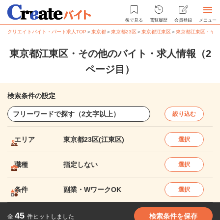
後で見る
閲覧履歴
会員登録
メニュー
クリエイトバイト・パート求人TOP
＞
東京都
＞
東京都23区
＞
東京都江東区
＞
東京都江東区・その
東京都江東区・その他のバイト・求人情報（2
ページ目）
検索条件の設定
絞り込む
エリア
東京都23区(江東区)
選択
職種
指定しない
選択
条件
副業・WワークOK
選択
45
検索条件を保存
全
件ヒットしました