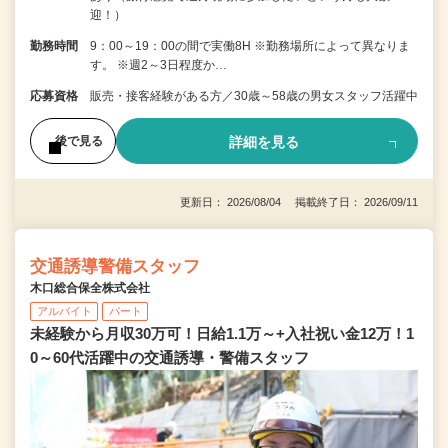
迎！）
勤務時間
9：00～19：00の間で実働8H ※勤務場所によって異なりま
す。 ※週2～3日程度か…
応募資格
販売・接客経験がある方／30歳～58歳の男女スタッフ活躍中
詳細を見る
後で見る
更新日： 2026/08/04 掲載終了日： 2026/09/11
交通誘導警備スタッフ
木口総合保全株式会社
アルバイト
パート
未経験から月収30万可！日給1.1万～+入社祝い金12万！1
0～60代活躍中の交通誘導・警備スタッフ