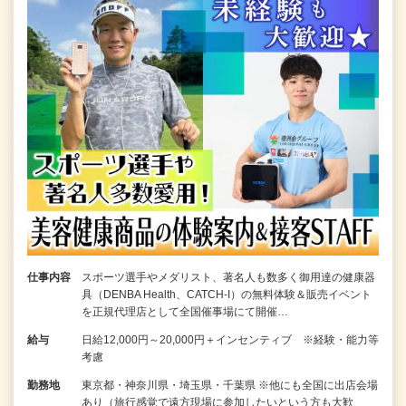
仕事内容
スポーツ選手やメダリスト、著名人も数多く御用達の健康器
具（DENBA Health、CATCH-I）の無料体験＆販売イベント
を正規代理店として全国催事場にて開催…
給与
日給12,000円～20,000円＋インセンティブ ※経験・能力等
考慮
勤務地
東京都・神奈川県・埼玉県・千葉県 ※他にも全国に出店会場
あり（旅行感覚で遠方現場に参加したいという方も大歓