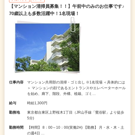
【マンション清掃員募集！！】午前中のみのお仕事です♪
70歳以上も多数活躍中！1名現場！
仕事内容
マンション共用部の清掃・ゴミ出し ※1名現場 ＜具体的には
＞ マンションの顔であるエントランスやエレベーターホール
を始め、廊下、階段、外構、植栽、ゴミ…
給与
時給1,300円
勤務地
東京都台東区上野桜木1丁目（JR山手線「鶯谷駅」より徒歩
5分)
勤務時間
【時間】 8：00～10：00(実働2H) 【勤務】 月・水・木・土
の週4日 …