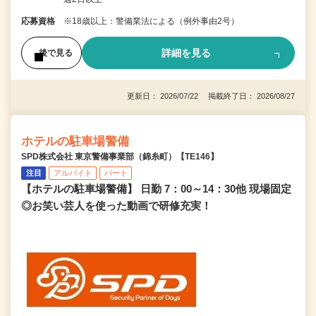
応募資格
※18歳以上：警備業法による（例外事由2号）
詳細を見る
後で見る
更新日： 2026/07/22 掲載終了日： 2026/08/27
ホテルの駐車場警備
SPD株式会社 東京警備事業部（錦糸町）【TE146】
注目
アルバイト
パート
【ホテルの駐車場警備】 日勤 7：00～14：30他 現場固定
◎お笑い芸人を使った動画で研修充実！