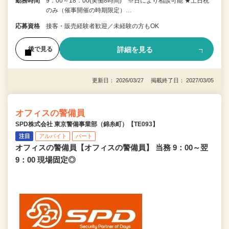
勤務時間
9：00～18：00(実働8時間) ※日により相談可能 ★土日祝
のみ（催事開催の時期限定）…
応募資格
接客・販売経験者歓迎／未経験の方もOK
詳細を見る
後で見る
更新日： 2026/03/27 掲載終了日： 2027/03/05
オフィスの警備員
SPD株式会社 東京警備事業部（錦糸町）【TE093】
注目
アルバイト
パート
オフィスの警備員【オフィスの警備員】 当務 9：00～翌
9：00 現場固定◎