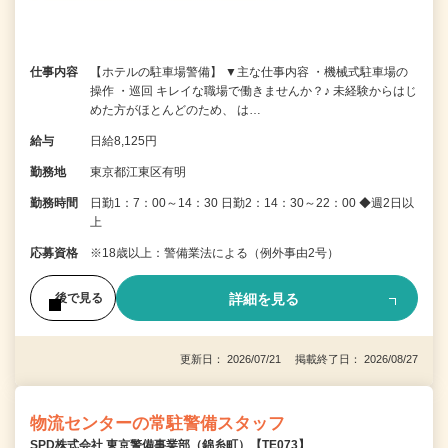
仕事内容
【ホテルの駐車場警備】 ▼主な仕事内容 ・機械式駐車場の
操作 ・巡回 キレイな職場で働きませんか？♪ 未経験からはじ
めた方がほとんどのため、 は…
給与
日給8,125円
勤務地
東京都江東区有明
勤務時間
日勤1：7：00～14：30 日勤2：14：30～22：00 ◆週2日以
上
応募資格
※18歳以上：警備業法による（例外事由2号）
詳細を見る
後で見る
更新日： 2026/07/21 掲載終了日： 2026/08/27
物流センターの常駐警備スタッフ
SPD株式会社 東京警備事業部（錦糸町）【TE073】