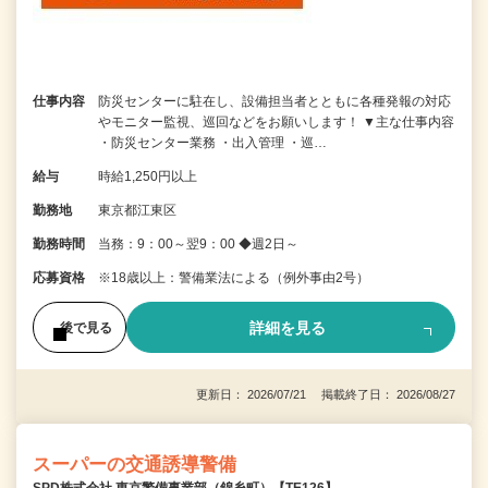
仕事内容
防災センターに駐在し、設備担当者とともに各種発報の対応
やモニター監視、巡回などをお願いします！ ▼主な仕事内容
・防災センター業務 ・出入管理 ・巡…
給与
時給1,250円以上
勤務地
東京都江東区
勤務時間
当務：9：00～翌9：00 ◆週2日～
応募資格
※18歳以上：警備業法による（例外事由2号）
詳細を見る
後で見る
更新日： 2026/07/21 掲載終了日： 2026/08/27
スーパーの交通誘導警備
SPD株式会社 東京警備事業部（錦糸町）【TE126】