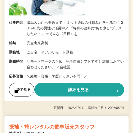
仕事内容
出品入力から発送まで！ ネット通販の仕組みが学べる◎ ＼2
0〜40代の男性が活躍中／ 「毎月の給料に“あと少し”プラス
したい！」 ⇒そんな〈目標〉を…
給与
完全出来高制
勤務地
ご自宅 ※フルリモート勤務
勤務時間
リモートワークのため、完全自由シフトです！ 詳細はお問い
合わせください。 ＜会社営…
応募資格
＼経験・資格・学歴いっさい不問！／
詳細を見る
後で見る
更新日： 2026/07/17 掲載終了日： 2026/08/26
振袖・袴レンタルの催事販売スタッフ