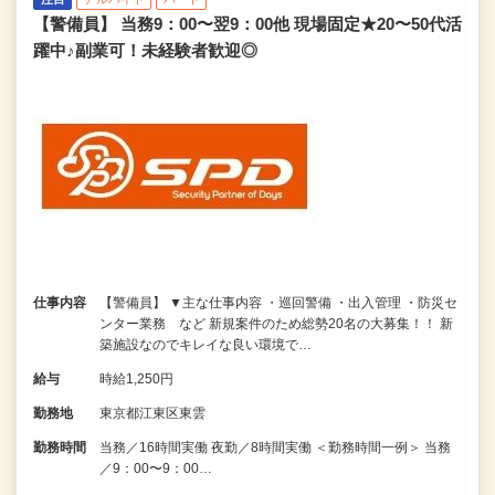
【警備員】 当務9：00〜翌9：00他 現場固定★20〜50代活
躍中♪副業可！未経験者歓迎◎
仕事内容
【警備員】 ▼主な仕事内容 ・巡回警備 ・出入管理 ・防災セ
ンター業務 など 新規案件のため総勢20名の大募集！！ 新
築施設なのでキレイな良い環境で…
給与
時給1,250円
勤務地
東京都江東区東雲
勤務時間
当務／16時間実働 夜勤／8時間実働 ＜勤務時間一例＞ 当務
／9：00〜9：00…