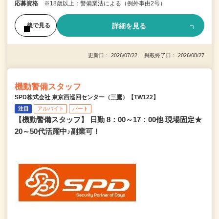
応募資格
※18歳以上：警備業法による（例外事由2号）
詳細を見る
後で見る
更新日： 2026/07/22 掲載終了日： 2026/08/27
機動警備スタッフ
SPD株式会社 東京西巡回センター（三鷹）【TW122】
注目
アルバイト
パート
【機動警備スタッフ】 日勤 8：00～17：00他 現場固定★
20～50代活躍中♪副業可！