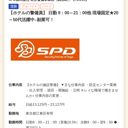
注目
アルバイト
パート
【ホテルの警備員】 日勤 9：00～21：00他 現場固定★20
～50代活躍中♪副業可！
仕事内容
【ホテルの施設警備】 ▼主な仕事内容 ・防災センター業務
・出入管理 ・巡回 ・開施錠 ・立哨 キレイな職場で働きませ
んか♪ 仕事内容の変更…
給与
日給13,125円～23,127円
勤務地
東京都江東区有明
勤務時間
日勤9：00～21：00（実働10.5h） 当務9：00～翌9：00 ◆
週2日以上