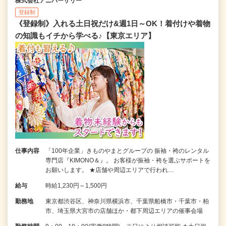
株式会社アニバーサリー
登録制
《登録制》入れる土日祝だけ&週1日～OK！着付けや着物
の知識もイチから学べる♪【東京エリア】
仕事内容
「100年企業」きものやまとグループの 振袖・袴のレンタル
専門店『KIMONO＆』。 お客様が振袖・袴を選ぶサポートを
お願いします。 ★店舗や周辺エリアで行われ…
給与
時給1,230円～1,500円
勤務地
東京都渋谷区、神奈川県横浜市、千葉県船橋市・千葉市・柏
市、埼玉県大宮市の店舗ほか・都下周辺エリアの催事会場