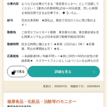
仕事内容
おうちでお仕事ができる『美容系モニター』として活躍して
ください！ 1案件の作業時間は5分〜10分程度。空いた時間
を有効活用できるお仕事です。 ◆【いろん…
給与
完全出来高制 ★謝礼は、最短で当日のうちに受け取れま
す！
勤務地
ご自宅※フルリモート勤務 東京都その他、東京都全域を含
む関東エリアおよび日本全国で勤務可能(在宅OK)
勤務時間
好きな時間に働けます！ ★単発（1日のみ）OK！ ★応募
後、即お仕事開始も可！ ★在…
応募資格
＜未経験者OK／年齢不問＞⇒★特に20代〜50代の女性の登
録多数★ ※スマートフォンもしくはパソコンをお持ちの方
詳細を見る
後で見る
更新日： 2026/07/31 掲載終了日： 2026/08/24
健康食品・化粧品・治験等のモニター
株式会社SOUKEN