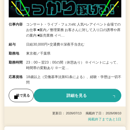
仕事内容
コンサート・ライブ・フェスetc 人気×レアイベント会場での
お仕事 ■案内／整理業務 お客さんに対して入り口の誘導や席
の案内 ■販売業務 イベ…
給与
日給30,000円+交通費※深夜手当含む
勤務地
東京都／千葉県
勤務時間
23：00～翌23：00の間（休憩あり） ※イベントによって、
時間帯の変動あり ※一定…
応募資格
18歳以上（労働基準法第61条による）、経験・学歴は一切不
問
詳細を見る
後で見る
更新日： 2026/07/13 掲載終了日： 2026/08/10
掲載終了まであと1日