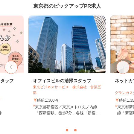
東京都のピックアップPR求人
スタッフ
オフィスビルの清掃スタッフ
ネットカ
東京ビジネスサービス 株式会社 営業五
部
グランカス
ト
時給1,300円
時給1,3
東京都新宿区／東京メトロ丸ノ内線
東京都新宿
帰
「西新宿駅」徒歩3分、各線「新宿...
線「新宿