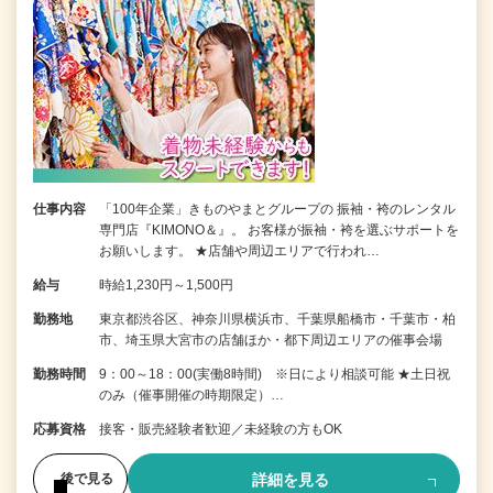
仕事内容
「100年企業」きものやまとグループの 振袖・袴のレンタル
専門店『KIMONO＆』。 お客様が振袖・袴を選ぶサポートを
お願いします。 ★店舗や周辺エリアで行われ…
給与
時給1,230円～1,500円
勤務地
東京都渋谷区、神奈川県横浜市、千葉県船橋市・千葉市・柏
市、埼玉県大宮市の店舗ほか・都下周辺エリアの催事会場
勤務時間
9：00～18：00(実働8時間) ※日により相談可能 ★土日祝
のみ（催事開催の時期限定）…
応募資格
接客・販売経験者歓迎／未経験の方もOK
詳細を見る
後で見る