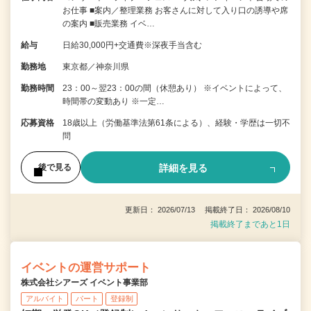
お仕事 ■案内／整理業務 お客さんに対して入り口の誘導や席
の案内 ■販売業務 イベ…
給与
日給30,000円+交通費※深夜手当含む
勤務地
東京都／神奈川県
勤務時間
23：00～翌23：00の間（休憩あり） ※イベントによって、
時間帯の変動あり ※一定…
応募資格
18歳以上（労働基準法第61条による）、経験・学歴は一切不
問
詳細を見る
後で見る
更新日： 2026/07/13 掲載終了日： 2026/08/10
掲載終了まであと1日
イベントの運営サポート
株式会社シアーズ イベント事業部
アルバイト
パート
登録制