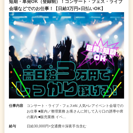
短期・単発OK（登録制）！コンサート・フェス・ライブ
会場などでのお仕事！【日給3万円×日払いOK】
仕事内容
コンサート・ライブ・フェスetc 人気×レアイベント会場での
お仕事 ■案内／整理業務 お客さんに対して入り口の誘導や席
の案内 ■販売業務 イベ…
給与
日給30,000円+交通費※深夜手当含む