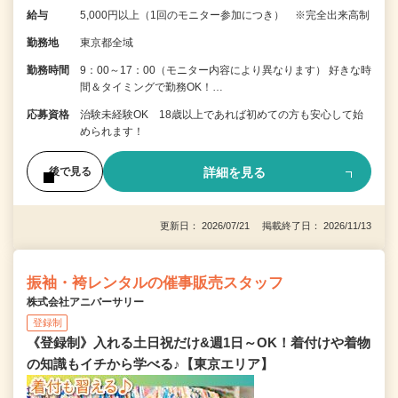
給与
5,000円以上（1回のモニター参加につき） ※完全出来高制
勤務地
東京都全域
勤務時間
9：00～17：00（モニター内容により異なります） 好きな時
間＆タイミングで勤務OK！…
応募資格
治験未経験OK 18歳以上であれば初めての方も安心して始
められます！
詳細を見る
後で見る
更新日： 2026/07/21 掲載終了日： 2026/11/13
振袖・袴レンタルの催事販売スタッフ
株式会社アニバーサリー
登録制
《登録制》入れる土日祝だけ&週1日～OK！着付けや着物
の知識もイチから学べる♪【東京エリア】