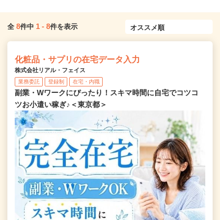
8
1
-
8
全
件中
件を表示
化粧品・サプリの在宅データ入力
株式会社リアル・フェイス
業務委託
登録制
在宅・内職
副業・Wワークにぴったり！スキマ時間に自宅でコツコ
ツお小遣い稼ぎ♪＜東京都＞