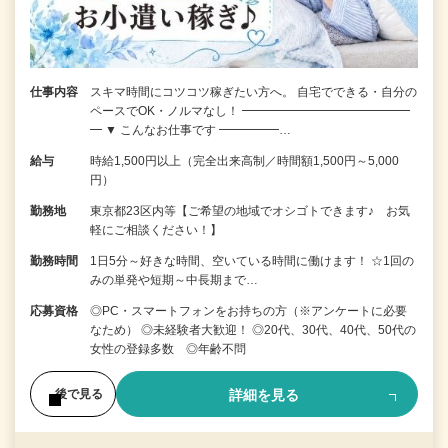
仕事内容
スキマ時間にコツコツ稼ぎたい方へ。 自宅でできる・自分の
ペースでOK・ノルマなし！ ━━━━━━━━━━━━━━
━ ▼ こんなお仕事です ━━━━━…
給与
時給1,500円以上（完全出来高制／時間額1,500円～5,000
円）
勤務地
東京都23区内等【ご希望の地域でオシゴトできます♪ お気
軽にご相談ください！】
勤務時間
1日5分～好きな時間、空いている時間に働けます！ ☆1回の
みの単発や短期～中長期まで…
応募資格
◎PC・スマートフォンをお持ちの方（※アンケートに必要
なため） ◎未経験者大歓迎！ ◎20代、30代、40代、50代の
女性の登録多数 ◎年齢不問
詳細を見る
後で見る