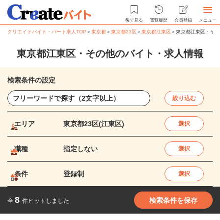
後で見る
閲覧履歴
会員登録
メニュー
クリエイトバイト・パート求人TOP
＞
東京都
＞
東京都23区
＞
東京都江東区
＞
東京都江東区・その
東京都江東区・その他のバイト・求人情報
検索条件の設定
絞り込む
エリア
東京都23区(江東区)
選択
職種
指定しない
選択
条件
登録制
選択
8
検索条件を保存
全
件ヒットしました