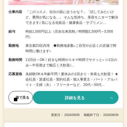
仕事内容
「このコスメ、自分の肌に合うかな？」「試してみたいけ
ど、費用が気になる…」 そんな気持ち、美容モニターで解決
できます♪ 気になる化粧品・健康食品・サプリメン…
給与
時給1,500円以上（完全出来高制／時間額1,500円～5,000
円）
勤務地
東京都23区内等 ◆勤務地多数♪ご自宅やお近くの店舗で間
時間に働けます♪
勤務時間
1日5分～OK！好きな時間やスキマ時間でサクッと♪ ☆1日の
み～中長期まで幅広く大歓迎♪…
応募資格
未経験OK＆年齢不問！夏休みの1回きり・単発も大歓迎！ ★
会社員・派遣社員・契約社員・個人事業主・パート・アルバ
イト・主婦（夫）・フリーターなど、20代～50代…
詳細を見る
後で見る
更新日： 2026/08/05 掲載終了日： 2026/08/30