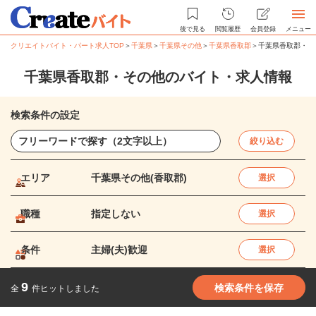
後で見る
閲覧履歴
会員登録
メニュー
クリエイトバイト・パート求人TOP
＞
千葉県
＞
千葉県その他
＞
千葉県香取郡
＞
千葉県香取郡・そ
千葉県香取郡・その他のバイト・求人情報
検索条件の設定
絞り込む
エリア
千葉県その他(香取郡)
選択
職種
指定しない
選択
条件
主婦(夫)歓迎
選択
9
検索条件を保存
全
件ヒットしました