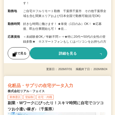
す！
勤務地
ご自宅※フルリモート勤務 千葉県千葉市 その他千葉県全
域を含む関東エリアおよび日本全国で勤務可能(在宅OK)
勤務時間
好きな時間に働けます！ ★単発（1日のみ）OK！ ★応募
後、即お仕事開始も可！ ★在…
応募資格
＜未経験者OK／年齢不問＞⇒★特に20代〜50代の女性の登
録多数★ ※スマートフォンもしくはパソコンをお持ちの方
詳細を見る
後で見る
更新日： 2026/07/31 掲載終了日： 2026/08/24
化粧品・サプリの在宅データ入力
株式会社リアル・フェイス
業務委託
登録制
在宅・内職
副業・Wワークにぴったり！スキマ時間に自宅でコツコ
ツお小遣い稼ぎ♪〈千葉県〉