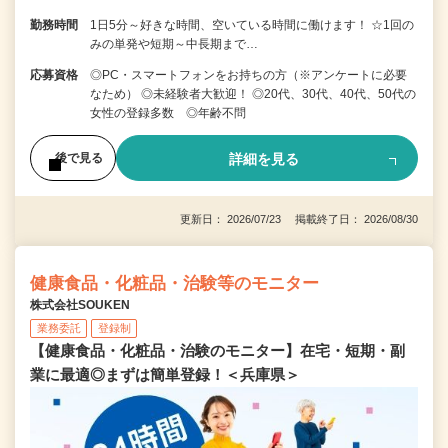
勤務時間
1日5分～好きな時間、空いている時間に働けます！ ☆1回の
みの単発や短期～中長期まで…
応募資格
◎PC・スマートフォンをお持ちの方（※アンケートに必要
なため） ◎未経験者大歓迎！ ◎20代、30代、40代、50代の
女性の登録多数 ◎年齢不問
詳細を見る
後で見る
更新日： 2026/07/23 掲載終了日： 2026/08/30
健康食品・化粧品・治験等のモニター
株式会社SOUKEN
業務委託
登録制
【健康食品・化粧品・治験のモニター】在宅・短期・副
業に最適◎まずは簡単登録！＜兵庫県＞