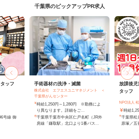
千葉県のピックアップPR求人
スタッフ
手術器材の洗浄・滅菌
放課後児
株式会社 エフエスユニマネジメント ＜
タッフ
千葉県がんセンター
NPO法人
時給1,250円～1,280円 ※勤務によ
り異なります。詳細をご...
時給1,2
6号線 御
千葉県千葉市中央区仁戸名町（JR外
千葉県松
房線「鎌取駅」北口より1番バス...
原塚／五