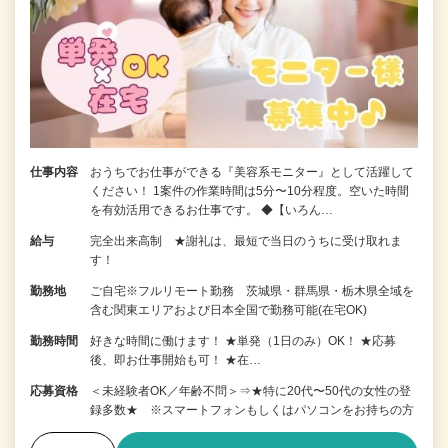
仕事内容
おうちでお仕事ができる『美容系モニター』として活躍して
ください！ 1案件の作業時間は5分〜10分程度。空いた時間
を有効活用できるお仕事です。 ◆【いろん…
給与
完全出来高制 ★謝礼は、最短で当日のうちに受け取れま
す！
勤務地
ご自宅※フルリモート勤務 茨城県・群馬県・栃木県全域を
含む関東エリアおよび日本全国で勤務可能(在宅OK)
勤務時間
好きな時間に働けます！ ★単発（1日のみ）OK！ ★応募
後、即お仕事開始も可！ ★在…
応募資格
＜未経験者OK／年齢不問＞⇒★特に20代〜50代の女性の登
録多数★ ※スマートフォンもしくはパソコンをお持ちの方