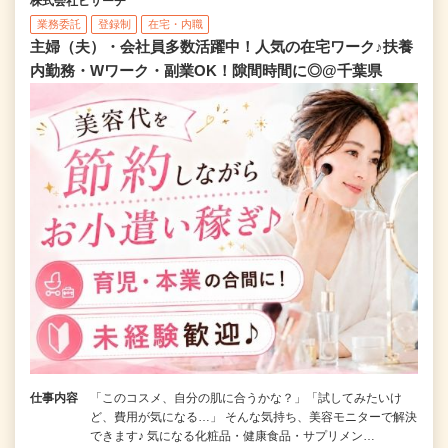
株式会社ビサーチ
業務委託
登録制
在宅・内職
主婦（夫）・会社員多数活躍中！人気の在宅ワーク♪扶養
内勤務・Wワーク・副業OK！隙間時間に◎@千葉県
仕事内容
「このコスメ、自分の肌に合うかな？」「試してみたいけ
ど、費用が気になる…」 そんな気持ち、美容モニターで解決
できます♪ 気になる化粧品・健康食品・サプリメン…