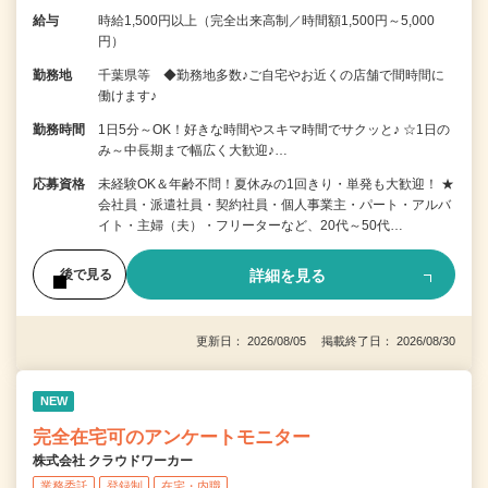
給与
時給1,500円以上（完全出来高制／時間額1,500円～5,000
円）
勤務地
千葉県等 ◆勤務地多数♪ご自宅やお近くの店舗で間時間に
働けます♪
勤務時間
1日5分～OK！好きな時間やスキマ時間でサクッと♪ ☆1日の
み～中長期まで幅広く大歓迎♪…
応募資格
未経験OK＆年齢不問！夏休みの1回きり・単発も大歓迎！ ★
会社員・派遣社員・契約社員・個人事業主・パート・アルバ
イト・主婦（夫）・フリーターなど、20代～50代…
詳細を見る
後で見る
更新日： 2026/08/05 掲載終了日： 2026/08/30
NEW
完全在宅可のアンケートモニター
株式会社 クラウドワーカー
業務委託
登録制
在宅・内職