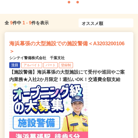
9
1
-
9
全
件中
件を表示
海浜幕張の大型施設での施設警備＜A3203200106
＞
シンテイ警備株式会社 千葉支社
注目
アルバイト
パート
登録制
【施設警備】海浜幕張の大型施設にて受付や巡回やご案
内業務★入社2か月限定！週払いOK！交通費全額支給