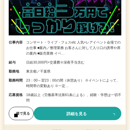
仕事内容
コンサート・ライブ・フェスetc 人気×レアイベント会場での
お仕事 ■案内／整理業務 お客さんに対して入り口の誘導や席
の案内 ■販売業務 イベ…
給与
日給30,000円+交通費※深夜手当含む
勤務地
東京都／千葉県
勤務時間
23：00～翌23：00の間（休憩あり） ※イベントによって、
時間帯の変動あり ※一定…
応募資格
18歳以上（労働基準法第61条による）、経験・学歴は一切不
問
詳細を見る
後で見る