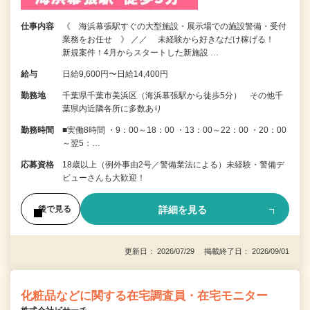
仕事内容
《 海浜幕張駅すぐの大型施設・展示場での施設警備・受付
業務をお任せ 》 ／／ 未経験から好きなだけ稼げる！
新規案件！4月からスタートした新施設 …
給与
日給9,600円〜日給14,400円
勤務地
千葉県千葉市美浜区（海浜幕張駅から徒歩5分） その他千
葉県内近隣各所に多数あり
勤務時間
■実働8時間 ・9：00～18：00 ・13：00～22：00 ・20：00
～翌5：…
応募資格
18歳以上（例外事由2号／警備業法による）未経験・警備デ
ビューさんも大歓迎！
詳細を見る
後で見る
更新日： 2026/07/29 掲載終了日： 2026/09/01
化粧品などに関する在宅調査員・在宅モニター