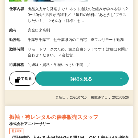
仕事内容
出品入力から発送まで！ ネット通販の仕組みが学べる◎ ＼2
0〜40代の男性が活躍中／ 「毎月の給料に“あと少し”プラス
したい！」 ⇒そんな〈目標〉を…
給与
完全出来高制
勤務地
千葉県千葉市、他千葉県内のご自宅 ※フルリモート勤務
勤務時間
リモートワークのため、完全自由シフトです！ 詳細はお問い
合わせください。 ＜会社営…
応募資格
＼経験・資格・学歴いっさい不問！／
詳細を見る
後で見る
更新日： 2026/07/15 掲載終了日： 2026/08/26
振袖・袴レンタルの催事販売スタッフ
株式会社アニバーサリー
登録制
《登録制》入れる土日祝だけ&週1日～OK！着付けや着物