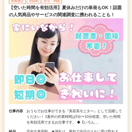
業務委託
登録制
在宅・内職
【空いた時間を有効活用】夏休みだけの単発もOK！話題
の人気商品やサービスの関連調査に携われることも！
仕事内容
おうちでお仕事ができる『美容系モニター』として活躍して
ください！ 1案件の作業時間は5分〜10分程度。空いた時間
を有効活用できるお仕事です。 ◆【いろん…
給与
完全出来高制 ★謝礼は、最短で当日のうちに受け取れま