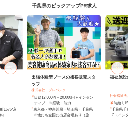
千葉県のピックアップPR求人
出張体験型ブースの接客販売スタ
福祉施設
ッフ
株式会社 プレバンク
社会福祉法
日給12,000円～20,000円＋インセン
ティブ ※経験・能力...
時給1,1
1676/京
東京都・神奈川県・埼玉県・千葉県
千葉県千
...
※他にも全国に出店会場あり（旅...
C（インタ