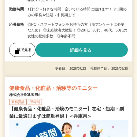
勤務時間
1日5分～好きな時間、空いている時間に働けます！ ☆1回の
みの単発や短期～中長期まで…
応募資格
◎PC・スマートフォンをお持ちの方（※アンケートに必要
なため） ◎未経験者大歓迎！ ◎20代、30代、40代、50代の
女性の登録多数 ◎年齢不問
詳細を見る
後で見る
更新日： 2026/07/23 掲載終了日： 2026/08/30
健康食品・化粧品・治験等のモニター
株式会社SOUKEN
業務委託
登録制
【健康食品・化粧品・治験のモニター】在宅・短期・副
業に最適◎まずは簡単登録！＜兵庫県＞