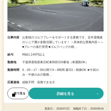
仕事内容
お客様のゴルフプレーをサポートする業務です。定年退職後
のシニア層が多数活躍しています！ ＜具体的な業務内容＞―
■プレーの進行管理 ■ゴルフバッグの積…
給与
時給1,140円以上
勤務地
千葉県香取郡東庄町東和田329番地（車通勤OK）
勤務時間
6：00～17：00の間で4～8時間 週3日～勤務OK ★午前の
み・午後のみの勤務…
応募資格
経験不問 長期できる方
詳細を見る
後で見る
更新日： 2026/07/22 掲載終了日： 2026/09/18