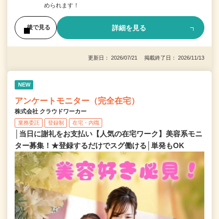
められます！
詳細を見る
後で見る
更新日： 2026/07/21 掲載終了日： 2026/11/13
NEW
アンケートモニター（完全在宅）
株式会社 クラウドワーカー
業務委託
登録制
在宅・内職
│当日に謝礼をお支払い【人気の在宅ワーク】美容系モニ
ター募集！★登録するだけでスグ働ける│単発もOK