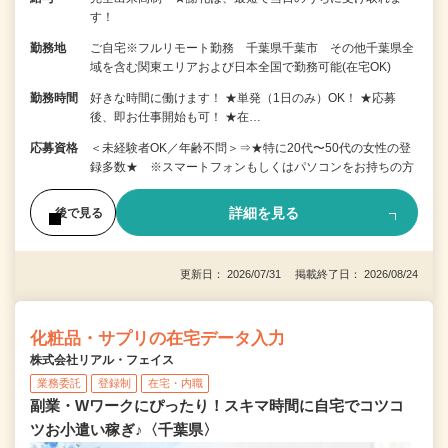
す！
勤務地
ご自宅※フルリモート勤務 千葉県千葉市 その他千葉県全
域を含む関東エリアおよび日本全国で勤務可能(在宅OK)
勤務時間
好きな時間に働けます！ ★単発（1日のみ）OK！ ★応募
後、即お仕事開始も可！ ★在…
応募資格
＜未経験者OK／年齢不問＞⇒★特に20代〜50代の女性の登
録多数★ ※スマートフォンもしくはパソコンをお持ちの方
詳細を見る
後で見る
更新日： 2026/07/31 掲載終了日： 2026/08/24
化粧品・サプリの在宅データ入力
株式会社リアル・フェイス
業務委託
登録制
在宅・内職
副業・Wワークにぴったり！スキマ時間に自宅でコツコ
ツお小遣い稼ぎ♪〈千葉県〉