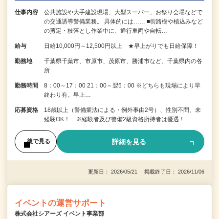
仕事内容
公共施設や大手建設現場、大型スーパー、お祭り会場などで
の交通誘導警備業務。 具体的には…… ■街路樹や植込みなど
の剪定・枝落とし作業中に、通行車両や自転…
給与
日給10,000円～12,500円以上 ★早上がりでも日給保障！
勤務地
千葉県千葉市、市原市、茂原市、勝浦市など、千葉県内の各
所
勤務時間
8：00～17：00 21：00～翌5：00 ※どちらも現場により早
終わり有。早上…
応募資格
18歳以上（警備業法による・例外事由2号）、性別不問、未
経験OK！ ※経験者及び警備2級資格所持者は優遇！
詳細を見る
後で見る
更新日： 2026/05/21 掲載終了日： 2026/11/06
イベントの運営サポート
株式会社シアーズ イベント事業部