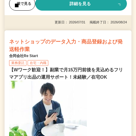
詳細を見る
後で見る
更新日： 2026/07/31 掲載終了日： 2026/08/24
ネットショップのデータ入力・商品登録および発
送軽作業
合同会社Re Start
業務委託
在宅・内職
【Wワーク歓迎！】副業で月15万円前後を見込めるフリ
マアプリ出品の運用サポート！未経験／在宅OK