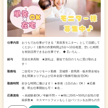
仕事内容
おうちでお仕事ができる『美容系モニター』として活躍して
ください！ 1案件の作業時間は5分〜10分程度。空いた時間
を有効活用できるお仕事です。 ◆【いろん…
給与
完全出来高制 ★謝礼は、最短で当日のうちに受け取れま
す！
勤務地
ご自宅※フルリモート勤務 茨城県・群馬県・栃木県全域を
含む関東エリアおよび日本全国で勤務可能(在宅OK)
勤務時間
好きな時間に働けます！ ★単発（1日のみ）OK！ ★応募
後、即お仕事開始も可！ ★在…
応募資格
＜未経験者OK／年齢不問＞⇒★特に20代〜50代の女性の登
録多数★ ※スマートフォンもしくはパソコンをお持ちの方