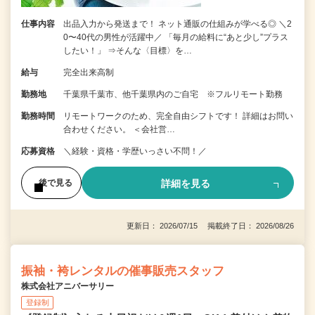
仕事内容
出品入力から発送まで！ ネット通販の仕組みが学べる◎ ＼2
0〜40代の男性が活躍中／ 「毎月の給料に“あと少し”プラス
したい！」 ⇒そんな〈目標〉を…
給与
完全出来高制
勤務地
千葉県千葉市、他千葉県内のご自宅 ※フルリモート勤務
勤務時間
リモートワークのため、完全自由シフトです！ 詳細はお問い
合わせください。 ＜会社営…
応募資格
＼経験・資格・学歴いっさい不問！／
詳細を見る
後で見る
更新日： 2026/07/15 掲載終了日： 2026/08/26
振袖・袴レンタルの催事販売スタッフ
株式会社アニバーサリー
登録制