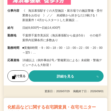
仕事内容
《 海浜幕張駅すぐの大型施設・展示場での施設警備・受付
業務をお任せ 》 ／／ 未経験から好きなだけ稼げる！
新規案件！4月からスタートした新施設 …
給与
日給9,600円〜日給14,400円
勤務地
千葉県千葉市美浜区（海浜幕張駅から徒歩5分） その他千
葉県内近隣各所に多数あり
勤務時間
■実働8時間 ・9：00～18：00 ・13：00～22：00 ・20：00
～翌5：…
応募資格
18歳以上（例外事由2号／警備業法による）未経験・警備デ
ビューさんも大歓迎！
詳細を見る
後で見る
更新日： 2026/07/29 掲載終了日： 2026/09/01
化粧品などに関する在宅調査員・在宅モニター