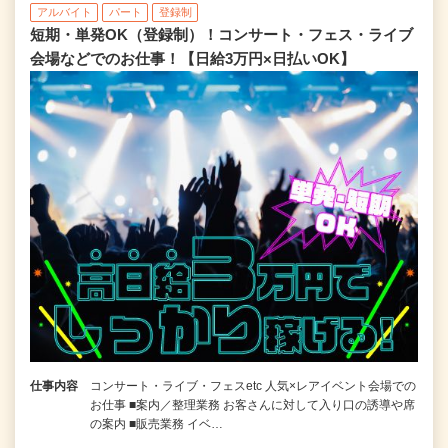
アルバイト
パート
登録制
短期・単発OK（登録制）！コンサート・フェス・ライブ
会場などでのお仕事！【日給3万円×日払いOK】
仕事内容
コンサート・ライブ・フェスetc 人気×レアイベント会場での
お仕事 ■案内／整理業務 お客さんに対して入り口の誘導や席
の案内 ■販売業務 イベ…