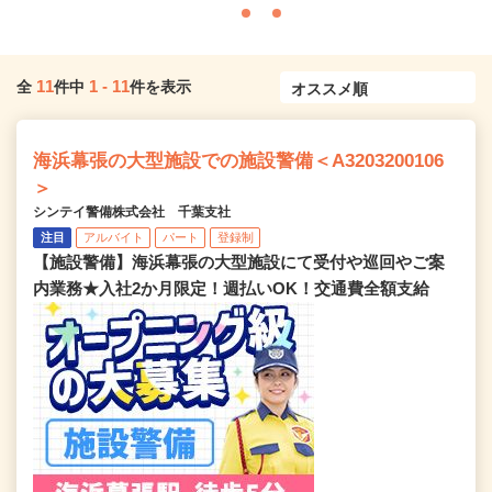
11
1
-
11
全
件中
件を表示
海浜幕張の大型施設での施設警備＜A3203200106
＞
シンテイ警備株式会社 千葉支社
注目
アルバイト
パート
登録制
【施設警備】海浜幕張の大型施設にて受付や巡回やご案
内業務★入社2か月限定！週払いOK！交通費全額支給