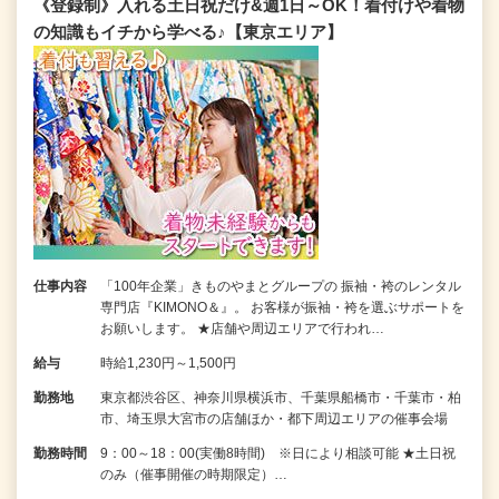
《登録制》入れる土日祝だけ&週1日～OK！着付けや着物
の知識もイチから学べる♪【東京エリア】
仕事内容
「100年企業」きものやまとグループの 振袖・袴のレンタル
専門店『KIMONO＆』。 お客様が振袖・袴を選ぶサポートを
お願いします。 ★店舗や周辺エリアで行われ…
給与
時給1,230円～1,500円
勤務地
東京都渋谷区、神奈川県横浜市、千葉県船橋市・千葉市・柏
市、埼玉県大宮市の店舗ほか・都下周辺エリアの催事会場
勤務時間
9：00～18：00(実働8時間) ※日により相談可能 ★土日祝
のみ（催事開催の時期限定）…