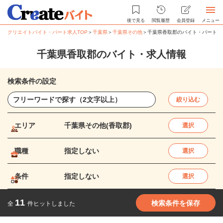
後で見る
閲覧履歴
会員登録
メニュー
クリエイトバイト・パート求人TOP
＞
千葉県
＞
千葉県その他
＞
千葉県香取郡のバイト・パート求
千葉県香取郡のバイト・求人情報
検索条件の設定
絞り込む
エリア
千葉県その他(香取郡)
選択
職種
指定しない
選択
条件
指定しない
選択
11
検索条件を保存
全
件ヒットしました