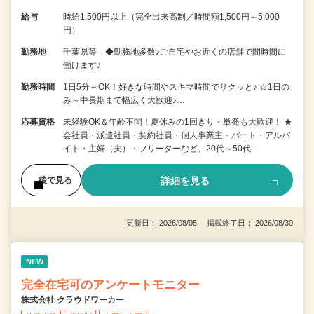
給与
時給1,500円以上（完全出来高制／時間額1,500円～5,000
円）
勤務地
千葉県等 ◆勤務地多数♪ご自宅やお近くの店舗で間時間に
働けます♪
勤務時間
1日5分～OK！好きな時間やスキマ時間でサクッと♪ ☆1日の
み～中長期まで幅広く大歓迎♪…
応募資格
未経験OK＆年齢不問！夏休みの1回きり・単発も大歓迎！ ★
会社員・派遣社員・契約社員・個人事業主・パート・アルバ
イト・主婦（夫）・フリーターなど、20代～50代…
詳細を見る
後で見る
更新日： 2026/08/05 掲載終了日： 2026/08/30
NEW
完全在宅可のアンケートモニター
株式会社 クラウドワーカー