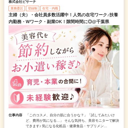
株式会社ビサーチ
業務委託
登録制
在宅・内職
主婦（夫）・会社員多数活躍中！人気の在宅ワーク♪扶養
内勤務・Wワーク・副業OK！隙間時間に◎@千葉県
仕事内容
「このコスメ、自分の肌に合うかな？」「試してみたいけ
ど、費用が気になる…」 そんな気持ち、美容モニターで解決
できます♪ 気になる化粧品・健康食品・サプリメン…