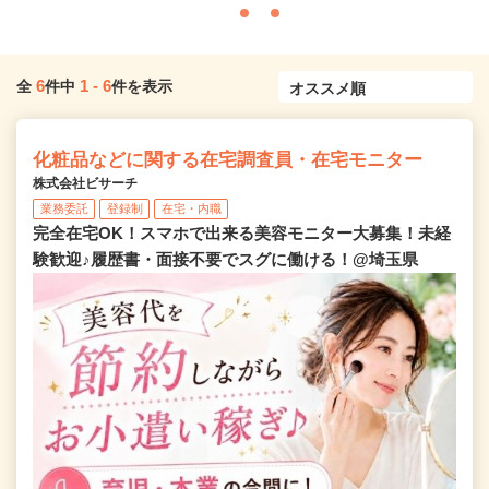
6
1
-
6
全
件中
件を表示
化粧品などに関する在宅調査員・在宅モニター
株式会社ビサーチ
業務委託
登録制
在宅・内職
完全在宅OK！スマホで出来る美容モニター大募集！未経
験歓迎♪履歴書・面接不要でスグに働ける！@埼玉県