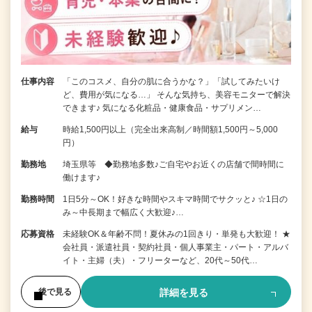
仕事内容
「このコスメ、自分の肌に合うかな？」「試してみたいけ
ど、費用が気になる…」 そんな気持ち、美容モニターで解決
できます♪ 気になる化粧品・健康食品・サプリメン…
給与
時給1,500円以上（完全出来高制／時間額1,500円～5,000
円）
勤務地
埼玉県等 ◆勤務地多数♪ご自宅やお近くの店舗で間時間に
働けます♪
勤務時間
1日5分～OK！好きな時間やスキマ時間でサクッと♪ ☆1日の
み～中長期まで幅広く大歓迎♪…
応募資格
未経験OK＆年齢不問！夏休みの1回きり・単発も大歓迎！ ★
会社員・派遣社員・契約社員・個人事業主・パート・アルバ
イト・主婦（夫）・フリーターなど、20代～50代…
詳細を見る
後で見る