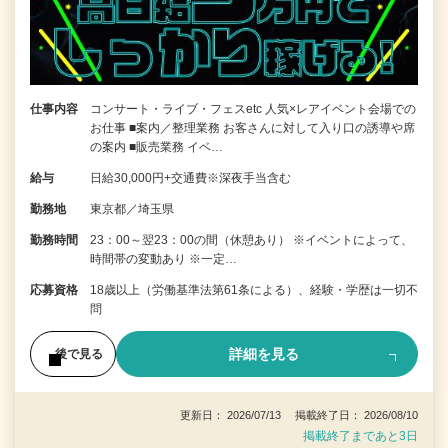
仕事内容
コンサート・ライブ・フェスetc 人気×レアイベント会場での
お仕事 ■案内／整理業務 お客さんに対して入り口の誘導や席
の案内 ■販売業務 イベ…
給与
日給30,000円+交通費※深夜手当含む
勤務地
東京都／埼玉県
勤務時間
23：00～翌23：00の間（休憩あり） ※イベントによって、
時間帯の変動あり ※一定…
応募資格
18歳以上（労働基準法第61条による）、経験・学歴は一切不
問
詳細を見る
後で見る
更新日： 2026/07/13 掲載終了日： 2026/08/10
掲載終了まであと3日