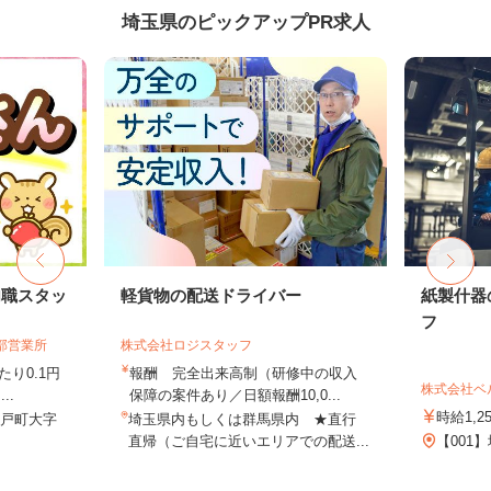
埼玉県のピックアップPR求人
内職スタッ
軽貨物の配送ドライバー
紙製什器
フ
部営業所
株式会社ロジスタッフ
り0.1円
報酬 完全出来高制（研修中の収入
株式会社ベ
..
保障の案件あり／日額報酬10,0...
時給1,2
杉戸町大字
埼玉県内もしくは群馬県内 ★直行
直帰（ご自宅に近いエリアでの配送...
【001】