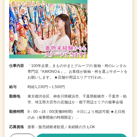
仕事内容
「100年企業」きものやまとグループの 振袖・袴のレンタル
専門店『KIMONO＆』。 お客様が振袖・袴を選ぶサポートを
お願いします。 ★店舗や周辺エリアで行われ…
給与
時給1,230円～1,500円
勤務地
東京都渋谷区、神奈川県横浜市、千葉県船橋市・千葉市・柏
市、埼玉県大宮市の店舗ほか・都下周辺エリアの催事会場
勤務時間
9：00～18：00(実働8時間) ※日により相談可能 ★土日祝
のみ（催事開催の時期限定）…
応募資格
接客・販売経験者歓迎／未経験の方もOK