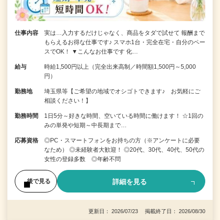
仕事内容
実は…入力するだけじゃなく、商品をタダで試せて 報酬まで
もらえるお得な仕事です♪ スマホ1台・完全在宅・自分のペー
スでOK！ ▼こんなお仕事です 化…
給与
時給1,500円以上（完全出来高制／時間額1,500円～5,000
円）
勤務地
埼玉県等【ご希望の地域でオシゴトできます♪ お気軽にご
相談ください！】
勤務時間
1日5分～好きな時間、空いている時間に働けます！ ☆1回の
みの単発や短期～中長期まで…
応募資格
◎PC・スマートフォンをお持ちの方（※アンケートに必要
なため） ◎未経験者大歓迎！ ◎20代、30代、40代、50代の
女性の登録多数 ◎年齢不問
詳細を見る
後で見る
更新日： 2026/07/23 掲載終了日： 2026/08/30