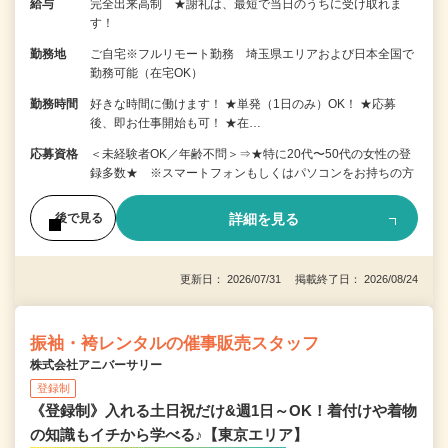
給与
完全出来高制 ★謝礼は、最短で当日のうちに受け取れま
す！
勤務地
ご自宅※フルリモート勤務 埼玉県エリアおよび日本全国で
勤務可能（在宅OK）
勤務時間
好きな時間に働けます！ ★単発（1日のみ）OK！ ★応募
後、即お仕事開始も可！ ★在…
応募資格
＜未経験者OK／年齢不問＞⇒★特に20代〜50代の女性の登
録多数★ ※スマートフォンもしくはパソコンをお持ちの方
詳細を見る
後で見る
更新日： 2026/07/31 掲載終了日： 2026/08/24
振袖・袴レンタルの催事販売スタッフ
株式会社アニバーサリー
登録制
《登録制》入れる土日祝だけ&週1日～OK！着付けや着物
の知識もイチから学べる♪【東京エリア】