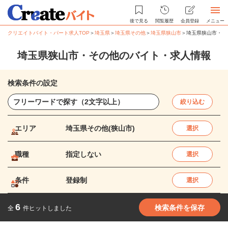
後で見る
閲覧履歴
会員登録
メニュー
クリエイトバイト・パート求人TOP
＞
埼玉県
＞
埼玉県その他
＞
埼玉県狭山市
＞
埼玉県狭山市・そ
埼玉県狭山市・その他のバイト・求人情報
検索条件の設定
絞り込む
エリア
埼玉県その他(狭山市)
選択
職種
指定しない
選択
条件
登録制
選択
6
検索条件を保存
全
件ヒットしました