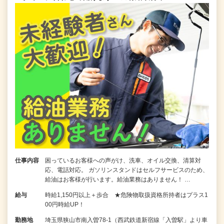
仕事内容
困っているお客様への声がけ、洗車、オイル交換、清算対
応、電話対応。 ガソリンスタンドはセルフサービスのため、
給油はお客様が行います。給油業務はありません！ …
給与
時給1,150円以上＋歩合 ★危険物取扱資格所持者はプラス1
00円時給UP！
勤務地
埼玉県狭山市南入曽78-1（西武鉄道新宿線「入曽駅」より車