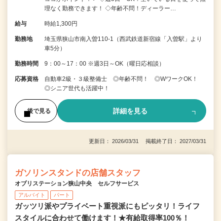
理なく勤務できます！ ◇年齢不問！ディーラー…
給与
時給1,300円
勤務地
埼玉県狭山市南入曽110-1（西武鉄道新宿線「入曽駅」より
車5分）
勤務時間
9：00～17：00 ※週3日～OK（曜日応相談）
応募資格
自動車2級・３級整備士 ◎年齢不問！ ◎WワークOK！
◎シニア世代も活躍中！
詳細を見る
後で見る
更新日： 2026/03/31 掲載終了日： 2027/03/31
ガソリンスタンドの店舗スタッフ
オブリステーション狭山中央 セルフサービス
アルバイト
パート
ガッツリ派やプライベート重視派にもピッタリ！ライフ
スタイルに合わせて働けます！★有給取得率100％！