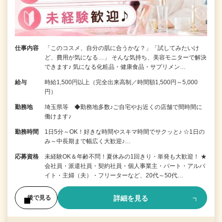
仕事内容
「このコスメ、自分の肌に合うかな？」「試してみたいけ
ど、費用が気になる…」 そんな気持ち、美容モニターで解決
できます♪ 気になる化粧品・健康食品・サプリメン…
給与
時給1,500円以上（完全出来高制／時間額1,500円～5,000
円）
勤務地
埼玉県等 ◆勤務地多数♪ご自宅やお近くの店舗で間時間に
働けます♪
勤務時間
1日5分～OK！好きな時間やスキマ時間でサクッと♪ ☆1日の
み～中長期まで幅広く大歓迎♪…
応募資格
未経験OK＆年齢不問！夏休みの1回きり・単発も大歓迎！ ★
会社員・派遣社員・契約社員・個人事業主・パート・アルバ
イト・主婦（夫）・フリーターなど、20代～50代…
詳細を見る
後で見る