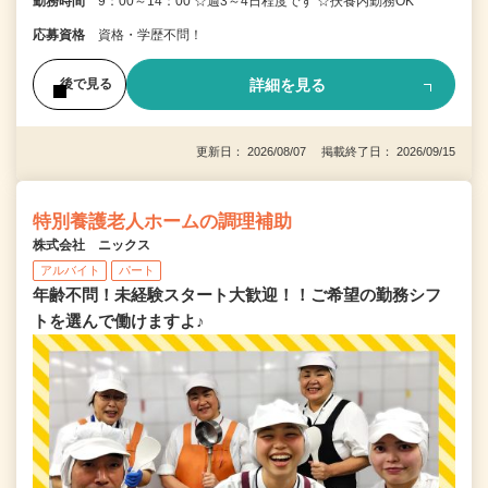
勤務時間
9：00～14：00 ☆週3～4日程度です ☆扶養内勤務OK
応募資格
資格・学歴不問！
詳細を見る
後で見る
更新日： 2026/08/07 掲載終了日： 2026/09/15
特別養護老人ホームの調理補助
株式会社 ニックス
アルバイト
パート
年齢不問！未経験スタート大歓迎！！ご希望の勤務シフ
トを選んで働けますよ♪