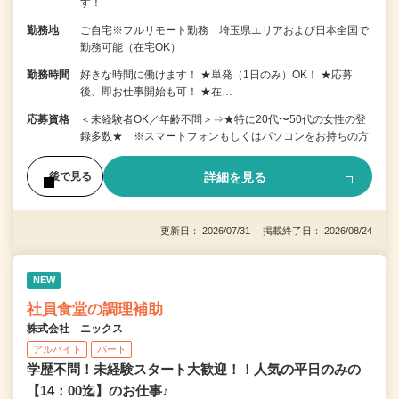
す！
勤務地
ご自宅※フルリモート勤務 埼玉県エリアおよび日本全国で
勤務可能（在宅OK）
勤務時間
好きな時間に働けます！ ★単発（1日のみ）OK！ ★応募
後、即お仕事開始も可！ ★在…
応募資格
＜未経験者OK／年齢不問＞⇒★特に20代〜50代の女性の登
録多数★ ※スマートフォンもしくはパソコンをお持ちの方
詳細を見る
後で見る
更新日： 2026/07/31 掲載終了日： 2026/08/24
NEW
社員食堂の調理補助
株式会社 ニックス
アルバイト
パート
学歴不問！未経験スタート大歓迎！！人気の平日のみの
【14：00迄】のお仕事♪