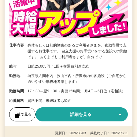
仕事内容
身体もしくは知的障害のあるご利用者さまを、夜勤専属で支
援するお仕事です。 自立支援のお手伝いをする施設での勤務
です。 あくまでもご利用者さまが、自分でで…
給与
日給25,005円／1回＋交通費別途支給
勤務地
埼玉県入間市内・狭山市内・所沢市内の各施設（ご自宅から
通いやすい勤務地考慮します）
勤務時間
17：30～翌9：30（実働15時間） 月4日～6日位（応相談）
応募資格
資格不問、未経験者も歓迎
詳細を見る
後で見る
更新日： 2026/08/03 掲載終了日： 2026/09/11