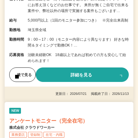
にお答え頂くなどのお仕事です。 来所が無くご自宅で出来る
案件や、弊社以外の場所で実施する案件もございます…
給与
5,000円以上（1回のモニター参加につき） ※完全出来高制
勤務地
埼玉県全域
勤務時間
9：00～17：00（モニター内容により異なります） 好きな時
間＆タイミングで勤務OK！…
応募資格
治験未経験OK 18歳以上であれば初めての方も安心して始
められます！
詳細を見る
後で見る
更新日： 2026/07/21 掲載終了日： 2026/11/13
NEW
アンケートモニター（完全在宅）
株式会社 クラウドワーカー
業務委託
登録制
在宅・内職