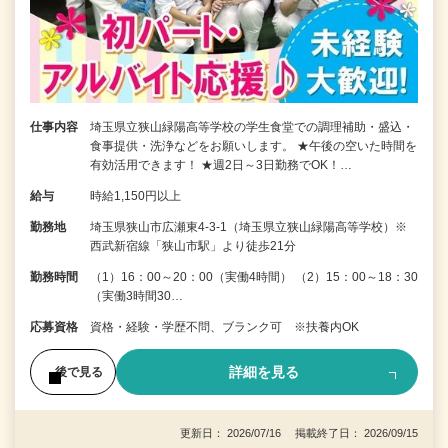
仕事内容
埼玉県立狭山緑陽高等学校の学生食堂での調理補助・盛込・
食事提供・洗浄などをお願いします。 ★午後の空いた時間を
有効活用できます！ ★週2日～3日勤務でOK！…
給与
時給1,150円以上
勤務地
埼玉県狭山市広瀬東4-3-1（埼玉県立狭山緑陽高等学校）※
西武新宿線「狭山市駅」より徒歩21分
勤務時間
（1）16：00～20：00（実働4時間） （2）15：00～18：30
（実働3時間30…
応募資格
資格・経験・学歴不問、ブランク可 ※扶養内OK
詳細を見る
後で見る
更新日： 2026/07/16 掲載終了日： 2026/09/15