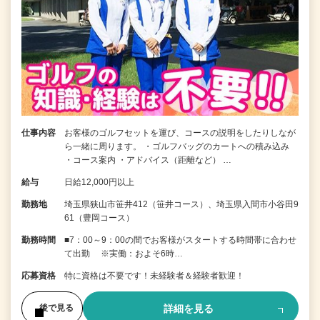
仕事内容
お客様のゴルフセットを運び、コースの説明をしたりしなが
ら一緒に周ります。 ・ゴルフバッグのカートへの積み込み
・コース案内 ・アドバイス（距離など） …
給与
日給12,000円以上
勤務地
埼玉県狭山市笹井412（笹井コース）、埼玉県入間市小谷田9
61（豊岡コース）
勤務時間
■7：00～9：00の間でお客様がスタートする時間帯に合わせ
て出勤 ※実働：およそ6時…
応募資格
特に資格は不要です！未経験者＆経験者歓迎！
詳細を見る
後で見る