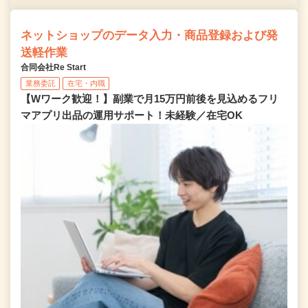
ネットショップのデータ入力・商品登録および発
送軽作業
合同会社Re Start
業務委託
在宅・内職
【Wワーク歓迎！】副業で月15万円前後を見込めるフリ
マアプリ出品の運用サポート！未経験／在宅OK