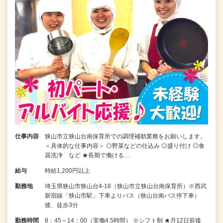
仕事内容
狭山市立狭山台南保育所での調理補助業務をお願いします。
＜具体的な仕事内容＞ ◎野菜などの仕込み ◎盛り付け ◎食
器洗浄 など ★長期で働ける…
給与
時給1,200円以上
勤務地
埼玉県狭山市狭山台4-18（狭山市立狭山台南保育所）※西武
新宿線「狭山市駅」下車よりバス（狭山台南バス停下車）
後、徒歩3分
勤務時間
8：45～14：00（実働4.5時間） ※シフト制 ★月12日前後