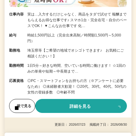
仕事内容
実は…入力するだけじゃなく、商品をタダで試せて 報酬まで
もらえるお得な仕事です♪ スマホ1台・完全在宅・自分のペー
スでOK！ ▼こんなお仕事です 化…
給与
時給1,500円以上（完全出来高制／時間額1,500円～5,000
円）
勤務地
埼玉県等【ご希望の地域でオシゴトできます♪ お気軽にご
相談ください！】
勤務時間
1日5分～好きな時間、空いている時間に働けます！ ☆1回の
みの単発や短期～中長期まで…
応募資格
◎PC・スマートフォンをお持ちの方（※アンケートに必要
なため） ◎未経験者大歓迎！ ◎20代、30代、40代、50代の
女性の登録多数 ◎年齢不問
詳細を見る
後で見る
更新日： 2026/07/23 掲載終了日： 2026/08/30