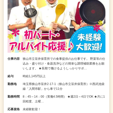
仕事内容
狭山市立笹井保育所での食事提供のお仕事です。 野菜等の仕
込み・盛り付け・食器洗浄などの簡単な調理補助業務をお願
いします。 ★長期で働けるようしっかりサポ…
給与
時給1,145円以上
勤務地
埼玉県狭山市笹井2-17-1（狭山市立笹井保育所）※西武池袋
線「入間市駅」から車で11分
勤務時間
8：45～14：00（実働4.5時間） ★週2日～4日でOK ★月に1
回程度、土曜…
応募資格
未経験歓迎！