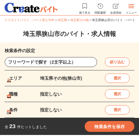
後で見る
閲覧履歴
会員登録
メニュー
クリエイトバイト・パート求人TOP
＞
埼玉県
＞
埼玉県その他
＞
埼玉県狭山市のバイト・パート求
埼玉県狭山市のバイト・求人情報
検索条件の設定
絞り込む
エリア
埼玉県その他(狭山市)
選択
職種
指定しない
選択
条件
指定しない
選択
23
検索条件を保存
全
件ヒットしました