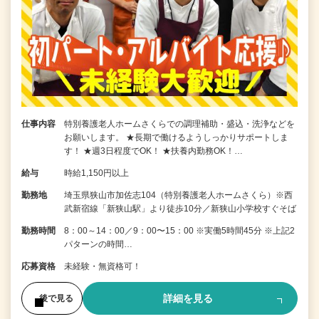
仕事内容
特別養護老人ホームさくらでの調理補助・盛込・洗浄などを
お願いします。 ★長期で働けるようしっかりサポートしま
す！ ★週3日程度でOK！ ★扶養内勤務OK！…
給与
時給1,150円以上
勤務地
埼玉県狭山市加佐志104（特別養護老人ホームさくら）※西
武新宿線「新狭山駅」より徒歩10分／新狭山小学校すぐそば
勤務時間
8：00～14：00／9：00〜15：00 ※実働5時間45分 ※上記2
パターンの時間…
応募資格
未経験・無資格可！
詳細を見る
後で見る