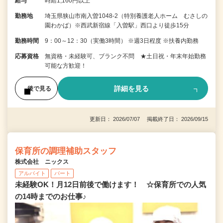
給与
時給1,160円以上
勤務地
埼玉県狭山市南入曽1048-2（特別養護老人ホーム むさしの
園わかば）※西武新宿線「入曽駅」西口より徒歩15分
勤務時間
9：00～12：30（実働3時間） ※週3日程度 ※扶養内勤務
応募資格
無資格・未経験可、ブランク不問 ★土日祝・年末年始勤務
可能な方歓迎！
詳細を見る
後で見る
更新日： 2026/07/07 掲載終了日： 2026/09/15
保育所の調理補助スタッフ
株式会社 ニックス
アルバイト
パート
未経験OK！月12日前後で働けます！ ☆保育所での人気
の14時までのお仕事♪