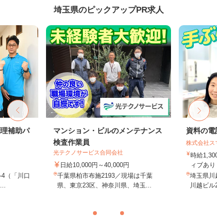
埼玉県のピックアップPR求人
調理補助パ
マンション・ビルのメンテナンス
資料の電
検査作業員
株式会社ス
光テクノサービス合同会社
時給1,3
日給10,000円～40,000円
ィブあり 
-4（「川口
千葉県柏市布施2193／現場は千葉
埼玉県川
..
県、東京23区、神奈川県、埼玉...
川越ビル2