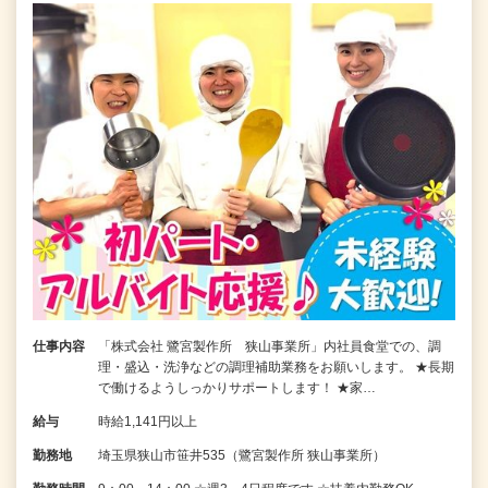
仕事内容
「株式会社 鷺宮製作所 狭山事業所」内社員食堂での、調
理・盛込・洗浄などの調理補助業務をお願いします。 ★長期
で働けるようしっかりサポートします！ ★家…
給与
時給1,141円以上
勤務地
埼玉県狭山市笹井535（鷺宮製作所 狭山事業所）