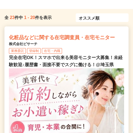
23
1
-
20
全
件中
件を表示
化粧品などに関する在宅調査員・在宅モニター
株式会社ビサーチ
業務委託
登録制
在宅・内職
完全在宅OK！スマホで出来る美容モニター大募集！未経
験歓迎♪履歴書・面接不要でスグに働ける！@埼玉県