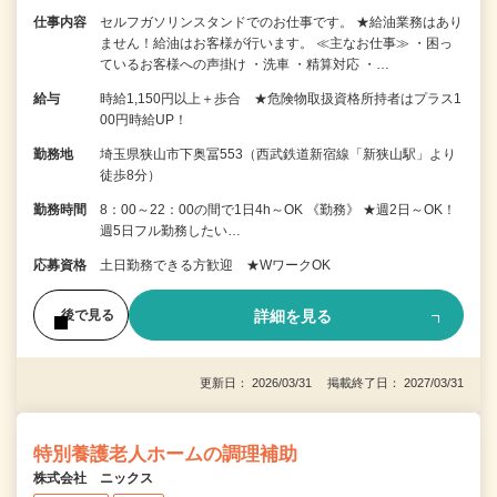
仕事内容
セルフガソリンスタンドでのお仕事です。 ★給油業務はあり
ません！給油はお客様が行います。 ≪主なお仕事≫ ・困っ
ているお客様への声掛け ・洗車 ・精算対応 ・…
給与
時給1,150円以上＋歩合 ★危険物取扱資格所持者はプラス1
00円時給UP！
勤務地
埼玉県狭山市下奥冨553（西武鉄道新宿線「新狭山駅」より
徒歩8分）
勤務時間
8：00～22：00の間で1日4h～OK 《勤務》 ★週2日～OK！
週5日フル勤務したい…
応募資格
土日勤務できる方歓迎 ★WワークOK
詳細を見る
後で見る
更新日： 2026/03/31 掲載終了日： 2027/03/31
特別養護老人ホームの調理補助
株式会社 ニックス