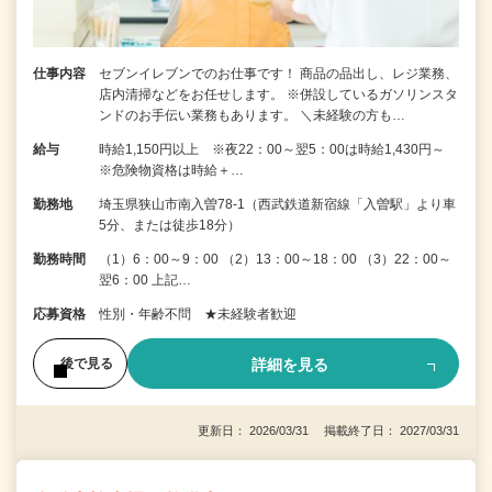
仕事内容
セブンイレブンでのお仕事です！ 商品の品出し、レジ業務、
店内清掃などをお任せします。 ※併設しているガソリンスタ
ンドのお手伝い業務もあります。 ＼未経験の方も…
給与
時給1,150円以上 ※夜22：00～翌5：00は時給1,430円～
※危険物資格は時給＋…
勤務地
埼玉県狭山市南入曽78-1（西武鉄道新宿線「入曽駅」より車
5分、または徒歩18分）
勤務時間
（1）6：00～9：00 （2）13：00～18：00 （3）22：00～
翌6：00 上記…
応募資格
性別・年齢不問 ★未経験者歓迎
詳細を見る
後で見る
更新日： 2026/03/31 掲載終了日： 2027/03/31