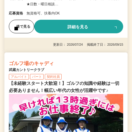
★日数・曜日相談…
応募資格
無資格可、扶養内OK
詳細を見る
後で見る
更新日： 2026/07/24 掲載終了日： 2026/09/15
ゴルフ場のキャディ
武蔵カントリークラブ
アルバイト
パート
契約社員
【未経験スタート大歓迎！】ゴルフの知識や経験は一切
必要ありません！幅広い年代の女性が活躍中です♪