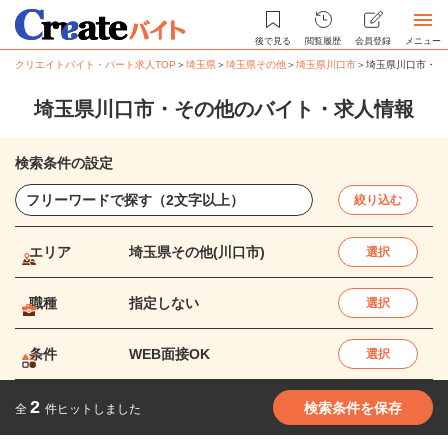
後で見る
閲覧履歴
会員登録
メニュー
クリエイトバイト・パート求人TOP
＞
埼玉県
＞
埼玉県その他
＞
埼玉県川口市
＞
埼玉県川口市・そ
埼玉県川口市・その他のバイト・求人情報
検索条件の設定
絞り込む
エリア
埼玉県その他(川口市)
選択
職種
指定しない
選択
条件
WEB面接OK
選択
2
検索条件を保存
全
件ヒットしました