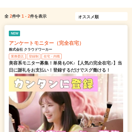
2
1
-
2
全
件中
件を表示
NEW
アンケートモニター（完全在宅）
株式会社 クラウドワーカー
業務委託
登録制
在宅・内職
美容系モニター募集！単発もOK♪【人気の完全在宅♪】当
日に謝礼をお支払い！登録するだけでスグ働ける！