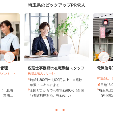
埼玉県のピックアップPR求人
給管理
税理士事務所の在宅勤務スタッフ
電気信号
税理士法人サリーレ
ジメント ＜
有限会社 
時給1,300円〜1,600円以上 ※経験
年数・スキルによる
日給13,
（「北浦
全国どこからでも在宅勤務OK（全国
埼玉県北
東浦...
47都道府県対応、転勤なし）
（内宿駅か