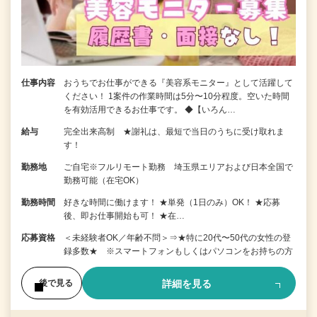
仕事内容
おうちでお仕事ができる『美容系モニター』として活躍して
ください！ 1案件の作業時間は5分〜10分程度。空いた時間
を有効活用できるお仕事です。 ◆【いろん…
給与
完全出来高制 ★謝礼は、最短で当日のうちに受け取れま
す！
勤務地
ご自宅※フルリモート勤務 埼玉県エリアおよび日本全国で
勤務可能（在宅OK）
勤務時間
好きな時間に働けます！ ★単発（1日のみ）OK！ ★応募
後、即お仕事開始も可！ ★在…
応募資格
＜未経験者OK／年齢不問＞⇒★特に20代〜50代の女性の登
録多数★ ※スマートフォンもしくはパソコンをお持ちの方
詳細を見る
後で見る