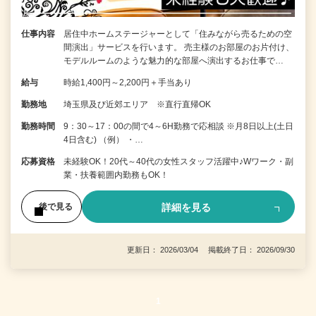
仕事内容
居住中ホームステージャーとして「住みながら売るための空
間演出」サービスを行います。 売主様のお部屋のお片付け、
モデルルームのような魅力的な部屋へ演出するお仕事で…
給与
時給1,400円～2,200円＋手当あり
勤務地
埼玉県及び近郊エリア ※直行直帰OK
勤務時間
9：30～17：00の間で4～6H勤務で応相談 ※月8日以上(土日
4日含む) （例） ・…
応募資格
未経験OK！20代～40代の女性スタッフ活躍中♪Wワーク・副
業・扶養範囲内勤務もOK！
詳細を見る
後で見る
更新日： 2026/03/04 掲載終了日： 2026/09/30
1