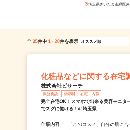
日給18,760円
埼玉県さいたま市大宮区宮町1-75-1
（「大宮駅」東口より徒歩3...
埼玉県さいたま市緑区東浦
全
35
件中
1
-
20
件を表示
化粧品などに関する在宅
株式会社ビサーチ
業務委託
登録制
在宅・内職
完全在宅OK！スマホで出来る美容モニタ
でスグに働ける！@埼玉県