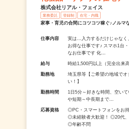
化粧品・サプリの在宅デ
株式会社リアル・フェイス
業務委託
登録制
在宅・内職
家事・育児の合間にコツコツ稼ぐ♪ノルマ
仕事内容
実は…入力するだけじゃなく
お得な仕事です♪ スマホ1台
なお仕事です 化…
給与
時給1,500円以上（完全出来高
勤務地
埼玉県等【ご希望の地域でオ
い！】
勤務時間
1日5分～好きな時間、空い
や短期～中長期まで…
応募資格
◎PC・スマートフォンをお