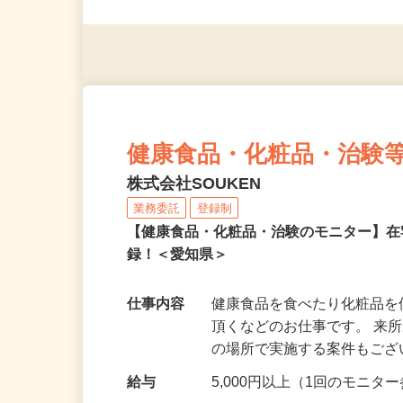
◎未経験者大歓迎！ ◎20代
◎年齢不問
健康食品・化粧品・治験
株式会社SOUKEN
業務委託
登録制
【健康食品・化粧品・治験のモニター】
録！＜愛知県＞
仕事内容
健康食品を食べたり化粧品
頂くなどのお仕事です。 来
の場所で実施する案件もご