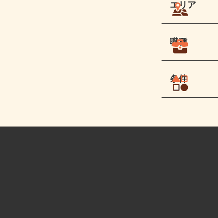
エリア
職種
条件