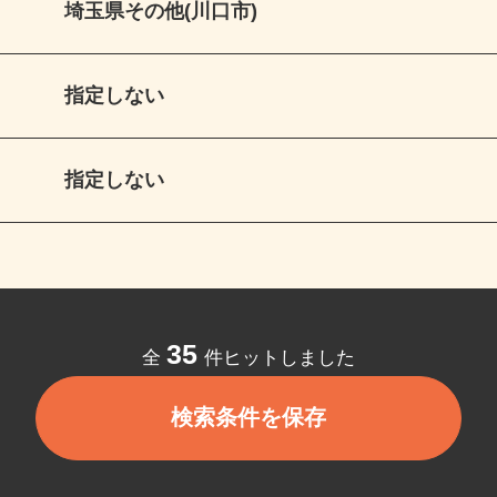
埼玉県その他(川口市)
指定しない
指定しない
35
全
件ヒットしました
検索条件を保存