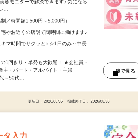
合うかな？」「試してみたいけど、費用が
、美容モニターで解決できます♪ 気になる
メン…
制／時間額1,500円～5,000円）
自宅やお近くの店舗で間時間に働けます♪
スキマ時間でサクッと♪ ☆1日のみ～中長
みの1回きり・単発も大歓迎！ ★会社員・
事業主・パート・アルバイト・主婦
後で見
代～50代…
更新日： 2026/08/05 掲載終了日： 2026/08/30