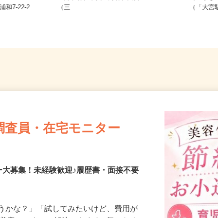
区針ヶ谷、中央区鈴谷、大宮区
埼玉県さ
和7-22-2
（三...
（「大宮
調査員・在宅モニター
ー大募集！未経験歓迎♪履歴書・面接不要