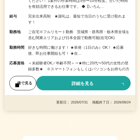
ください！ 1案件の作業時間は5分〜10分程度。空いた時間
を有効活用できるお仕事です。 ◆【いろん…
給与
完全出来高制 ★謝礼は、最短で当日のうちに受け取れま
す！
勤務地
ご自宅※フルリモート勤務 茨城県・群馬県・栃木県全域を
含む関東エリアおよび日本全国で勤務可能(在宅OK)
勤務時間
好きな時間に働けます！ ★単発（1日のみ）OK！ ★応募
後、即お仕事開始も可！ ★在…
応募資格
＜未経験者OK／年齢不問＞⇒★特に20代〜50代の女性の登
録多数★ ※スマートフォンもしくはパソコンをお持ちの方
詳細を見る
後で見る
更新日： 2026/07/31 掲載終了日： 2026/08/24
1