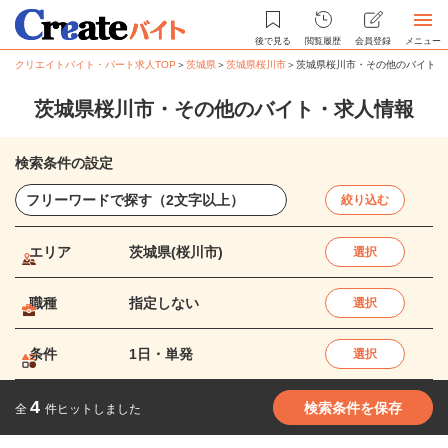
後で見る
閲覧履歴
会員登録
メニュー
クリエイトバイト・パート求人TOP
＞
茨城県
＞
茨城県桜川市
＞
茨城県桜川市・その他のバイト・
茨城県桜川市・その他のバイト・求人情報
検索条件の設定
絞り込む
エリア
茨城県(桜川市)
選択
職種
指定しない
選択
条件
1日・単発
選択
4
検索条件を保存
全
件ヒットしました