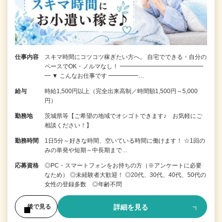
仕事内容
スキマ時間にコツコツ稼ぎたい方へ。 自宅でできる・自分の
ペースでOK・ノルマなし！ ━━━━━━━━━━━━━━
━ ▼ こんなお仕事です ━━━━━…
給与
時給1,500円以上（完全出来高制／時間額1,500円～5,000
円）
勤務地
茨城県等【ご希望の地域でオシゴトできます♪ お気軽にご
相談ください！】
勤務時間
1日5分～好きな時間、空いている時間に働けます！ ☆1回の
みの単発や短期～中長期まで…
応募資格
◎PC・スマートフォンをお持ちの方（※アンケートに必要
なため） ◎未経験者大歓迎！ ◎20代、30代、40代、50代の
女性の登録多数 ◎年齢不問
詳細を見る
後で見る