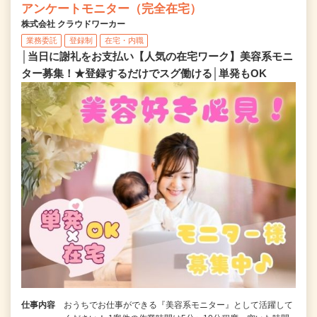
アンケートモニター（完全在宅）
株式会社 クラウドワーカー
業務委託
登録制
在宅・内職
│当日に謝礼をお支払い【人気の在宅ワーク】美容系モニ
ター募集！★登録するだけでスグ働ける│単発もOK
仕事内容
おうちでお仕事ができる『美容系モニター』として活躍して