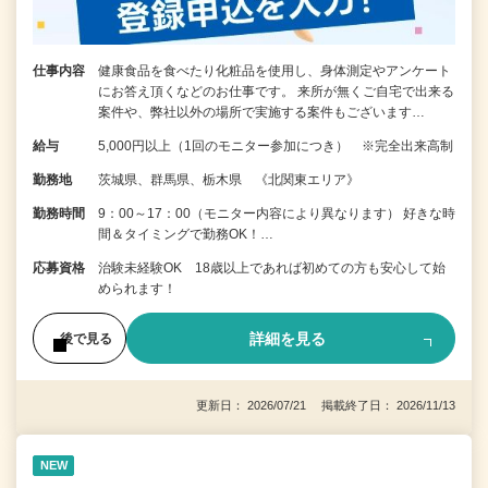
仕事内容
健康食品を食べたり化粧品を使用し、身体測定やアンケート
にお答え頂くなどのお仕事です。 来所が無くご自宅で出来る
案件や、弊社以外の場所で実施する案件もございます…
給与
5,000円以上（1回のモニター参加につき） ※完全出来高制
勤務地
茨城県、群馬県、栃木県 《北関東エリア》
勤務時間
9：00～17：00（モニター内容により異なります） 好きな時
間＆タイミングで勤務OK！…
応募資格
治験未経験OK 18歳以上であれば初めての方も安心して始
められます！
詳細を見る
後で見る
更新日： 2026/07/21 掲載終了日： 2026/11/13
NEW