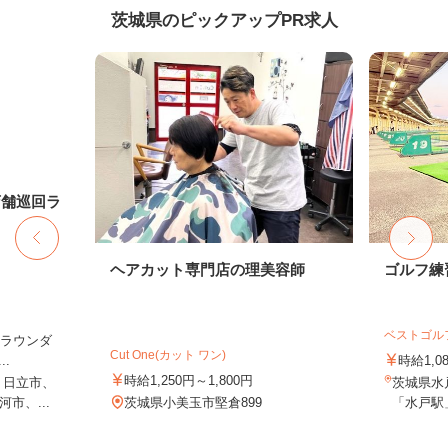
茨城県のピックアップPR求人
店舗巡回ラ
ヘアカット専門店の理美容師
ゴルフ練
ベストゴル
（ラウンダ
Cut One(カット ワン)
.
時給1,0
時給1,250円～1,800円
、日立市、
茨城県水
市、...
茨城県小美玉市堅倉899
「水戸駅