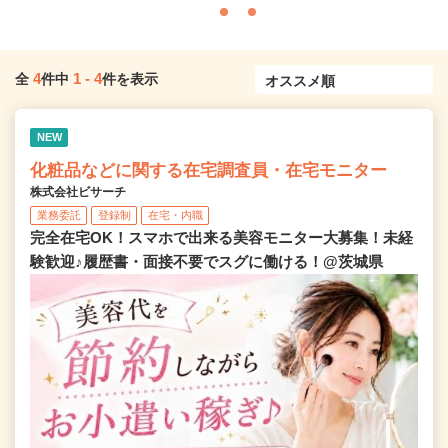
4
1
-
4
全
件中
件を表示
NEW
化粧品などに関する在宅調査員・在宅モニター
株式会社ビサーチ
業務委託
登録制
在宅・内職
完全在宅OK！スマホで出来る美容モニター大募集！未経
験歓迎♪履歴書・面接不要でスグに働ける！@茨城県