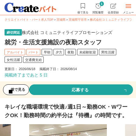
1
後で見る
閲覧履歴
会員登録
メニュー
クリエイトバイト・パート求人TOP
＞
茨城県
＞
茨城県守谷市
＞
株式会社コミュニティライフプロ
株式会社 コミュニティライフプロモーションズ
締切間近
就労・生活支援施設の夜勤スタッフ
アルバイト
パート
早朝
夕方
夜勤
未経験歓迎
男性活躍
女性活躍
交通費支給
更新日： 2026/06/18 掲載終了日： 2026/08/14
掲載終了まであと 5 日
応募する
後で見る
キレイな職場環境で快適♪週1日～勤務OK・Wワー
クOK！勤務時間の約半分は『待機』の時間です。