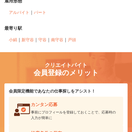
雇用形態
｜
アルバイト
パート
最寄り駅
｜
｜
｜
｜
小絹
新守谷
守谷
南守谷
戸頭
クリエイトバイト
会員登録のメリット
会員限定機能であなたの仕事探しをアシスト！
カンタン応募
事前にプロフィールを登録しておくことで、応募時の
入力が簡単に