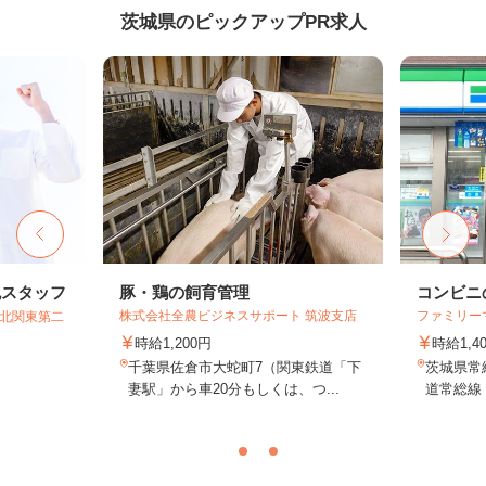
茨城県のピックアップPR求人
包スタッフ
豚・鶏の飼育管理
コンビニ
株式会社全農ビジネスサポート 筑波支店
ファミリー
T北関東第二
時給1,200円
時給1,4
千葉県佐倉市大蛇町7（関東鉄道「下
茨城県常総
妻駅」から車20分もしくは、つ...
道常総線「