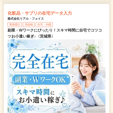
化粧品・サプリの在宅データ入力
株式会社リアル・フェイス
業務委託
登録制
在宅・内職
副業・Wワークにぴったり！スキマ時間に自宅でコツコ
ツお小遣い稼ぎ♪〈茨城県〉