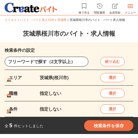
後で見る
閲覧履歴
会員登録
メニュー
クリエイトバイト・パート求人TOP
＞
茨城県
＞
茨城県桜川市のバイト・パート求人情報
茨城県桜川市のバイト・求人情報
検索条件の設定
絞り込む
エリア
茨城県(桜川市)
選択
職種
指定しない
選択
条件
指定しない
選択
5
検索条件を保存
全
件ヒットしました