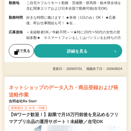
勤務地
ご自宅※フルリモート勤務 茨城県・群馬県・栃木県全域を
含む関東エリアおよび日本全国で勤務可能(在宅OK)
勤務時間
好きな時間に働けます！ ★単発（1日のみ）OK！ ★応募
後、即お仕事開始も可！ ★在…
応募資格
＜未経験者OK／年齢不問＞⇒★特に20代〜50代の女性の登
録多数★ ※スマートフォンもしくはパソコンをお持ちの方
詳細を見る
後で見る
更新日： 2026/07/31 掲載終了日： 2026/08/24
ネットショップのデータ入力・商品登録および発
送軽作業
合同会社Re Start
業務委託
在宅・内職
【Wワーク歓迎！】副業で月15万円前後を見込めるフリ
マアプリ出品の運用サポート！未経験／在宅OK