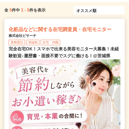
5
1
-
5
全
件中
件を表示
化粧品などに関する在宅調査員・在宅モニター
株式会社ビサーチ
業務委託
登録制
在宅・内職
完全在宅OK！スマホで出来る美容モニター大募集！未経
験歓迎♪履歴書・面接不要でスグに働ける！@茨城県