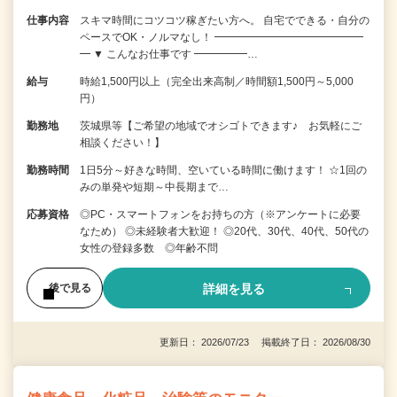
仕事内容
スキマ時間にコツコツ稼ぎたい方へ。 自宅でできる・自分の
ペースでOK・ノルマなし！ ━━━━━━━━━━━━━━
━ ▼ こんなお仕事です ━━━━━…
給与
時給1,500円以上（完全出来高制／時間額1,500円～5,000
円）
勤務地
茨城県等【ご希望の地域でオシゴトできます♪ お気軽にご
相談ください！】
勤務時間
1日5分～好きな時間、空いている時間に働けます！ ☆1回の
みの単発や短期～中長期まで…
応募資格
◎PC・スマートフォンをお持ちの方（※アンケートに必要
なため） ◎未経験者大歓迎！ ◎20代、30代、40代、50代の
女性の登録多数 ◎年齢不問
詳細を見る
後で見る
更新日： 2026/07/23 掲載終了日： 2026/08/30