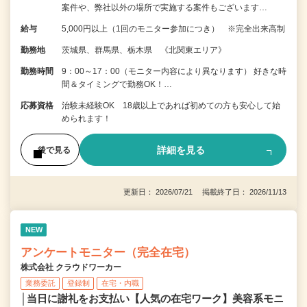
案件や、弊社以外の場所で実施する案件もございます…
給与
5,000円以上（1回のモニター参加につき） ※完全出来高制
勤務地
茨城県、群馬県、栃木県 《北関東エリア》
勤務時間
9：00～17：00（モニター内容により異なります） 好きな時
間＆タイミングで勤務OK！…
応募資格
治験未経験OK 18歳以上であれば初めての方も安心して始
められます！
詳細を見る
後で見る
更新日： 2026/07/21 掲載終了日： 2026/11/13
NEW
アンケートモニター（完全在宅）
株式会社 クラウドワーカー
業務委託
登録制
在宅・内職
│当日に謝礼をお支払い【人気の在宅ワーク】美容系モニ