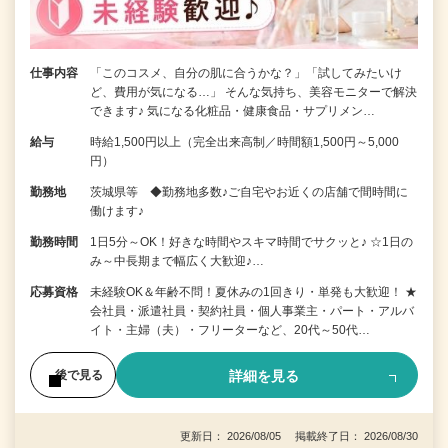
仕事内容
「このコスメ、自分の肌に合うかな？」「試してみたいけ
ど、費用が気になる…」 そんな気持ち、美容モニターで解決
できます♪ 気になる化粧品・健康食品・サプリメン…
給与
時給1,500円以上（完全出来高制／時間額1,500円～5,000
円）
勤務地
茨城県等 ◆勤務地多数♪ご自宅やお近くの店舗で間時間に
働けます♪
勤務時間
1日5分～OK！好きな時間やスキマ時間でサクッと♪ ☆1日の
み～中長期まで幅広く大歓迎♪…
応募資格
未経験OK＆年齢不問！夏休みの1回きり・単発も大歓迎！ ★
会社員・派遣社員・契約社員・個人事業主・パート・アルバ
イト・主婦（夫）・フリーターなど、20代～50代…
詳細を見る
後で見る
更新日： 2026/08/05 掲載終了日： 2026/08/30