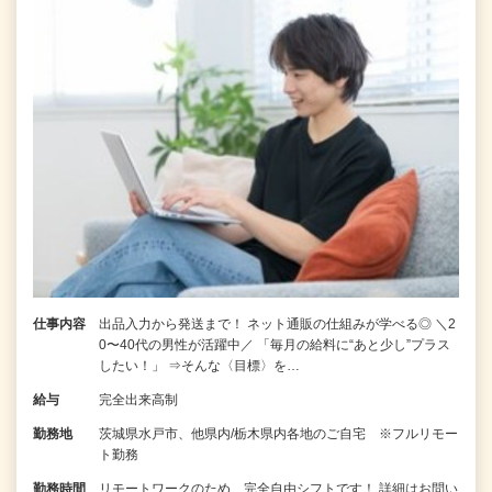
仕事内容
出品入力から発送まで！ ネット通販の仕組みが学べる◎ ＼2
0〜40代の男性が活躍中／ 「毎月の給料に“あと少し”プラス
したい！」 ⇒そんな〈目標〉を…
給与
完全出来高制
勤務地
茨城県水戸市、他県内/栃木県内各地のご自宅 ※フルリモー
ト勤務
勤務時間
リモートワークのため、完全自由シフトです！ 詳細はお問い