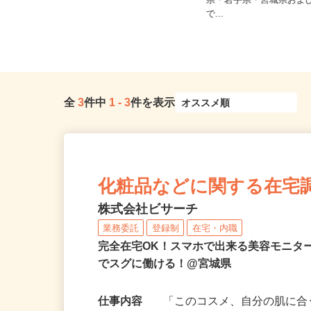
ご自宅※フルリモート勤
時給1,750円以上
県・岩手県・宮城県およ
宮城県登米市
で...
全
3
件中
1
-
3
件を表示
化粧品などに関する在宅
株式会社ビサーチ
業務委託
登録制
在宅・内職
完全在宅OK！スマホで出来る美容モニタ
でスグに働ける！@宮城県