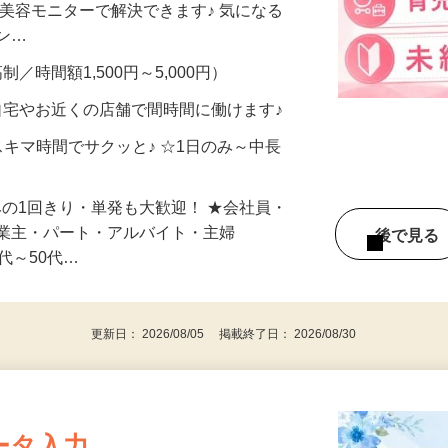
合うかな？」「試してみたいけど、費用が
、美容モニターで解決できます♪ 気になる
メン…
制／時間額1,500円～5,000円）
自宅やお近くの店舗で間時間に働けます♪
スキマ時間でサクッと♪ ☆1日のみ～中長
みの1回きり・単発も大歓迎！ ★会社員・
事業主・パート・アルバイト・主婦
後で見
代～50代…
更新日： 2026/08/05 掲載終了日： 2026/08/30