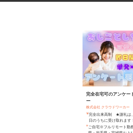
自動車部品の溶接作業
完全在宅可のアンケー
ー
株式会社 クラウドワーカー
完全出来高制 ★謝礼
UTエージェント株式会社 AGT北日本第一
日のうちに受け取れま
CU《AUTY1C...