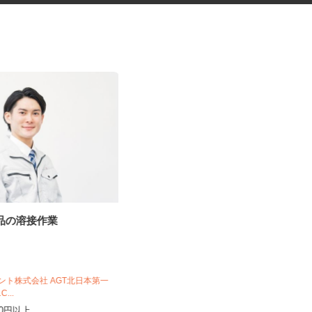
部品の溶接作業
完全在宅可のアンケートモニタ
ー
株式会社 クラウドワーカー
完全出来高制 ★謝礼は、最短で当
ジェント株式会社 AGT北日本第一
日のうちに受け取れます！
1C...