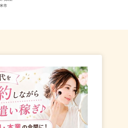
ご自宅※フルリモート勤務 青森
,750円以上
県・岩手県・宮城県および日本全国
県登米市
で...