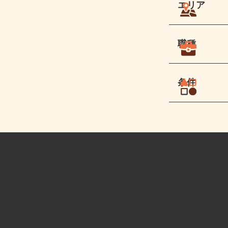
エリア
職種
条件