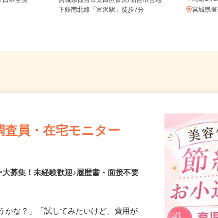
務 青森
時給1
び日本全国
宮城県仙台市太白区富沢/仙台市営地
下鉄南北線「富沢駅」徒歩7分
宮城
調査員・在宅モニター
ー大募集！未経験歓迎♪履歴書・面接不要