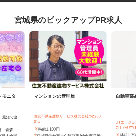
宮城県のピックアップPR求人
トモニタ
マンションの管理員
自動車
住友不動産建物サービス株式会社/tkp260
は、最短で当
01a
UTエー
す！
CU《AUTY
時給1,100円