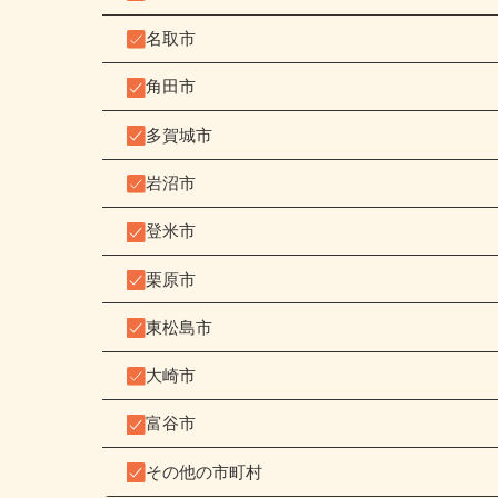
白石市
名取市
角田市
多賀城市
岩沼市
登米市
栗原市
東松島市
大崎市
富谷市
その他の市町村