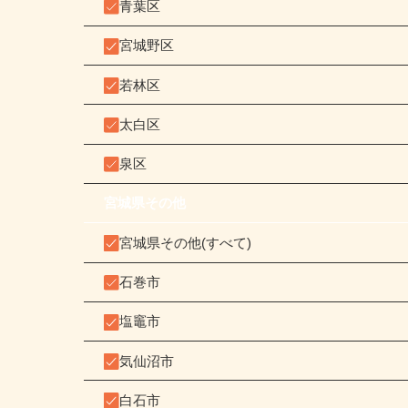
青葉区
宮城野区
若林区
太白区
泉区
宮城県その他
宮城県その他(すべて)
石巻市
塩竈市
気仙沼市