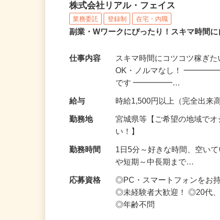
化粧品・サプリの在宅デ
株式会社リアル・フェイス
業務委託
登録制
在宅・内職
副業・Wワークにぴったり！スキマ時間に
仕事内容
スキマ時間にコツコツ稼ぎた
OK・ノルマなし！ ━━━━
です ━━━━━…
給与
時給1,500円以上（完全出来高
勤務地
宮城県等【ご希望の地域でオ
い！】
勤務時間
1日5分～好きな時間、空い
や短期～中長期まで…
応募資格
◎PC・スマートフォンをお
◎未経験者大歓迎！ ◎20代