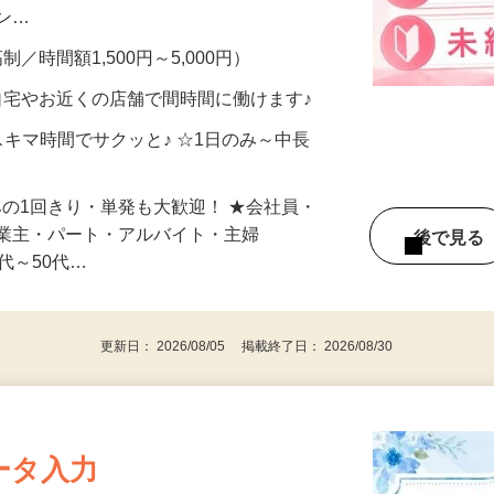
、美容モニターで解決できます♪ 気になる
メン…
制／時間額1,500円～5,000円）
自宅やお近くの店舗で間時間に働けます♪
スキマ時間でサクッと♪ ☆1日のみ～中長
みの1回きり・単発も大歓迎！ ★会社員・
事業主・パート・アルバイト・主婦
後で見
代～50代…
更新日： 2026/08/05 掲載終了日： 2026/08/30