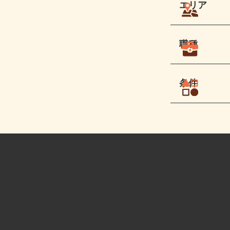
エリア
職種
条件