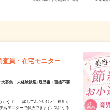
5-1-1（大
宮城県仙台市宮城野区榴岡（東西線
全国ど
「宮城野通駅」より徒歩5分、各線...
47都
調査員・在宅モニター
ー大募集！未経験歓迎♪履歴書・面接不要
合うかな？」「試してみたいけど、費用が