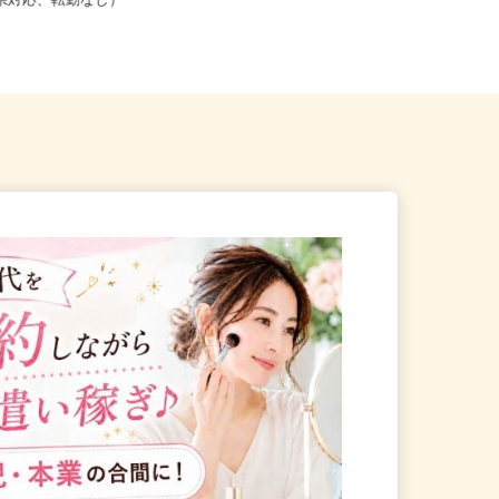
こからでも在宅勤務OK（全国
宮城県黒川郡大和町松坂平5-1-1（大
道府県対応、転勤なし）
衝ICより車にて5分）