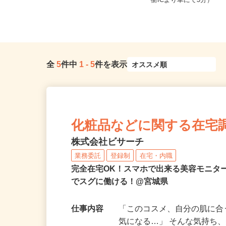
全国どこからでも在宅勤務OK（全国
宮城県黒川郡大和町松坂平
47都道府県対応、転勤なし）
衝ICより車にて5分）
全
5
件中
1
-
5
件を表示
化粧品などに関する在宅
株式会社ビサーチ
業務委託
登録制
在宅・内職
完全在宅OK！スマホで出来る美容モニタ
でスグに働ける！@宮城県
仕事内容
「このコスメ、自分の肌に