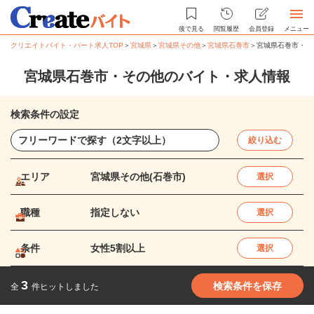
後で見る
閲覧履歴
会員登録
メニュー
クリエイトバイト・パート求人TOP
＞
宮城県
＞
宮城県その他
＞
宮城県石巻市
＞
宮城県石巻市・そ
宮城県石巻市・その他のバイト・求人情報
検索条件の設定
絞り込む
エリア
宮城県その他(石巻市)
選択
職種
指定しない
選択
条件
女性5割以上
選択
3
検索条件を保存
全
件ヒットしました