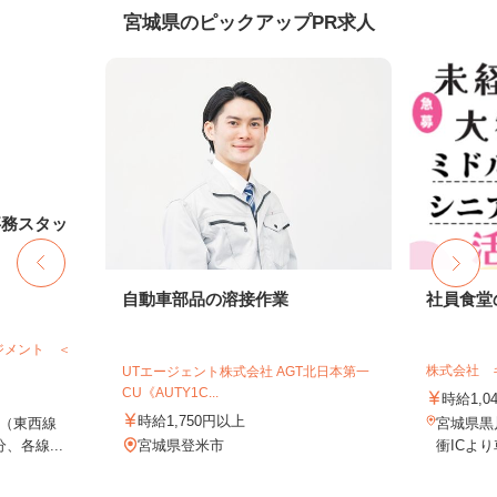
宮城県のピックアップPR求人
事務スタッ
自動車部品の溶接作業
社員食堂
ジメント ＜
株式会社 
UTエージェント株式会社 AGT北日本第一
CU《AUTY1C...
時給1,0
時給1,750円以上
（東西線
宮城県黒
、各線...
宮城県登米市
衝ICよ