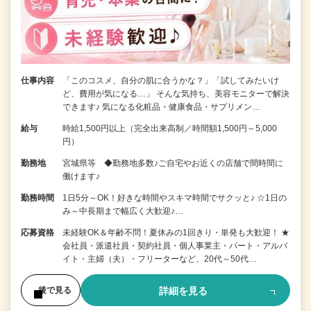
仕事内容
「このコスメ、自分の肌に合うかな？」「試してみたいけ
ど、費用が気になる…」 そんな気持ち、美容モニターで解決
できます♪ 気になる化粧品・健康食品・サプリメン…
給与
時給1,500円以上（完全出来高制／時間額1,500円～5,000
円）
勤務地
宮城県等 ◆勤務地多数♪ご自宅やお近くの店舗で間時間に
働けます♪
勤務時間
1日5分～OK！好きな時間やスキマ時間でサクッと♪ ☆1日の
み～中長期まで幅広く大歓迎♪…
応募資格
未経験OK＆年齢不問！夏休みの1回きり・単発も大歓迎！ ★
会社員・派遣社員・契約社員・個人事業主・パート・アルバ
イト・主婦（夫）・フリーターなど、20代～50代…
詳細を見る
後で見る