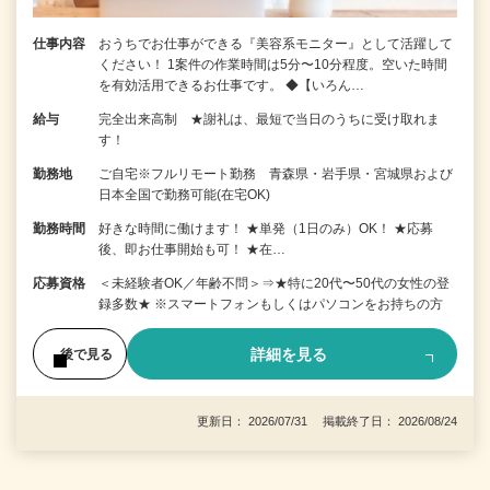
仕事内容
おうちでお仕事ができる『美容系モニター』として活躍して
ください！ 1案件の作業時間は5分〜10分程度。空いた時間
を有効活用できるお仕事です。 ◆【いろん…
給与
完全出来高制 ★謝礼は、最短で当日のうちに受け取れま
す！
勤務地
ご自宅※フルリモート勤務 青森県・岩手県・宮城県および
日本全国で勤務可能(在宅OK)
勤務時間
好きな時間に働けます！ ★単発（1日のみ）OK！ ★応募
後、即お仕事開始も可！ ★在…
応募資格
＜未経験者OK／年齢不問＞⇒★特に20代〜50代の女性の登
録多数★ ※スマートフォンもしくはパソコンをお持ちの方
詳細を見る
後で見る
更新日： 2026/07/31 掲載終了日： 2026/08/24