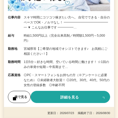
仕事内容
スキマ時間にコツコツ稼ぎたい方へ。 自宅でできる・自分の
ペースでOK・ノルマなし！ ━━━━━━━━━━━━━━
━ ▼ こんなお仕事です ━━━━━…
給与
時給1,500円以上（完全出来高制／時間額1,500円～5,000
円）
勤務地
宮城県等【ご希望の地域でオシゴトできます♪ お気軽にご
相談ください！】
勤務時間
1日5分～好きな時間、空いている時間に働けます！ ☆1回の
みの単発や短期～中長期まで…
応募資格
◎PC・スマートフォンをお持ちの方（※アンケートに必要
なため） ◎未経験者大歓迎！ ◎20代、30代、40代、50代の
女性の登録多数 ◎年齢不問
詳細を見る
後で見る
更新日： 2026/07/23 掲載終了日： 2026/08/30