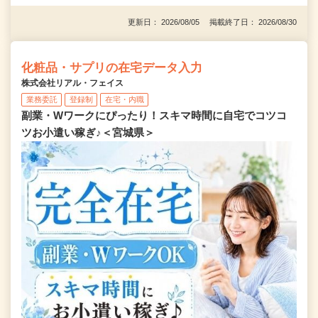
更新日： 2026/08/05 掲載終了日： 2026/08/30
化粧品・サプリの在宅データ入力
株式会社リアル・フェイス
業務委託
登録制
在宅・内職
副業・Wワークにぴったり！スキマ時間に自宅でコツコ
ツお小遣い稼ぎ♪＜宮城県＞