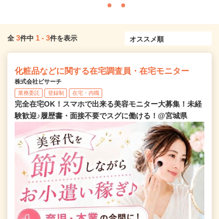
3
1
-
3
全
件中
件を表示
化粧品などに関する在宅調査員・在宅モニター
株式会社ビサーチ
業務委託
登録制
在宅・内職
完全在宅OK！スマホで出来る美容モニター大募集！未経
験歓迎♪履歴書・面接不要でスグに働ける！@宮城県