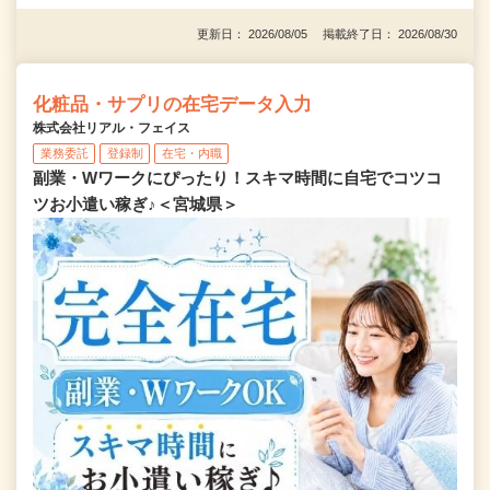
更新日： 2026/08/05 掲載終了日： 2026/08/30
化粧品・サプリの在宅データ入力
株式会社リアル・フェイス
業務委託
登録制
在宅・内職
副業・Wワークにぴったり！スキマ時間に自宅でコツコ
ツお小遣い稼ぎ♪＜宮城県＞