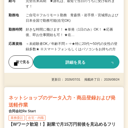
給与
完全出来高制 ★謝礼は、最短で当日のうちに受け取れま
す！
勤務地
ご自宅※フルリモート勤務 青森県・岩手県・宮城県および
日本全国で勤務可能(在宅OK)
勤務時間
好きな時間に働けます！ ★単発（1日のみ）OK！ ★応募
後、即お仕事開始も可！ ★在…
応募資格
＜未経験者OK／年齢不問＞⇒★特に20代〜50代の女性の登
録多数★ ※スマートフォンもしくはパソコンをお持ちの方
詳細を見る
後で見る
更新日： 2026/07/31 掲載終了日： 2026/08/24
ネットショップのデータ入力・商品登録および発
送軽作業
合同会社Re Start
業務委託
在宅・内職
【Wワーク歓迎！】副業で月15万円前後を見込めるフリ