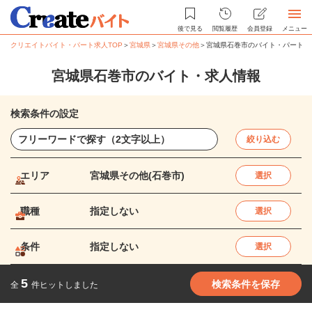
後で見る
閲覧履歴
会員登録
メニュー
クリエイトバイト・パート求人TOP
＞
宮城県
＞
宮城県その他
＞
宮城県石巻市のバイト・パート求
宮城県石巻市のバイト・求人情報
検索条件の設定
絞り込む
エリア
宮城県その他(石巻市)
選択
職種
指定しない
選択
条件
指定しない
選択
5
検索条件を保存
全
件ヒットしました