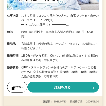
仕事内容
スキマ時間にコツコツ稼ぎたい方へ。 自宅でできる・自分の
ペースでOK・ノルマなし！ ━━━━━━━━━━━━━━
━ ▼ こんなお仕事です ━━━━━…
給与
時給1,500円以上（完全出来高制／時間額1,500円～5,000
円）
勤務地
宮城県等【ご希望の地域でオシゴトできます♪ お気軽にご
相談ください！】
勤務時間
1日5分～好きな時間、空いている時間に働けます！ ☆1回の
みの単発や短期～中長期まで…
応募資格
◎PC・スマートフォンをお持ちの方（※アンケートに必要
なため） ◎未経験者大歓迎！ ◎20代、30代、40代、50代の
女性の登録多数 ◎年齢不問
詳細を見る
後で見る
更新日： 2026/07/23 掲載終了日： 2026/08/30