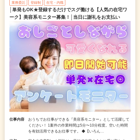
業務委託
登録制
在宅・内職
│単発もOK★登録するだけでスグ働ける【人気の在宅ワ
ーク】美容系モニター募集！│当日に謝礼をお支払い
仕事内容
おうちでお仕事ができる『美容系モニター』として活躍して
ください！ 1案件の作業時間は5分〜10分程度。空いた時間
を有効活用できるお仕事です。 ◆【いろん…