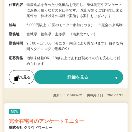
仕事内容
健康食品を食べたり化粧品を使用し、身体測定やアンケート
にお答え頂くなどのお仕事です。 来所が無くご自宅で出来る
案件や、弊社以外の場所で実施する案件もございます…
給与
5,000円以上（1回のモニター参加につき） ※完全出来高制
勤務地
宮城県、福島県、山形県 《南東北エリア》
勤務時間
9：00～17：00（モニター内容により異なります） 好きな時
間＆タイミングで勤務OK！…
応募資格
治験未経験OK 18歳以上であれば初めての方も安心して始
められます！
詳細を見る
後で見る
更新日： 2026/07/21 掲載終了日： 2026/11/13
NEW
完全在宅可のアンケートモニター
株式会社 クラウドワーカー