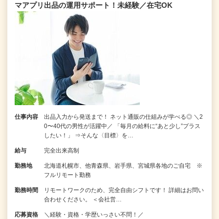
マアプリ出品の運用サポート！未経験／在宅OK
仕事内容
出品入力から発送まで！ ネット通販の仕組みが学べる◎ ＼2
0〜40代の男性が活躍中／ 「毎月の給料に“あと少し”プラス
したい！」 ⇒そんな〈目標〉を…
給与
完全出来高制
勤務地
北海道札幌市、他青森県、岩手県、宮城県各地のご自宅 ※
フルリモート勤務
勤務時間
リモートワークのため、完全自由シフトです！ 詳細はお問い
合わせください。 ＜会社営…
応募資格
＼経験・資格・学歴いっさい不問！／