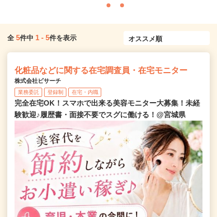
5
1
-
5
全
件中
件を表示
化粧品などに関する在宅調査員・在宅モニター
株式会社ビサーチ
業務委託
登録制
在宅・内職
完全在宅OK！スマホで出来る美容モニター大募集！未経
験歓迎♪履歴書・面接不要でスグに働ける！@宮城県