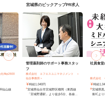
宮城県のピックアップPR求人
管理薬剤師のサポート事務スタッ
社員食堂
フ
tkp2600
株式会社 エフエスユニマネジメント ＜
仙台事務所＞
株式会社 
時給1,040円
時給1,0
JR仙山線
宮城県仙台市宮城野区榴岡（東西線
宮城県黒
「宮城野通駅」より徒歩5分、各線...
衝ICよ