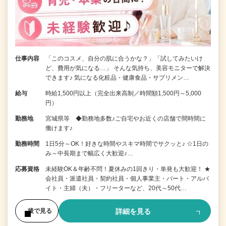
仕事内容
「このコスメ、自分の肌に合うかな？」「試してみたいけ
ど、費用が気になる…」 そんな気持ち、美容モニターで解決
できます♪ 気になる化粧品・健康食品・サプリメン…
給与
時給1,500円以上（完全出来高制／時間額1,500円～5,000
円）
勤務地
宮城県等 ◆勤務地多数♪ご自宅やお近くの店舗で間時間に
働けます♪
勤務時間
1日5分～OK！好きな時間やスキマ時間でサクッと♪ ☆1日の
み～中長期まで幅広く大歓迎♪…
応募資格
未経験OK＆年齢不問！夏休みの1回きり・単発も大歓迎！ ★
会社員・派遣社員・契約社員・個人事業主・パート・アルバ
イト・主婦（夫）・フリーターなど、20代～50代…
詳細を見る
後で見る