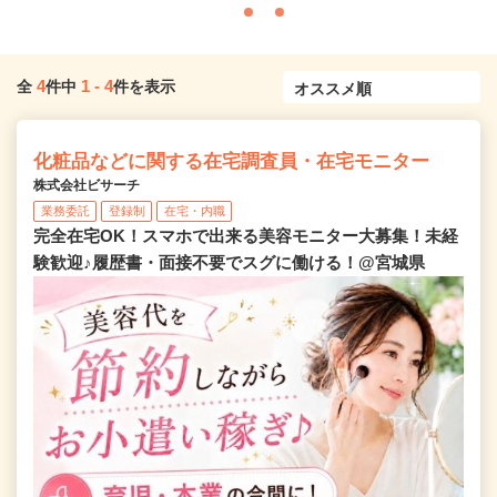
4
1
-
4
全
件中
件を表示
化粧品などに関する在宅調査員・在宅モニター
株式会社ビサーチ
業務委託
登録制
在宅・内職
完全在宅OK！スマホで出来る美容モニター大募集！未経
験歓迎♪履歴書・面接不要でスグに働ける！@宮城県