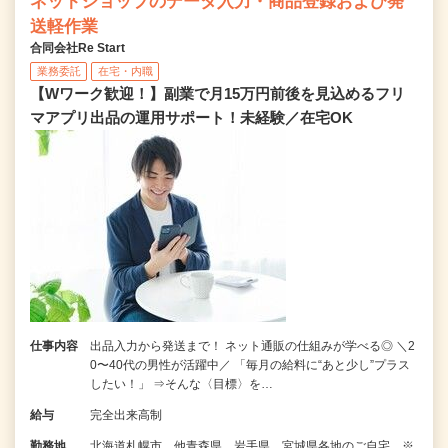
ネットショップのデータ入力・商品登録および発
送軽作業
合同会社Re Start
業務委託
在宅・内職
【Wワーク歓迎！】副業で月15万円前後を見込めるフリ
マアプリ出品の運用サポート！未経験／在宅OK
仕事内容
出品入力から発送まで！ ネット通販の仕組みが学べる◎ ＼2
0〜40代の男性が活躍中／ 「毎月の給料に“あと少し”プラス
したい！」 ⇒そんな〈目標〉を…
給与
完全出来高制
勤務地
北海道札幌市、他青森県、岩手県、宮城県各地のご自宅 ※