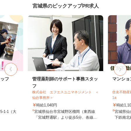
宮城県のピックアップPR求人
タッフ
管理薬剤師のサポート事務スタッ
マンショ
フ
株式会社 エフエスユニマネジメント ＜
住友不動産建
仙台事務所＞
1a
時給1,040円
時給1,1
-1-1（大
宮城県仙台市宮城野区榴岡（東西線
宮城県仙
「宮城野通駅」より徒歩5分、各線...
下鉄南北