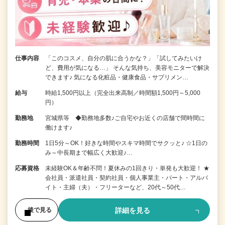
仕事内容
「このコスメ、自分の肌に合うかな？」「試してみたいけ
ど、費用が気になる…」 そんな気持ち、美容モニターで解決
できます♪ 気になる化粧品・健康食品・サプリメン…
給与
時給1,500円以上（完全出来高制／時間額1,500円～5,000
円）
勤務地
宮城県等 ◆勤務地多数♪ご自宅やお近くの店舗で間時間に
働けます♪
勤務時間
1日5分～OK！好きな時間やスキマ時間でサクッと♪ ☆1日の
み～中長期まで幅広く大歓迎♪…
応募資格
未経験OK＆年齢不問！夏休みの1回きり・単発も大歓迎！ ★
会社員・派遣社員・契約社員・個人事業主・パート・アルバ
イト・主婦（夫）・フリーターなど、20代～50代…
詳細を見る
後で見る