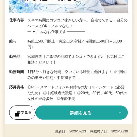
仕事内容
スキマ時間にコツコツ稼ぎたい方へ。 自宅でできる・自分の
ペースでOK・ノルマなし！ ━━━━━━━━━━━━━━
━ ▼ こんなお仕事です ━━━━━…
給与
時給1,500円以上（完全出来高制／時間額1,500円～5,000
円）
勤務地
宮城県等【ご希望の地域でオシゴトできます♪ お気軽にご
相談ください！】
勤務時間
1日5分～好きな時間、空いている時間に働けます！ ☆1回の
みの単発や短期～中長期まで…
応募資格
◎PC・スマートフォンをお持ちの方（※アンケートに必要
なため） ◎未経験者大歓迎！ ◎20代、30代、40代、50代の
女性の登録多数 ◎年齢不問
詳細を見る
後で見る
更新日： 2026/07/23 掲載終了日： 2026/08/30