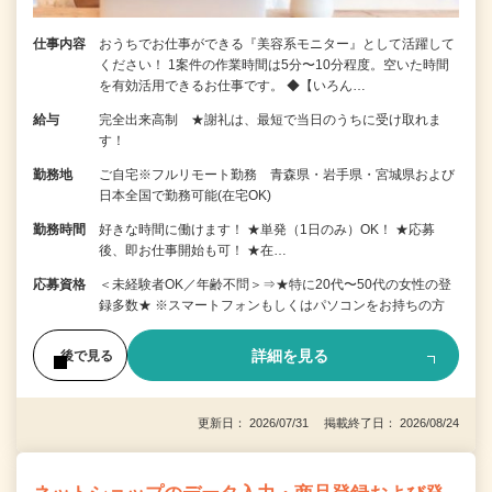
仕事内容
おうちでお仕事ができる『美容系モニター』として活躍して
ください！ 1案件の作業時間は5分〜10分程度。空いた時間
を有効活用できるお仕事です。 ◆【いろん…
給与
完全出来高制 ★謝礼は、最短で当日のうちに受け取れま
す！
勤務地
ご自宅※フルリモート勤務 青森県・岩手県・宮城県および
日本全国で勤務可能(在宅OK)
勤務時間
好きな時間に働けます！ ★単発（1日のみ）OK！ ★応募
後、即お仕事開始も可！ ★在…
応募資格
＜未経験者OK／年齢不問＞⇒★特に20代〜50代の女性の登
録多数★ ※スマートフォンもしくはパソコンをお持ちの方
詳細を見る
後で見る
更新日： 2026/07/31 掲載終了日： 2026/08/24