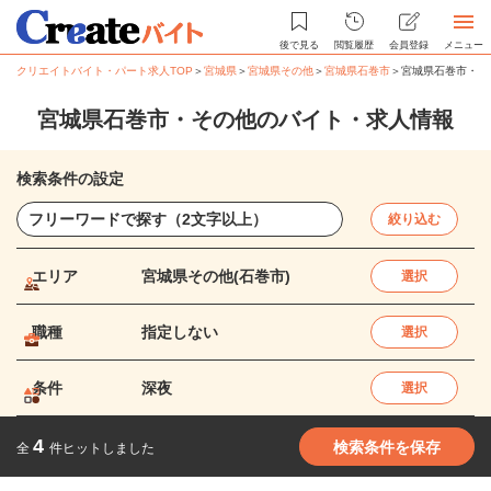
後で見る
閲覧履歴
会員登録
メニュー
クリエイトバイト・パート求人TOP
＞
宮城県
＞
宮城県その他
＞
宮城県石巻市
＞
宮城県石巻市・そ
宮城県石巻市・その他のバイト・求人情報
検索条件の設定
絞り込む
エリア
宮城県その他(石巻市)
選択
職種
指定しない
選択
条件
深夜
選択
4
検索条件を保存
全
件ヒットしました