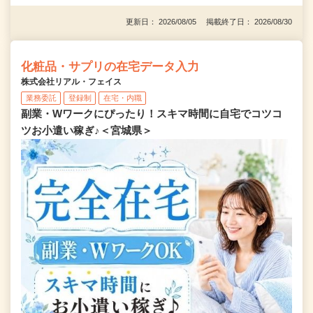
更新日： 2026/08/05 掲載終了日： 2026/08/30
化粧品・サプリの在宅データ入力
株式会社リアル・フェイス
業務委託
登録制
在宅・内職
副業・Wワークにぴったり！スキマ時間に自宅でコツコ
ツお小遣い稼ぎ♪＜宮城県＞