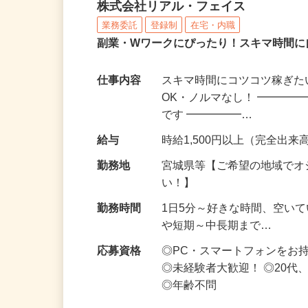
化粧品・サプリの在宅デ
株式会社リアル・フェイス
業務委託
登録制
在宅・内職
副業・Wワークにぴったり！スキマ時間に
仕事内容
スキマ時間にコツコツ稼ぎた
OK・ノルマなし！ ━━━━
です ━━━━━…
給与
時給1,500円以上（完全出来高
勤務地
宮城県等【ご希望の地域でオ
い！】
勤務時間
1日5分～好きな時間、空い
や短期～中長期まで…
応募資格
◎PC・スマートフォンをお
◎未経験者大歓迎！ ◎20代