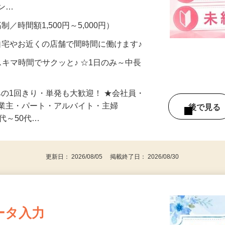
、美容モニターで解決できます♪ 気になる
メン…
制／時間額1,500円～5,000円）
自宅やお近くの店舗で間時間に働けます♪
スキマ時間でサクッと♪ ☆1日のみ～中長
みの1回きり・単発も大歓迎！ ★会社員・
事業主・パート・アルバイト・主婦
後で見
代～50代…
更新日： 2026/08/05 掲載終了日： 2026/08/30