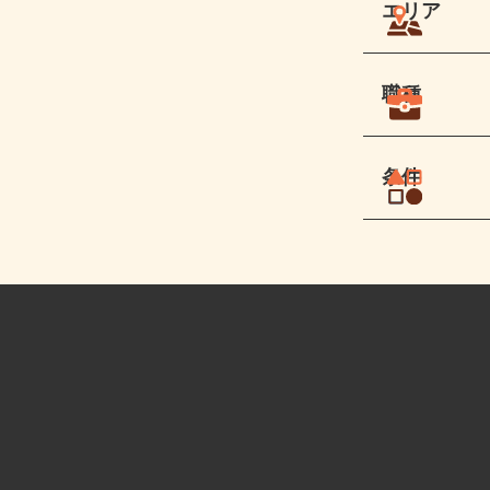
エリア
職種
条件