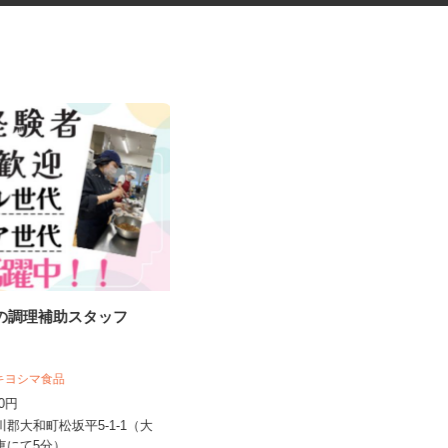
堂の調理補助スタッフ
管理薬剤師のサポート事務スタ
ッフ
株式会社 エフエスユニマネジメント
 キヨシマ食品
＜仙台事務所＞
040円
時給1,040円
黒川郡大和町松坂平5-1-1（大
宮城県仙台市宮城野区榴岡（東西線