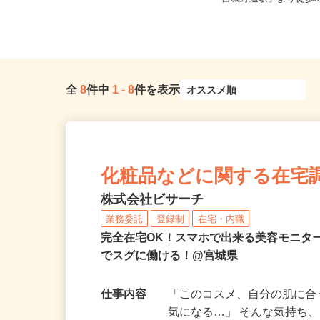
衝ICより車にて5分）
「宮城野通駅」より徒歩5
全
8
件中
1
-
8
件を表示
化粧品などに関する在宅
株式会社ビサーチ
業務委託
登録制
在宅・内職
完全在宅OK！スマホで出来る美容モニタ
でスグに働ける！@宮城県
仕事内容
「このコスメ、自分の肌に