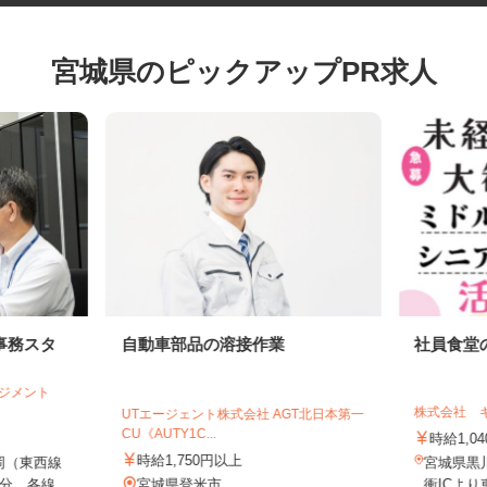
宮城県のピックアップPR求人
事務スタ
自動車部品の溶接作業
社員食
マネジメント
株式会社
UTエージェント株式会社 AGT北日本第一
CU《AUTY1C...
時給1,
時給1,750円以上
岡（東西線
宮城県