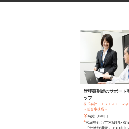
社員食堂の調理補助スタッフ
管理薬剤師のサポート
ッフ
株式会社 エフエスユニ
株式会社 キヨシマ食品
＜仙台事務所＞
時給1,040円
時給1,040円
宮城県黒川郡大和町松坂平5-1-1（大
宮城県仙台市宮城野区榴