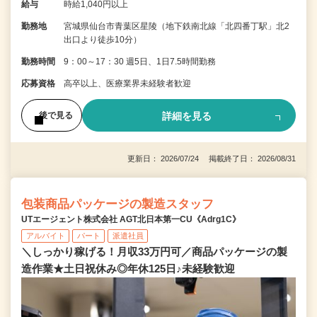
給与
時給1,040円以上
勤務地
宮城県仙台市青葉区星陵（地下鉄南北線「北四番丁駅」北2
出口より徒歩10分）
勤務時間
9：00～17：30 週5日、1日7.5時間勤務
応募資格
高卒以上、医療業界未経験者歓迎
詳細を見る
後で見る
更新日： 2026/07/24 掲載終了日： 2026/08/31
包装商品パッケージの製造スタッフ
UTエージェント株式会社 AGT北日本第一CU《Adrg1C》
アルバイト
パート
派遣社員
＼しっかり稼げる！月収33万円可／商品パッケージの製
造作業★土日祝休み◎年休125日♪未経験歓迎