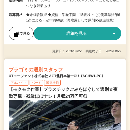
勤務時間
（1）8：00～17：00 （2）20：00～5：00 ※ほとんど毎日
つなぎ残業あり …
応募資格
◆未経験歓迎 ◆資格・学歴不問 18歳以上（労働基準法第6
1条による）定年満60歳（再雇用として原則65歳迄就業）
詳細を見る
後で見る
更新日： 2026/07/22 掲載終了日： 2026/08/27
プラゴミの選別スタッフ
UTエージェント株式会社 AGT北日本第一CU《ACHW1-PC》
アルバイト
パート
派遣社員
【モクモク作業】プラスチックごみをほぐして選別☆夜
勤専属・残業ほぼナシ！月収24万円可◎