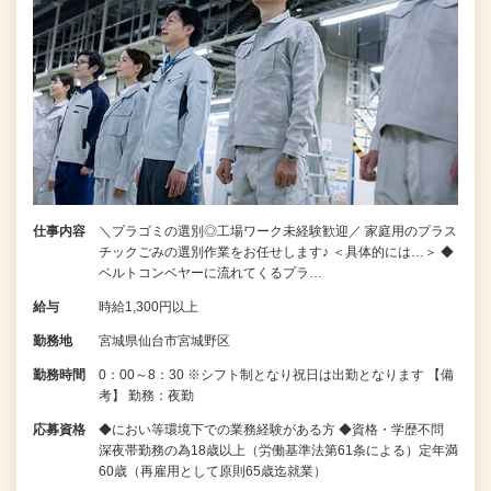
仕事内容
＼プラゴミの選別◎工場ワーク未経験歓迎／ 家庭用のプラス
チックごみの選別作業をお任せします♪ ＜具体的には…＞ ◆
ベルトコンベヤーに流れてくるプラ…
給与
時給1,300円以上
勤務地
宮城県仙台市宮城野区
勤務時間
0：00～8：30 ※シフト制となり祝日は出勤となります 【備
考】 勤務：夜勤
応募資格
◆におい等環境下での業務経験がある方 ◆資格・学歴不問
深夜帯勤務の為18歳以上（労働基準法第61条による）定年満
60歳（再雇用として原則65歳迄就業）