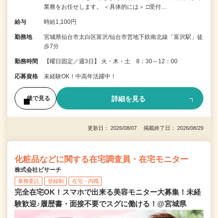
業務をお任せします。 ＜具体的には＞ □受付…
給与
時給1,100円
勤務地
宮城県仙台市太白区富沢/仙台市営地下鉄南北線「富沢駅」徒
歩7分
勤務時間
【曜日固定／週3日】 火・木・土 8：30～12：00
応募資格
未経験OK！中高年活躍中！
詳細を見る
後で見る
更新日： 2026/08/07 掲載終了日： 2026/08/29
化粧品などに関する在宅調査員・在宅モニター
株式会社ビサーチ
業務委託
登録制
在宅・内職
完全在宅OK！スマホで出来る美容モニター大募集！未経
験歓迎♪履歴書・面接不要でスグに働ける！@宮城県