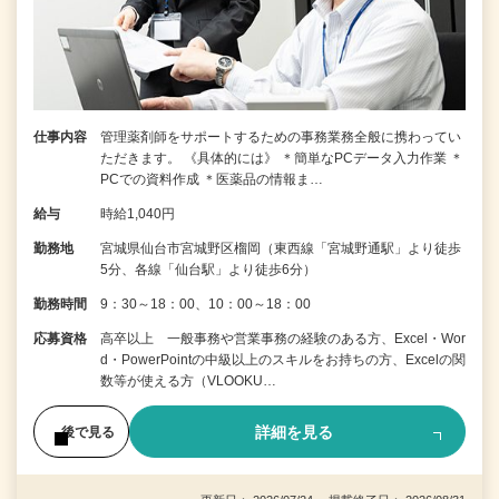
仕事内容
管理薬剤師をサポートするための事務業務全般に携わってい
ただきます。 《具体的には》 ＊簡単なPCデータ入力作業 ＊
PCでの資料作成 ＊医薬品の情報ま…
給与
時給1,040円
勤務地
宮城県仙台市宮城野区榴岡（東西線「宮城野通駅」より徒歩
5分、各線「仙台駅」より徒歩6分）
勤務時間
9：30～18：00、10：00～18：00
応募資格
高卒以上 一般事務や営業事務の経験のある方、Excel・Wor
d・PowerPointの中級以上のスキルをお持ちの方、Excelの関
数等が使える方（VLOOKU…
詳細を見る
後で見る