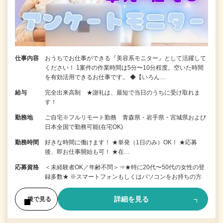
仕事内容
おうちでお仕事ができる『美容系モニター』として活躍して
ください！ 1案件の作業時間は5分〜10分程度。空いた時間
を有効活用できるお仕事です。 ◆【いろん…
給与
完全出来高制 ★謝礼は、最短で当日のうちに受け取れま
す！
勤務地
ご自宅※フルリモート勤務 青森県・岩手県・宮城県および
日本全国で勤務可能(在宅OK)
勤務時間
好きな時間に働けます！ ★単発（1日のみ）OK！ ★応募
後、即お仕事開始も可！ ★在…
応募資格
＜未経験者OK／年齢不問＞⇒★特に20代〜50代の女性の登
録多数★ ※スマートフォンもしくはパソコンをお持ちの方
詳細を見る
後で見る