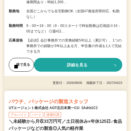
修期間あり：時給1,300…
勤務地
全国どこからでも在宅勤務OK（全国47都道府県対応、転勤
なし）
勤務時間
9：00〜18：00（9：00スタートで時短勤務は応相談※16：
00までなど） ◎週4日…
応募資格
【必須】会計事務所での実務経験5年以上（累計可）、1つの
事務所での経験が3年以上ある方、申告書の作成を1人で完結
できる方
詳細を見る
後で見る
更新日： 2026/08/06 掲載終了日： 2027/04/23
パウチ、パッケージの製造スタッフ
UTエージェント株式会社 AGT北日本第一CU《Adrb1C》
アルバイト
パート
派遣社員
＼未経験から月収33万円可／土日祝休み×年休125日♪食品
パッケージなどの製造◎人気の軽作業