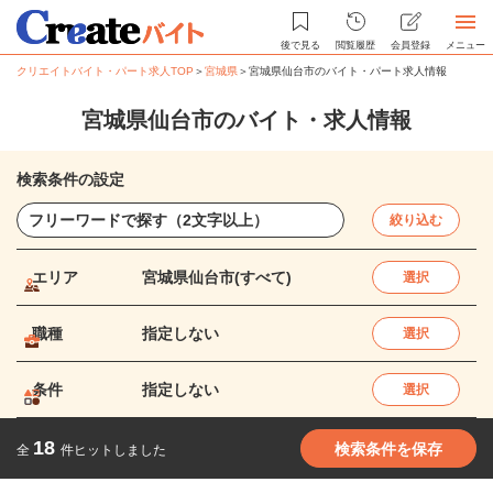
後で見る
閲覧履歴
会員登録
メニュー
クリエイトバイト・パート求人TOP
＞
宮城県
＞
宮城県仙台市のバイト・パート求人情報
宮城県仙台市のバイト・求人情報
検索条件の設定
絞り込む
エリア
宮城県仙台市(すべて)
選択
職種
指定しない
選択
条件
指定しない
選択
18
検索条件を保存
全
件ヒットしました