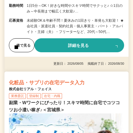
勤務時間
1日5分～OK！好きな時間やスキマ時間でサクッと♪ ☆1日の
み～中長期まで幅広く大歓迎♪…
応募資格
未経験OK＆年齢不問！夏休みの1回きり・単発も大歓迎！ ★
会社員・派遣社員・契約社員・個人事業主・パート・アルバ
イト・主婦（夫）・フリーターなど、20代～50代…
詳細を見る
後で見る
更新日： 2026/08/05 掲載終了日： 2026/08/30
化粧品・サプリの在宅データ入力
株式会社リアル・フェイス
業務委託
登録制
在宅・内職
副業・Wワークにぴったり！スキマ時間に自宅でコツコ
ツお小遣い稼ぎ♪＜宮城県＞