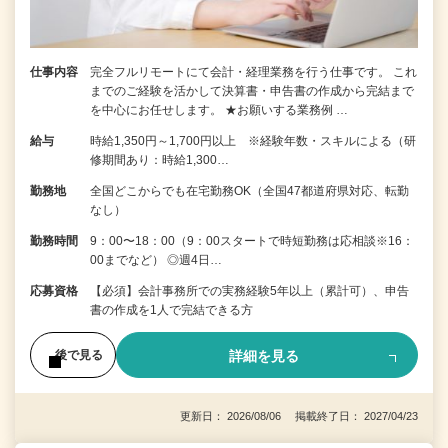
仕事内容
完全フルリモートにて会計・経理業務を行う仕事です。 これ
までのご経験を活かして決算書・申告書の作成から完結まで
を中⼼にお任せします。 ★お願いする業務例 …
給与
時給1,350円～1,700円以上 ※経験年数・スキルによる（研
修期間あり：時給1,300…
勤務地
全国どこからでも在宅勤務OK（全国47都道府県対応、転勤
なし）
勤務時間
9：00〜18：00（9：00スタートで時短勤務は応相談※16：
00までなど） ◎週4日…
応募資格
【必須】会計事務所での実務経験5年以上（累計可）、申告
書の作成を1人で完結できる方
詳細を見る
後で見る
更新日： 2026/08/06 掲載終了日： 2027/04/23