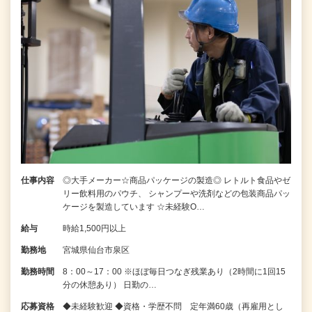
仕事内容
◎大手メーカー☆商品パッケージの製造◎ レトルト食品やゼ
リー飲料用のパウチ、 シャンプーや洗剤などの包装商品パッ
ケージを製造しています ☆未経験O…
給与
時給1,500円以上
勤務地
宮城県仙台市泉区
勤務時間
8：00～17：00 ※ほぼ毎日つなぎ残業あり（2時間に1回15
分の休憩あり） 日勤の…
応募資格
◆未経験歓迎 ◆資格・学歴不問 定年満60歳（再雇用とし