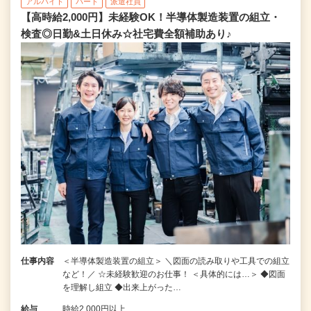
アルバイト
パート
派遣社員
【高時給2,000円】未経験OK！半導体製造装置の組立・
検査◎日勤&土日休み☆社宅費全額補助あり♪
仕事内容
＜半導体製造装置の組立＞ ＼図面の読み取りや工具での組立
など！／ ☆未経験歓迎のお仕事！ ＜具体的には…＞ ◆図面
を理解し組立 ◆出来上がった…
給与
時給2,000円以上