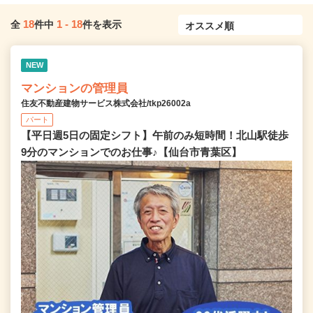
18
1
-
18
全
件中
件を表示
NEW
マンションの管理員
住友不動産建物サービス株式会社/tkp26002a
パート
【平日週5日の固定シフト】午前のみ短時間！北山駅徒歩
9分のマンションでのお仕事♪【仙台市青葉区】