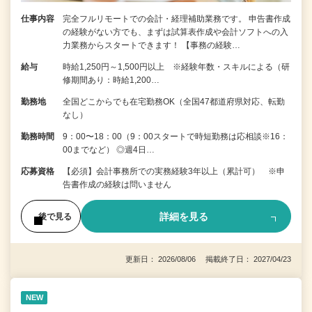
仕事内容
完全フルリモートでの会計・経理補助業務です。 申告書作成
の経験がない⽅でも、まずは試算表作成や会計ソフトへの⼊
⼒業務からスタートできます！ 【事務の経験…
給与
時給1,250円～1,500円以上 ※経験年数・スキルによる（研
修期間あり：時給1,200…
勤務地
全国どこからでも在宅勤務OK（全国47都道府県対応、転勤
なし）
勤務時間
9：00〜18：00（9：00スタートで時短勤務は応相談※16：
00までなど） ◎週4日…
応募資格
【必須】会計事務所での実務経験3年以上（累計可） ※申
告書作成の経験は問いません
詳細を見る
後で見る
更新日： 2026/08/06 掲載終了日： 2027/04/23
NEW