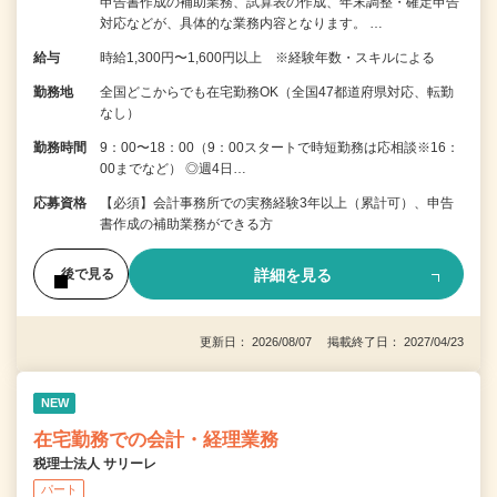
申告書作成の補助業務、試算表の作成、年末調整・確定申告
対応などが、具体的な業務内容となります。 …
給与
時給1,300円〜1,600円以上 ※経験年数・スキルによる
勤務地
全国どこからでも在宅勤務OK（全国47都道府県対応、転勤
なし）
勤務時間
9：00〜18：00（9：00スタートで時短勤務は応相談※16：
00までなど） ◎週4日…
応募資格
【必須】会計事務所での実務経験3年以上（累計可）、申告
書作成の補助業務ができる方
詳細を見る
後で見る
更新日： 2026/08/07 掲載終了日： 2027/04/23
NEW
在宅勤務での会計・経理業務
税理士法人 サリーレ
パート