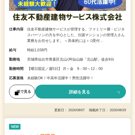
仕事内容
住友不動産建物サービスが管理する、ファミリー層・ビジネ
スパーソンの方を中心とした、分譲マンションの管理人さん
業務をお任せします。 ＜具体的には＞ □受付…
給与
時給1,038円
勤務地
宮城県仙台市青葉区北山/JR仙山線「北山駅」徒歩9分
勤務時間
【曜日固定／週5日】 月～金 9：00～12：00
応募資格
未経験OK！中高年活躍中！男性活躍中！
詳細を見る
後で見る
更新日： 2026/08/07 掲載終了日： 2026/08/29
NEW