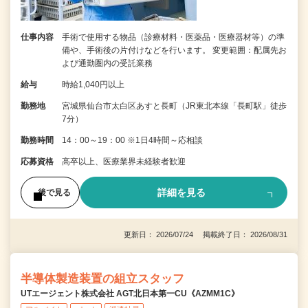
仕事内容
手術で使用する物品（診療材料・医薬品・医療器材等）の準
備や、手術後の片付けなどを行います。 変更範囲：配属先お
よび通勤圏内の受託業務
給与
時給1,040円以上
勤務地
宮城県仙台市太白区あすと長町（JR東北本線「長町駅」徒歩
7分）
勤務時間
14：00～19：00 ※1日4時間～応相談
応募資格
高卒以上、医療業界未経験者歓迎
詳細を見る
後で見る
更新日： 2026/07/24 掲載終了日： 2026/08/31
半導体製造装置の組立スタッフ
UTエージェント株式会社 AGT北日本第一CU《AZMM1C》