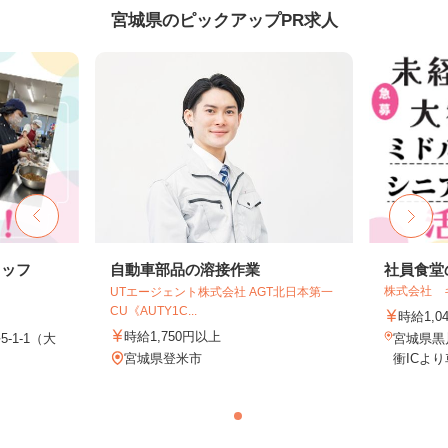
宮城県のピックアップPR求人
タッフ
自動車部品の溶接作業
社員食堂
株式会社 
UTエージェント株式会社 AGT北日本第一
CU《AUTY1C...
時給1,0
時給1,750円以上
-1-1（大
宮城県黒
宮城県登米市
衝ICよ