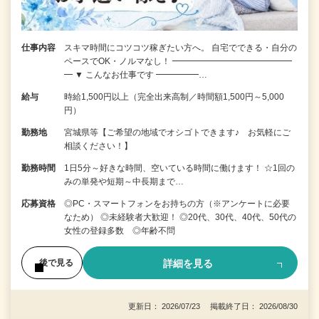
仕事内容
スキマ時間にコツコツ稼ぎたい方へ。 自宅でできる・自分の
ペースでOK・ノルマなし！ ━━━━━━━━━━━━━━
━ ▼ こんなお仕事です ━━━━━…
給与
時給1,500円以上（完全出来高制／時間額1,500円～5,000
円）
勤務地
宮城県等【ご希望の地域でオシゴトできます♪ お気軽にご
相談ください！】
勤務時間
1日5分～好きな時間、空いている時間に働けます！ ☆1回の
みの単発や短期～中長期まで…
応募資格
◎PC・スマートフォンをお持ちの方（※アンケートに必要
なため） ◎未経験者大歓迎！ ◎20代、30代、40代、50代の
女性の登録多数 ◎年齢不問
詳細を見る
後で見る
更新日： 2026/07/23 掲載終了日： 2026/08/30