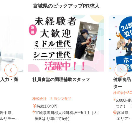
宮城県のピックアップPR求人
タ入力・商
社員食堂の調理補助スタッフ
健康食品
ター
株式会社SO
株式会社 キヨシマ食品
5,000
時給1,040円
つき） 
岩手県、
宮城県黒川郡大和町松坂平5-1-1（大
宮城県、
リモー...
衝ICより車にて5分）
エリア》