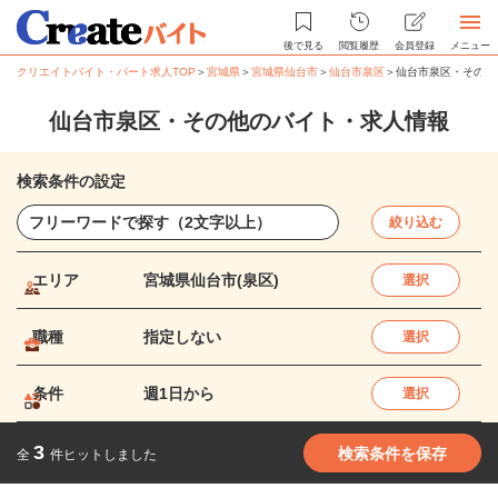
後で見る
閲覧履歴
会員登録
メニュー
クリエイトバイト・パート求人TOP
＞
宮城県
＞
宮城県仙台市
＞
仙台市泉区
＞
仙台市泉区・その他
仙台市泉区・その他のバイト・求人情報
検索条件の設定
絞り込む
エリア
宮城県仙台市(泉区)
選択
職種
指定しない
選択
条件
週1日から
選択
3
検索条件を保存
全
件ヒットしました