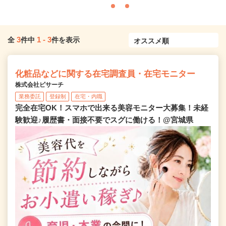
3
1
-
3
全
件中
件を表示
化粧品などに関する在宅調査員・在宅モニター
株式会社ビサーチ
業務委託
登録制
在宅・内職
完全在宅OK！スマホで出来る美容モニター大募集！未経
験歓迎♪履歴書・面接不要でスグに働ける！@宮城県