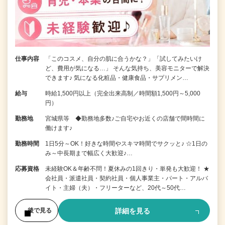
仕事内容
「このコスメ、自分の肌に合うかな？」「試してみたいけ
ど、費用が気になる…」 そんな気持ち、美容モニターで解決
できます♪ 気になる化粧品・健康食品・サプリメン…
給与
時給1,500円以上（完全出来高制／時間額1,500円～5,000
円）
勤務地
宮城県等 ◆勤務地多数♪ご自宅やお近くの店舗で間時間に
働けます♪
勤務時間
1日5分～OK！好きな時間やスキマ時間でサクッと♪ ☆1日の
み～中長期まで幅広く大歓迎♪…
応募資格
未経験OK＆年齢不問！夏休みの1回きり・単発も大歓迎！ ★
会社員・派遣社員・契約社員・個人事業主・パート・アルバ
イト・主婦（夫）・フリーターなど、20代～50代…
詳細を見る
後で見る