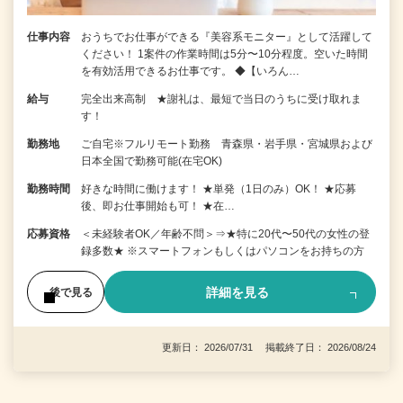
仕事内容
おうちでお仕事ができる『美容系モニター』として活躍して
ください！ 1案件の作業時間は5分〜10分程度。空いた時間
を有効活用できるお仕事です。 ◆【いろん…
給与
完全出来高制 ★謝礼は、最短で当日のうちに受け取れま
す！
勤務地
ご自宅※フルリモート勤務 青森県・岩手県・宮城県および
日本全国で勤務可能(在宅OK)
勤務時間
好きな時間に働けます！ ★単発（1日のみ）OK！ ★応募
後、即お仕事開始も可！ ★在…
応募資格
＜未経験者OK／年齢不問＞⇒★特に20代〜50代の女性の登
録多数★ ※スマートフォンもしくはパソコンをお持ちの方
詳細を見る
後で見る
更新日： 2026/07/31 掲載終了日： 2026/08/24