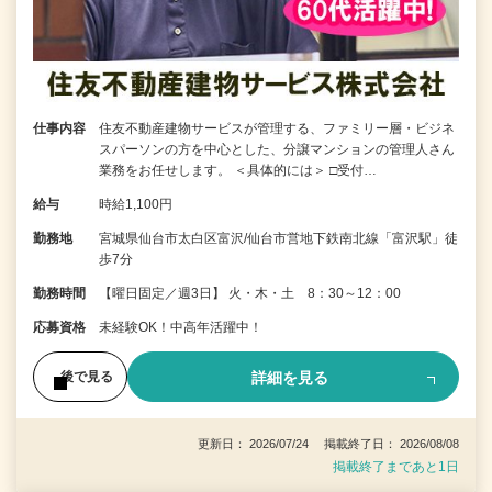
仕事内容
住友不動産建物サービスが管理する、ファミリー層・ビジネ
スパーソンの方を中心とした、分譲マンションの管理人さん
業務をお任せします。 ＜具体的には＞ □受付…
給与
時給1,100円
勤務地
宮城県仙台市太白区富沢/仙台市営地下鉄南北線「富沢駅」徒
歩7分
勤務時間
【曜日固定／週3日】 火・木・土 8：30～12：00
応募資格
未経験OK！中高年活躍中！
詳細を見る
後で見る
更新日： 2026/07/24 掲載終了日： 2026/08/08
掲載終了まであと1日