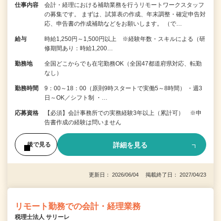
仕事内容
会計・経理における補助業務を行うリモートワークスタッフ
の募集です。 まずは、試算表の作成、年末調整・確定申告対
応、申告書の作成補助などをお願いします。 （で…
給与
時給1,250円～1,500円以上 ※経験年数・スキルによる（研
修期間あり：時給1,200…
勤務地
全国どこからでも在宅勤務OK（全国47都道府県対応、転勤
なし）
勤務時間
9：00～18：00（原則9時スタートで実働5～8時間） ・週3
日～OK／シフト制 ・…
応募資格
【必須】会計事務所での実務経験3年以上（累計可） ※申
告書作成の経験は問いません
詳細を見る
後で見る
更新日： 2026/06/04 掲載終了日： 2027/04/23
リモート勤務での会計・経理業務
税理士法人 サリーレ