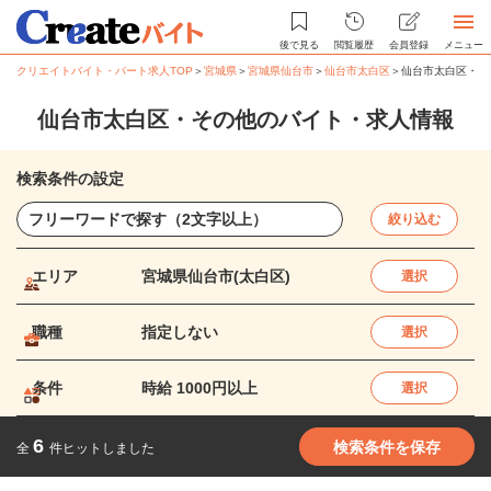
後で見る
閲覧履歴
会員登録
メニュー
クリエイトバイト・パート求人TOP
＞
宮城県
＞
宮城県仙台市
＞
仙台市太白区
＞
仙台市太白区・そ
仙台市太白区・その他のバイト・求人情報
検索条件の設定
絞り込む
エリア
宮城県仙台市(太白区)
選択
職種
指定しない
選択
条件
時給 1000円以上
選択
6
検索条件を保存
全
件ヒットしました