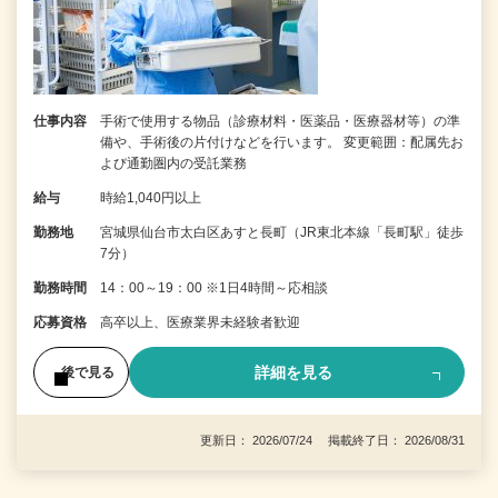
仕事内容
手術で使用する物品（診療材料・医薬品・医療器材等）の準
備や、手術後の片付けなどを行います。 変更範囲：配属先お
よび通勤圏内の受託業務
給与
時給1,040円以上
勤務地
宮城県仙台市太白区あすと長町（JR東北本線「長町駅」徒歩
7分）
勤務時間
14：00～19：00 ※1日4時間～応相談
応募資格
高卒以上、医療業界未経験者歓迎
詳細を見る
後で見る
更新日： 2026/07/24 掲載終了日： 2026/08/31