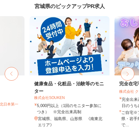
宮城県のピックアップPR求人
健康食品・化粧品・治験等のモニ
完全在宅
ター
株式会社 
株式会社SOUKEN
完全出来
T北日本第一
5,000円以上（1回のモニター参加に
日のうち
つき） ※完全出来高制
ご自宅※
宮城県、福島県、山形県 《南東北
県・岩手
エリア》
で...