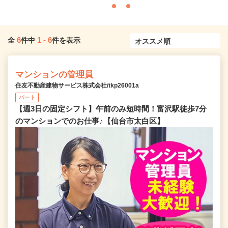
6
1
-
6
全
件中
件を表示
マンションの管理員
住友不動産建物サービス株式会社/tkp26001a
パート
【週3日の固定シフト】午前のみ短時間！富沢駅徒歩7分
のマンションでのお仕事♪【仙台市太白区】