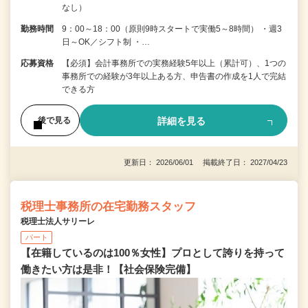
なし）
勤務時間
9：00～18：00（原則9時スタートで実働5～8時間） ・週3
日～OK／シフト制 ・…
応募資格
【必須】会計事務所での実務経験5年以上（累計可）、1つの
事務所での経験が3年以上ある方、申告書の作成を1人で完結
できる方
詳細を見る
後で見る
更新日： 2026/06/01 掲載終了日： 2027/04/23
税理士事務所の在宅勤務スタッフ
税理士法人サリーレ
パート
【在籍しているのは100％女性】プロとして誇りを持って
働きたい方は是非！【社会保険完備】