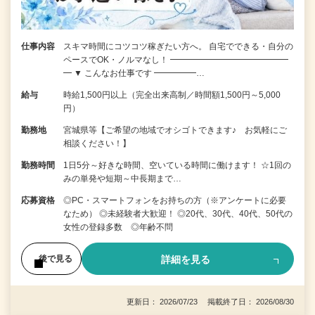
仕事内容
スキマ時間にコツコツ稼ぎたい方へ。 自宅でできる・自分の
ペースでOK・ノルマなし！ ━━━━━━━━━━━━━━
━ ▼ こんなお仕事です ━━━━━…
給与
時給1,500円以上（完全出来高制／時間額1,500円～5,000
円）
勤務地
宮城県等【ご希望の地域でオシゴトできます♪ お気軽にご
相談ください！】
勤務時間
1日5分～好きな時間、空いている時間に働けます！ ☆1回の
みの単発や短期～中長期まで…
応募資格
◎PC・スマートフォンをお持ちの方（※アンケートに必要
なため） ◎未経験者大歓迎！ ◎20代、30代、40代、50代の
女性の登録多数 ◎年齢不問
詳細を見る
後で見る
更新日： 2026/07/23 掲載終了日： 2026/08/30