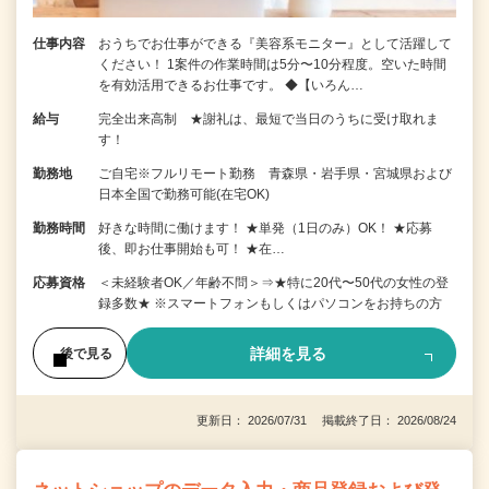
仕事内容
おうちでお仕事ができる『美容系モニター』として活躍して
ください！ 1案件の作業時間は5分〜10分程度。空いた時間
を有効活用できるお仕事です。 ◆【いろん…
給与
完全出来高制 ★謝礼は、最短で当日のうちに受け取れま
す！
勤務地
ご自宅※フルリモート勤務 青森県・岩手県・宮城県および
日本全国で勤務可能(在宅OK)
勤務時間
好きな時間に働けます！ ★単発（1日のみ）OK！ ★応募
後、即お仕事開始も可！ ★在…
応募資格
＜未経験者OK／年齢不問＞⇒★特に20代〜50代の女性の登
録多数★ ※スマートフォンもしくはパソコンをお持ちの方
詳細を見る
後で見る
更新日： 2026/07/31 掲載終了日： 2026/08/24