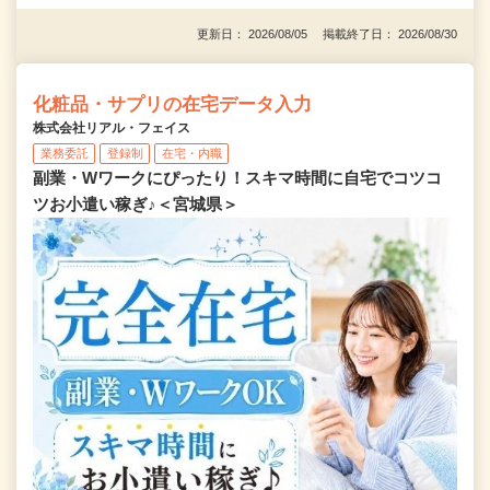
更新日： 2026/08/05 掲載終了日： 2026/08/30
化粧品・サプリの在宅データ入力
株式会社リアル・フェイス
業務委託
登録制
在宅・内職
副業・Wワークにぴったり！スキマ時間に自宅でコツコ
ツお小遣い稼ぎ♪＜宮城県＞