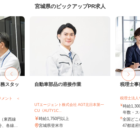
宮城県のピックアップPR求人
事務スタッ
自動車部品の溶接作業
税理士事
税理士法人
ジメント ＜
UTエージェント株式会社 AGT北日本第一
時給1,3
CU《AUTY1C...
年数・ス
時給1,750円以上
（東西線
全国どこ
、各線...
宮城県登米市
47都道