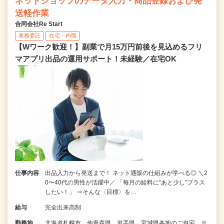
ネットショップのデータ入力・商品登録および発
送軽作業
合同会社Re Start
業務委託
在宅・内職
【Wワーク歓迎！】副業で月15万円前後を見込めるフリ
マアプリ出品の運用サポート！未経験／在宅OK
仕事内容
出品入力から発送まで！ ネット通販の仕組みが学べる◎ ＼2
0〜40代の男性が活躍中／ 「毎月の給料に“あと少し”プラス
したい！」 ⇒そんな〈目標〉を…
給与
完全出来高制
勤務地
北海道札幌市、他青森県、岩手県、宮城県各地のご自宅 ※