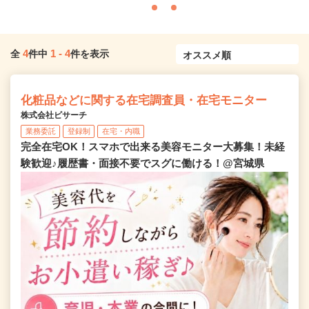
4
1
-
4
全
件中
件を表示
化粧品などに関する在宅調査員・在宅モニター
株式会社ビサーチ
業務委託
登録制
在宅・内職
完全在宅OK！スマホで出来る美容モニター大募集！未経
験歓迎♪履歴書・面接不要でスグに働ける！@宮城県