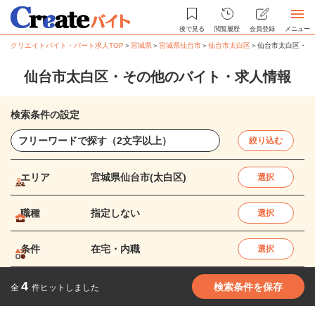
後で見る
閲覧履歴
会員登録
メニュー
クリエイトバイト・パート求人TOP
＞
宮城県
＞
宮城県仙台市
＞
仙台市太白区
＞
仙台市太白区・そ
仙台市太白区・その他のバイト・求人情報
検索条件の設定
絞り込む
エリア
宮城県仙台市(太白区)
選択
職種
指定しない
選択
条件
在宅・内職
選択
4
検索条件を保存
全
件ヒットしました