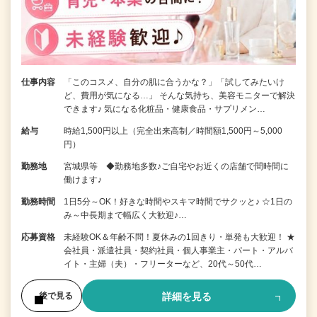
仕事内容
「このコスメ、自分の肌に合うかな？」「試してみたいけ
ど、費用が気になる…」 そんな気持ち、美容モニターで解決
できます♪ 気になる化粧品・健康食品・サプリメン…
給与
時給1,500円以上（完全出来高制／時間額1,500円～5,000
円）
勤務地
宮城県等 ◆勤務地多数♪ご自宅やお近くの店舗で間時間に
働けます♪
勤務時間
1日5分～OK！好きな時間やスキマ時間でサクッと♪ ☆1日の
み～中長期まで幅広く大歓迎♪…
応募資格
未経験OK＆年齢不問！夏休みの1回きり・単発も大歓迎！ ★
会社員・派遣社員・契約社員・個人事業主・パート・アルバ
イト・主婦（夫）・フリーターなど、20代～50代…
詳細を見る
後で見る