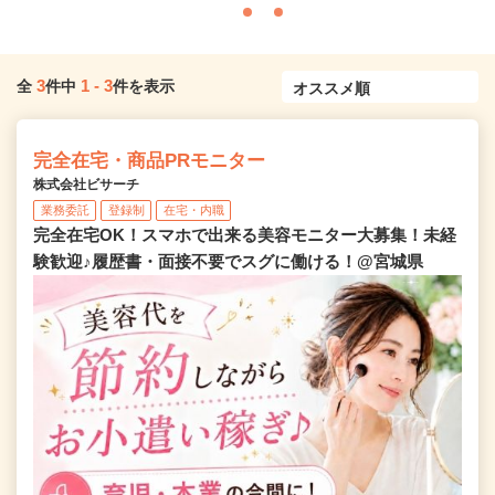
3
1
-
3
全
件中
件を表示
完全在宅・商品PRモニター
株式会社ビサーチ
業務委託
登録制
在宅・内職
完全在宅OK！スマホで出来る美容モニター大募集！未経
験歓迎♪履歴書・面接不要でスグに働ける！@宮城県