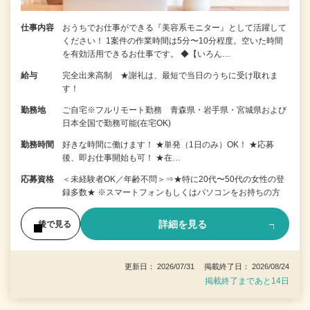
仕事内容
おうちでお仕事ができる『美容系モニター』として活躍して
ください！ 1案件の作業時間は5分〜10分程度。空いた時間
を有効活用できるお仕事です。 ◆【いろん…
給与
完全出来高制 ★謝礼は、最短で当日のうちに受け取れま
す！
勤務地
ご自宅※フルリモート勤務 青森県・岩手県・宮城県および
日本全国で勤務可能(在宅OK)
勤務時間
好きな時間に働けます！ ★単発（1日のみ）OK！ ★応募
後、即お仕事開始も可！ ★在…
応募資格
＜未経験者OK／年齢不問＞⇒★特に20代〜50代の女性の登
録多数★ ※スマートフォンもしくはパソコンをお持ちの方
詳細を見る
後で見る
更新日： 2026/07/31 掲載終了日： 2026/08/24
掲載終了まであと14日