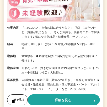
仕事内容
「このコスメ、自分の肌に合うかな？」「試してみたいけ
ど、費用が気になる…」 そんな気持ち、美容モニターで解決
できます♪ 気になる化粧品・健康食品・サプリメン…
給与
時給1,500円以上（完全出来高制／時間額1,500円～5,000
円）
勤務地
宮城県等 ◆勤務地多数♪ご自宅やお近くの店舗で間時間に
働けます♪
勤務時間
1日5分～OK！好きな時間やスキマ時間でサクッと♪ ☆1日の
み～中長期まで幅広く大歓迎♪…
応募資格
未経験OK＆年齢不問！夏休みの1回きり・単発も大歓迎！ ★
会社員・派遣社員・契約社員・個人事業主・パート・アルバ
イト・主婦（夫）・フリーターなど、20代～50代…
詳細を見る
後で見る