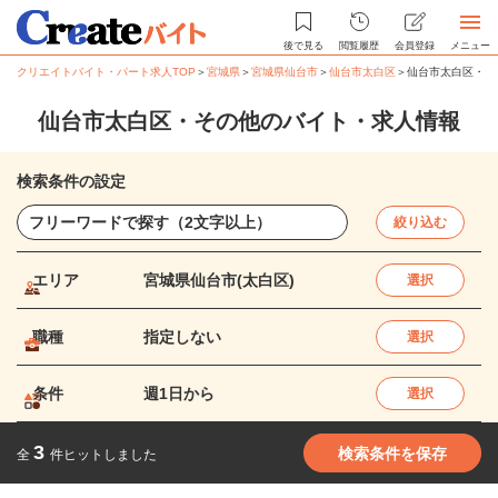
後で見る
閲覧履歴
会員登録
メニュー
クリエイトバイト・パート求人TOP
＞
宮城県
＞
宮城県仙台市
＞
仙台市太白区
＞
仙台市太白区・そ
仙台市太白区・その他のバイト・求人情報
検索条件の設定
絞り込む
エリア
宮城県仙台市(太白区)
選択
職種
指定しない
選択
条件
週1日から
選択
3
検索条件を保存
全
件ヒットしました