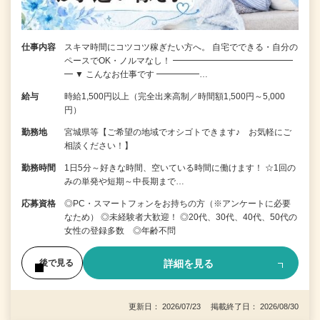
仕事内容
スキマ時間にコツコツ稼ぎたい方へ。 自宅でできる・自分の
ペースでOK・ノルマなし！ ━━━━━━━━━━━━━━
━ ▼ こんなお仕事です ━━━━━…
給与
時給1,500円以上（完全出来高制／時間額1,500円～5,000
円）
勤務地
宮城県等【ご希望の地域でオシゴトできます♪ お気軽にご
相談ください！】
勤務時間
1日5分～好きな時間、空いている時間に働けます！ ☆1回の
みの単発や短期～中長期まで…
応募資格
◎PC・スマートフォンをお持ちの方（※アンケートに必要
なため） ◎未経験者大歓迎！ ◎20代、30代、40代、50代の
女性の登録多数 ◎年齢不問
詳細を見る
後で見る
更新日： 2026/07/23 掲載終了日： 2026/08/30