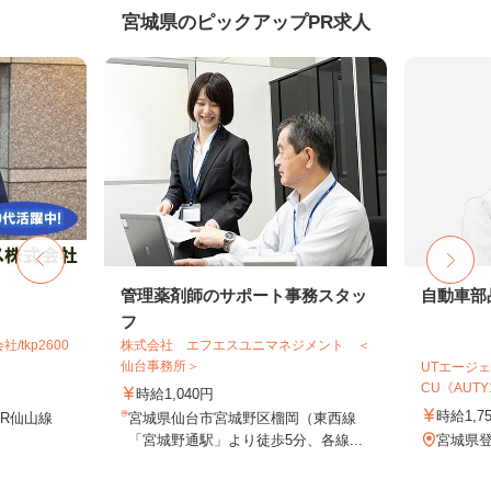
宮城県のピックアップPR求人
管理薬剤師のサポート事務スタッ
自動車部
フ
tkp2600
株式会社 エフエスユニマネジメント ＜
仙台事務所＞
UTエージェ
CU《AUTY1
時給1,040円
時給1,7
JR仙山線
宮城県仙台市宮城野区榴岡（東西線
「宮城野通駅」より徒歩5分、各線...
宮城県