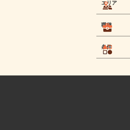
エリア
職種
条件