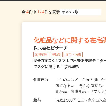
全
4
件中
1
-
4
件を表示
化粧品などに関する在宅
株式会社ビサーチ
業務委託
登録制
在宅・内職
完全在宅OK！スマホで出来る美容モニタ
でスグに働ける！@宮城県
仕事内容
「このコスメ、自分の肌に
気になる…」 そんな気持ち
化粧品・健康食品・サプリ
給与
時給1,500円以上（完全出来高