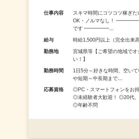
副業・Wワークにぴったり！スキマ時間に
仕事内容
スキマ時間にコツコツ稼ぎた
OK・ノルマなし！ ━━━━
です ━━━━━…
給与
時給1,500円以上（完全出来高
勤務地
宮城県等【ご希望の地域でオ
い！】
勤務時間
1日5分～好きな時間、空い
や短期～中長期まで…
応募資格
◎PC・スマートフォンをお
◎未経験者大歓迎！ ◎20代
◎年齢不問