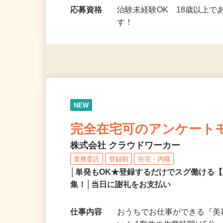
勤務時間
9：00～17：00（モニタ
ミングで勤務OK！…
応募資格
治験未経験OK 18歳以上
す！
NEW
完全在宅可のアンケート
株式会社 クラウドワーカー
業務委託
登録制
在宅・内職
│単発もOK★登録するだけでスグ働ける
集！│当日に謝礼をお支払い