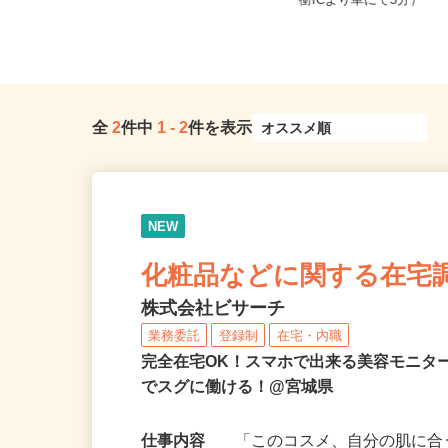
宮城県仙台市太白区富沢/仙台市営地
宮城県黒川郡大和町松坂平
下鉄南北線「富沢駅」徒歩7分
衝ICより車にて5分）
全
2
件中
1
-
2
件を表示
NEW
化粧品などに関する在宅
株式会社ビサーチ
業務委託
登録制
在宅・内職
完全在宅OK！スマホで出来る美容モニタ
でスグに働ける！@宮城県