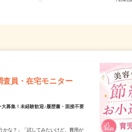
5-1-1（大
宮城県各地のご自宅 ※フルリモ
宮城県
ー...
下鉄南
調査員・在宅モニター
ー大募集！未経験歓迎♪履歴書・面接不要