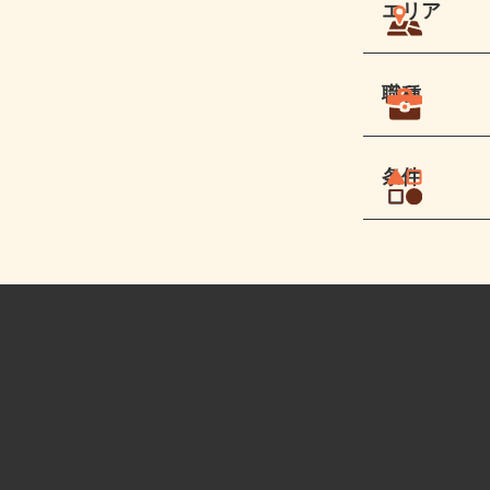
エリア
職種
条件