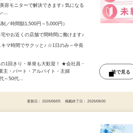
合うかな？」「試してみたいけど、費用が
、美容モニターで解決できます♪ 気になる
メン…
制／時間額1,500円～5,000円）
自宅やお近くの店舗で間時間に働けます♪
スキマ時間でサクッと♪ ☆1日のみ～中長
みの1回きり・単発も大歓迎！ ★会社員・
事業主・パート・アルバイト・主婦
後で見
代～50代…
更新日： 2026/08/05 掲載終了日： 2026/08/30