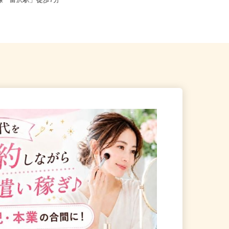
仙台市太白区富沢/仙台市営地
宮城県黒川郡大和町松坂平5-1-1（大
北線「富沢駅」徒歩7分
衝ICより車にて5分）