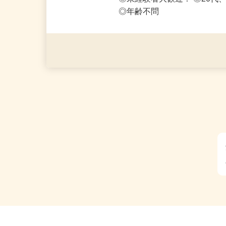
応募資格
◎PC・スマートフォンをお
◎未経験者大歓迎！ ◎20代
◎年齢不問