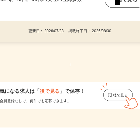
持ちの方（※アンケートに必要なため）
、30代、40代、50代の女性の登録多数
後で見
更新日： 2026/07/23 掲載終了日： 2026/08/30
1
気になる求人は
「
後で見る
」で保存！
会員登録なしで、
何件でも応募できます。