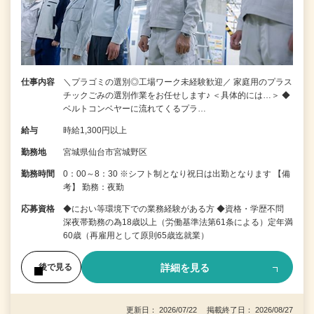
仕事内容
＼プラゴミの選別◎工場ワーク未経験歓迎／ 家庭用のプラス
チックごみの選別作業をお任せします♪ ＜具体的には…＞ ◆
ベルトコンベヤーに流れてくるプラ…
給与
時給1,300円以上
勤務地
宮城県仙台市宮城野区
勤務時間
0：00～8：30 ※シフト制となり祝日は出勤となります 【備
考】 勤務：夜勤
応募資格
◆におい等環境下での業務経験がある方 ◆資格・学歴不問
深夜帯勤務の為18歳以上（労働基準法第61条による）定年満
60歳（再雇用として原則65歳迄就業）
詳細を見る
後で見る
更新日： 2026/07/22 掲載終了日： 2026/08/27