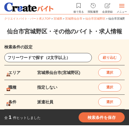
後で見る
閲覧履歴
会員登録
メニュー
クリエイトバイト・パート求人TOP
＞
宮城県
＞
宮城県仙台市
＞
仙台市宮城野区
＞
仙台市宮城野区
仙台市宮城野区・その他のバイト・求人情報
検索条件の設定
絞り込む
エリア
宮城県仙台市(宮城野区)
選択
職種
指定しない
選択
条件
派遣社員
選択
1
検索条件を保存
全
件ヒットしました