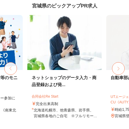
宮城県のピックアップPR求人
験等のモニ
ネットショップのデータ入力・商
自動車部
品登録および発...
合同会社Re Start
UTエージェ
ター参加に
CU《AUTY1
完全出来高制
時給1,7
 《南東北
北海道札幌市、他青森県、岩手県、
宮城県各地のご自宅 ※フルリモー...
宮城県