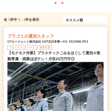
1
1
-
1
全
件中
件を表示
プラゴミの選別スタッフ
UTエージェント株式会社 AGT北日本第一CU《ACHW1-PC》
アルバイト
パート
派遣社員
【モクモク作業】プラスチックごみをほぐして選別☆夜
勤専属・残業ほぼナシ！月収24万円可◎