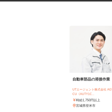
社員食堂の調理補助スタッフ
自動車部品の溶接作業
株式会社 キヨシマ食品
UTエージェント株式会社 A
CU《AUTY1C...
時給1,040円
時給1,750円以上
宮城県黒川郡大和町松坂平5-1-1（大
衝ICより車にて5分）
宮城県登米市