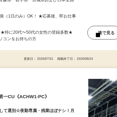
最短で当日のうちに受け取れます！
 青森県・岩手県・宮城県および日本全国
単発（1日のみ）OK！ ★応募後、即お仕事
⇒★特に20代〜50代の女性の登録多数★
後で見
パソコンをお持ちの方
更新日： 2026/07/31 掲載終了日： 2026/08/24
第一CU《ACHW1-PC》