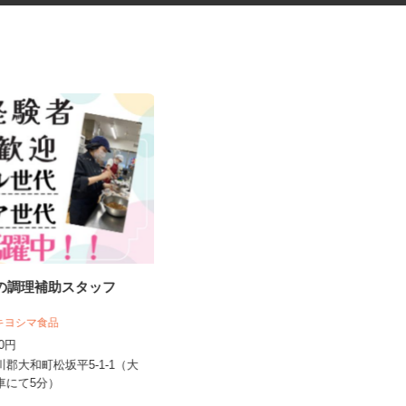
堂の調理補助スタッフ
自動車部品の溶接作業
 キヨシマ食品
UTエージェント株式会社 AGT北日本第一
CU《AUTY1C...
040円
時給1,750円以上
黒川郡大和町松坂平5-1-1（大
より車にて5分）
宮城県登米市