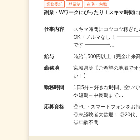
株式会社リアル・フェイス
業務委託
登録制
在宅・内職
副業・Wワークにぴったり！スキマ時間に
仕事内容
スキマ時間にコツコツ稼ぎた
OK・ノルマなし！ ━━━━
です ━━━━━…
給与
時給1,500円以上（完全出来高
勤務地
宮城県等【ご希望の地域でオ
い！】
勤務時間
1日5分～好きな時間、空い
や短期～中長期まで…
応募資格
◎PC・スマートフォンをお
◎未経験者大歓迎！ ◎20代
◎年齢不問