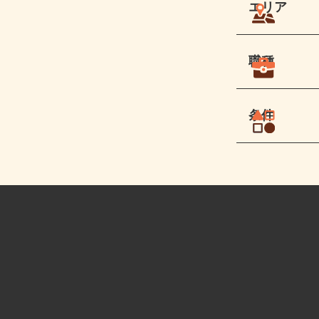
エリア
職種
条件