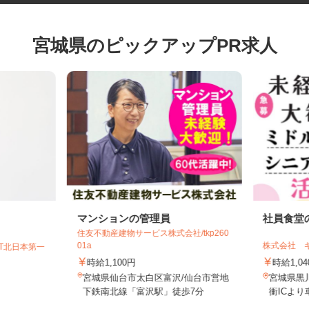
宮城県のピックアップPR求人
マンションの管理員
社員食
住友不動産建物サービス株式会社/tkp260
01a
株式会社
GT北日本第一
時給1,100円
時給1,
宮城県仙台市太白区富沢/仙台市営地
宮城県
下鉄南北線「富沢駅」徒歩7分
衝IC