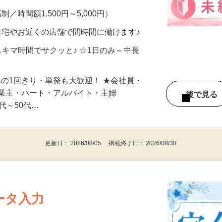
メン…
制／時間額1,500円～5,000円）
自宅やお近くの店舗で間時間に働けます♪
スキマ時間でサクッと♪ ☆1日のみ～中長
みの1回きり・単発も大歓迎！ ★会社員・
事業主・パート・アルバイト・主婦
後で見
代～50代…
更新日： 2026/08/05 掲載終了日： 2026/08/30
ータ入力