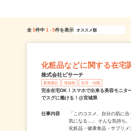
全
5
件中
1
-
5
件を表示
化粧品などに関する在宅
株式会社ビサーチ
業務委託
登録制
在宅・内職
完全在宅OK！スマホで出来る美容モニタ
でスグに働ける！@宮城県
仕事内容
「このコスメ、自分の肌に
気になる…」 そんな気持ち