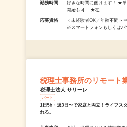
で勤務可能(在宅OK)
勤務時間
好きな時間に働けます！ ★
開始も可！ ★在…
応募資格
＜未経験者OK／年齢不問＞
※スマートフォンもしくは
税理士事務所のリモート
税理士法人 サリーレ
パート
1日5h・週3日〜で家庭と両立！ライフ
れる。