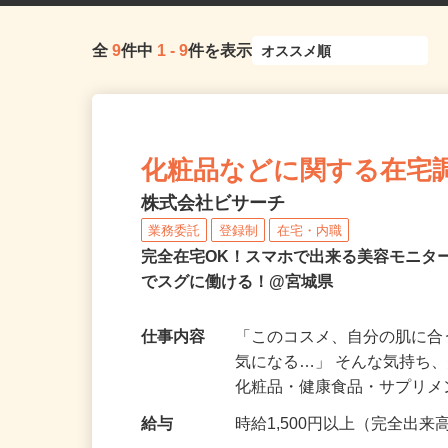
全
9
件中
1
-
9
件を表示
化粧品などに関する在宅
株式会社ビサーチ
業務委託
登録制
在宅・内職
完全在宅OK！スマホで出来る美容モニタ
でスグに働ける！@宮城県
仕事内容
「このコスメ、自分の肌に
気になる…」 そんな気持ち
化粧品・健康食品・サプリ
給与
時給1,500円以上（完全出来高