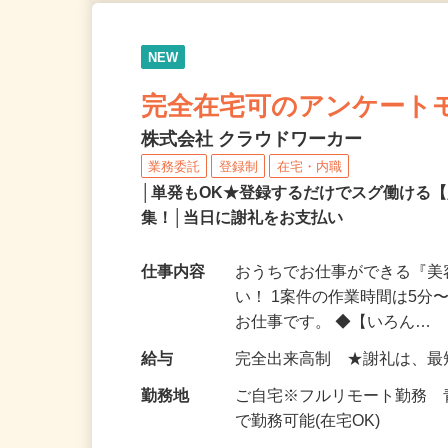
NEW
完全在宅可のアンケート
株式会社 クラウドワーカー
業務委託
登録制
在宅・内職
│単発もOK★登録するだけでスグ働ける
集！│当日に謝礼をお支払い
仕事内容
おうちでお仕事ができる『
い！ 1案件の作業時間は5
お仕事です。 ◆【いろん…
給与
完全出来高制 ★謝礼は、
勤務地
ご自宅※フルリモート勤務