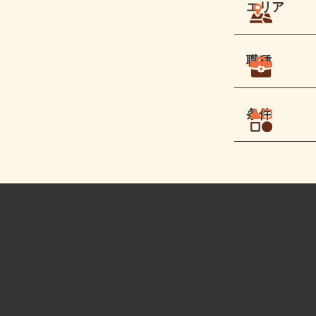
エリア
職種
条件