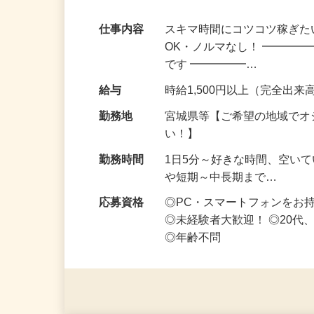
副業・Wワークにぴったり！スキマ時間に
仕事内容
スキマ時間にコツコツ稼ぎた
OK・ノルマなし！ ━━━━
です ━━━━━…
給与
時給1,500円以上（完全出来高
勤務地
宮城県等【ご希望の地域でオ
い！】
勤務時間
1日5分～好きな時間、空い
や短期～中長期まで…
応募資格
◎PC・スマートフォンをお
◎未経験者大歓迎！ ◎20代
◎年齢不問