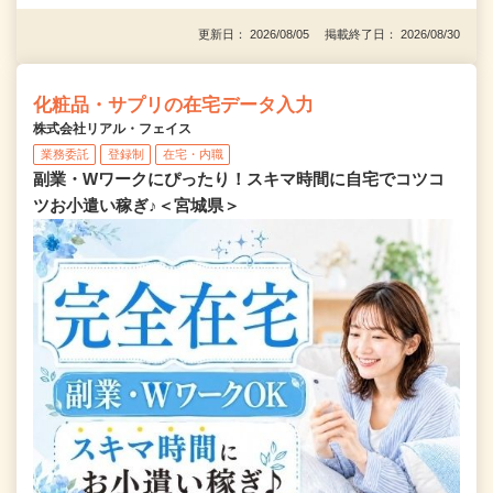
更新日： 2026/08/05 掲載終了日： 2026/08/30
化粧品・サプリの在宅データ入力
株式会社リアル・フェイス
業務委託
登録制
在宅・内職
副業・Wワークにぴったり！スキマ時間に自宅でコツコ
ツお小遣い稼ぎ♪＜宮城県＞