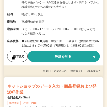
等の 商品パッケージの製造をお任せします♪ 簡単シンプルな
機械操作なので未経験でも大丈夫♪…
給与
時給1,500円以上
勤務地
宮城県仙台市泉区
勤務時間
（1）8：00～17：00 （2）20：00～5：00 ※ほとんど毎日
つなぎ残業あり …
応募資格
◆未経験歓迎 ◆資格・学歴不問 18歳以上（労働基準法第6
1条による）定年満60歳（再雇用として原則65歳迄就業）
詳細を見る
後で見る
更新日： 2026/07/22 掲載終了日： 2026/08/27
ネットショップのデータ入力・商品登録および発
送軽作業
合同会社Re Start
業務委託
在宅・内職