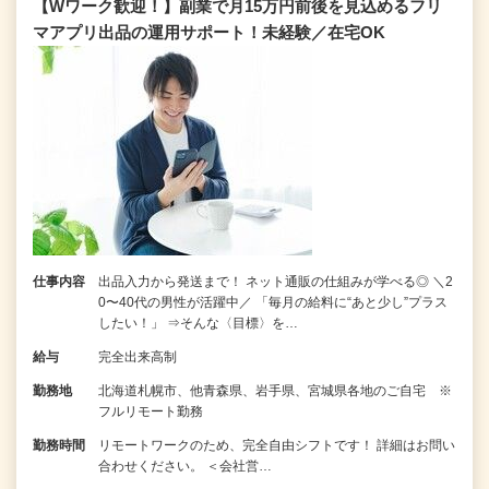
【Wワーク歓迎！】副業で月15万円前後を見込めるフリ
マアプリ出品の運用サポート！未経験／在宅OK
仕事内容
出品入力から発送まで！ ネット通販の仕組みが学べる◎ ＼2
0〜40代の男性が活躍中／ 「毎月の給料に“あと少し”プラス
したい！」 ⇒そんな〈目標〉を…
給与
完全出来高制
勤務地
北海道札幌市、他青森県、岩手県、宮城県各地のご自宅 ※
フルリモート勤務
勤務時間
リモートワークのため、完全自由シフトです！ 詳細はお問い
合わせください。 ＜会社営…