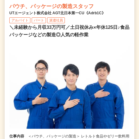
パウチ、パッケージの製造スタッフ
UTエージェント株式会社 AGT北日本第一CU《Adrb1C》
アルバイト
パート
派遣社員
＼未経験から月収33万円可／土日祝休み×年休125日♪食品
パッケージなどの製造◎人気の軽作業
仕事内容
＜パウチ、パッケージの製造＞ レトルト食品やゼリー飲料用