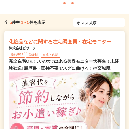
5
1
-
5
全
件中
件を表示
化粧品などに関する在宅調査員・在宅モニター
株式会社ビサーチ
業務委託
登録制
在宅・内職
完全在宅OK！スマホで出来る美容モニター大募集！未経
験歓迎♪履歴書・面接不要でスグに働ける！@宮城県