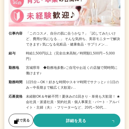
仕事内容
「このコスメ、自分の肌に合うかな？」「試してみたいけ
ど、費用が気になる…」 そんな気持ち、美容モニターで解決
できます♪ 気になる化粧品・健康食品・サプリメン…
給与
時給1,500円以上（完全出来高制／時間額1,500円～5,000
円）
勤務地
宮城県等 ◆勤務地多数♪ご自宅やお近くの店舗で間時間に
働けます♪
勤務時間
1日5分～OK！好きな時間やスキマ時間でサクッと♪ ☆1日の
み～中長期まで幅広く大歓迎♪…
応募資格
未経験OK＆年齢不問！夏休みの1回きり・単発も大歓迎！ ★
会社員・派遣社員・契約社員・個人事業主・パート・アルバ
イト・主婦（夫）・フリーターなど、20代～50代…
詳細を見る
後で見る