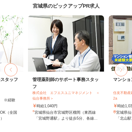
宮城県のピックアップPR求人
務スタッフ
管理薬剤師のサポート事務スタッ
マンショ
フ
株式会社 エフエスユニマネジメント ＜
住友不動産建
仙台事務所＞
2a
以上 ※経験
時給1,040円
時給1,0
OK（全国
宮城県仙台市宮城野区榴岡（東西線
宮城県仙
し）
「宮城野通駅」より徒歩5分、各線...
「北山駅