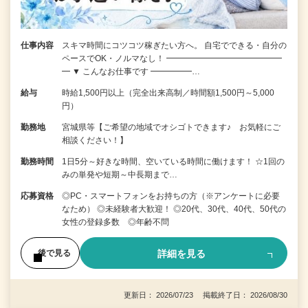
仕事内容
スキマ時間にコツコツ稼ぎたい方へ。 自宅でできる・自分の
ペースでOK・ノルマなし！ ━━━━━━━━━━━━━━
━ ▼ こんなお仕事です ━━━━━…
給与
時給1,500円以上（完全出来高制／時間額1,500円～5,000
円）
勤務地
宮城県等【ご希望の地域でオシゴトできます♪ お気軽にご
相談ください！】
勤務時間
1日5分～好きな時間、空いている時間に働けます！ ☆1回の
みの単発や短期～中長期まで…
応募資格
◎PC・スマートフォンをお持ちの方（※アンケートに必要
なため） ◎未経験者大歓迎！ ◎20代、30代、40代、50代の
女性の登録多数 ◎年齢不問
詳細を見る
後で見る
更新日： 2026/07/23 掲載終了日： 2026/08/30