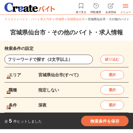
後で見る
閲覧履歴
会員登録
メニュー
クリエイトバイト・パート求人TOP
＞
宮城県
＞
宮城県仙台市
＞
宮城県仙台市・その他のバイト・
宮城県仙台市・その他のバイト・求人情報
検索条件の設定
絞り込む
エリア
宮城県仙台市(すべて)
選択
職種
指定しない
選択
条件
深夜
選択
5
検索条件を保存
全
件ヒットしました