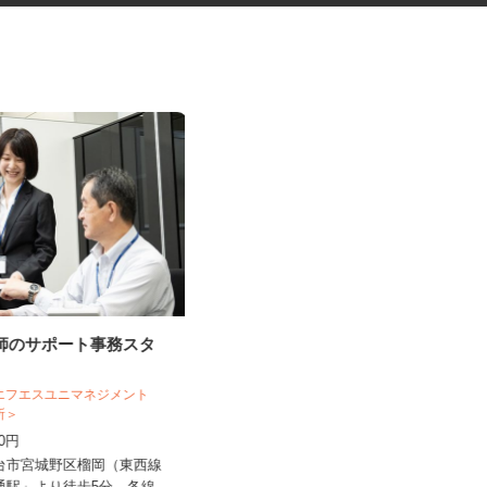
剤師のサポート事務スタ
ネットショップのデータ入力・
商品登録および発...
合同会社Re Start
 エフエスユニマネジメント
務所＞
完全出来高制
040円
北海道札幌市、他青森県、岩手県、