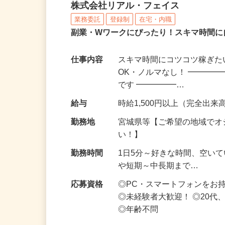
化粧品・サプリの在宅デ
株式会社リアル・フェイス
業務委託
登録制
在宅・内職
副業・Wワークにぴったり！スキマ時間に
仕事内容
スキマ時間にコツコツ稼ぎた
OK・ノルマなし！ ━━━━
です ━━━━━…
給与
時給1,500円以上（完全出来高
勤務地
宮城県等【ご希望の地域でオ
い！】
勤務時間
1日5分～好きな時間、空い
や短期～中長期まで…
応募資格
◎PC・スマートフォンをお
◎未経験者大歓迎！ ◎20代