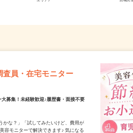
フルリモ
宮城県、福島県、山形県 《南東北
宮城県
エリア》
「宮城野
調査員・在宅モニター
ー大募集！未経験歓迎♪履歴書・面接不要
合うかな？」「試してみたいけど、費用が