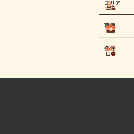
エリア
職種
条件