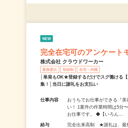
◎年齢不問
NEW
完全在宅可のアンケート
株式会社 クラウドワーカー
業務委託
登録制
在宅・内職
│単発もOK★登録するだけでスグ働ける
集！│当日に謝礼をお支払い
仕事内容
おうちでお仕事ができる『
い！ 1案件の作業時間は5