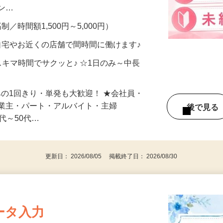
、美容モニターで解決できます♪ 気になる
メン…
制／時間額1,500円～5,000円）
自宅やお近くの店舗で間時間に働けます♪
スキマ時間でサクッと♪ ☆1日のみ～中長
みの1回きり・単発も大歓迎！ ★会社員・
事業主・パート・アルバイト・主婦
後で見
代～50代…
更新日： 2026/08/05 掲載終了日： 2026/08/30