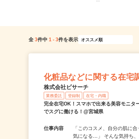
宮城県仙台市宮城野区榴岡（東西線
宮城県各地のご自宅 ※
「宮城野通駅」より徒歩5分、各線...
ー...
全
3
件中
1
-
3
件を表示
化粧品などに関する在宅
株式会社ビサーチ
業務委託
登録制
在宅・内職
完全在宅OK！スマホで出来る美容モニタ
でスグに働ける！@宮城県
仕事内容
「このコスメ、自分の肌に