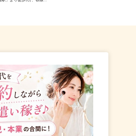
仙台市宮城野区榴岡（東西線
宮城県各地のご自宅 ※フルリモ
通駅」より徒歩5分、各線...
ー...