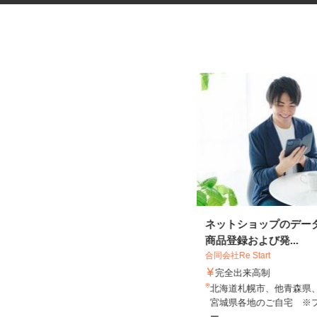
管理薬剤師のサポート事務スタ
ッフ
ネットショップのデー
商品登録および発...
合同会社Re Start
株式会社 エフエスユニマネジメント
＜仙台事務所＞
完全出来高制
時給1,040円
北海道札幌市、他青森県