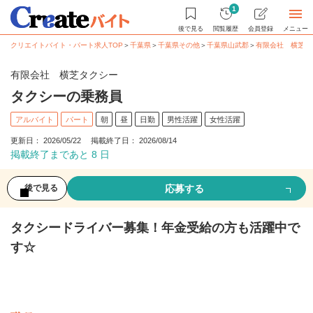
1
後で見る
閲覧履歴
会員登録
メニュー
クリエイトバイト・パート求人TOP
＞
千葉県
＞
千葉県その他
＞
千葉県山武郡
＞
有限会社 横芝タ
有限会社 横芝タクシー
タクシーの乗務員
アルバイト
パート
朝
昼
日勤
男性活躍
女性活躍
更新日： 2026/05/22 掲載終了日： 2026/08/14
掲載終了まであと 8 日
応募する
後で見る
タクシードライバー募集！年金受給の方も活躍中で
す☆
募集情報