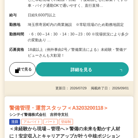
車・バイク通勤OKで通いやすく、直行直帰…
給与
日給9,600円以上
勤務地
埼玉県寄居町内の商業施設 ※常駐現場のため勤務地固定
勤務時間
・6：00～14：30 ・14：30～23：00 ※現場状況により多少
の変動あり …
応募資格
18歳以上（例外事由2号／警備業法による）未経験・警備デ
ビューさんも大歓迎！
詳細を見る
後で見る
更新日： 2026/07/29 掲載終了日： 2026/09/01
警備管理・運営スタッフ＜A3203200118＞
シンテイ警備株式会社 吉祥寺支社
注目
アルバイト
パート
登録制
＜未経験から現場→管理へ＞警備の未来を動かす人材
に！安定収入とキャリアアップが叶う中核ポジション