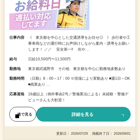
仕事内容
《 東京都を中心とした交通誘導をお任せ◎ 》 歩行者や工
事車両などの通行時にお声掛けしながら案内・誘導をお願い
します！ ／／ 安全第一!! 街や…
給与
日給10,500円〜11,500円
勤務地
東京都武蔵野市 その他 東京都を中心に勤務地多数あり
勤務時間
（日勤）8：00～17：00 ※現場により変動あり ■週1日～OK
■残業あり …
応募資格
18歳以上（例外事由2号／警備業法による）未経験・警備デ
ビューさんも大歓迎！
詳細を見る
後で見る
更新日： 2026/07/29 掲載終了日： 2026/09/01