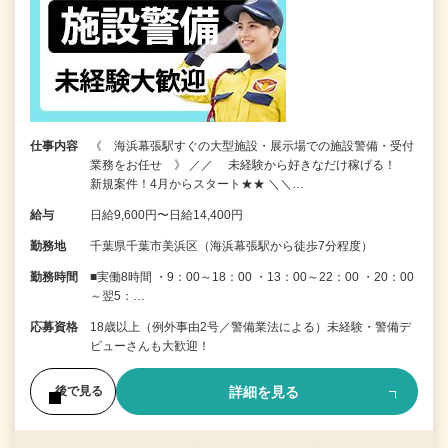
仕事内容
《 海浜幕張駅すぐの大型施設・展示場での施設警備・受付
業務をお任せ 》 ／／ 未経験から好きなだけ稼げる！
新規案件！4月からスタート★★ ＼＼…
給与
日給9,600円〜日給14,400円
勤務地
千葉県千葉市美浜区（海浜幕張駅から徒歩7分程度）
勤務時間
■実働8時間 ・9：00～18：00 ・13：00～22：00 ・20：00
～翌5：…
応募資格
18歳以上（例外事由2号／警備業法による）未経験・警備デ
ビューさんも大歓迎！
詳細を見る
後で見る