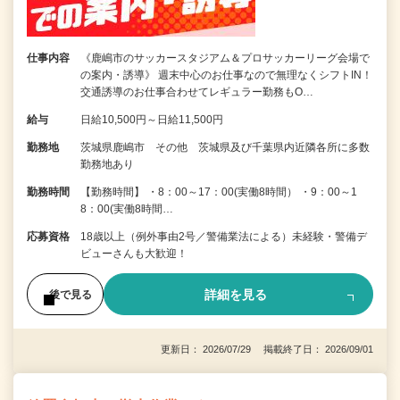
仕事内容
《鹿嶋市のサッカースタジアム＆プロサッカーリーグ会場で
の案内・誘導》 週末中心のお仕事なので無理なくシフトIN！
交通誘導のお仕事合わせてレギュラー勤務もO…
給与
日給10,500円～日給11,500円
勤務地
茨城県鹿嶋市 その他 茨城県及び千葉県内近隣各所に多数
勤務地あり
勤務時間
【勤務時間】 ・8：00～17：00(実働8時間） ・9：00～1
8：00(実働8時間…
応募資格
18歳以上（例外事由2号／警備業法による）未経験・警備デ
ビューさんも大歓迎！
詳細を見る
後で見る
更新日： 2026/07/29 掲載終了日： 2026/09/01