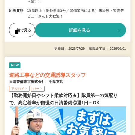
～翌5：…
応募資格
18歳以上（例外事由2号／警備業法による）未経験・警備デ
ビューさんも大歓迎！
詳細を見る
後で見る
更新日： 2026/07/29 掲載終了日： 2026/09/01
NEW
道路工事などの交通誘導スタッフ
日清警備東京株式会社 千葉支店
アルバイト
パート
【勤務開始日やシフト柔軟対応★】隊員第一の気配り
で、高定着率が自慢の日清警備◎週1日～OK