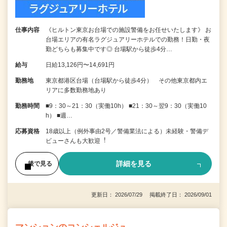
仕事内容
《ヒルトン東京お台場での施設警備をお任せいたします》 お
台場エリアの有名ラグジュアリーホテルでの勤務！日勤・夜
勤どちらも募集中です◎ 台場駅から徒歩4分…
給与
日給13,126円〜14,691円
勤務地
東京都港区台場（台場駅から徒歩4分） その他東京都内エ
リアに多数勤務地あり
勤務時間
■9：30～21：30（実働10h） ■21：30～翌9：30（実働10
h） ■週…
応募資格
18歳以上（例外事由2号／警備業法による）未経験・警備デ
ビューさんも⼤歓迎︕
詳細を見る
後で見る
更新日： 2026/07/29 掲載終了日： 2026/09/01