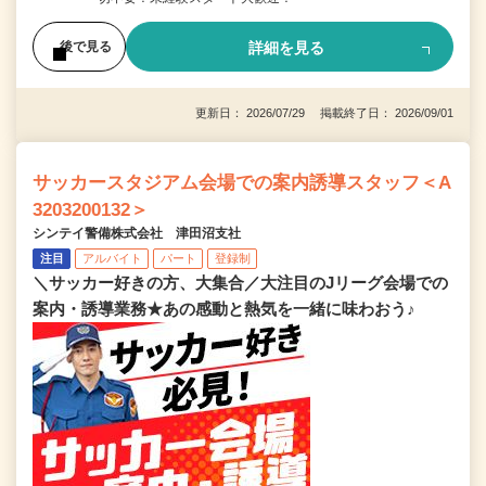
詳細を見る
後で見る
更新日： 2026/07/29 掲載終了日： 2026/09/01
サッカースタジアム会場での案内誘導スタッフ＜A
3203200132＞
シンテイ警備株式会社 津田沼支社
注目
アルバイト
パート
登録制
＼サッカー好きの方、大集合／大注目のJリーグ会場での
案内・誘導業務★あの感動と熱気を一緒に味わおう♪