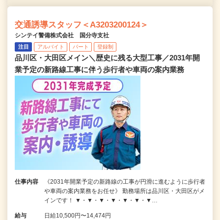
交通誘導スタッフ＜A3203200124＞
シンテイ警備株式会社 国分寺支社
注目
アルバイト
パート
登録制
品川区・大田区メイン＼歴史に残る大型工事／2031年開
業予定の新路線工事に伴う歩行者や車両の案内業務
仕事内容
《2031年開業予定の新路線の工事が円滑に進むように歩行者
や車両の案内業務をお任せ》 勤務場所は品川区・大田区がメ
インです！ ▼・▼・▼・▼・▼・▼・▼…
給与
日給10,500円〜14,474円