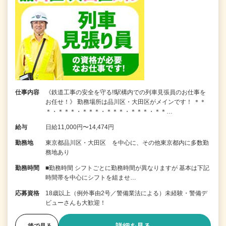
仕事内容
《鉄道工事の安全を守る!!駅構内での列車見張員のお仕事を
お任せ！》 勤務場所は品川区・大田区がメインです！ ＊＊
＊・＊＊＊・＊＊＊・＊＊＊・＊＊＊・＊＊…
給与
日給11,000円〜14,474円
勤務地
東京都品川区・大田区 を中心に、その他東京都内に多数勤
務地あり
勤務時間
■勤務時間 シフトごとに勤務時間が異なりますが 基本は下記
時間帯を中心にシフトを組ませ…
応募資格
18歳以上（例外事由2号／警備業法による）未経験・警備デ
ビューさんも大歓迎！
後で見る