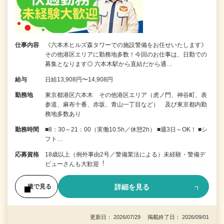
仕事内容
《六本木ヒルズ森タワーでの施設警備をお任せいたします》
その他港区エリアに勤務地多数！今回のお仕事は、日勤での
募集となります◎ 六本木駅から直結だから通…
給与
日給13,908円〜14,908円
勤務地
東京都港区六本木 その他港区エリア（虎ノ門、神谷町、表
参道、麻布十番、赤坂、青山一丁目など） 及び東京都内勤
務地多数あり
勤務時間
■8：30～21：00（実働10.5h／休憩2h） ■週3日～OK！ ■シ
フト…
応募資格
18歳以上（例外事由2号／警備業法による）未経験・警備デ
ビューさんも⼤歓迎︕
詳細を見る
後で見る
更新日： 2026/07/29 掲載終了日： 2026/09/01