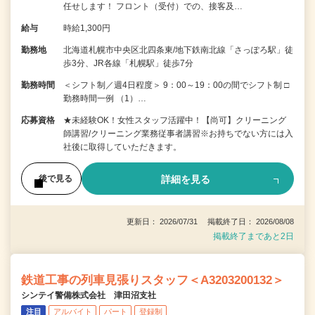
任せします！ フロント（受付）での、接客及…
給与
時給1,300円
勤務地
北海道札幌市中央区北四条東/地下鉄南北線「さっぽろ駅」徒
歩3分、JR各線「札幌駅」徒歩7分
勤務時間
＜シフト制／週4日程度＞ 9：00～19：00の間でシフト制 □
勤務時間一例 （1）…
応募資格
★未経験OK！女性スタッフ活躍中！【尚可】クリーニング
師講習/クリーニング業務従事者講習※お持ちでない方には入
社後に取得していただきます。
詳細を見る
後で見る
更新日： 2026/07/31 掲載終了日： 2026/08/08
掲載終了まであと2日
鉄道工事の列車見張りスタッフ＜A3203200132＞
シンテイ警備株式会社 津田沼支社
注目
アルバイト
パート
登録制