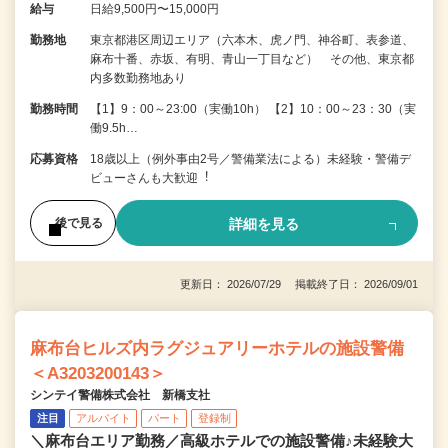
給与
日給9,500円〜15,000円
勤務地
東京都港区周辺エリア（六本木、虎ノ門、神谷町、表参道、
麻布十番、赤坂、有明、青山一丁目など） その他、東京都
内多数勤務地あり
勤務時間
【1】9：00～23:00（実働10h） 【2】10：00～23：30（実
働9.5h…
応募資格
18歳以上（例外事由2号／警備業法による）未経験・警備デ
ビューさんも⼤歓迎︕
詳細を見る
後で見る
更新日： 2026/07/29 掲載終了日： 2026/09/01
麻布台ヒルズ内ラグジュアリーホテルの施設警備
＜A3203200143＞
シンテイ警備株式会社 新橋支社
注目
アルバイト
パート
登録制
＼麻布台エリア勤務／高級ホテルでの施設警備♪未経験大