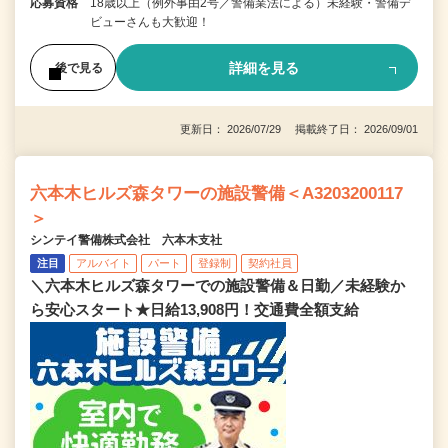
応募資格
18歳以上（例外事由2号／警備業法による）未経験・警備デ
ビューさんも大歓迎！
詳細を見る
後で見る
更新日： 2026/07/29 掲載終了日： 2026/09/01
六本木ヒルズ森タワーの施設警備＜A3203200117
＞
シンテイ警備株式会社 六本木支社
注目
アルバイト
パート
登録制
契約社員
＼六本木ヒルズ森タワーでの施設警備＆日勤／未経験か
ら安心スタート★日給13,908円！交通費全額支給