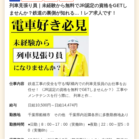
列車見張り員｜未経験から無料でJR認定の資格をGETし
ませんか？鉄道の裏側が知れる…！レア求人です！
仕事内容
鉄道工事の安全を守る!!駅構内での列車見張員のお仕事をお
任せ！ 《JR認定の資格を無料でGETしませんか？》 工事や
メンテナンスを行う際に、 列車と作…
給与
日給10,500円～日給14,474円
勤務地
千葉県船橋市 その他 千葉県内近隣各所に多数勤務地あり
勤務時間
●日勤｜8：00～17：00（実働8h） ●夜勤｜22：00～翌5：0
0（実働8h） …