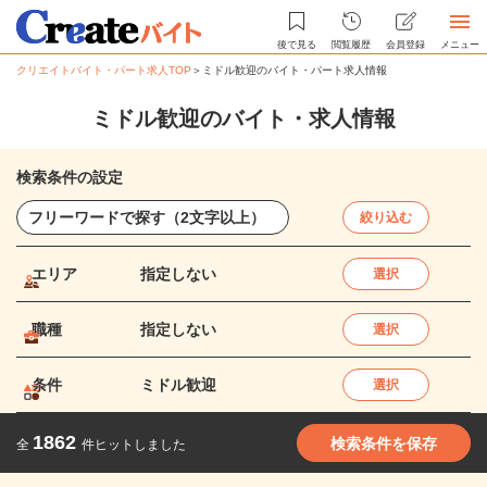
後で見る
閲覧履歴
会員登録
メニュー
クリエイトバイト・パート求人TOP
＞
ミドル歓迎のバイト・パート求人情報
ミドル歓迎のバイト・求人情報
検索条件の設定
絞り込む
エリア
指定しない
選択
職種
指定しない
選択
条件
ミドル歓迎
選択
1862
検索条件を保存
全
件ヒットしました