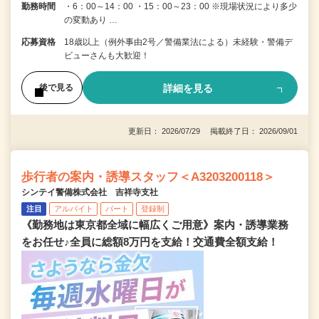
勤務時間
・6：00～14：00 ・15：00～23：00 ※現場状況により多少
の変動あり …
応募資格
18歳以上（例外事由2号／警備業法による）未経験・警備デ
ビューさんも大歓迎！
詳細を見る
後で見る
更新日： 2026/07/29 掲載終了日： 2026/09/01
歩行者の案内・誘導スタッフ＜A3203200118＞
シンテイ警備株式会社 吉祥寺支社
注目
アルバイト
パート
登録制
《勤務地は東京都全域に幅広くご用意》案内・誘導業務
をお任せ♪全員に総額8万円を支給！交通費全額支給！