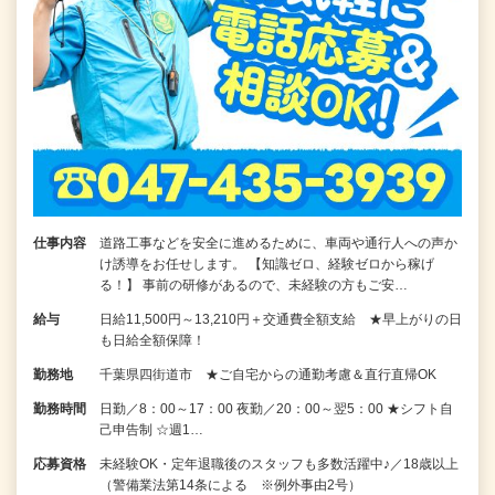
仕事内容
道路工事などを安全に進めるために、車両や通行人への声か
け誘導をお任せします。 【知識ゼロ、経験ゼロから稼げ
る！】 事前の研修があるので、未経験の方もご安…
給与
日給11,500円～13,210円＋交通費全額支給 ★早上がりの日
も日給全額保障！
勤務地
千葉県四街道市 ★ご自宅からの通勤考慮＆直行直帰OK
勤務時間
日勤／8：00～17：00 夜勤／20：00～翌5：00 ★シフト自
己申告制 ☆週1…
応募資格
未経験OK・定年退職後のスタッフも多数活躍中♪／18歳以上
（警備業法第14条による ※例外事由2号）