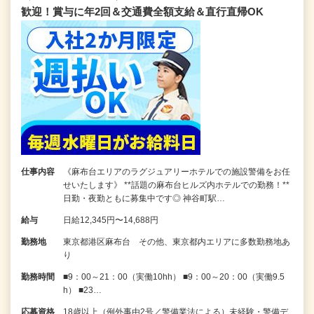
歓迎！賞与に年2回＆交通費全額支給＆直行直帰OK
仕事内容
《麻布台エリアのラグジュアリーホテルでの施設警備をお任
せいたします》 **話題の麻布台ヒルズ内ホテルでの勤務！**
日勤・夜勤ともに募集中です◎ 神谷町駅…
給与
日給12,345円〜14,688円
勤務地
東京都港区麻布台 その他、東京都内エリアに多数勤務地あ
り
勤務時間
■9：00～21：00（実働10hh） ■9：00～20：00（実働9.5
h） ■23…
応募資格
18歳以上（例外事由2号／警備業法による）未経験・警備デ