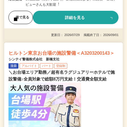
ビューさんも⼤歓迎︕
詳細を見る
後で見る
更新日： 2026/07/29 掲載終了日： 2026/09/01
ヒルトン東京お台場の施設警備＜A3203200143＞
シンテイ警備株式会社 新橋支社
注目
アルバイト
パート
登録制
＼お台場エリア勤務／超有名ラグジュアリーホテルで施
設警備♪全員対象で総額8万円支給！交通費全額支給