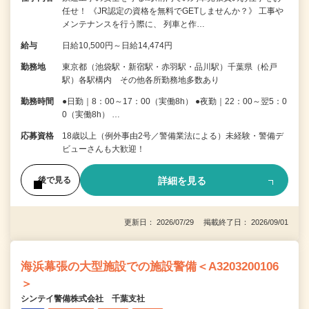
任せ！ 《JR認定の資格を無料でGETしませんか？》 工事や
メンテナンスを行う際に、 列車と作…
給与
日給10,500円～日給14,474円
勤務地
東京都（池袋駅・新宿駅・赤羽駅・品川駅）千葉県（松戸
駅）各駅構内 その他各所勤務地多数あり
勤務時間
●日勤｜8：00～17：00（実働8h） ●夜勤｜22：00～翌5：0
0（実働8h） …
応募資格
18歳以上（例外事由2号／警備業法による）未経験・警備デ
ビューさんも大歓迎！
詳細を見る
後で見る
更新日： 2026/07/29 掲載終了日： 2026/09/01
海浜幕張の大型施設での施設警備＜A3203200106
＞
シンテイ警備株式会社 千葉支社