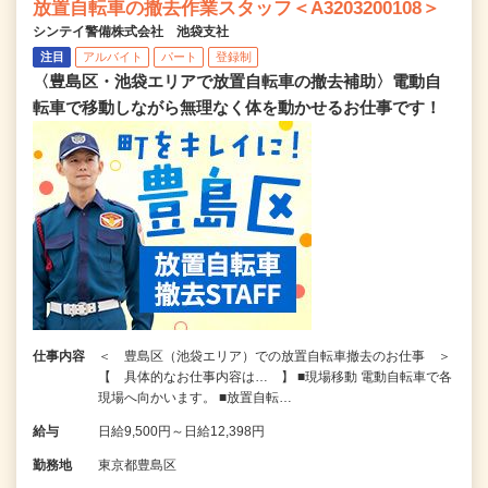
放置自転車の撤去作業スタッフ＜A3203200108＞
シンテイ警備株式会社 池袋支社
注目
アルバイト
パート
登録制
〈豊島区・池袋エリアで放置自転車の撤去補助〉電動自
転車で移動しながら無理なく体を動かせるお仕事です！
仕事内容
＜ 豊島区（池袋エリア）での放置自転車撤去のお仕事 ＞
【 具体的なお仕事内容は… 】 ■現場移動 電動自転車で各
現場へ向かいます。 ■放置自転…
給与
日給9,500円～日給12,398円
勤務地
東京都豊島区