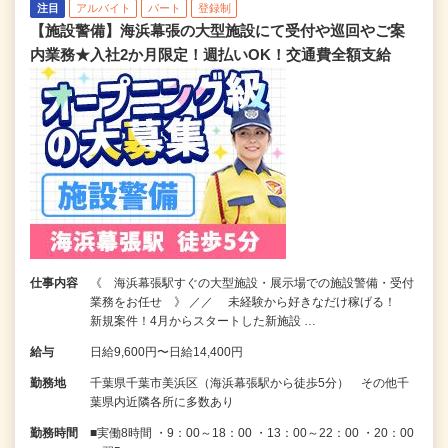
注目
アルバイト
パート
登録制
【施設警備】海浜幕張の大型施設にて受付や巡回やご案
内業務★入社2か月限定！週払いOK！交通費全額支給
仕事内容
《 海浜幕張駅すぐの大型施設・展示場での施設警備・受付
業務をお任せ 》 ／／ 未経験から好きなだけ稼げる！
新規案件！4月からスタートした新施設 …
給与
日給9,600円〜日給14,400円
勤務地
千葉県千葉市美浜区（海浜幕張駅から徒歩5分） その他千
葉県内近隣各所に多数あり
勤務時間
■実働8時間 ・9：00～18：00 ・13：00～22：00 ・20：00