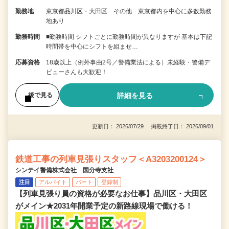
勤務地
東京都品川区・大田区 その他 東京都内を中心に多数勤務
地あり
勤務時間
■勤務時間 シフトごとに勤務時間が異なりますが 基本は下記
時間帯を中心にシフトを組ませ…
応募資格
18歳以上（例外事由2号／警備業法による）未経験・警備デ
ビューさんも大歓迎！
詳細を見る
後で見る
更新日： 2026/07/29 掲載終了日： 2026/09/01
鉄道工事の列車見張りスタッフ＜A3203200124＞
シンテイ警備株式会社 国分寺支社
注目
アルバイト
パート
登録制
【列車見張り員の資格が必要なお仕事】品川区・大田区
がメイン★2031年開業予定の新路線現場で働ける！