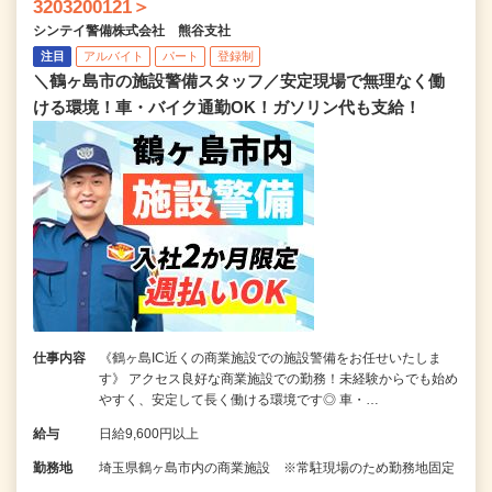
3203200121＞
シンテイ警備株式会社 熊谷支社
注目
アルバイト
パート
登録制
＼鶴ヶ島市の施設警備スタッフ／安定現場で無理なく働
ける環境！車・バイク通勤OK！ガソリン代も支給！
仕事内容
《鶴ヶ島IC近くの商業施設での施設警備をお任せいたしま
す》 アクセス良好な商業施設での勤務！未経験からでも始め
やすく、安定して長く働ける環境です◎ 車・…
給与
日給9,600円以上
勤務地
埼玉県鶴ヶ島市内の商業施設 ※常駐現場のため勤務地固定