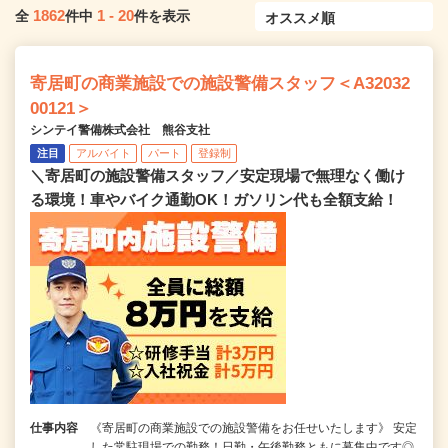
1862
1
-
20
全
件中
件を表示
寄居町の商業施設での施設警備スタッフ＜A32032
00121＞
シンテイ警備株式会社 熊谷支社
注目
アルバイト
パート
登録制
＼寄居町の施設警備スタッフ／安定現場で無理なく働け
る環境！車やバイク通勤OK！ガソリン代も全額支給！
仕事内容
《寄居町の商業施設での施設警備をお任せいたします》 安定
した常駐現場での勤務！日勤・午後勤務ともに募集中です◎