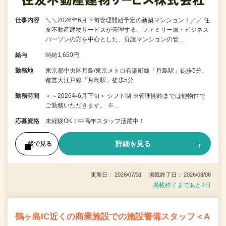
仕事内容
＼＼2026年6月下旬管理開始予定の新築マンション！／／ 住
友不動産建物サービスが管理する、ファミリー層・ビジネス
パーソンの方を中心とした、分譲マンションの管…
給与
時給1,650円
勤務地
東京都中央区月島/東京メトロ有楽町線「月島駅」徒歩5分、
都営大江戸線「月島駅」徒歩5分
勤務時間
＜～2026年6月下旬＞ シフト制 ※管理開始までは他物件で
ご勤務いただきます。 ※…
応募資格
未経験OK！中高年スタッフ活躍中！
詳細を見る
後で見る
更新日： 2026/07/31 掲載終了日： 2026/08/08
掲載終了まであと2日
鶴ヶ島IC近くの商業施設での施設警備スタッフ＜A