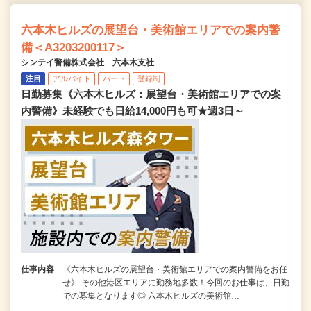
六本木ヒルズの展望台・美術館エリアでの案内警
備＜A3203200117＞
シンテイ警備株式会社 六本木支社
注目
アルバイト
パート
登録制
日勤募集《六本木ヒルズ：展望台・美術館エリアでの案
内警備》未経験でも日給14,000円も可★週3日～
仕事内容
《六本木ヒルズの展望台・美術館エリアでの案内警備をお任
せ》 その他港区エリアに勤務地多数！今回のお仕事は、日勤
での募集となります◎ 六本木ヒルズの美術館…