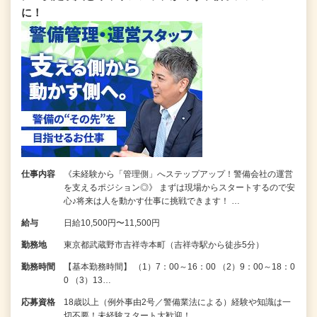
に！
仕事内容
《未経験から「管理側」へステップアップ！警備会社の運営
を支えるポジション◎》 まずは現場からスタートするので安
心♪将来は人を動かす仕事に挑戦できます！ …
給与
日給10,500円〜11,500円
勤務地
東京都武蔵野市吉祥寺本町（吉祥寺駅から徒歩5分）
勤務時間
【基本勤務時間】 （1）7：00～16：00 （2）9：00～18：0
0 （3）13…
応募資格
18歳以上（例外事由2号／警備業法による）経験や知識は一
切不要！未経験スタート大歓迎！