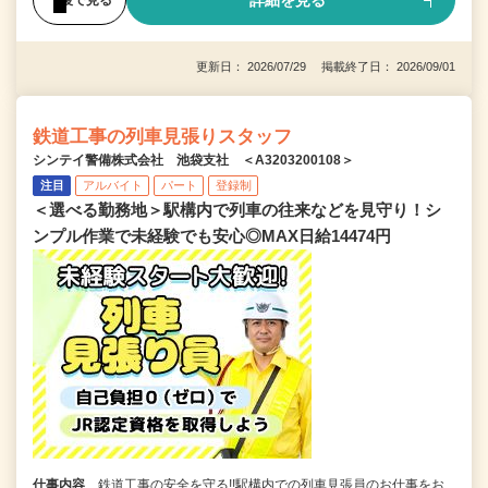
詳細を見る
更新日： 2026/07/29 掲載終了日： 2026/09/01
鉄道工事の列車見張りスタッフ
シンテイ警備株式会社 池袋支社 ＜A3203200108＞
注目
アルバイト
パート
登録制
＜選べる勤務地＞駅構内で列車の往来などを見守り！シ
ンプル作業で未経験でも安心◎MAX日給14474円
仕事内容
鉄道工事の安全を守る!!駅構内での列車見張員のお仕事をお