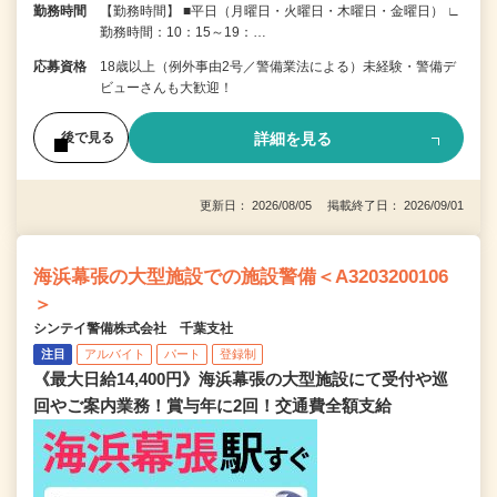
勤務時間
【勤務時間】 ■平日（月曜日・火曜日・木曜日・金曜日） ∟
勤務時間：10：15～19：…
応募資格
18歳以上（例外事由2号／警備業法による）未経験・警備デ
ビューさんも大歓迎！
詳細を見る
後で見る
更新日： 2026/08/05 掲載終了日： 2026/09/01
海浜幕張の大型施設での施設警備＜A3203200106
＞
シンテイ警備株式会社 千葉支社
注目
アルバイト
パート
登録制
《最大日給14,400円》海浜幕張の大型施設にて受付や巡
回やご案内業務！賞与年に2回！交通費全額支給