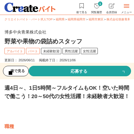
1
後で見る
閲覧履歴
会員登録
メニュー
クリエイトバイト・パート求人TOP
＞
福岡県
＞
福岡県福岡市
＞
福岡市東区
＞
株式会社朝倉青果市
博多中央青果株式会社
野菜や果物の袋詰めスタッフ
アルバイト
パート
未経験歓迎
男性活躍
女性活躍
更新日： 2026/06/11 掲載終了日： 2026/11/06
応募する
後で見る
週4日～、1日5時間～フルタイムもOK！空いた時間
で働こう！20～50代の女性活躍！未経験者大歓迎！
募集情報
職種