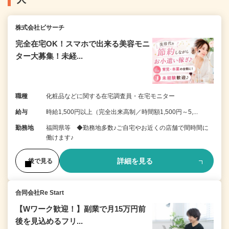
株式会社ビサーチ
完全在宅OK！スマホで出来る美容モニ
ター大募集！未経...
職種
化粧品などに関する在宅調査員・在宅モニター
給与
時給1,500円以上（完全出来高制／時間額1,500円～5,...
勤務地
福岡県等 ◆勤務地多数♪ご自宅やお近くの店舗で間時間に
働けます♪
詳細を見る
後で見る
合同会社Re Start
【Wワーク歓迎！】副業で月15万円前
後を見込めるフリ...