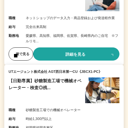
職種
ネットショップのデータ入力・商品登録および発送軽作業
給与
完全出来高制
勤務地
愛媛県、高知県、福岡県、佐賀県、長崎県内のご自宅 ※フ
ルリモ...
詳細を見る
後で見る
UTエージェント株式会社 AGT西日本第一CU《JBCX1-PC》
【日勤専属】砂糖製造工場で機械オペ
レーター・検査◎残...
職種
砂糖製造工場での機械オペレーター
給与
時給1,300円以上
勤務地
福岡県福岡市東区