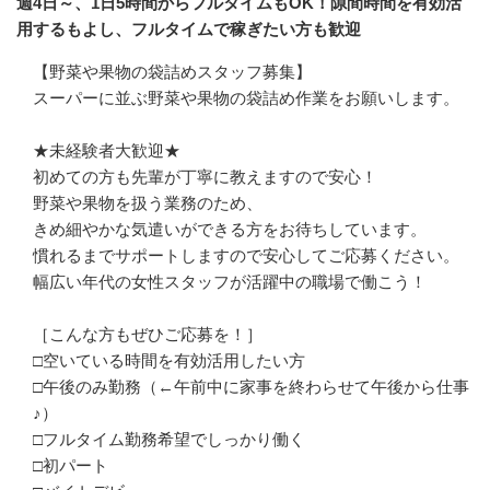
週4日～、1日5時間からフルタイムもOK！隙間時間を有効活
用するもよし、フルタイムで稼ぎたい方も歓迎
【野菜や果物の袋詰めスタッフ募集】

スーパーに並ぶ野菜や果物の袋詰め作業をお願いします。

★未経験者大歓迎★

初めての方も先輩が丁寧に教えますので安心！

野菜や果物を扱う業務のため、

きめ細やかな気遣いができる方をお待ちしています。

慣れるまでサポートしますので安心してご応募ください。

幅広い年代の女性スタッフが活躍中の職場で働こう！

［こんな方もぜひご応募を！］

□空いている時間を有効活用したい方

□午後のみ勤務（←午前中に家事を終わらせて午後から仕事
♪）

□フルタイム勤務希望でしっかり働く

□初パート
