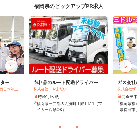
福岡県のピックアップPR求人
ーター
衣料品のルート配送ドライバー
ガス会社
株式会社 やまだい
株式会社ザ
T西日本第二
時給1,150円
完全出
福岡県三井郡大刀洗町山隈187-1（マ
福岡県福
イカー通勤OK）
県春日市