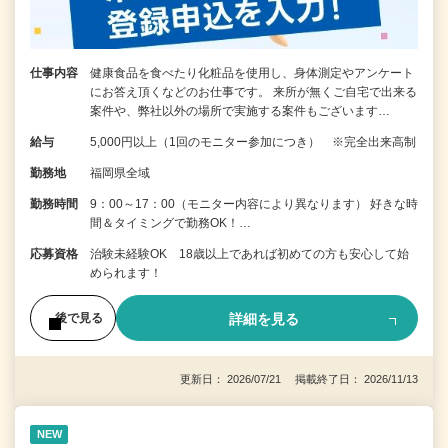
仕事内容
健康食品を食べたり化粧品を使用し、身体測定やアンケート
にお答え頂くなどのお仕事です。 来所が無くご自宅で出来る
案件や、弊社以外の場所で実施する案件もございます…
給与
5,000円以上（1回のモニター参加につき） ※完全出来高制
勤務地
福岡県全域
勤務時間
9：00～17：00（モニター内容により異なります） 好きな時
間＆タイミングで勤務OK！…
応募資格
治験未経験OK 18歳以上であれば初めての方も安心して始
められます！
詳細を見る
後で見る
更新日： 2026/07/21 掲載終了日： 2026/11/13
NEW