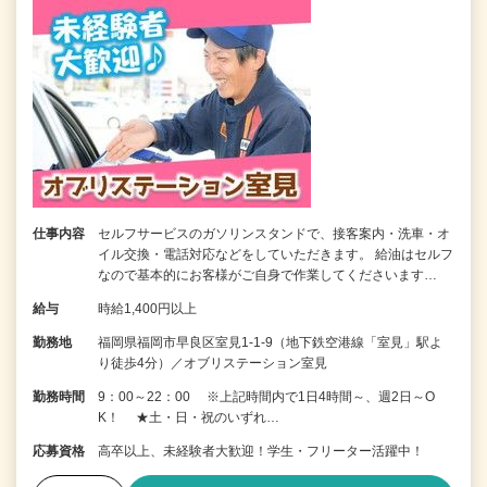
仕事内容
セルフサービスのガソリンスタンドで、接客案内・洗車・オ
イル交換・電話対応などをしていただきます。 給油はセルフ
なので基本的にお客様がご自身で作業してくださいます…
給与
時給1,400円以上
勤務地
福岡県福岡市早良区室見1-1-9（地下鉄空港線「室見」駅よ
り徒歩4分）／オブリステーション室見
勤務時間
9：00～22：00 ※上記時間内で1日4時間～、週2日～O
K！ ★土・日・祝のいずれ…
応募資格
高卒以上、未経験者大歓迎！学生・フリーター活躍中！