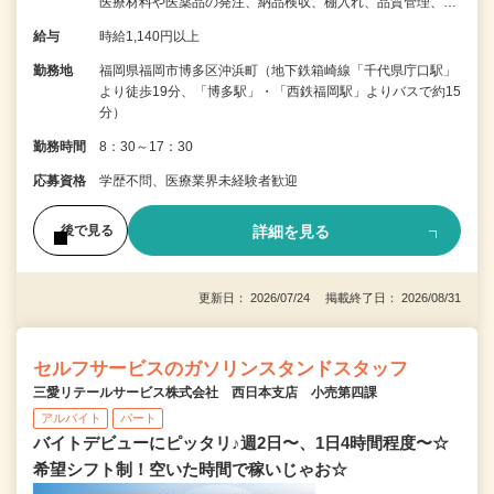
医療材料や医薬品の発注、納品検収、棚入れ、品質管理、…
給与
時給1,140円以上
勤務地
福岡県福岡市博多区沖浜町（地下鉄箱崎線「千代県庁口駅」
より徒歩19分、「博多駅」・「西鉄福岡駅」よりバスで約15
分）
勤務時間
8：30～17：30
応募資格
学歴不問、医療業界未経験者歓迎
詳細を見る
後で見る
更新日： 2026/07/24 掲載終了日： 2026/08/31
セルフサービスのガソリンスタンドスタッフ
三愛リテールサービス株式会社 西日本支店 小売第四課
アルバイト
パート
バイトデビューにピッタリ♪週2日〜、1日4時間程度〜☆
希望シフト制！空いた時間で稼いじゃお☆