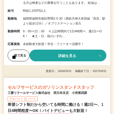
る方は検査などの業務を行うこともあります。 給油は…
給与
時給1,100円以上
勤務地
福岡県福岡市南区野間2-5-30（西鉄天神大牟田線「高宮」駅
より徒歩12分）／オブリステーション若久
勤務時間
9：00〜22：00 ※上記時間内で1日4時間〜、週2日〜O
K！ ★土・日・祝のいずれ…
応募資格
未経験者大歓迎！学生・フリーター活躍中！
詳細を見る
後で見る
更新日： 2026/03/31 掲載終了日： 2027/03/31
セルフサービスのガソリンスタンドスタッフ
三愛リテールサービス株式会社 西日本支店 小売第四課
アルバイト
パート
希望シフト制だから空いてる時間に働ける！週2日〜、1
日4時間程度〜OK！バイトデビューも大歓迎！