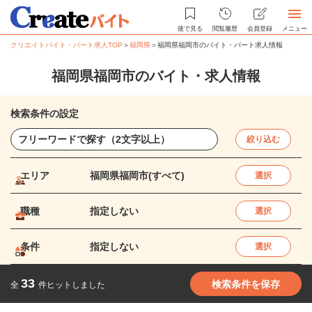
後で見る
閲覧履歴
会員登録
メニュー
クリエイトバイト・パート求人TOP
＞
福岡県
＞
福岡県福岡市のバイト・パート求人情報
福岡県福岡市のバイト・求人情報
検索条件の設定
絞り込む
エリア
福岡県福岡市(すべて)
選択
職種
指定しない
選択
条件
指定しない
選択
33
検索条件を保存
全
件ヒットしました