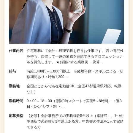
仕事内容
在宅勤務にて会計・経理業務を行うお仕事です。 高い専門性
を持ち、自律して一連の業務を完結できるプロフェッショナ
ルを募集します。 ★お願いする業務例 ・決算…
給与
時給1,400円～1,800円以上 ※経験年数・スキルによる（研
修期間あり：時給1,300…
勤務地
全国どこからでも在宅勤務OK（全国47都道府県対応、転勤
なし）
勤務時間
9：00～18：00（原則9時スタートで実働5～8時間） ・週3
日～OK／シフト制 ・…
応募資格
【必須】会計事務所での実務経験5年以上（累計可）、1つの
事務所での経験が3年以上ある方、申告書の作成を1人で完結
できる方