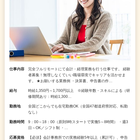
仕事内容
完全フルリモートにて会計・経理業務を行う仕事です。 経験
者募集！無理しなくていい職場環境でキャリアを活かせま
す。 ★お願いする業務例 ・決算書、申告書の作…
給与
時給1,350円～1,700円以上 ※経験年数・スキルによる（研
修期間あり：時給1,300…
勤務地
全国どこからでも在宅勤務OK（全国47都道府県対応、転勤
なし）
勤務時間
9：00～18：00（原則9時スタートで実働5～8時間） ・週3
日～OK／シフト制 ・…
応募資格
【必須】会計事務所での実務経験5年以上（累計可）、申告