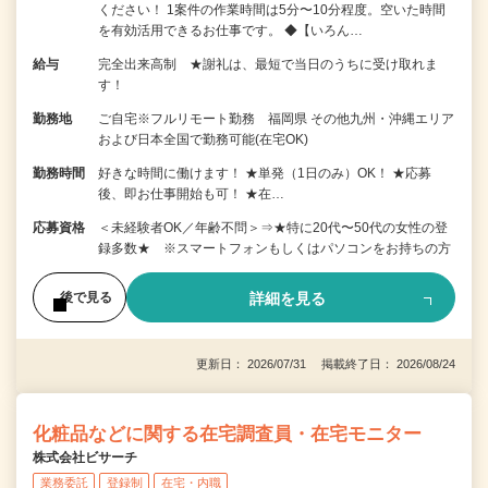
ください！ 1案件の作業時間は5分〜10分程度。空いた時間
を有効活用できるお仕事です。 ◆【いろん…
給与
完全出来高制 ★謝礼は、最短で当日のうちに受け取れま
す！
勤務地
ご自宅※フルリモート勤務 福岡県 その他九州・沖縄エリア
および日本全国で勤務可能(在宅OK)
勤務時間
好きな時間に働けます！ ★単発（1日のみ）OK！ ★応募
後、即お仕事開始も可！ ★在…
応募資格
＜未経験者OK／年齢不問＞⇒★特に20代〜50代の女性の登
録多数★ ※スマートフォンもしくはパソコンをお持ちの方
詳細を見る
後で見る
更新日： 2026/07/31 掲載終了日： 2026/08/24
化粧品などに関する在宅調査員・在宅モニター
株式会社ビサーチ
業務委託
登録制
在宅・内職