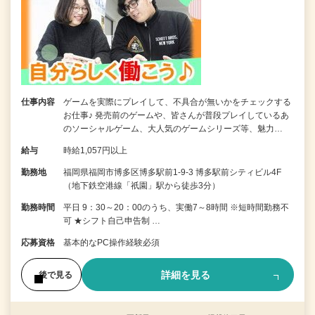
仕事内容
ゲームを実際にプレイして、不具合が無いかをチェックする
お仕事♪ 発売前のゲームや、皆さんが普段プレイしているあ
のソーシャルゲーム、大人気のゲームシリーズ等、魅力…
給与
時給1,057円以上
勤務地
福岡県福岡市博多区博多駅前1-9-3 博多駅前シティビル4F
（地下鉄空港線「祇園」駅から徒歩3分）
勤務時間
平日 9：30～20：00のうち、実働7～8時間 ※短時間勤務不
可 ★シフト自己申告制 …
応募資格
基本的なPC操作経験必須
詳細を見る
後で見る