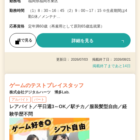
勤務地
福岡県福岡市東区
勤務時間
（1）8：30～16：45 （2）9：00～17：15 ※生産期間は4
勤1休／メンテナ…
応募資格
定年満60歳（再雇用として原則65歳迄就業）
詳細を見る
後で見る
更新日： 2026/07/03 掲載終了日： 2026/08/21
掲載終了まであと14日
ゲームのテストプレイスタッフ
株式会社デジタルハーツ 博多Lab.
アルバイト
パート
レアバイト／平日週3～OK／駅チカ／服装髪型自由／経
験学歴不問