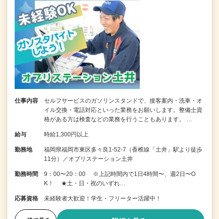
仕事内容
セルフサービスのガソリンスタンドで、接客案内・洗車・オ
イル交換・電話対応といった業務をお願いします。整備士資
格がある方は検査などの業務を行うこともあります。 …
給与
時給1,300円以上
勤務地
福岡県福岡市東区多々良1-52-7（香椎線「土井」駅より徒歩
11分）／オブリステーション土井
勤務時間
9：00〜20：00 ※上記時間内で1日4時間〜、週2日〜O
K！ ★土・日・祝のいずれ…
応募資格
未経験者大歓迎！学生・フリーター活躍中！