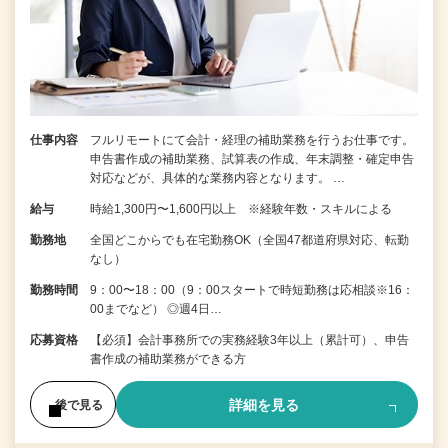
仕事内容
フルリモートにて会計・経理の補助業務を行うお仕事です。
申告書作成の補助業務、試算表の作成、年末調整・確定申告
対応などが、具体的な業務内容となります。 …
給与
時給1,300円〜1,600円以上 ※経験年数・スキルによる
勤務地
全国どこからでも在宅勤務OK（全国47都道府県対応、転勤
なし）
勤務時間
9：00〜18：00（9：00スタートで時短勤務は応相談※16：
00までなど） ◎週4日…
応募資格
【必須】会計事務所での実務経験3年以上（累計可）、申告
書作成の補助業務ができる方
詳細を見る
後で見る