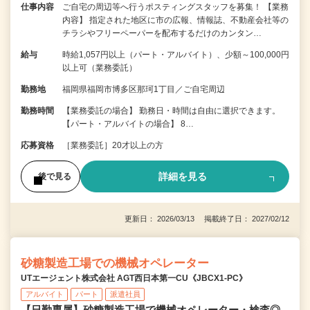
仕事内容
ご自宅の周辺等へ行うポスティングスタッフを募集！ 【業務
内容】 指定された地区に市の広報、情報誌、不動産会社等の
チラシやフリーペーパーを配布するだけのカンタン…
給与
時給1,057円以上（パート・アルバイト）、少額～100,000円
以上可（業務委託）
勤務地
福岡県福岡市博多区那珂1丁目／ご自宅周辺
勤務時間
【業務委託の場合】 勤務日・時間は自由に選択できます。
【パート・アルバイトの場合】 8…
応募資格
［業務委託］20才以上の方
詳細を見る
後で見る
更新日： 2026/03/13 掲載終了日： 2027/02/12
砂糖製造工場での機械オペレーター
UTエージェント株式会社 AGT西日本第一CU《JBCX1-PC》
アルバイト
パート
派遣社員
【日勤専属】砂糖製造工場で機械オペレーター・検査◎