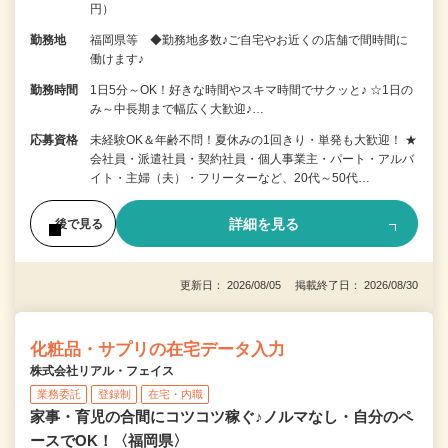
円）
勤務地
福岡県等 ◆勤務地多数♪ご自宅やお近くの店舗で間時間に
働けます♪
勤務時間
1日5分～OK！好きな時間やスキマ時間でサクッと♪ ☆1日の
み～中長期まで幅広く大歓迎♪…
応募資格
未経験OK＆年齢不問！夏休みの1回きり・単発も大歓迎！ ★
会社員・派遣社員・契約社員・個人事業主・パート・アルバ
イト・主婦（夫）・フリーターなど、20代～50代…
詳細を見る
後で見る
更新日： 2026/08/05 掲載終了日： 2026/08/30
化粧品・サプリの在宅データ入力
株式会社リアル・フェイス
業務委託
登録制
在宅・内職
家事・育児の合間にコツコツ稼ぐ♪ノルマなし・自分のペ
ースでOK！〈福岡県〉