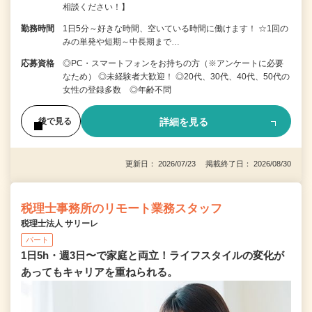
相談ください！】
勤務時間
1日5分～好きな時間、空いている時間に働けます！ ☆1回の
みの単発や短期～中長期まで…
応募資格
◎PC・スマートフォンをお持ちの方（※アンケートに必要
なため） ◎未経験者大歓迎！ ◎20代、30代、40代、50代の
女性の登録多数 ◎年齢不問
詳細を見る
後で見る
更新日： 2026/07/23 掲載終了日： 2026/08/30
税理士事務所のリモート業務スタッフ
税理士法人 サリーレ
パート
1日5h・週3日〜で家庭と両立！ライフスタイルの変化が
あってもキャリアを重ねられる。