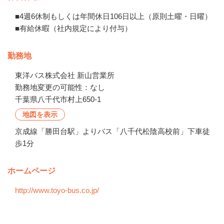
■4週6休制もしくは年間休日106日以上（原則土曜・日曜）

■有給休暇（社内規定により付与）
勤務地
東洋バス株式会社 新山営業所

勤務地変更の可能性：なし
千葉県八千代市村上650-1
地図を表示
京成線「勝田台駅」よりバス「八千代松陰高校前」下車徒
歩1分
ホームページ
http://www.toyo-bus.co.jp/
会社の特徴・魅力