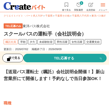
1
後で見る
閲覧履歴
会員登録
メニュー
クリエイトバイト・パート求人TOP
＞
千葉県
＞
千葉県その他
＞
千葉県八千代市
＞
東洋バス株式会
東洋バス株式会社
TEL応募のみ
スクールバスの運転手（会社説明会）
嘱託社員
早朝
夕方
未経験歓迎
男性活躍
女性活躍
交通費支給
更新日： 2026/07/02 掲載終了日： 2026/09/09
TEL応募する
後で見る
【送迎バス運転士（嘱託）会社説明会開催！】新山
営業所にて開催します！予約なしで当日参加OK！
募集情報
職種