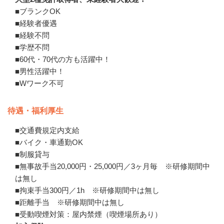
■ブランクOK

■経験者優遇

■経験不問

■学歴不問

■60代・70代の方も活躍中！

■男性活躍中！

■Wワーク不可
待遇・福利厚生
■交通費規定内支給

■バイク・車通勤OK

■制服貸与

■無事故手当20,000円・25,000円／3ヶ月毎　※研修期間中
は無し　

■拘束手当300円／1h　※研修期間中は無し

■距離手当　※研修期間中は無し

■受動喫煙対策：屋内禁煙（喫煙場所あり）