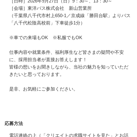
［日時］2026年9月27日（日）9：30～、13：30～

［会場］東洋バス株式会社　新山営業所

（千葉県八千代市村上650-1／京成線「勝田台駅」よりバス
「八千代松陰高校前」下車徒歩1分）

※車での来場もOK　※私服でもOK

仕事内容や就業条件、福利厚生など皆さまの疑問や不安
に、採用担当者が直接お答えします！

皆様の想いをお聞きしながら、当社の魅力を知っていただ
きたいと思っております。

是非、お気軽にご参加ください。
応募方法
応募方法
電話連絡の上（「クリエイトの求職サイトを見た」とお話