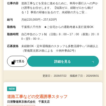
仕事内容
道路工事などを安全に進めるために、車両や通行人への声か
け誘導をお任せします。 【知識ゼロ、経験ゼロから稼げ
る！】 事前の研修があるので、未経験の方もご安…
給与
月給220,000円～257,620円
勤務地
千葉県八千代市 ★ご自宅からの通勤考慮＆直行直帰OK
勤務時間
自己申告のシフト制 （日勤）8：00～17：00 （夜勤）20：0
0～翌5：00 ※…
応募資格
未経験OK・定年退職後のスタッフも多数活躍中♪／18歳以上
（警備業法第14条による ※例外事由2号）
詳細を見る
後で見る
更新日： 2026/07/22 掲載終了日： 2026/08/31
NEW
道路工事などの交通誘導スタッフ
日清警備東京株式会社 千葉支店