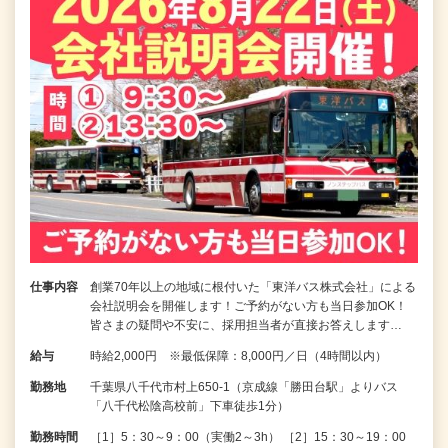
仕事内容
創業70年以上の地域に根付いた「東洋バス株式会社」による
会社説明会を開催します！ご予約がない方も当日参加OK！
皆さまの疑問や不安に、採用担当者が直接お答えします…
給与
時給2,000円 ※最低保障：8,000円／日（4時間以内）
勤務地
千葉県八千代市村上650-1（京成線「勝田台駅」よりバス
「八千代松陰高校前」下車徒歩1分）
勤務時間
［1］5：30～9：00（実働2～3h） ［2］15：30～19：00