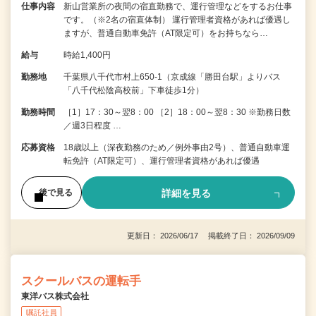
仕事内容
新山営業所の夜間の宿直勤務で、運行管理などをするお仕事
です。（※2名の宿直体制） 運行管理者資格があれば優遇し
ますが、普通自動車免許（AT限定可）をお持ちなら…
給与
時給1,400円
勤務地
千葉県八千代市村上650-1（京成線「勝田台駅」よりバス
「八千代松陰高校前」下車徒歩1分）
勤務時間
［1］17：30～翌8：00 ［2］18：00～翌8：30 ※勤務日数
／週3日程度 …
応募資格
18歳以上（深夜勤務のため／例外事由2号）、普通自動車運
転免許（AT限定可）、運行管理者資格があれば優遇
詳細を見る
後で見る
更新日： 2026/06/17 掲載終了日： 2026/09/09
スクールバスの運転手
東洋バス株式会社
嘱託社員