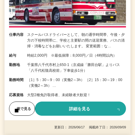
仕事内容
スクールバスドライバーとして、朝の通学時間帯、午後・夕
方の下校時間帯に、学校と主要駅の間の送迎業務、バスの清
掃・消毒などをお願いいたします。 変更範囲：な…
給与
時給2,000円 ※最低保障：8,000円／日（4時間以内）
勤務地
千葉県八千代市村上650-1（京成線「勝田台駅」よりバス
「八千代松陰高校前」下車徒歩1分）
勤務時間
［1］5：30～9：00（実働2～3h） ［2］15：30～19：00
（実働2～3h） …
応募資格
大型2種免許取得者、未経験者大歓迎！
詳細を見る
後で見る
更新日： 2026/06/17 掲載終了日： 2026/09/09