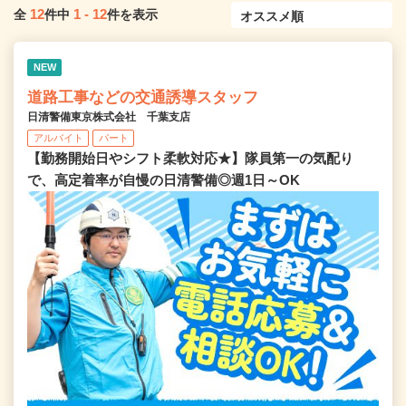
12
1
-
12
全
件中
件を表示
NEW
道路工事などの交通誘導スタッフ
日清警備東京株式会社 千葉支店
アルバイト
パート
【勤務開始日やシフト柔軟対応★】隊員第一の気配り
で、高定着率が自慢の日清警備◎週1日～OK