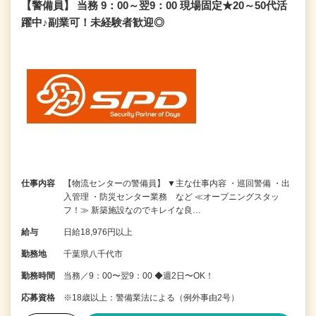
【警備員】 当務 9：00～翌9：00 現場固定★20～50代活
躍中♪副業可！未経験者歓迎◎
仕事内容
【物流センターの警備員】 ▼主な仕事内容 ・巡回警備 ・出
入管理 ・防災センター業務 など ≪オープニングスタッ
フ！≫ 新築施設なのでキレイな良…
給与
日給18,976円以上
勤務地
千葉県八千代市
勤務時間
当務／9：00〜翌9：00 ◆週2日〜OK！
応募資格
※18歳以上：警備業法による（例外事由2号）