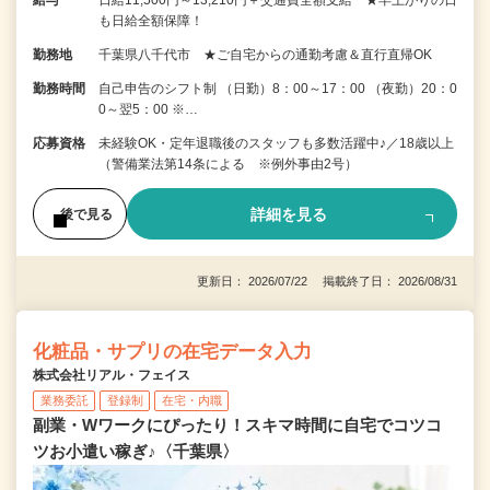
給与
日給11,500円～13,210円＋交通費全額支給 ★早上がりの日
も日給全額保障！
勤務地
千葉県八千代市 ★ご自宅からの通勤考慮＆直行直帰OK
勤務時間
自己申告のシフト制 （日勤）8：00～17：00 （夜勤）20：0
0～翌5：00 ※…
応募資格
未経験OK・定年退職後のスタッフも多数活躍中♪／18歳以上
（警備業法第14条による ※例外事由2号）
詳細を見る
後で見る
更新日： 2026/07/22 掲載終了日： 2026/08/31
化粧品・サプリの在宅データ入力
株式会社リアル・フェイス
業務委託
登録制
在宅・内職
副業・Wワークにぴったり！スキマ時間に自宅でコツコ
ツお小遣い稼ぎ♪〈千葉県〉