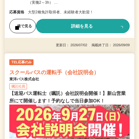
（実働2～3h） …
応募資格
大型2種免許取得者、未経験者大歓迎！
詳細を見る
後で見る
更新日： 2026/07/02 掲載終了日： 2026/09/09
TEL応募のみ
スクールバスの運転手（会社説明会）
東洋バス株式会社
嘱託社員
【送迎バス運転士（嘱託）会社説明会開催！】新山営業
所にて開催します！予約なしで当日参加OK！