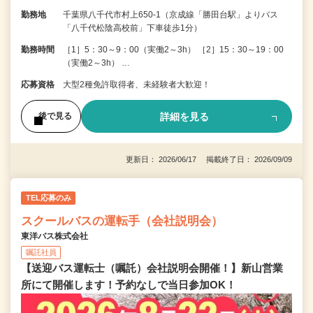
勤務地
千葉県八千代市村上650-1（京成線「勝田台駅」よりバス
「八千代松陰高校前」下車徒歩1分）
勤務時間
［1］5：30～9：00（実働2～3h） ［2］15：30～19：00
（実働2～3h） …
応募資格
大型2種免許取得者、未経験者大歓迎！
詳細を見る
後で見る
更新日： 2026/06/17 掲載終了日： 2026/09/09
TEL応募のみ
スクールバスの運転手（会社説明会）
東洋バス株式会社
嘱託社員
【送迎バス運転士（嘱託）会社説明会開催！】新山営業
所にて開催します！予約なしで当日参加OK！