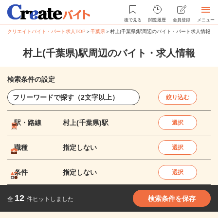
後で見る
閲覧履歴
会員登録
メニュー
クリエイトバイト・パート求人TOP
＞
千葉県
＞
村上(千葉県)駅周辺のバイト・パート求人情報
村上(千葉県)駅周辺のバイト・求人情報
検索条件の設定
絞り込む
駅・路線
村上(千葉県)駅
選択
職種
指定しない
選択
条件
指定しない
選択
12
検索条件を保存
全
件ヒットしました