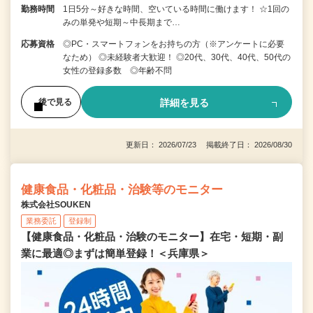
勤務時間
1日5分～好きな時間、空いている時間に働けます！ ☆1回の
みの単発や短期～中長期まで…
応募資格
◎PC・スマートフォンをお持ちの方（※アンケートに必要
なため） ◎未経験者大歓迎！ ◎20代、30代、40代、50代の
女性の登録多数 ◎年齢不問
詳細を見る
後で見る
更新日： 2026/07/23 掲載終了日： 2026/08/30
健康食品・化粧品・治験等のモニター
株式会社SOUKEN
業務委託
登録制
【健康食品・化粧品・治験のモニター】在宅・短期・副
業に最適◎まずは簡単登録！＜兵庫県＞