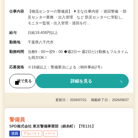
仕事内容
【物流センターの警備員】 ▼主な仕事内容 ・巡回警備 ・防
災センター業務 ・出入管理 など 防災センターに常駐し、
モニター監視・出入管理・巡回を行…
給与
日給19,408円以上
勤務地
千葉県八千代市
勤務時間
当務9：00〜翌9：00 ◆週2日〜 週2日だけ勤務もフルタイム
も両方OK！
応募資格
※18歳以上：警備業法による（例外事由2号）
詳細を見る
後で見る
更新日： 2026/07/21 掲載終了日： 2026/08/27
警備員
SPD株式会社 東京警備事業部（錦糸町）【TE131】
注目
アルバイト
パート