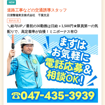
NEW
道路工事などの交通誘導スタッフ
日清警備東京株式会社 千葉支店
契約社員
＼給与UP／最初の30勤務は日給＋1,500円★隊員第一の気
配りで、高定着率が自慢！ミニボーナス有◎