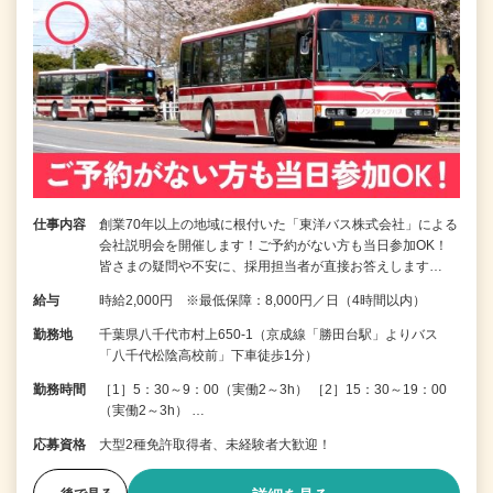
仕事内容
創業70年以上の地域に根付いた「東洋バス株式会社」による
会社説明会を開催します！ご予約がない方も当日参加OK！
皆さまの疑問や不安に、採用担当者が直接お答えします…
給与
時給2,000円 ※最低保障：8,000円／日（4時間以内）
勤務地
千葉県八千代市村上650-1（京成線「勝田台駅」よりバス
「八千代松陰高校前」下車徒歩1分）
勤務時間
［1］5：30～9：00（実働2～3h） ［2］15：30～19：00
（実働2～3h） …
応募資格
大型2種免許取得者、未経験者大歓迎！