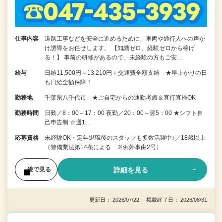
仕事内容
道路工事などを安全に進めるために、車両や通行人への声か
け誘導をお任せします。 【知識ゼロ、経験ゼロから稼げ
る！】 事前の研修があるので、未経験の方もご安…
給与
日給11,500円～13,210円＋交通費全額支給 ★早上がりの日
も日給全額保障！
勤務地
千葉県八千代市 ★ご自宅からの通勤考慮＆直行直帰OK
勤務時間
日勤／8：00～17：00 夜勤／20：00～翌5：00 ★シフト自
己申告制 ☆週1…
応募資格
未経験OK・定年退職後のスタッフも多数活躍中♪／18歳以上
（警備業法第14条による ※例外事由2号）
詳細を見る
後で見る
更新日： 2026/07/22 掲載終了日： 2026/08/31