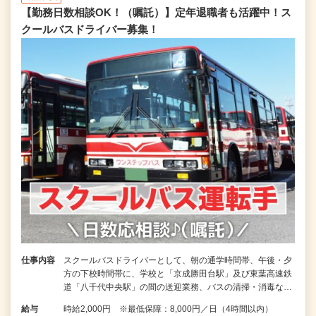
【勤務日数相談OK！（嘱託）】定年退職者も活躍中！ス
クールバスドライバー募集！
仕事内容
スクールバスドライバーとして、朝の通学時間帯、午後・夕
方の下校時間帯に、学校と「京成勝田台駅」及び東葉高速鉄
道「八千代中央駅」の間の送迎業務、バスの清掃・消毒な…
給与
時給2,000円 ※最低保障：8,000円／日（4時間以内）