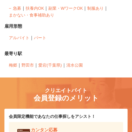
｜
｜
｜
｜
急募
扶養内OK
副業・WワークOK
制服あり
まかない・食事補助あり
雇用形態
｜
アルバイト
パート
最寄り駅
｜
｜
｜
梅郷
野田市
愛宕(千葉県)
清水公園
クリエイトバイト
会員登録のメリット
会員限定機能であなたの仕事探しをアシスト！
カンタン応募