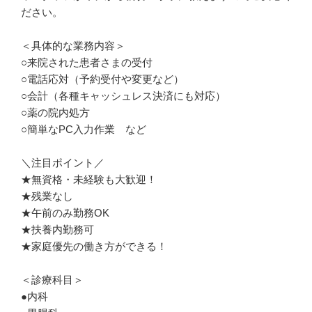
ださい。

＜具体的な業務内容＞

○来院された患者さまの受付

○電話応対（予約受付や変更など）

○会計（各種キャッシュレス決済にも対応）

○薬の院内処方

○簡単なPC入力作業　など

＼注目ポイント／

★無資格・未経験も大歓迎！

★残業なし

★午前のみ勤務OK

★扶養内勤務可

★家庭優先の働き方ができる！

＜診療科目＞

●内科
