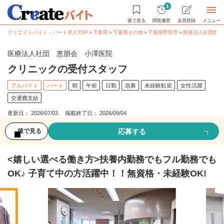
1
後で見る
閲覧履歴
会員登録
メニュー
クリエイトバイト・パート求人TOP
＞
千葉県
＞
千葉県その他
＞
千葉県野田市
＞
医療法人社団恵朋
医療法人社団 恵朋会 小澤医院
クリニックの受付スタッフ
アルバイト
パート
朝
午前
日勤
急募
未経験歓迎
女性活躍
交通費支給
更新日： 2026/07/03 掲載終了日： 2026/09/04
応募する
後で見る
<嬉しい選べる働き方>扶養内勤務でもフル勤務でも
OK♪ 子育て中の方活躍中！！無資格・未経験OK!