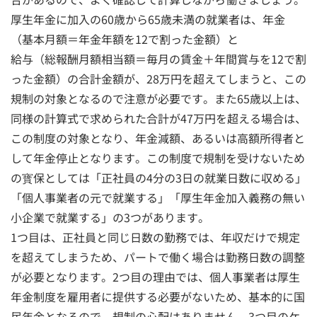
厚生年金に加入の60歳から65歳未満の就業者は、年金
（基本月額＝年金年額を12で割った金額）と
給与（総報酬月額相当額＝毎月の賃金＋年間賞与を12で割
った金額）の合計金額が、28万円を超えてしまうと、この
規制の対象となるので注意が必要です。また65歳以上は、
同様の計算式で求められた合計が47万円を超える場合は、
この制度の対象となり、年金減額、あるいは高額所得者と
して年金停止となります。この制度で規制を受けないため
の寳保としては「正社員の4分の3日の就業日数に収める」
「個人事業者の元で就業する」「厚生年金加入義務の無い
小企業で就業する」の3つがあります。
1つ目は、正社員と同じ日数の勤務では、年収だけで規定
を超えてしまうため、パートで働く場合は勤務日数の調整
が必要となります。2つ目の理由では、個人事業者は厚生
年金制度を雇用者に提供する必要がないため、基本的に国
民年金となるので、規制の心配はありません。3つ目のケ