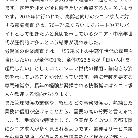
ます。定年を迎えた後も働きたいと希望する人も多いよう
です。2018年に行われた、高齢者向けのシニア求人に対
する意識調査では、70ー74歳くらいまでパートやアルバ
イトとして働きたいと意思を示しているシニア・中高年世
代が圧倒的に多いという結果が現れました。
労働省の企業調査では、「55歳以上の中高年世代の雇用を
強化したい」が全体の1%、全体の23.5％が「良い人材を
起用したい」としていて、シニア世代の採用に前向きな姿
勢を示していることが分かっています。特に年数を要する
専門知識や、長年の経験が発揮される技術職にはシニア求
人を歓迎する傾向があります。
また管理関係の業務や、経理などの事務関係も、熟練した
業務に信用が空けることから、需要の高い分野と言えるで
しょう。地域的な特徴として、企業が多くあつまる都市圏
にシニア求人が多く見られるようです。業種はサービス業
から事務関連、交通業界や管理業務など様々な分野でシニ