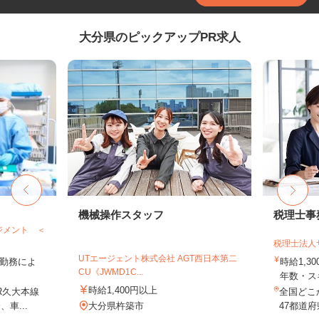
大分県のピックアップPR求人
機械操作スタッフ
税理士事
ジメント ＜
税理士法人
UTエージェント株式会社 AGT西日本第二
 ※勤務によ
時給1,3
CU《JWMD1C...
年数・ス
時給1,400円以上
R久大本線
全国どこ
車...
大分県杵築市
47都道