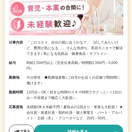
仕事内容
「このコスメ、自分の肌に合うかな？」「試してみたいけ
ど、費用が気になる…」 そんな気持ち、美容モニターで解決
できます♪ 気になる化粧品・健康食品・サプリメン…
給与
時給1,500円以上（完全出来高制／時間額1,500円～5,000
円）
勤務地
大分県等 ◆勤務地多数♪ご自宅やお近くの店舗で間時間に
働けます♪
勤務時間
1日5分～OK！好きな時間やスキマ時間でサクッと♪ ☆1日の
み～中長期まで幅広く大歓迎♪…
応募資格
未経験OK＆年齢不問！夏休みの1回きり・単発も大歓迎！ ★
会社員・派遣社員・契約社員・個人事業主・パート・アルバ
イト・主婦（夫）・フリーターなど、20代～50代…
詳細を見る
後で見る