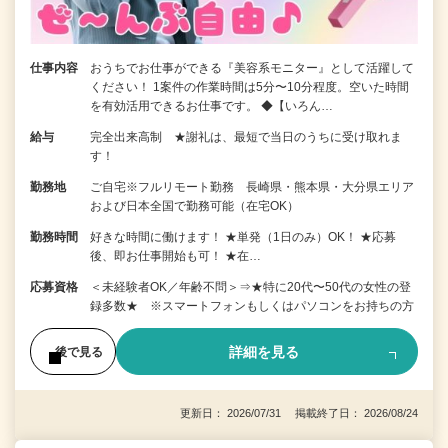
仕事内容
おうちでお仕事ができる『美容系モニター』として活躍して
ください！ 1案件の作業時間は5分〜10分程度。空いた時間
を有効活用できるお仕事です。 ◆【いろん…
給与
完全出来高制 ★謝礼は、最短で当日のうちに受け取れま
す！
勤務地
ご自宅※フルリモート勤務 長崎県・熊本県・大分県エリア
および日本全国で勤務可能（在宅OK）
勤務時間
好きな時間に働けます！ ★単発（1日のみ）OK！ ★応募
後、即お仕事開始も可！ ★在…
応募資格
＜未経験者OK／年齢不問＞⇒★特に20代〜50代の女性の登
録多数★ ※スマートフォンもしくはパソコンをお持ちの方
詳細を見る
後で見る
更新日： 2026/07/31 掲載終了日： 2026/08/24