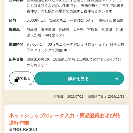
にお答え頂くなどのお仕事です。 来所が無くご自宅で出来る
案件や、弊社以外の場所で実施する案件もございます…
給与
5,000円以上（1回のモニター参加につき） ※完全出来高制
勤務地
熊本県、鹿児島県、長崎県、大分県、宮崎県、佐賀県、沖縄
県《九州・沖縄エリア》
勤務時間
9：00～17：00（モニター内容により異なります） 好きな時
間＆タイミングで勤務OK！…
応募資格
治験未経験OK 18歳以上であれば初めての方も安心して始
められます！
詳細を見る
後で見る
更新日： 2026/07/21 掲載終了日： 2026/11/13
ネットショップのデータ入力・商品登録および発
送軽作業
合同会社Re Start