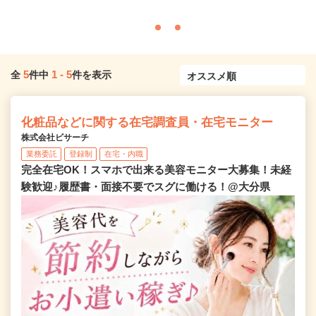
5
1
-
5
全
件中
件を表示
化粧品などに関する在宅調査員・在宅モニター
株式会社ビサーチ
業務委託
登録制
在宅・内職
完全在宅OK！スマホで出来る美容モニター大募集！未経
験歓迎♪履歴書・面接不要でスグに働ける！@大分県