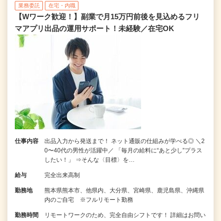
業務委託
在宅・内職
【Wワーク歓迎！】副業で月15万円前後を見込めるフリ
マアプリ出品の運用サポート！未経験／在宅OK
仕事内容
出品入力から発送まで！ ネット通販の仕組みが学べる◎ ＼2
0〜40代の男性が活躍中／ 「毎月の給料に“あと少し”プラス
したい！」 ⇒そんな〈目標〉を…
給与
完全出来高制
勤務地
熊本県熊本市、他県内、大分県、宮崎県、鹿児島県、沖縄県
内のご自宅 ※フルリモート勤務
勤務時間
リモートワークのため、完全自由シフトです！ 詳細はお問い