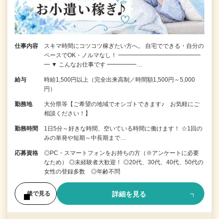
仕事内容
スキマ時間にコツコツ稼ぎたい方へ。 自宅でできる・自分の
ペースでOK・ノルマなし！ ━━━━━━━━━━━━━━
━ ▼ こんなお仕事です ━━━━━…
給与
時給1,500円以上（完全出来高制／時間額1,500円～5,000
円）
勤務地
大分県等【ご希望の地域でオシゴトできます♪ お気軽にご
相談ください！】
勤務時間
1日5分～好きな時間、空いている時間に働けます！ ☆1回の
みの単発や短期～中長期まで…
応募資格
◎PC・スマートフォンをお持ちの方（※アンケートに必要
なため） ◎未経験者大歓迎！ ◎20代、30代、40代、50代の
女性の登録多数 ◎年齢不問
詳細を見る
後で見る