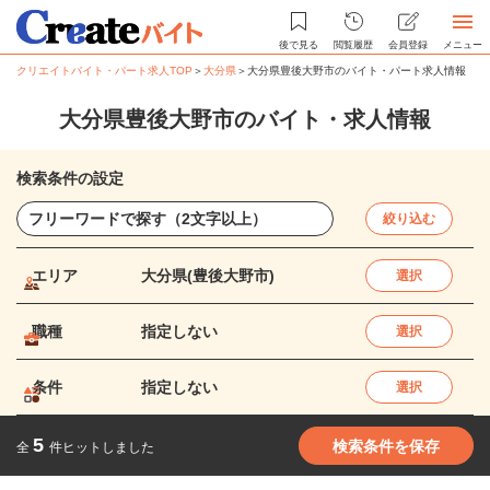
後で見る
閲覧履歴
会員登録
メニュー
クリエイトバイト・パート求人TOP
＞
大分県
＞
大分県豊後大野市のバイト・パート求人情報
大分県豊後大野市のバイト・求人情報
検索条件の設定
絞り込む
エリア
大分県(豊後大野市)
選択
職種
指定しない
選択
条件
指定しない
選択
5
検索条件を保存
全
件ヒットしました