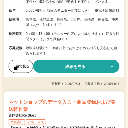
案件や、弊社以外の場所で実施する案件もございます…
給与
5,000円以上（1回のモニター参加につき） ※完全出来高制
勤務地
熊本県、鹿児島県、長崎県、大分県、宮崎県、佐賀県、沖縄
県《九州・沖縄エリア》
勤務時間
9：00～17：00（モニター内容により異なります） 好きな時
間＆タイミングで勤務OK！…
応募資格
治験未経験OK 18歳以上であれば初めての方も安心して始
められます！
詳細を見る
後で見る
更新日： 2026/07/21 掲載終了日： 2026/11/13
ネットショップのデータ入力・商品登録および発
送軽作業
合同会社Re Start
業務委託
在宅・内職