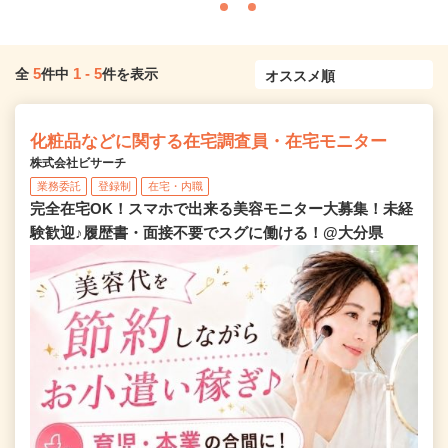
5
1
-
5
全
件中
件を表示
化粧品などに関する在宅調査員・在宅モニター
株式会社ビサーチ
業務委託
登録制
在宅・内職
完全在宅OK！スマホで出来る美容モニター大募集！未経
験歓迎♪履歴書・面接不要でスグに働ける！@大分県