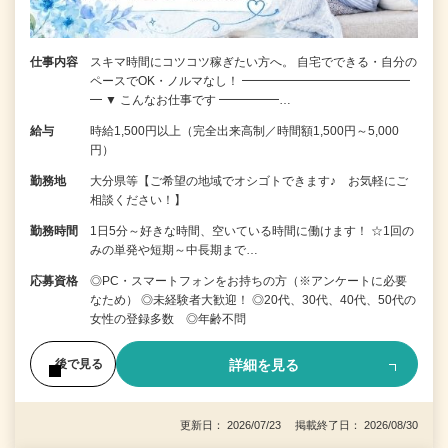
仕事内容
スキマ時間にコツコツ稼ぎたい方へ。 自宅でできる・自分の
ペースでOK・ノルマなし！ ━━━━━━━━━━━━━━
━ ▼ こんなお仕事です ━━━━━…
給与
時給1,500円以上（完全出来高制／時間額1,500円～5,000
円）
勤務地
大分県等【ご希望の地域でオシゴトできます♪ お気軽にご
相談ください！】
勤務時間
1日5分～好きな時間、空いている時間に働けます！ ☆1回の
みの単発や短期～中長期まで…
応募資格
◎PC・スマートフォンをお持ちの方（※アンケートに必要
なため） ◎未経験者大歓迎！ ◎20代、30代、40代、50代の
女性の登録多数 ◎年齢不問
詳細を見る
後で見る
更新日： 2026/07/23 掲載終了日： 2026/08/30