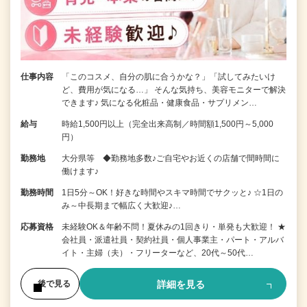
仕事内容
「このコスメ、自分の肌に合うかな？」「試してみたいけ
ど、費用が気になる…」 そんな気持ち、美容モニターで解決
できます♪ 気になる化粧品・健康食品・サプリメン…
給与
時給1,500円以上（完全出来高制／時間額1,500円～5,000
円）
勤務地
大分県等 ◆勤務地多数♪ご自宅やお近くの店舗で間時間に
働けます♪
勤務時間
1日5分～OK！好きな時間やスキマ時間でサクッと♪ ☆1日の
み～中長期まで幅広く大歓迎♪…
応募資格
未経験OK＆年齢不問！夏休みの1回きり・単発も大歓迎！ ★
会社員・派遣社員・契約社員・個人事業主・パート・アルバ
イト・主婦（夫）・フリーターなど、20代～50代…
詳細を見る
後で見る