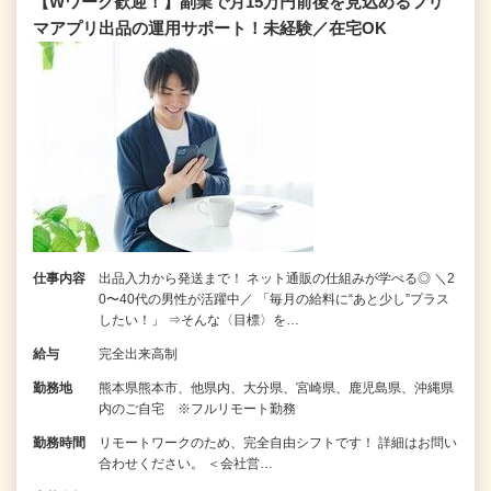
【Wワーク歓迎！】副業で月15万円前後を見込めるフリ
マアプリ出品の運用サポート！未経験／在宅OK
仕事内容
出品入力から発送まで！ ネット通販の仕組みが学べる◎ ＼2
0〜40代の男性が活躍中／ 「毎月の給料に“あと少し”プラス
したい！」 ⇒そんな〈目標〉を…
給与
完全出来高制
勤務地
熊本県熊本市、他県内、大分県、宮崎県、鹿児島県、沖縄県
内のご自宅 ※フルリモート勤務
勤務時間
リモートワークのため、完全自由シフトです！ 詳細はお問い
合わせください。 ＜会社営…