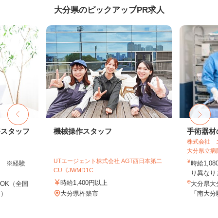
大分県のピックアップPR求人
務スタッフ
機械操作スタッフ
手術器材
株式会社 
大分県立病
UTエージェント株式会社 AGT西日本第二
以上 ※経験
時給1,0
CU《JWMD1C...
り異なりま
時給1,400円以上
OK（全国
大分県大
し）
大分県杵築市
「南大分駅