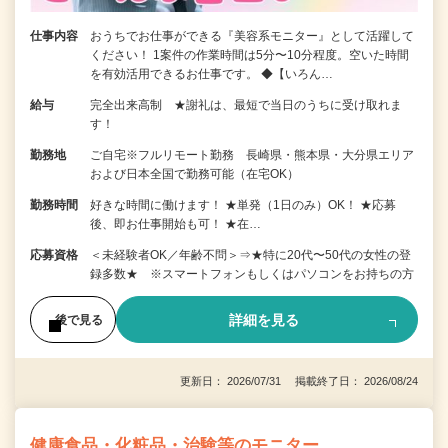
仕事内容
おうちでお仕事ができる『美容系モニター』として活躍して
ください！ 1案件の作業時間は5分〜10分程度。空いた時間
を有効活用できるお仕事です。 ◆【いろん…
給与
完全出来高制 ★謝礼は、最短で当日のうちに受け取れま
す！
勤務地
ご自宅※フルリモート勤務 長崎県・熊本県・大分県エリア
および日本全国で勤務可能（在宅OK）
勤務時間
好きな時間に働けます！ ★単発（1日のみ）OK！ ★応募
後、即お仕事開始も可！ ★在…
応募資格
＜未経験者OK／年齢不問＞⇒★特に20代〜50代の女性の登
録多数★ ※スマートフォンもしくはパソコンをお持ちの方
詳細を見る
後で見る
更新日： 2026/07/31 掲載終了日： 2026/08/24
健康食品・化粧品・治験等のモニター